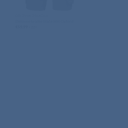
DELOVNA OBLAČILA
Delovne kratke hlače HH Oxford
€
59,99
+ ddv