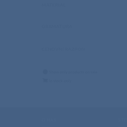
MATERIAL
GRAMATURA
CENOVNI RAZPON
Show only products on sale
In stock only
O NAS
STO