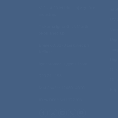
Več kot 20 let izkušenj v grafični
Sito
industriji.
UV t
Tiskarna Igma-Graf, Martin
Veze
Škofljanec s.p.
Digi
Brege 60, 8273 Leskovec pri
Tam
Krškem
Digi
igmapromocija@gmail.com
Offs
040 744 158
Obli
Matična št.: 1248014000
Prip
ID za DDV: SI11377208