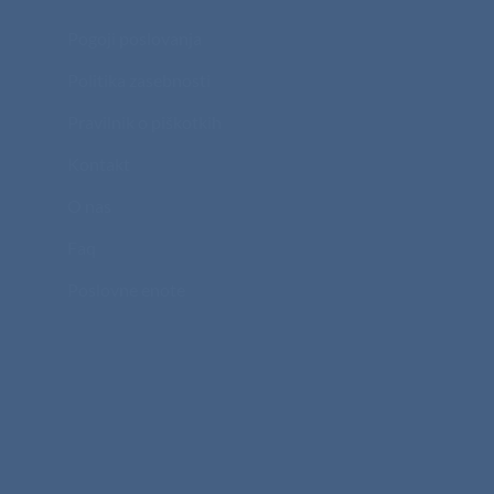
Pogoji poslovanja
Politika zasebnosti
Pravilnik o piškotkih
Kontakt
O nas
Faq
Poslovne enote