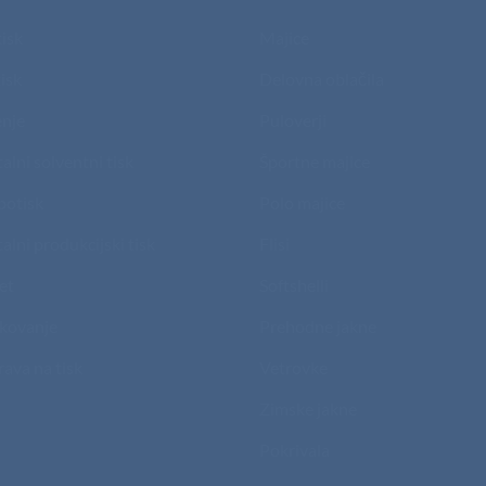
tisk
Majice
isk
Delovna oblačila
nje
Puloverji
talni solventni tisk
Športne majice
potisk
Polo majice
talni produkcijski tisk
Flisi
et
Softshelli
kovanje
Prehodne jakne
rava na tisk
Vetrovke
Zimske jakne
Pokrivala