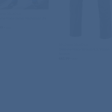
VNA OBLAČILA
vne hlače James Nicholson JN
2
99
+ ddv
DELOVNA OBLAČILA
Delovne hlače Strauss E.S. Vision
Stretch
€
65,99
+ ddv