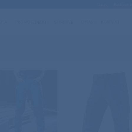
O nas
Poslovne 
ILA
PROMO IZDELKI
STORITVE
O NAS
KONTAKT