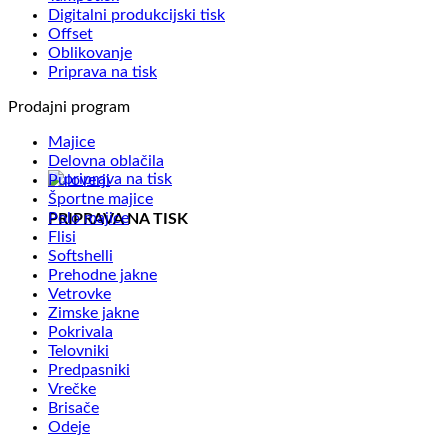
Digitalni produkcijski tisk
Offset
Oblikovanje
Priprava na tisk
Prodajni program
Majice
Delovna oblačila
Puloverji
Športne majice
Polo majice
PRIPRAVA NA TISK
Flisi
Softshelli
Prehodne jakne
Vetrovke
Zimske jakne
Pokrivala
Telovniki
Predpasniki
Vrečke
Brisače
Odeje