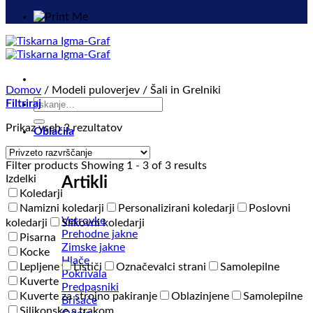
Domov
/
Modeli puloverjev
/
Šali in Grelniki
Išči:
Filtriraj
Prikaz vseh 3 rezultatov
Oblačila
Filter products
Showing 1 - 3 of 3 results
Izdelki
Artikli
Koledarji
Namizni koledarji
Personalizirani koledarji
Poslovni
Vetrovke
koledarji
Slikovni koledarji
Prehodne jakne
Pisarna
Zimske jakne
Kocke
Hlače
Lepljene
Lističi
Označevalci strani
Samolepilne
Pokrivala
Kuverte
Predpasniki
Kuverte za strojno pakiranje
Oblazinjene
Samolepilne
Brisače
Silikonske s trakom