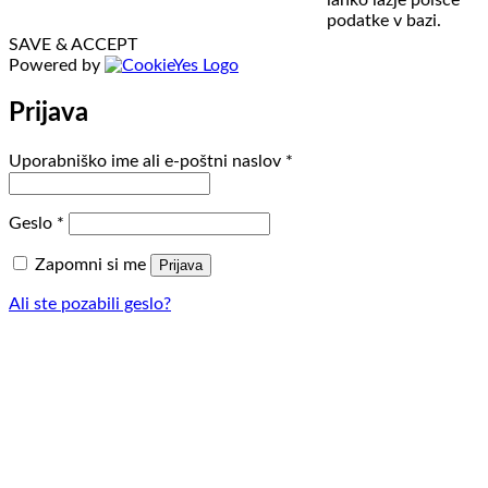
lahko lažje poišče
podatke v bazi.
SAVE & ACCEPT
Powered by
Prijava
Zahtevano
Uporabniško ime ali e-poštni naslov
*
Zahtevano
Geslo
*
Zapomni si me
Prijava
Ali ste pozabili geslo?