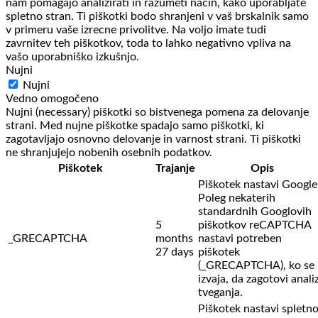
nam pomagajo analizirati in razumeti način, kako uporabljate
spletno stran. Ti piškotki bodo shranjeni v vaš brskalnik samo
v primeru vaše izrecne privolitve. Na voljo imate tudi
zavrnitev teh piškotkov, toda to lahko negativno vpliva na
vašo uporabniško izkušnjo.
Nujni
Nujni
Vedno omogočeno
Nujni (necessary) piškotki so bistvenega pomena za delovanje
strani. Med nujne piškotke spadajo samo piškotki, ki
zagotavljajo osnovno delovanje in varnost strani. Ti piškotki
ne shranjujejo nobenih osebnih podatkov.
Piškotek
Trajanje
Opis
Piškotek nastavi Google
Poleg nekaterih
standardnih Googlovih
5
piškotkov reCAPTCHA
_GRECAPTCHA
months
nastavi potreben
27 days
piškotek
(_GRECAPTCHA), ko se
izvaja, da zagotovi anali
tveganja.
Piškotek nastavi spletn