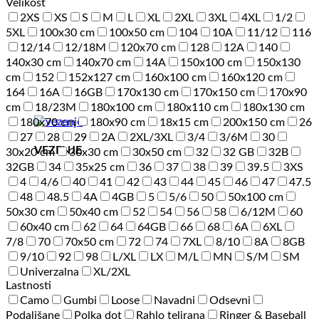
Velikost
2XS
XS
S
M
L
XL
2XL
3XL
4XL
1/2
5XL
100x30 cm
100x50 cm
104
10A
11/12
116
12/14
12/18M
120x70 cm
128
12A
140
140x30 cm
140x70 cm
14A
150x100 cm
150x130
cm
152
152x127 cm
160x100 cm
160x120 cm
164
16A
16GB
170x130 cm
170x150 cm
170x90
cm
18/23M
180x100 cm
180x110 cm
180x130 cm
180x70 cm
180x90 cm
18x15 cm
200x150 cm
26
27
28
29
2A
2XL/3XL
3/4
3/6M
30
VEZENJE
30x20 cm
30x30 cm
30x50 cm
32
32 GB
32B
32GB
34
35x25 cm
36
37
38
39
39.5
3XS
4
4/6
40
41
42
43
44
45
46
47
47.5
48
48.5
4A
4GB
5
5/6
50
50x100 cm
50x30 cm
50x40 cm
52
54
56
58
6/12M
60
60x40 cm
62
64
64GB
66
68
6A
6XL
7/8
70
70x50 cm
72
74
7XL
8/10
8A
8GB
9/10
92
98
L/XL
LX
M/L
MN
S/M
SM
Univerzalna
XL/2XL
Lastnosti
Camo
Gumbi
Loose
Navadni
Odsevni
Podaljšane
Polka dot
Rahlo telirana
Ringer & Baseball