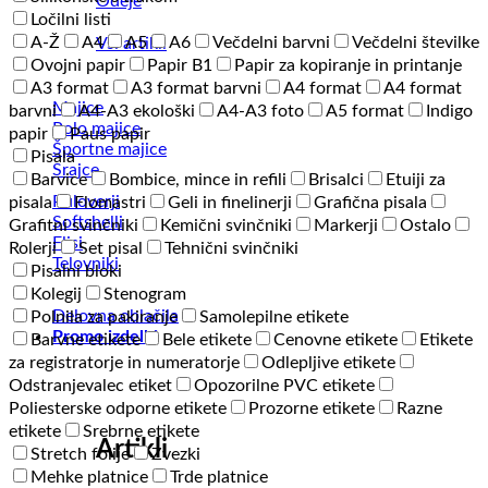
Odeje
Ločilni listi
A-Ž
A4
A5
A6
Večdelni barvni
Večdelni številke
Vsi artikli
Ovojni papir
Papir B1
Papir za kopiranje in printanje
A3 format
A3 format barvni
A4 format
A4 format
Majice
barvni
A4-A3 ekološki
A4-A3 foto
A5 format
Indigo
Polo majice
papir
Paus papir
Športne majice
Pisala
Srajce
Barvice
Bombice, mince in refili
Brisalci
Etuiji za
Puloverji
pisala
Flomastri
Geli in finelinerji
Grafična pisala
Softshelli
Grafitni svinčniki
Kemični svinčniki
Markerji
Ostalo
Flisi
Rolerji
Set pisal
Tehnični svinčniki
Telovniki
Pisalni bloki
Kolegij
Stenogram
Delovna oblačila
Polnila za pakiranje
Samolepilne etikete
Promo izdelki
Barvne etikete
Bele etikete
Cenovne etikete
Etikete
za registratorje in numeratorje
Odlepljive etikete
Odstranjevalec etiket
Opozorilne PVC etikete
Poliesterske odporne etikete
Prozorne etikete
Razne
etikete
Srebrne etikete
Artikli
Stretch folije
Zvezki
Mehke platnice
Trde platnice