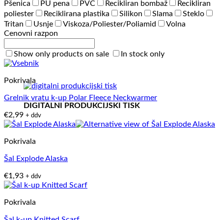
Pšenica
PU pena
PVC
Recikliran bombaž
Recikliran
poliester
Reciklirana plastika
Silikon
Slama
Steklo
Tritan
Usnje
Viskoza/Poliester/Poliamid
Volna
Cenovni razpon
Show only products on sale
In stock only
Pokrivala
Grelnik vratu k-up Polar Fleece Neckwarmer
DIGITALNI PRODUKCIJSKI TISK
€
2,99
+ ddv
Pokrivala
Šal Explode Alaska
€
1,93
+ ddv
Pokrivala
Šal k-up Knitted Scarf