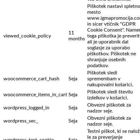
Piškotek nastavi spletn
mesto
www.igmapromocija.c
in sicer vtičnik "GDPR
Cookie Consent". Name
11
viewed_cookie_policy
tega piškotka je preverit
months
ali je uporabnik dal
soglasje za uporabo
piškotkov. Piškotek ne
shranjuje osebnih
podatkov.
Piškotek sledi
woocommerce_cart_hash
Seja
spremembam v
nakupovalni košarici.
Piškotek sledi številu
woocommerce_items_in_cart
Seja
izdelkov v košarici.
Obvezni piškotek za
wordpress_logged_in
Seja
nadzor seje.
Obvezni piškotek za
wordpress_sec_
Seja
nadzor seje.
Testni piškot, ki se nalož
le za preverjanje