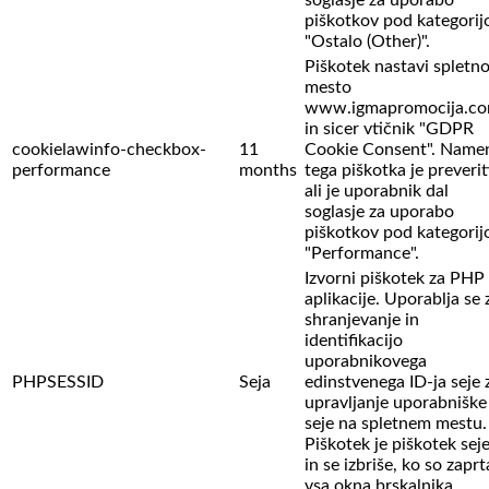
soglasje za uporabo
piškotkov pod kategorij
"Ostalo (Other)".
Piškotek nastavi spletn
mesto
www.igmapromocija.c
in sicer vtičnik "GDPR
cookielawinfo-checkbox-
11
Cookie Consent". Name
performance
months
tega piškotka je preverit
ali je uporabnik dal
soglasje za uporabo
piškotkov pod kategorij
"Performance".
Izvorni piškotek za PHP
aplikacije. Uporablja se 
shranjevanje in
identifikacijo
uporabnikovega
PHPSESSID
Seja
edinstvenega ID-ja seje 
upravljanje uporabniške
seje na spletnem mestu.
Piškotek je piškotek sej
in se izbriše, ko so zaprt
vsa okna brskalnika.