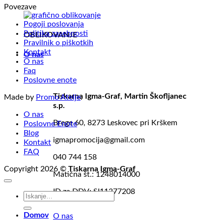
Povezave
Pogoji poslovanja
Politika zasebnosti
OBLIKOVANJE
Pravilnik o piškotkih
Kontakt
O nas
O nas
Faq
Poslovne enote
Tiskarna Igma-Graf, Martin Škofljanec
Made by
Promo Atelje
.
s.p.
O nas
Brege 60, 8273 Leskovec pri Krškem
Poslovne Enote
Blog
igmapromocija@gmail.com
Kontakt
FAQ
040 744 158
Copyright 2026 ©
Tiskarna Igma-Graf
Matična št.: 1248014000
ID za DDV: SI11377208
Išči:
Domov
O nas