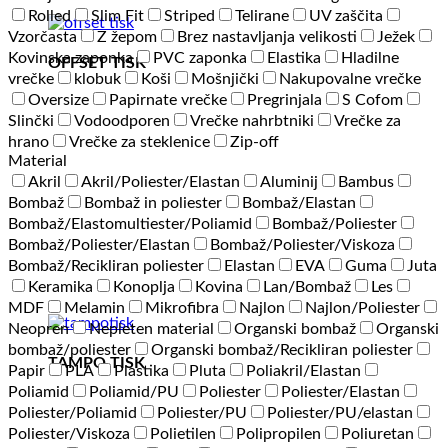
Rolled
Slim Fit
Striped
Telirane
UV zaščita
Vzorčasta
Z žepom
Brez nastavljanja velikosti
Ježek
Kovinska zaponka
PVC zaponka
Elastika
Hladilne
OFFSET TISK
vrečke
klobuk
Koši
Mošnjički
Nakupovalne vrečke
Oversize
Papirnate vrečke
Pregrinjala
S Cofom
Slinčki
Vodoodporen
Vrečke nahrbtniki
Vrečke za
hrano
Vrečke za steklenice
Zip-off
Material
Akril
Akril/Poliester/Elastan
Aluminij
Bambus
Bombaž
Bombaž in poliester
Bombaž/Elastan
Bombaž/Elastomultiester/Poliamid
Bombaž/Poliester
Bombaž/Poliester/Elastan
Bombaž/Poliester/Viskoza
Bombaž/Recikliran poliester
Elastan
EVA
Guma
Juta
Keramika
Konoplja
Kovina
Lan/Bombaž
Les
MDF
Melamin
Mikrofibra
Najlon
Najlon/Poliester
Neopren
Nepleten material
Organski bombaž
Organski
bombaž/poliester
Organski bombaž/Recikliran poliester
TAMPO TISK
Papir
PLA
Plastika
Pluta
Poliakril/Elastan
Poliamid
Poliamid/PU
Poliester
Poliester/Elastan
Poliester/Poliamid
Poliester/PU
Poliester/PU/elastan
Poliester/Viskoza
Polietilen
Polipropilen
Poliuretan