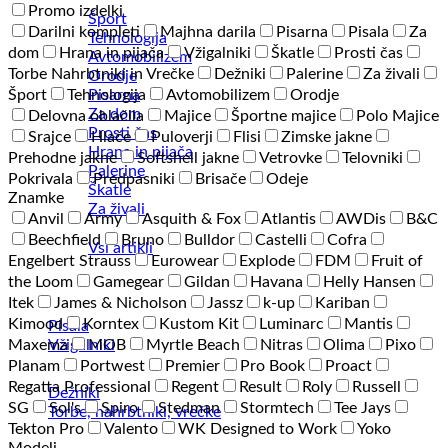
Promo izdelki
Šport
Darilni kompleti
Majhna darila
Pisarna
Pisala
Za
Tehnologija
dom
Hrana in pijača
Vžigalniki
Škatle
Prosti čas
Avtomobilizem
Torbe Nahrbtniki in Vrečke
Dežniki
Palerine
Za živali
Orodje
Pisarna
Šport
Tehnologija
Avtomobilizem
Orodje
Za dom
Delovna oblačila
Majice
Športne majice
Polo Majice
Prosti čas
Srajce
Hlače
Puloverji
Flisi
Zimske jakne
Hrana in pijača
Prehodne jakne
Softshell jakne
Vetrovke
Telovniki
Palerine
Pokrivala
Predpasniki
Brisače
Odeje
Škatle
Znamke
Za živali
Anvil
Army
Asquith & Fox
Atlantis
AWDis
B&C
Beechfield
Bruno
Bulldor
Castelli
Cofra
Vsi artikli
Engelbert Strauss
Eurowear
Explode
FDM
Fruit of
the Loom
Gamegear
Gildan
Havana
Helly Hansen
Itek
James & Nicholson
Jassz
k-up
Kariban
Kimood
Korntex
Kustom Kit
Luminarc
Mantis
Pisala
Vžigalniki
Maxema
MOB
Myrtle Beach
Nitras
Olima
Pixo
Planam
Portwest
Premier
Pro Book
Proact
Regatta Professional
Regent
Result
Roly
Russell
Dežniki
SG
Sol's
Spiro
Stedman
Stormtech
Tee Jays
Torbe, nahrbtniki, vrečke
Tekton Pro
Valento
WK Designed to Work
Yoko