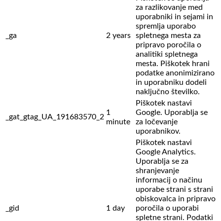
za razlikovanje med
uporabniki in sejami in
spremlja uporabo
_ga
2 years
spletnega mesta za
pripravo poročila o
analitiki spletnega
mesta. Piškotek hrani
podatke anonimizirano
in uporabniku dodeli
naključno številko.
Piškotek nastavi
1
Google. Uporablja se
_gat_gtag_UA_191683570_2
minute
za ločevanje
uporabnikov.
Piškotek nastavi
Google Analytics.
Uporablja se za
shranjevanje
informacij o načinu
uporabe strani s strani
obiskovalca in pripravo
_gid
1 day
poročila o uporabi
spletne strani. Podatki