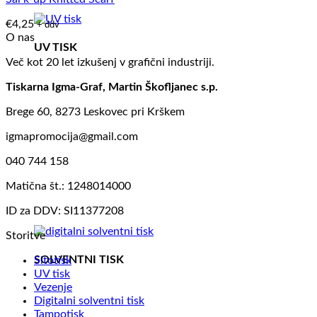
€
4,25
+ ddv
O nas
UV TISK
Več kot 20 let izkušenj v grafični industriji.
Tiskarna Igma-Graf, Martin Škofljanec s.p.
Brege 60, 8273 Leskovec pri Krškem
igmapromocija@gmail.com
040 744 158
Matična št.: 1248014000
ID za DDV: SI11377208
Storitve
SOLVENTNI TISK
Sitotisk
UV tisk
Vezenje
Digitalni solventni tisk
Tampotisk