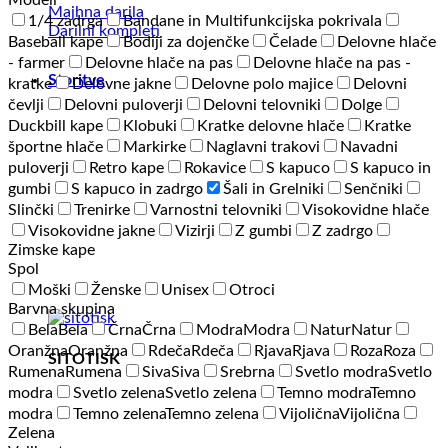
Modeli
Majhna darila
1/4 zadrga
Bandane in Multifunkcijska pokrivala
Darilni kompleti
Baseball kape
Bodiji za dojenčke
Čelade
Delovne hlače
- farmer
Delovne hlače na pas
Delovne hlače na pas -
Storitve
kratke
Delovne jakne
Delovne polo majice
Delovni
čevlji
Delovni puloverji
Delovni telovniki
Dolge
Duckbill kape
Klobuki
Kratke delovne hlače
Kratke
športne hlače
Markirke
Naglavni trakovi
Navadni
puloverji
Retro kape
Rokavice
S kapuco
S kapuco in
gumbi
S kapuco in zadrgo
Šali in Grelniki
Senčniki
Slinčki
Trenirke
Varnostni telovniki
Visokovidne hlače
Visokovidne jakne
Vizirji
Z gumbi
Z zadrgo
Zimske kape
Spol
Moški
Ženske
Unisex
Otroci
Barvna skupina
Bela
Bela
Črna
Črna
Modra
Modra
Natur
Natur
Oranžna
Oranžna
Rdeča
Rdeča
Rjava
Rjava
Roza
Roza
SITOTISK
Rumena
Rumena
Siva
Siva
Srebrna
Svetlo modra
Svetlo
modra
Svetlo zelena
Svetlo zelena
Temno modra
Temno
modra
Temno zelena
Temno zelena
Vijolična
Vijolična
Zelena