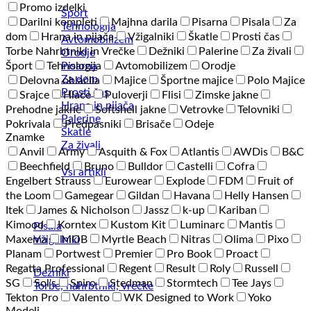
Promo izdelki
Šport
Darilni kompleti
Majhna darila
Pisarna
Pisala
Za
Tehnologija
dom
Hrana in pijača
Vžigalniki
Škatle
Prosti čas
Avtomobilizem
Torbe Nahrbtniki in Vrečke
Dežniki
Palerine
Za živali
Orodje
Pisarna
Šport
Tehnologija
Avtomobilizem
Orodje
Za dom
Delovna oblačila
Majice
Športne majice
Polo Majice
Prosti čas
Srajce
Hlače
Puloverji
Flisi
Zimske jakne
Hrana in pijača
Prehodne jakne
Softshell jakne
Vetrovke
Telovniki
Palerine
Pokrivala
Predpasniki
Brisače
Odeje
Škatle
Znamke
Za živali
Anvil
Army
Asquith & Fox
Atlantis
AWDis
B&C
Beechfield
Bruno
Bulldor
Castelli
Cofra
Vsi artikli
Engelbert Strauss
Eurowear
Explode
FDM
Fruit of
the Loom
Gamegear
Gildan
Havana
Helly Hansen
Itek
James & Nicholson
Jassz
k-up
Kariban
Kimood
Korntex
Kustom Kit
Luminarc
Mantis
Pisala
Vžigalniki
Maxema
MOB
Myrtle Beach
Nitras
Olima
Pixo
Planam
Portwest
Premier
Pro Book
Proact
Regatta Professional
Regent
Result
Roly
Russell
Dežniki
SG
Sol's
Spiro
Stedman
Stormtech
Tee Jays
Torbe, nahrbtniki, vrečke
Tekton Pro
Valento
WK Designed to Work
Yoko