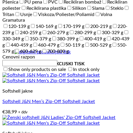
Pšenica
PU pena
PVC
Recikliran bombaž
Recikliran
poliester
Reciklirana plastika
Silikon
Slama
Steklo
Tritan
Usnje
Viskoza/Poliester/Poliamid
Volna
Gramatura
120-139 g
140-169 g
170-199 g
200-219 g
220-
239 g
240-259 g
260-279 g
280-299 g
300-329 g
330-349 g
350-379 g
380-399 g
400-419 g
420-439
g
440-459 g
460-479 g
50-119 g
500-529 g
550-
579 g
600-629 g
700-800 g
Cenovni razpon
DIGITALNI PRODUKCIJSKI TISK
Show only products on sale
In stock only
Softshell jakne
Softshell J&N Men’s Zip-Off Softshell Jacket
€
38,99
+ ddv