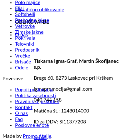
Polo majice
Flisi
Softshelli
Prehodne jakne
OBLIKOVANJE
Vetrovke
Zimske jakne
O nas
Pokrivala
Telovniki
Predpasniki
Vrečke
Tiskarna Igma-Graf, Martin Škofljanec
Brisače
s.p.
Odeje
Brege 60, 8273 Leskovec pri Krškem
Povezave
igmapromocija@gmail.com
Pogoji poslovanja
Politika zasebnosti
040 744 158
Pravilnik o piškotkih
Kontakt
Matična št.: 1248014000
O nas
Faq
ID za DDV: SI11377208
Poslovne enote
Made by
Promo Atelje
.
O nas