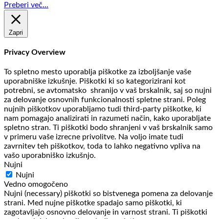
Preberi več...
Zapri
Privacy Overview
To spletno mesto uporablja piškotke za izboljšanje vaše
uporabniške izkušnje. Piškotki ki so kategorizirani kot
potrebni, se avtomatsko shranijo v vaš brskalnik, saj so nujni
za delovanje osnovnih funkcionalnosti spletne strani. Poleg
nujnih piškotkov uporabljamo tudi third-party piškotke, ki
nam pomagajo analizirati in razumeti način, kako uporabljate
spletno stran. Ti piškotki bodo shranjeni v vaš brskalnik samo
v primeru vaše izrecne privolitve. Na voljo imate tudi
zavrnitev teh piškotkov, toda to lahko negativno vpliva na
vašo uporabniško izkušnjo.
Nujni
Nujni
Vedno omogočeno
Nujni (necessary) piškotki so bistvenega pomena za delovanje
strani. Med nujne piškotke spadajo samo piškotki, ki
zagotavljajo osnovno delovanje in varnost strani. Ti piškotki