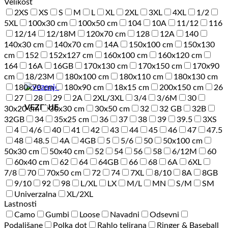
Velikost
2XS
XS
S
M
L
XL
2XL
3XL
4XL
1/2
5XL
100x30 cm
100x50 cm
104
10A
11/12
116
12/14
12/18M
120x70 cm
128
12A
140
140x30 cm
140x70 cm
14A
150x100 cm
150x130
cm
152
152x127 cm
160x100 cm
160x120 cm
164
16A
16GB
170x130 cm
170x150 cm
170x90
cm
18/23M
180x100 cm
180x110 cm
180x130 cm
180x70 cm
180x90 cm
18x15 cm
200x150 cm
26
27
28
29
2A
2XL/3XL
3/4
3/6M
30
VEZENJE
30x20 cm
30x30 cm
30x50 cm
32
32 GB
32B
32GB
34
35x25 cm
36
37
38
39
39.5
3XS
4
4/6
40
41
42
43
44
45
46
47
47.5
48
48.5
4A
4GB
5
5/6
50
50x100 cm
50x30 cm
50x40 cm
52
54
56
58
6/12M
60
60x40 cm
62
64
64GB
66
68
6A
6XL
7/8
70
70x50 cm
72
74
7XL
8/10
8A
8GB
9/10
92
98
L/XL
LX
M/L
MN
S/M
SM
Univerzalna
XL/2XL
Lastnosti
Camo
Gumbi
Loose
Navadni
Odsevni
Podaljšane
Polka dot
Rahlo telirana
Ringer & Baseball