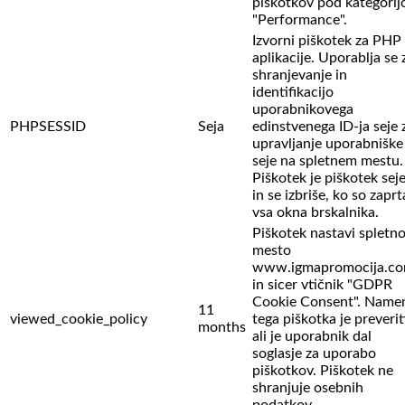
piškotkov pod kategorij
"Performance".
Izvorni piškotek za PHP
aplikacije. Uporablja se 
shranjevanje in
identifikacijo
uporabnikovega
PHPSESSID
Seja
edinstvenega ID-ja seje 
upravljanje uporabniške
seje na spletnem mestu.
Piškotek je piškotek sej
in se izbriše, ko so zaprt
vsa okna brskalnika.
Piškotek nastavi spletn
mesto
www.igmapromocija.c
in sicer vtičnik "GDPR
Cookie Consent". Name
11
viewed_cookie_policy
tega piškotka je preverit
months
ali je uporabnik dal
soglasje za uporabo
piškotkov. Piškotek ne
shranjuje osebnih