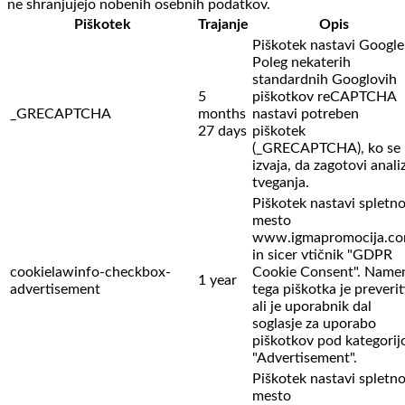
ne shranjujejo nobenih osebnih podatkov.
Piškotek
Trajanje
Opis
Piškotek nastavi Google
Poleg nekaterih
standardnih Googlovih
5
piškotkov reCAPTCHA
_GRECAPTCHA
months
nastavi potreben
27 days
piškotek
(_GRECAPTCHA), ko se
izvaja, da zagotovi anali
tveganja.
Piškotek nastavi spletn
mesto
www.igmapromocija.c
in sicer vtičnik "GDPR
cookielawinfo-checkbox-
Cookie Consent". Name
1 year
advertisement
tega piškotka je preverit
ali je uporabnik dal
soglasje za uporabo
piškotkov pod kategorij
"Advertisement".
Piškotek nastavi spletn
mesto