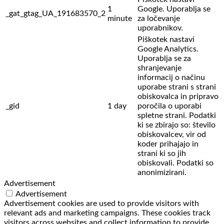
1
Google. Uporablja se
_gat_gtag_UA_191683570_2
minute
za ločevanje
uporabnikov.
Piškotek nastavi
Google Analytics.
Uporablja se za
shranjevanje
informacij o načinu
uporabe strani s strani
obiskovalca in pripravo
_gid
1 day
poročila o uporabi
spletne strani. Podatki
ki se zbirajo so: število
obiskovalcev,
vir od
koder prihajajo in
strani ki so jih
obiskovali. Podatki so
anonimizirani.
Advertisement
Advertisement
Advertisement cookies are used to provide visitors with
relevant ads and marketing campaigns. These cookies track
visitors across websites and collect information to provide