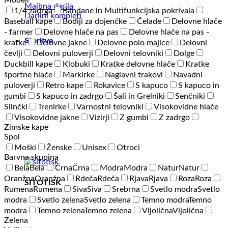
Modeli
Majhna darila
1/4 zadrga
Bandane in Multifunkcijska pokrivala
Darilni kompleti
Baseball kape
Bodiji za dojenčke
Čelade
Delovne hlače
- farmer
Delovne hlače na pas
Delovne hlače na pas -
Storitve
kratke
Delovne jakne
Delovne polo majice
Delovni
čevlji
Delovni puloverji
Delovni telovniki
Dolge
Duckbill kape
Klobuki
Kratke delovne hlače
Kratke
športne hlače
Markirke
Naglavni trakovi
Navadni
puloverji
Retro kape
Rokavice
S kapuco
S kapuco in
gumbi
S kapuco in zadrgo
Šali in Grelniki
Senčniki
Slinčki
Trenirke
Varnostni telovniki
Visokovidne hlače
Visokovidne jakne
Vizirji
Z gumbi
Z zadrgo
Zimske kape
Spol
Moški
Ženske
Unisex
Otroci
Barvna skupina
Bela
Bela
Črna
Črna
Modra
Modra
Natur
Natur
Oranžna
Oranžna
Rdeča
Rdeča
Rjava
Rjava
Roza
Roza
SITOTISK
Rumena
Rumena
Siva
Siva
Srebrna
Svetlo modra
Svetlo
modra
Svetlo zelena
Svetlo zelena
Temno modra
Temno
modra
Temno zelena
Temno zelena
Vijolična
Vijolična
Zelena