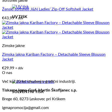
Softshell jakne
Ženski softshell J&N Ladies’ Zip-Off Softshell Jacket
UV TISK
€
43,99
+ ddv
Zimske jakne
Zimska jakna Kariban Factory – Detachable Sleeve Blouson
Jacket
€
29,99
+ ddv
O nas
Več kot 20 let izkušenj v grafični industriji.
Tiskarna Igma-Graf, Martin Škofljanec s.p.
SOLVENTNI TISK
Brege 60, 8273 Leskovec pri Krškem
igmapromocija@gmail.com