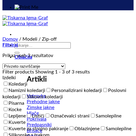
Domov
/
Modeli
/
Zip-off
Išči:
Filtriraj
Prikaz vseh 3 rezultatov
Oblačila
Filter products
Showing 1 - 3 of 3 results
Izdelki
Artikli
Koledarji
Namizni koledarji
Personalizirani koledarji
Poslovni
Vetrovke
koledarji
Slikovni koledarji
Prehodne jakne
Pisarna
Zimske jakne
Kocke
Hlače
Lepljene
Lističi
Označevalci strani
Samolepilne
Pokrivala
Kuverte
Predpasniki
Kuverte za strojno pakiranje
Oblazinjene
Samolepilne
Brisače
Silikonske s trakom