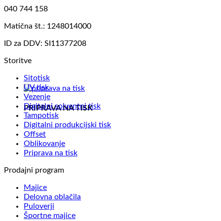
040 744 158
Matična št.: 1248014000
ID za DDV: SI11377208
Storitve
Sitotisk
UV tisk
Vezenje
Digitalni solventni tisk
PRIPRAVA NA TISK
Tampotisk
Digitalni produkcijski tisk
Offset
Oblikovanje
Priprava na tisk
Prodajni program
Majice
Delovna oblačila
Puloverji
Športne majice