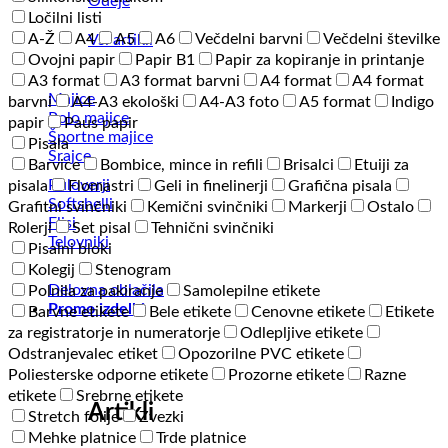
Odeje
Ločilni listi
A-Ž
A4
A5
A6
Večdelni barvni
Večdelni številke
Vsi artikli
Ovojni papir
Papir B1
Papir za kopiranje in printanje
A3 format
A3 format barvni
A4 format
A4 format
Majice
barvni
A4-A3 ekološki
A4-A3 foto
A5 format
Indigo
Polo majice
papir
Paus papir
Športne majice
Pisala
Srajce
Barvice
Bombice, mince in refili
Brisalci
Etuiji za
Puloverji
pisala
Flomastri
Geli in finelinerji
Grafična pisala
Softshelli
Grafitni svinčniki
Kemični svinčniki
Markerji
Ostalo
Flisi
Rolerji
Set pisal
Tehnični svinčniki
Telovniki
Pisalni bloki
Kolegij
Stenogram
Delovna oblačila
Polnila za pakiranje
Samolepilne etikete
Promo izdelki
Barvne etikete
Bele etikete
Cenovne etikete
Etikete
za registratorje in numeratorje
Odlepljive etikete
Odstranjevalec etiket
Opozorilne PVC etikete
Poliesterske odporne etikete
Prozorne etikete
Razne
etikete
Srebrne etikete
Artikli
Stretch folije
Zvezki
Mehke platnice
Trde platnice