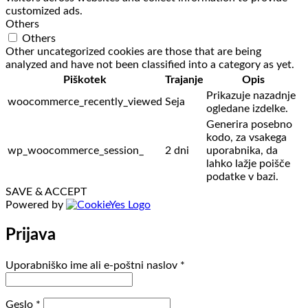
customized ads.
Others
Others
Other uncategorized cookies are those that are being
analyzed and have not been classified into a category as yet.
Piškotek
Trajanje
Opis
Prikazuje nazadnje
woocommerce_recently_viewed
Seja
ogledane izdelke.
Generira posebno
kodo, za vsakega
wp_woocommerce_session_
2 dni
uporabnika, da
lahko lažje poišče
podatke v bazi.
SAVE & ACCEPT
Powered by
Prijava
Zahtevano
Uporabniško ime ali e-poštni naslov
*
Zahtevano
Geslo
*