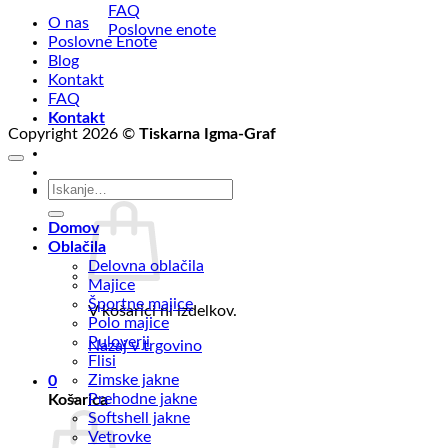
FAQ
O nas
Poslovne enote
Poslovne Enote
Blog
Kontakt
FAQ
Kontakt
Copyright 2026 ©
Tiskarna Igma-Graf
Išči:
€
0,00
0
Domov
Oblačila
Delovna oblačila
Majice
Športne majice
V košarici ni izdelkov.
Polo majice
Puloverji
Nazaj v trgovino
Flisi
Zimske jakne
0
Prehodne jakne
Košarica
Softshell jakne
Vetrovke