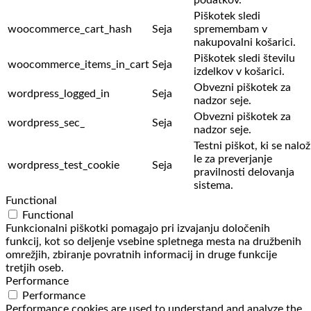
podatkov.
Piškotek sledi
woocommerce_cart_hash
Seja
spremembam v
nakupovalni košarici.
Piškotek sledi številu
woocommerce_items_in_cart
Seja
izdelkov v košarici.
Obvezni piškotek za
wordpress_logged_in
Seja
nadzor seje.
Obvezni piškotek za
wordpress_sec_
Seja
nadzor seje.
Testni piškot, ki se nalož
le za preverjanje
wordpress_test_cookie
Seja
pravilnosti delovanja
sistema.
Functional
Functional
Funkcionalni piškotki pomagajo pri izvajanju določenih
funkcij, kot so deljenje vsebine spletnega mesta na družbenih
omrežjih, zbiranje povratnih informacij in druge funkcije
tretjih oseb.
Performance
Performance
Performance cookies are used to understand and analyze the