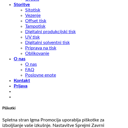
Storitve
Sitotisk
Vezenje
Offset tisk
Tampotisk
Digitalni produkcijski tisk
UV tisk
Digitalni solventni tisk
Priprava na tisk
Oblikovanje
O nas
O nas
FAQ
Poslovne enote
Kontakt
Prijava
Piškotki
Spletna stran Igma Promocija uporablja piškotke za
izboljšanje vaše izkušnje.
Nastavitve
Sprejmi
Zavrni