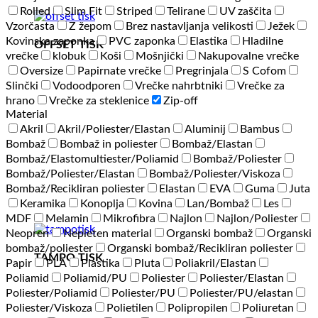
Rolled
Slim Fit
Striped
Telirane
UV zaščita
Vzorčasta
Z žepom
Brez nastavljanja velikosti
Ježek
Kovinska zaponka
PVC zaponka
Elastika
Hladilne
OFFSET TISK
vrečke
klobuk
Koši
Mošnjički
Nakupovalne vrečke
Oversize
Papirnate vrečke
Pregrinjala
S Cofom
Slinčki
Vodoodporen
Vrečke nahrbtniki
Vrečke za
hrano
Vrečke za steklenice
Zip-off
Material
Akril
Akril/Poliester/Elastan
Aluminij
Bambus
Bombaž
Bombaž in poliester
Bombaž/Elastan
Bombaž/Elastomultiester/Poliamid
Bombaž/Poliester
Bombaž/Poliester/Elastan
Bombaž/Poliester/Viskoza
Bombaž/Recikliran poliester
Elastan
EVA
Guma
Juta
Keramika
Konoplja
Kovina
Lan/Bombaž
Les
MDF
Melamin
Mikrofibra
Najlon
Najlon/Poliester
Neopren
Nepleten material
Organski bombaž
Organski
bombaž/poliester
Organski bombaž/Recikliran poliester
TAMPO TISK
Papir
PLA
Plastika
Pluta
Poliakril/Elastan
Poliamid
Poliamid/PU
Poliester
Poliester/Elastan
Poliester/Poliamid
Poliester/PU
Poliester/PU/elastan
Poliester/Viskoza
Polietilen
Polipropilen
Poliuretan