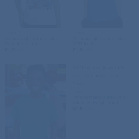
MAJICE
MAJICE
Otroška majica kratek rokav
Otroška majica kratek rokav
Explode Subli Kid
FOTL Iconic
€
2,73
€
2,40
+ ddv
+ ddv
MAJICE
Otroška majica kratek rokav
Gildan Midweight Youth
€
2,30
+ ddv