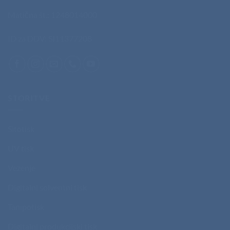
Matična št.: 1248014000
ID za DDV: SI11377208
STORITVE
Sitotisk
UV tisk
Vezenje
Digitalni solventni tisk
Tampotisk
Digitalni produkcijski tisk