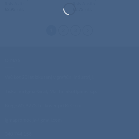
Roly Akita
Roly Austin
€
2,95
€
3,75
+ ddv
+ ddv
1
2
3
O NAS
Več kot 20 let izkušenj v grafični industriji.
Tiskarna Igma-Graf, Martin Škofljanec s.p.
Brege 60, 8273 Leskovec pri Krškem
igmapromocija@gmail.com
040 744 158