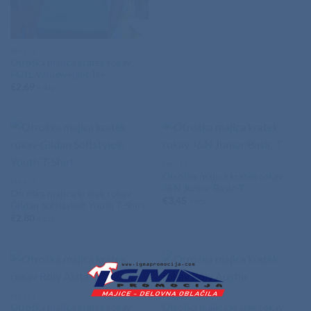
MAJICE
Otroška majica kratek rokav
FOTL Valueweight Tee
€
2,69
+ ddv
MAJICE
Otroška majica kratek rokav
MAJICE
J&N Junior Basic-T
Otroška majica kratek rokav
€
3,45
+ ddv
Gildan Softstyle® Youth T-Shirt
€
2,80
+ ddv
MAJICE
MAJICE
Otroška majica kratek rokav
Otroška majica kratek rokav