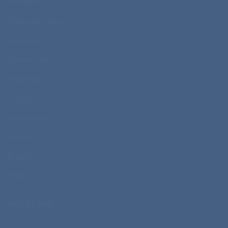
Softshelli
Prehodne jakne
Vetrovke
Zimske jakne
Pokrivala
Telovniki
Predpasniki
Vrečke
Brisače
Odeje
POVEZAVE