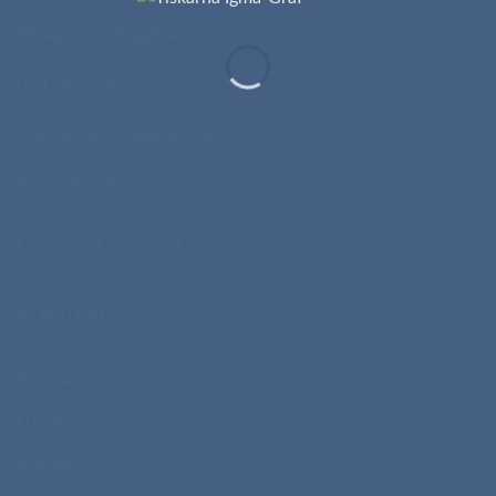
igmapromocija@gmail.com
040 744 158
Matična št.: 1248014000
ID za DDV: SI11377208
STORITVE
Sitotisk
UV tisk
Vezenje