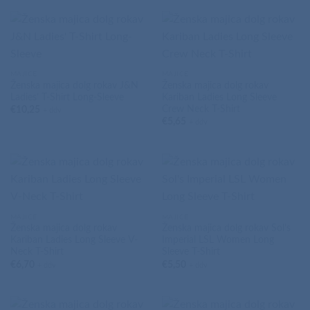
MAJICE
MAJICE
Ženska majica dolg rokav J&N
Ženska majica dolg rokav
Ladies’ T-Shirt Long-Sleeve
Kariban Ladies Long Sleeve
Crew Neck T-Shirt
€
10,25
+ ddv
€
5,65
+ ddv
MAJICE
MAJICE
Ženska majica dolg rokav
Ženska majica dolg rokav Sol’s
Kariban Ladies Long Sleeve V-
Imperial LSL Women Long
Neck T-Shirt
Sleeve T-Shirt
€
6,70
€
5,50
+ ddv
+ ddv