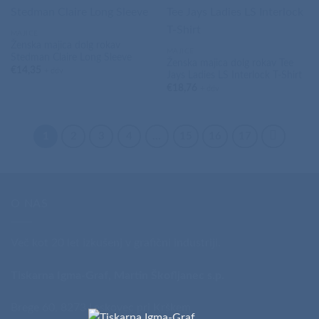
MAJICE
Ženska majica dolg rokav
MAJICE
Stedman Claire Long Sleeve
Ženska majica dolg rokav Tee
€
14,35
+ ddv
Jays Ladies LS Interlock T-Shirt
€
18,76
+ ddv
1
2
3
4
…
15
16
17
O NAS
Več kot 20 let izkušenj v grafični industriji.
Tiskarna Igma-Graf, Martin Škofljanec s.p.
Brege 60, 8273 Leskovec pri Krškem