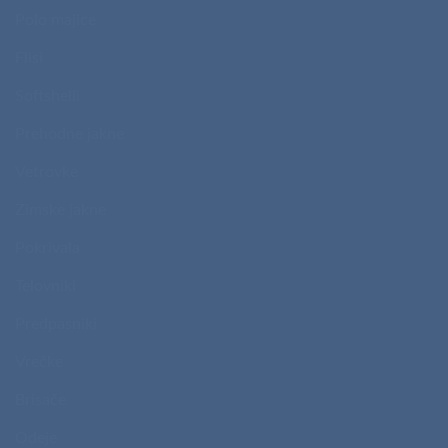
Polo majice
Flisi
Softshelli
Prehodne jakne
Vetrovke
Zimske jakne
Pokrivala
Telovniki
Predpasniki
Vrečke
Brisače
Odeje