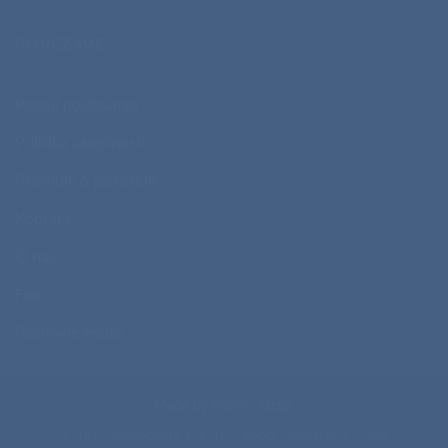
POVEZAVE
Pogoji poslovanja
Politika zasebnosti
Pravilnik o piškotkih
Kontakt
O nas
Faq
Poslovne enote
Made by
Promo Atelje
.
O NAS
POSLOVNE ENOTE
BLOG
KONTAKT
FAQ