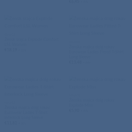
€
6,45
+ ddv
SRAJCE
Žensk srajca Explode Comfort
MAJICE
LSL Women
Ženska majica dolg rokav
€
18,19
+ ddv
Eurowear Ladies Fitted T-Shirt
Long Sleeve
€
13,48
+ ddv
MAJICE
Ženska majica dolg rokav
MAJICE
Explode Miss
Ženska majica dolg rokav
€
5,90
+ ddv
Eurowear Ladies T-Shirt
Interlock Long Sleeve
€
11,81
+ ddv