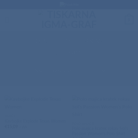
Skip
to
content
0
DOMOV
/
SPOL
/
ŽENSKE
FILTRIRAJ
HLAČE
Kavbojke Explode Texas Women
POLO MAJICE
€
15,09
+ ddv
Polo majica kratek rokav Sol’s
Passion Women’s Polo Shirt