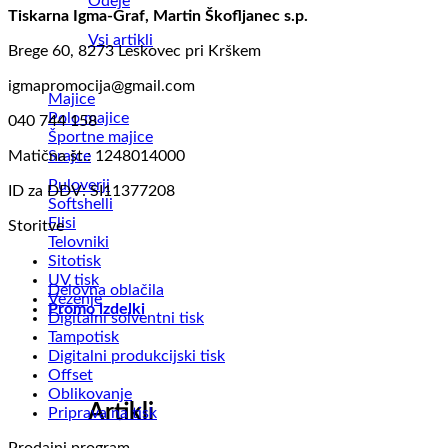
Odeje
Tiskarna Igma-Graf, Martin Škofljanec s.p.
Vsi artikli
Brege 60, 8273 Leskovec pri Krškem
igmapromocija@gmail.com
Majice
Polo majice
040 744 158
Športne majice
Srajce
Matična št.: 1248014000
Puloverji
ID za DDV: SI11377208
Softshelli
Flisi
Storitve
Telovniki
Sitotisk
UV tisk
Delovna oblačila
Vezenje
Promo izdelki
Digitalni solventni tisk
Tampotisk
Digitalni produkcijski tisk
Offset
Oblikovanje
Artikli
Priprava na tisk