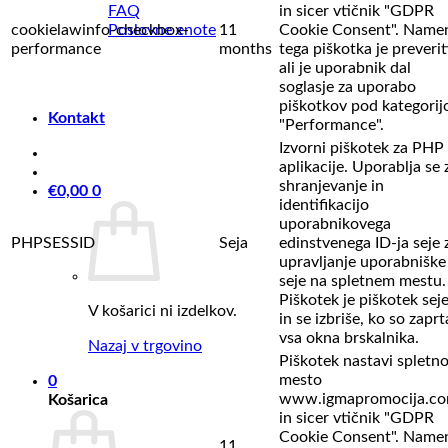
in sicer vtičnik "GDPR
FAQ
cookielawinfo-checkbox-
11
Cookie Consent". Name
Poslovne enote
performance
months
tega piškotka je preverit
ali je uporabnik dal
soglasje za uporabo
piškotkov pod kategorij
Kontakt
"Performance".
Izvorni piškotek za PHP
aplikacije. Uporablja se 
shranjevanje in
€
0,00
0
identifikacijo
uporabnikovega
PHPSESSID
Seja
edinstvenega ID-ja seje 
upravljanje uporabniške
seje na spletnem mestu.
Piškotek je piškotek sej
V košarici ni izdelkov.
in se izbriše, ko so zaprt
vsa okna brskalnika.
Nazaj v trgovino
Piškotek nastavi spletn
mesto
0
www.igmapromocija.c
Košarica
in sicer vtičnik "GDPR
Cookie Consent". Name
11