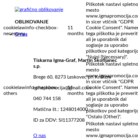
Piškotek nastavi spletn
mesto
www.igmapromocija.c
in sicer vtičnik "GDPR
OBLIKOVANJE
cookielawinfo-checkbox-
11
Cookie Consent". Name
necessary
months
tega piškotka je preverit
O nas
ali je uporabnik dal
soglasje za uporabo
piškotkov pod kategorij
"Nujni (Necessary)".
Tiskarna Igma-Graf, Martin Škofljanec
Piškotek nastavi spletn
s.p.
mesto
www.igmapromocija.c
Brege 60, 8273 Leskovec pri Krškem
in sicer vtičnik "GDPR
cookielawinfo-checkbox-
11
Cookie Consent". Name
igmapromocija@gmail.com
others
months
tega piškotka je preverit
040 744 158
ali je uporabnik dal
soglasje za uporabo
Matična št.: 1248014000
piškotkov pod kategorij
"Ostalo (Other)".
ID za DDV: SI11377208
Piškotek nastavi spletn
mesto
www.igmapromocija.c
O nas