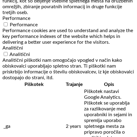
funkcij, kot so deljenje vsebine spletnega mesta na družbenih
omrežjih, zbiranje povratnih informacij in druge funkcije
tretjih oseb.
Performance
Performance
Performance cookies are used to understand and analyze the
key performance indexes of the website which helps in
delivering a better user experience for the visitors.
Analitični
Analitični
Analitični piškotki nam omogočajo vpogled v način kako
obiskovalci uporabljajo spletno stran. Ti piškotki nam
priskrbijo informacije o številu obiskovalcev, iz kje obiskovalci
dostopajo do strani, itd.
Piškotek
Trajanje
Opis
Piškotek nastavi
Google Analytics.
Piškotek se uporablja
za razlikovanje med
uporabniki in sejami in
spremlja uporabo
_ga
2 years
spletnega mesta za
pripravo poročila o