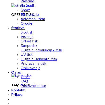
Palerine
Za živali
Šport
Tehnologija
OFFSET TISK
Avtomobilizem
Orodje
Storitve
Sitotisk
Vezenje
Offset tisk
Tampotisk
Digitalni produkcijski tisk
UV tisk
Digitalni solventni tisk
Priprava na tisk
Oblikovanje
O nas
O nas
FAQ
TAMPO TISK
Poslovne enote
Kontakt
Prijava