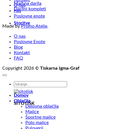
Majhna darila
O nas
Darilni kompleti
Faq
Poslovne enote
Storitve
Made by
Promo Atelje
.
O nas
Poslovne Enote
Blog
Kontakt
FAQ
Copyright 2026 ©
Tiskarna Igma-Graf
Išči:
Domov
Oblačila
SITOTISK
Delovna oblačila
Majice
Športne majice
Polo majice
Puloverji