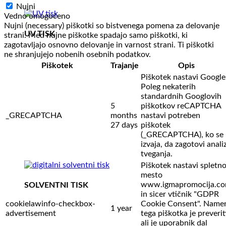
Nujni
Vedno omogočeno
Nujni (necessary) piškotki so bistvenega pomena za delovanje
UV TISK
strani. Med nujne piškotke spadajo samo piškotki, ki
zagotavljajo osnovno delovanje in varnost strani. Ti piškotki
ne shranjujejo nobenih osebnih podatkov.
Piškotek
Trajanje
Opis
Piškotek nastavi Google
Poleg nekaterih
standardnih Googlovih
5
piškotkov reCAPTCHA
_GRECAPTCHA
months
nastavi potreben
27 days
piškotek
(_GRECAPTCHA), ko se
izvaja, da zagotovi anali
tveganja.
Piškotek nastavi spletn
mesto
www.igmapromocija.c
SOLVENTNI TISK
in sicer vtičnik "GDPR
cookielawinfo-checkbox-
Cookie Consent". Name
1 year
advertisement
tega piškotka je preverit
ali je uporabnik dal