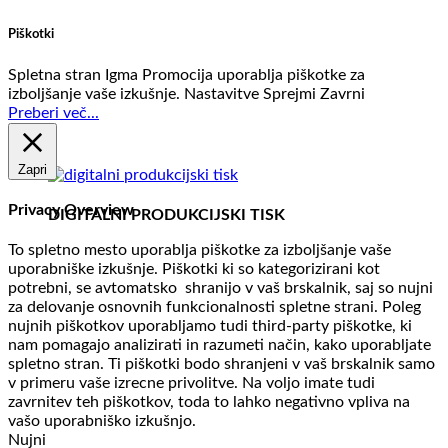
Piškotki
Spletna stran Igma Promocija uporablja piškotke za
izboljšanje vaše izkušnje.
Nastavitve
Sprejmi
Zavrni
Preberi več...
Zapri
Privacy Overview
DIGITALNI PRODUKCIJSKI TISK
To spletno mesto uporablja piškotke za izboljšanje vaše
uporabniške izkušnje. Piškotki ki so kategorizirani kot
potrebni, se avtomatsko shranijo v vaš brskalnik, saj so nujni
za delovanje osnovnih funkcionalnosti spletne strani. Poleg
nujnih piškotkov uporabljamo tudi third-party piškotke, ki
nam pomagajo analizirati in razumeti način, kako uporabljate
spletno stran. Ti piškotki bodo shranjeni v vaš brskalnik samo
v primeru vaše izrecne privolitve. Na voljo imate tudi
zavrnitev teh piškotkov, toda to lahko negativno vpliva na
vašo uporabniško izkušnjo.
Nujni