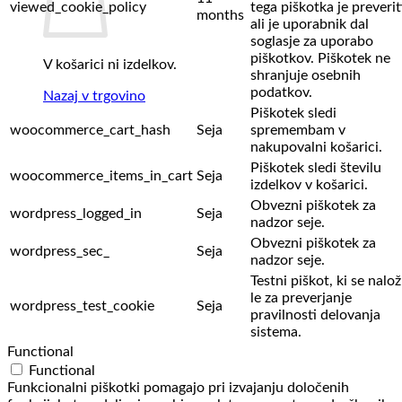
viewed_cookie_policy
tega piškotka je preverit
months
ali je uporabnik dal
soglasje za uporabo
piškotkov. Piškotek ne
V košarici ni izdelkov.
shranjuje osebnih
podatkov.
Nazaj v trgovino
Piškotek sledi
woocommerce_cart_hash
Seja
spremembam v
nakupovalni košarici.
Piškotek sledi številu
woocommerce_items_in_cart
Seja
izdelkov v košarici.
Obvezni piškotek za
wordpress_logged_in
Seja
nadzor seje.
Obvezni piškotek za
wordpress_sec_
Seja
nadzor seje.
Testni piškot, ki se nalož
le za preverjanje
wordpress_test_cookie
Seja
pravilnosti delovanja
sistema.
Functional
Functional
Funkcionalni piškotki pomagajo pri izvajanju določenih