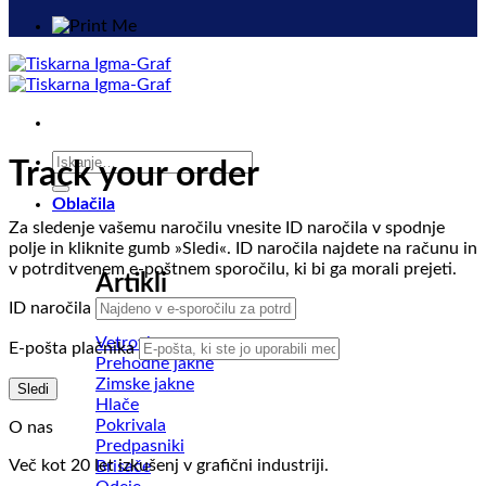
Išči:
Track your order
Oblačila
Za sledenje vašemu naročilu vnesite ID naročila v spodnje
polje in kliknite gumb »Sledi«. ID naročila najdete na računu in
v potrditvenem e-poštnem sporočilu, ki bi ga morali prejeti.
Artikli
ID naročila
Vetrovke
E-pošta plačnika
Prehodne jakne
Zimske jakne
Sledi
Hlače
Pokrivala
O nas
Predpasniki
Več kot 20 let izkušenj v grafični industriji.
Brisače