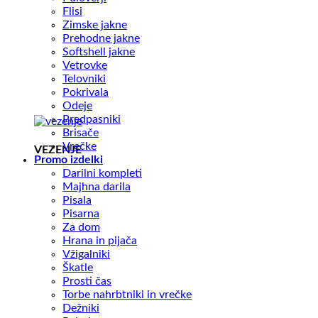
Flisi
Zimske jakne
Prehodne jakne
Softshell jakne
Vetrovke
Telovniki
Pokrivala
Odeje
Predpasniki
Brisače
Vrečke
VEZENJE
Promo izdelki
Darilni kompleti
Majhna darila
Pisala
Pisarna
Za dom
Hrana in pijača
Vžigalniki
Škatle
Prosti čas
Torbe nahrbtniki in vrečke
Dežniki