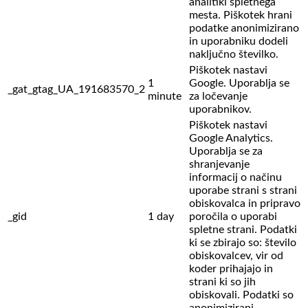
analitiki spletnega
mesta. Piškotek hrani
podatke anonimizirano
in uporabniku dodeli
naključno številko.
Piškotek nastavi
1
Google. Uporablja se
_gat_gtag_UA_191683570_2
minute
za ločevanje
uporabnikov.
Piškotek nastavi
Google Analytics.
Uporablja se za
shranjevanje
informacij o načinu
uporabe strani s strani
obiskovalca in pripravo
_gid
1 day
poročila o uporabi
spletne strani. Podatki
ki se zbirajo so: število
obiskovalcev,
vir od
koder prihajajo in
strani ki so jih
obiskovali. Podatki so