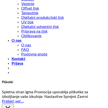
Vezenje
Offset tisk
Tampotisk
Digitalni produkcijski tisk
UV tisk
Digitalni solventni tisk
Priprava na tisk
Oblikovanje
O nas
O nas
FAQ
Poslovne enote
Kontakt
Prijava
Piškotki
Spletna stran Igma Promocija uporablja piškotke za
izboljšanje vaše izkušnje.
Nastavitve
Sprejmi
Zavrni
Preberi več...