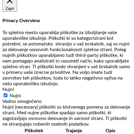
Zapri
Privacy Overview
To spletno mesto uporablja piškotke za izboljšanje vaše
uporabniške izkušnje. Piškotki ki so kategorizirani kot
potrebni, se avtomatsko shranijo v vaš brskalnik, saj so nujni
za delovanje osnovnih funkcionalnosti spletne strani. Poleg
nujnih piškotkov uporabljamo tudi third-party piškotke, ki
nam pomagajo analizirati in razumeti način, kako uporabljate
spletno stran. Ti piškotki bodo shranjeni v vaš brskalnik samo
v primeru vaše izrecne privolitve. Na voljo imate tudi
zavrnitev teh piškotkov, toda to lahko negativno vpliva na
vašo uporabniško izkušnjo.
Nujni
Nujni
Vedno omogočeno
Nujni (necessary) piškotki so bistvenega pomena za delovanje
strani. Med nujne piškotke spadajo samo piškotki, ki
zagotavljajo osnovno delovanje in varnost strani. Ti piškotki
ne shranjujejo nobenih osebnih podatkov.
Piškotek
Trajanje
Opis