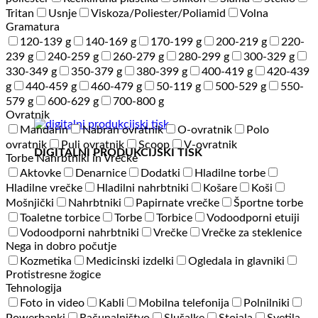
Tritan
Usnje
Viskoza/Poliester/Poliamid
Volna
Gramatura
120-139 g
140-169 g
170-199 g
200-219 g
220-
239 g
240-259 g
260-279 g
280-299 g
300-329 g
330-349 g
350-379 g
380-399 g
400-419 g
420-439
g
440-459 g
460-479 g
50-119 g
500-529 g
550-
579 g
600-629 g
700-800 g
Ovratnik
Mandarin
Nabran ovratnik
O-ovratnik
Polo
ovratnik
Puli ovratnik
Scoop
V-ovratnik
DIGITALNI PRODUKCIJSKI TISK
Torbe Nahrbtniki in Vrečke
Aktovke
Denarnice
Dodatki
Hladilne torbe
Hladilne vrečke
Hladilni nahrbtniki
Košare
Koši
Mošnjički
Nahrbtniki
Papirnate vrečke
Športne torbe
Toaletne torbice
Torbe
Torbice
Vodoodporni etuiji
Vodoodporni nahrbtniki
Vrečke
Vrečke za steklenice
Nega in dobro počutje
Kozmetika
Medicinski izdelki
Ogledala in glavniki
Protistresne žogice
Tehnologija
Foto in video
Kabli
Mobilna telefonija
Polnilniki