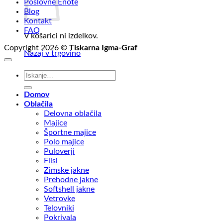
Poslovne Enote
Blog
Kontakt
FAQ
V košarici ni izdelkov.
Copyright 2026 ©
Tiskarna Igma-Graf
Nazaj v trgovino
Išči:
Domov
Oblačila
Delovna oblačila
Majice
Športne majice
Polo majice
Puloverji
Flisi
Zimske jakne
Prehodne jakne
Softshell jakne
Vetrovke
Telovniki
Pokrivala