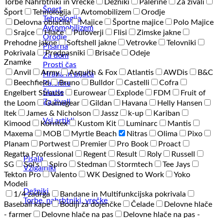
Torbe Nahrbtniki in Vrečke
Dežniki
Palerine
Za živali
Šport
Šport
Tehnologija
Avtomobilizem
Orodje
Tehnologija
Delovna oblačila
Majice
Športne majice
Polo Majice
Avtomobilizem
Srajce
Hlače
Puloverji
Flisi
Zimske jakne
Orodje
Prehodne jakne
Softshell jakne
Vetrovke
Telovniki
Pisarna
Pokrivala
Predpasniki
Brisače
Odeje
Za dom
Znamke
Prosti čas
Anvil
Army
Asquith & Fox
Atlantis
AWDis
B&C
Hrana in pijača
Beechfield
Bruno
Bulldor
Castelli
Cofra
Palerine
Škatle
Engelbert Strauss
Eurowear
Explode
FDM
Fruit of
Za živali
the Loom
Gamegear
Gildan
Havana
Helly Hansen
Itek
James & Nicholson
Jassz
k-up
Kariban
Vsi artikli
Kimood
Korntex
Kustom Kit
Luminarc
Mantis
Maxema
MOB
Myrtle Beach
Nitras
Olima
Pixo
Planam
Portwest
Premier
Pro Book
Proact
Regatta Professional
Regent
Result
Roly
Russell
Pisala
SG
Sol's
Spiro
Stedman
Stormtech
Tee Jays
Vžigalniki
Tekton Pro
Valento
WK Designed to Work
Yoko
Modeli
Dežniki
1/4 zadrga
Bandane in Multifunkcijska pokrivala
Torbe, nahrbtniki, vrečke
Baseball kape
Bodiji za dojenčke
Čelade
Delovne hlače
- farmer
Delovne hlače na pas
Delovne hlače na pas -