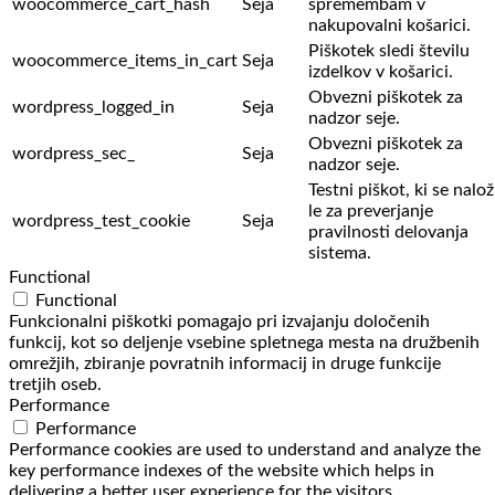
woocommerce_cart_hash
Seja
spremembam v
nakupovalni košarici.
Piškotek sledi številu
woocommerce_items_in_cart
Seja
izdelkov v košarici.
Obvezni piškotek za
wordpress_logged_in
Seja
nadzor seje.
Obvezni piškotek za
wordpress_sec_
Seja
nadzor seje.
Testni piškot, ki se nalož
le za preverjanje
wordpress_test_cookie
Seja
pravilnosti delovanja
sistema.
Functional
Functional
Funkcionalni piškotki pomagajo pri izvajanju določenih
funkcij, kot so deljenje vsebine spletnega mesta na družbenih
omrežjih, zbiranje povratnih informacij in druge funkcije
tretjih oseb.
Performance
Performance
Performance cookies are used to understand and analyze the
key performance indexes of the website which helps in
delivering a better user experience for the visitors.