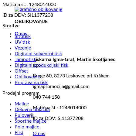
Matična št.: 1248014000
ID za DDV: SI11377208
OBLIKOVANJE
Storitve
O nas
Sitotisk
UV tisk
Vezenje
Digitalni solventni tisk
Tampotisk
Tiskarna Igma-Graf, Martin Škofljanec
Digitalni produkcijski tisk
s.p.
Offset
Brege 60, 8273 Leskovec pri Krškem
Oblikovanje
Priprava na tisk
igmapromocija@gmail.com
Prodajni program
040 744 158
Majice
Matična št.: 1248014000
Delovna oblačila
Puloverji
ID za DDV: SI11377208
Športne majice
Polo majice
Flisi
O nas