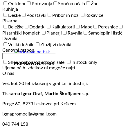
Outdoor
Potovanja
Sončna očala
Žar
Kuhinja
Deske
Podstavki
Pribor in noži
Rokavice
Pisarna
Beležke
Dodatki
Kalkulatorji
Mape
Peresnice
Pisarniški kompleti
Planerji
Ravnila
Samolepilni lističi
Dežniki
Veliki dežniki
Zložljivi dežniki
Cenovni razpon
Show only products on sale
In stock only
PRIPRAVA NA TISK
Ujemajočih izdelkov ni mogoče najti.
O nas
Več kot 20 let izkušenj v grafični industriji.
Tiskarna Igma-Graf, Martin Škofljanec s.p.
Brege 60, 8273 Leskovec pri Krškem
igmapromocija@gmail.com
040 744 158