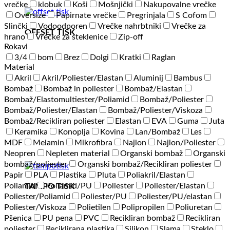
vrečke
klobuk
Koši
Mošnjički
Nakupovalne vrečke
Oversize
Papirnate vrečke
Pregrinjala
S Cofom
Slinčki
Vodoodporen
Vrečke nahrbtniki
Vrečke za
OFFSET TISK
hrano
Vrečke za steklenice
Zip-off
Rokavi
3/4
bom
Brez
Dolgi
Kratki
Raglan
Material
Akril
Akril/Poliester/Elastan
Aluminij
Bambus
Bombaž
Bombaž in poliester
Bombaž/Elastan
Bombaž/Elastomultiester/Poliamid
Bombaž/Poliester
Bombaž/Poliester/Elastan
Bombaž/Poliester/Viskoza
Bombaž/Recikliran poliester
Elastan
EVA
Guma
Juta
Keramika
Konoplja
Kovina
Lan/Bombaž
Les
MDF
Melamin
Mikrofibra
Najlon
Najlon/Poliester
Neopren
Nepleten material
Organski bombaž
Organski
bombaž/poliester
Organski bombaž/Recikliran poliester
Papir
PLA
Plastika
Pluta
Poliakril/Elastan
Poliamid
Poliamid/PU
Poliester
Poliester/Elastan
TAMPO TISK
Poliester/Poliamid
Poliester/PU
Poliester/PU/elastan
Poliester/Viskoza
Polietilen
Polipropilen
Poliuretan
Pšenica
PU pena
PVC
Recikliran bombaž
Recikliran
poliester
Reciklirana plastika
Silikon
Slama
Steklo