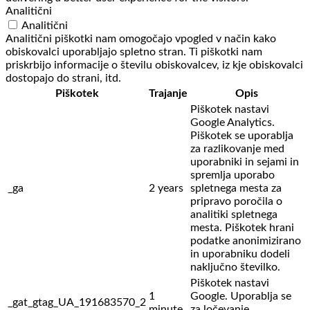
Analitični
Analitični
Analitični piškotki nam omogočajo vpogled v način kako
obiskovalci uporabljajo spletno stran. Ti piškotki nam
priskrbijo informacije o številu obiskovalcev, iz kje obiskovalci
dostopajo do strani, itd.
Piškotek
Trajanje
Opis
Piškotek nastavi
Google Analytics.
Piškotek se uporablja
za razlikovanje med
uporabniki in sejami in
spremlja uporabo
_ga
2 years
spletnega mesta za
pripravo poročila o
analitiki spletnega
mesta. Piškotek hrani
podatke anonimizirano
in uporabniku dodeli
naključno številko.
Piškotek nastavi
1
Google. Uporablja se
_gat_gtag_UA_191683570_2
minute
za ločevanje