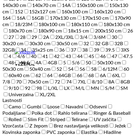
140x30 cm
140x70 cm
14A
150x100 cm
150x130
cm
152
152x127 cm
160x100 cm
160x120 cm
164
16A
16GB
170x130 cm
170x150 cm
170x90
cm
18/23M
180x100 cm
180x110 cm
180x130 cm
180x70 cm
180x90 cm
18x15 cm
200x150 cm
26
27
28
29
2A
2XL/3XL
3/4
3/6M
30
30x20 cm
30x30 cm
30x50 cm
32
32 GB
32B
32GB
34
35x25 cm
36
37
38
39
39.5
3XS
4
4/6
40
41
42
43
44
45
46
47
47.5
48
48.5
4A
4GB
5
5/6
50
50x100 cm
VEZENJE
50x30 cm
50x40 cm
52
54
56
58
6/12M
60
60x40 cm
62
64
64GB
66
68
6A
6XL
7/8
70
70x50 cm
72
74
7XL
8/10
8A
8GB
9/10
92
98
L/XL
LX
M/L
MN
S/M
SM
Univerzalna
XL/2XL
Lastnosti
Camo
Gumbi
Loose
Navadni
Odsevni
Podaljšane
Polka dot
Rahlo telirana
Ringer & Baseball
Rolled
Slim Fit
Striped
Telirane
UV zaščita
Vzorčasta
Z žepom
Brez nastavljanja velikosti
Ježek
Kovinska zaponka
PVC zaponka
Elastika
Hladilne