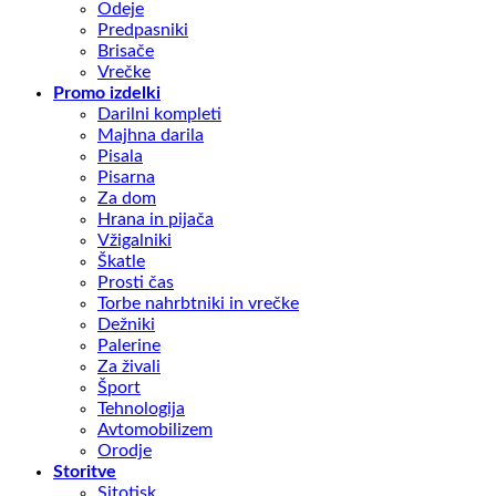
Odeje
Predpasniki
Brisače
Vrečke
Promo izdelki
Darilni kompleti
Majhna darila
Pisala
Pisarna
Za dom
Hrana in pijača
Vžigalniki
Škatle
Prosti čas
Torbe nahrbtniki in vrečke
Dežniki
Palerine
Za živali
Šport
Tehnologija
Avtomobilizem
Orodje
Storitve
Sitotisk