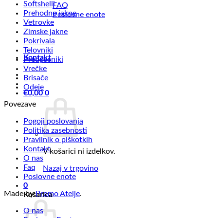
Softshelli
FAQ
Prehodne jakne
Poslovne enote
Vetrovke
Zimske jakne
Pokrivala
Telovniki
Kontakt
Predpasniki
Vrečke
Brisače
Odeje
€
0,00
0
Povezave
Pogoji poslovanja
Politika zasebnosti
Pravilnik o piškotkih
Kontakt
V košarici ni izdelkov.
O nas
Faq
Nazaj v trgovino
Poslovne enote
0
Made by
Promo Atelje
.
Košarica
O nas