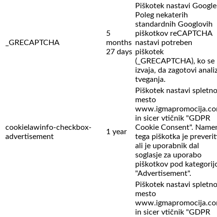
Piškotek nastavi Google
Poleg nekaterih
standardnih Googlovih
5
piškotkov reCAPTCHA
_GRECAPTCHA
months
nastavi potreben
27 days
piškotek
(_GRECAPTCHA), ko se
izvaja, da zagotovi anali
tveganja.
Piškotek nastavi spletn
mesto
www.igmapromocija.c
in sicer vtičnik "GDPR
cookielawinfo-checkbox-
Cookie Consent". Name
1 year
advertisement
tega piškotka je preverit
ali je uporabnik dal
soglasje za uporabo
piškotkov pod kategorij
"Advertisement".
Piškotek nastavi spletn
mesto
www.igmapromocija.c
in sicer vtičnik "GDPR