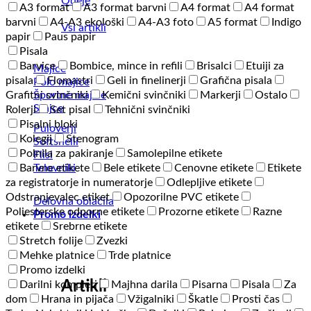
Odeje
A3 format
A3 format barvni
A4 format
A4 format
barvni
A4-A3 ekološki
A4-A3 foto
A5 format
Indigo
Vsi artikli
papir
Paus papir
Pisala
Barvice
Bombice, mince in refili
Brisalci
Etuiji za
Majice
pisala
Flomastri
Geli in finelinerji
Grafična pisala
Polo majice
Športne majice
Grafitni svinčniki
Kemični svinčniki
Markerji
Ostalo
Srajce
Rolerji
Set pisal
Tehnični svinčniki
Pisalni bloki
Puloverji
Kolegij
Stenogram
Softshelli
Polnila za pakiranje
Samolepilne etikete
Flisi
Telovniki
Barvne etikete
Bele etikete
Cenovne etikete
Etikete
za registratorje in numeratorje
Odlepljive etikete
Odstranjevalec etiket
Opozorilne PVC etikete
Delovna oblačila
Poliesterske odporne etikete
Prozorne etikete
Razne
Promo izdelki
etikete
Srebrne etikete
Stretch folije
Zvezki
Mehke platnice
Trde platnice
Promo izdelki
Artikli
Darilni kompleti
Majhna darila
Pisarna
Pisala
Za
dom
Hrana in pijača
Vžigalniki
Škatle
Prosti čas