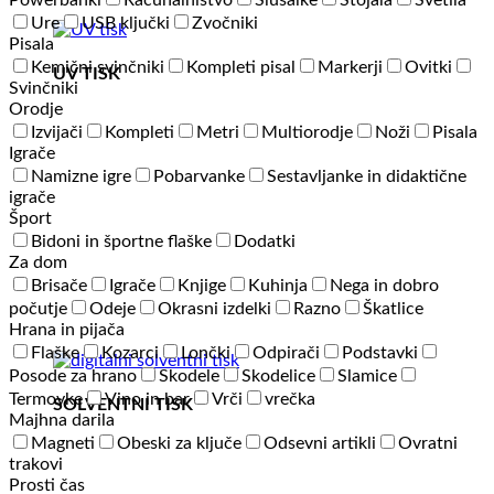
Powerbanki
Računalništvo
Slušalke
Stojala
Svetila
Ure
USB ključki
Zvočniki
Pisala
Kemični svinčniki
Kompleti pisal
Markerji
Ovitki
UV TISK
Svinčniki
Orodje
Izvijači
Kompleti
Metri
Multiorodje
Noži
Pisala
Igrače
Namizne igre
Pobarvanke
Sestavljanke in didaktične
igrače
Šport
Bidoni in športne flaške
Dodatki
Za dom
Brisače
Igrače
Knjige
Kuhinja
Nega in dobro
počutje
Odeje
Okrasni izdelki
Razno
Škatlice
Hrana in pijača
Flaške
Kozarci
Lončki
Odpirači
Podstavki
Posode za hrano
Skodele
Skodelice
Slamice
Termovke
Vino in bar
Vrči
vrečka
SOLVENTNI TISK
Majhna darila
Magneti
Obeski za ključe
Odsevni artikli
Ovratni
trakovi
Prosti čas