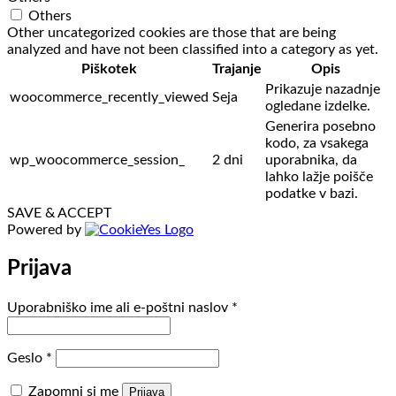
Others
Other uncategorized cookies are those that are being
analyzed and have not been classified into a category as yet.
Piškotek
Trajanje
Opis
Prikazuje nazadnje
woocommerce_recently_viewed
Seja
ogledane izdelke.
Generira posebno
kodo, za vsakega
wp_woocommerce_session_
2 dni
uporabnika, da
lahko lažje poišče
podatke v bazi.
SAVE & ACCEPT
Powered by
Prijava
Zahtevano
Uporabniško ime ali e-poštni naslov
*
Zahtevano
Geslo
*
Zapomni si me
Prijava