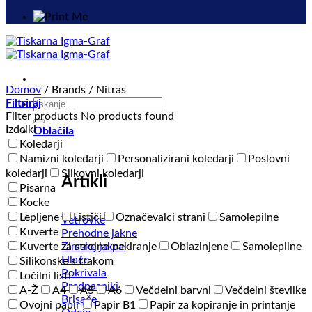
Domov
/
Brands
/
Nitras
Išči:
Filtriraj
Filter products
No products found
Izdelki
Oblačila
Koledarji
Namizni koledarji
Personalizirani koledarji
Poslovni
koledarji
Slikovni koledarji
Artikli
Pisarna
Kocke
Lepljene
Lističi
Označevalci strani
Samolepilne
Vetrovke
Kuverte
Prehodne jakne
Zimske jakne
Kuverte za strojno pakiranje
Oblazinjene
Samolepilne
Hlače
Silikonske s trakom
Pokrivala
Ločilni listi
Predpasniki
A-Ž
A4
A5
A6
Večdelni barvni
Večdelni številke
Brisače
Ovojni papir
Papir B1
Papir za kopiranje in printanje