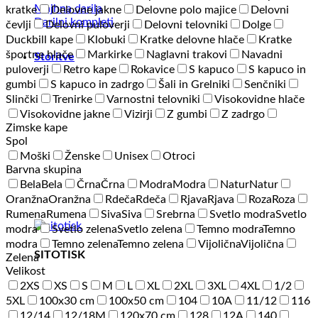
Majhna darila
kratke
Delovne jakne
Delovne polo majice
Delovni
Darilni kompleti
čevlji
Delovni puloverji
Delovni telovniki
Dolge
Duckbill kape
Klobuki
Kratke delovne hlače
Kratke
športne hlače
Markirke
Naglavni trakovi
Navadni
Storitve
puloverji
Retro kape
Rokavice
S kapuco
S kapuco in
gumbi
S kapuco in zadrgo
Šali in Grelniki
Senčniki
Slinčki
Trenirke
Varnostni telovniki
Visokovidne hlače
Visokovidne jakne
Vizirji
Z gumbi
Z zadrgo
Zimske kape
Spol
Moški
Ženske
Unisex
Otroci
Barvna skupina
Bela
Bela
Črna
Črna
Modra
Modra
Natur
Natur
Oranžna
Oranžna
Rdeča
Rdeča
Rjava
Rjava
Roza
Roza
Rumena
Rumena
Siva
Siva
Srebrna
Svetlo modra
Svetlo
modra
Svetlo zelena
Svetlo zelena
Temno modra
Temno
modra
Temno zelena
Temno zelena
Vijolična
Vijolična
SITOTISK
Zelena
Velikost
2XS
XS
S
M
L
XL
2XL
3XL
4XL
1/2
5XL
100x30 cm
100x50 cm
104
10A
11/12
116
12/14
12/18M
120x70 cm
128
12A
140