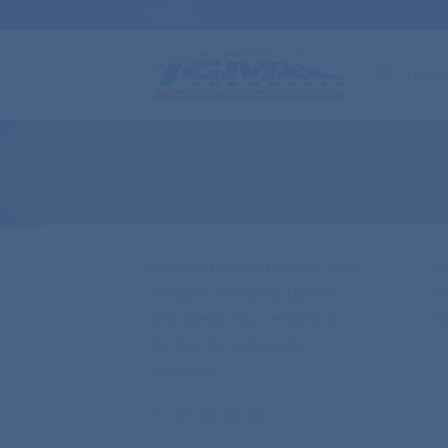
Skip
to
content
OBLAČ
Posebna tehnika UV tiska, nam
UV
omogoča doseganje izjemno
ve
obstojnega tiska večbarvnih
vž
motivov na raznorazne
materiale.