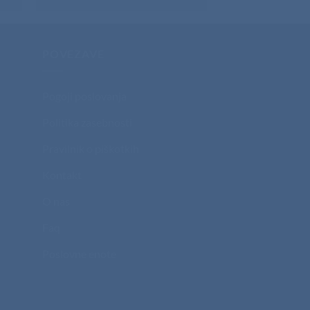
POVEZAVE
Pogoji poslovanja
Politika zasebnosti
Pravilnik o piškotkih
Kontakt
O nas
Faq
Poslovne enote