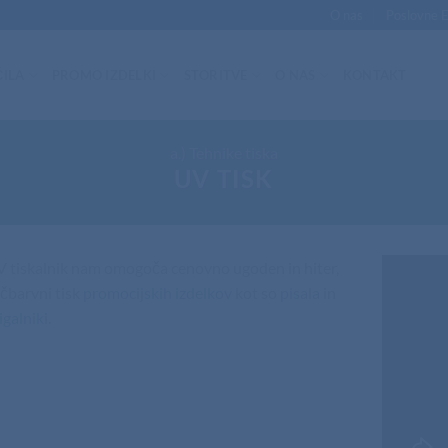
O nas
Poslovne 
ILA
PROMO IZDELKI
STORITVE
O NAS
KONTAKT
a.) Tehnike tiska
UV TISK
 tiskalnik nam omogoča cenovno ugoden in hiter,
čbarvni tisk
promocijskih izdelkov
kot so
pisala
in
igalniki
.