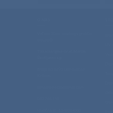
O NAS
STO
Več kot 20 let izkušenj v grafični
Sito
industriji.
UV t
Tiskarna Igma-Graf, Martin
Veze
Škofljanec s.p.
Digi
Brege 60, 8273 Leskovec pri
Tam
Krškem
Digi
igmapromocija@gmail.com
Offs
040 744 158
Obli
Matična št.: 1248014000
Prip