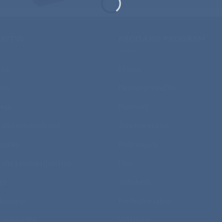
RITVE
PRODAJNI PROGRAM
tisk
Majice
isk
Delovna oblačila
nje
Puloverji
talni solventni tisk
Športne majice
potisk
Polo majice
talni produkcijski tisk
Flisi
et
Softshelli
kovanje
Prehodne jakne
rava na tisk
Vetrovke