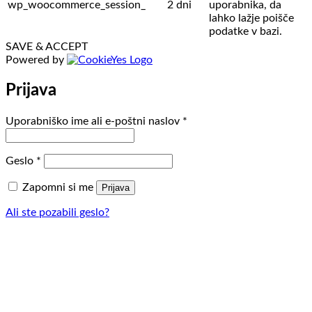
wp_woocommerce_session_
2 dni
uporabnika, da
lahko lažje poišče
podatke v bazi.
SAVE & ACCEPT
Powered by
Prijava
Zahtevano
Uporabniško ime ali e-poštni naslov
*
Zahtevano
Geslo
*
Zapomni si me
Prijava
Ali ste pozabili geslo?