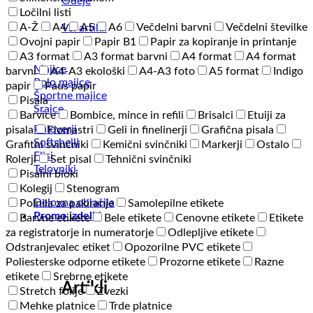
Odeje
Ločilni listi
A-Ž
A4
A5
A6
Večdelni barvni
Večdelni številke
Vsi artikli
Ovojni papir
Papir B1
Papir za kopiranje in printanje
A3 format
A3 format barvni
A4 format
A4 format
Majice
barvni
A4-A3 ekološki
A4-A3 foto
A5 format
Indigo
Polo majice
papir
Paus papir
Športne majice
Pisala
Srajce
Barvice
Bombice, mince in refili
Brisalci
Etuiji za
Puloverji
pisala
Flomastri
Geli in finelinerji
Grafična pisala
Softshelli
Grafitni svinčniki
Kemični svinčniki
Markerji
Ostalo
Flisi
Rolerji
Set pisal
Tehnični svinčniki
Telovniki
Pisalni bloki
Kolegij
Stenogram
Delovna oblačila
Polnila za pakiranje
Samolepilne etikete
Promo izdelki
Barvne etikete
Bele etikete
Cenovne etikete
Etikete
za registratorje in numeratorje
Odlepljive etikete
Odstranjevalec etiket
Opozorilne PVC etikete
Poliesterske odporne etikete
Prozorne etikete
Razne
etikete
Srebrne etikete
Artikli
Stretch folije
Zvezki
Mehke platnice
Trde platnice