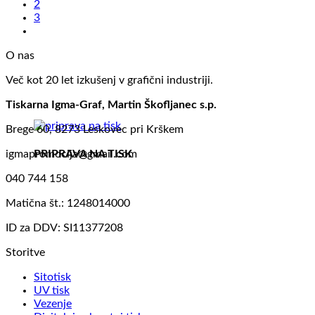
2
3
O nas
Več kot 20 let izkušenj v grafični industriji.
Tiskarna Igma-Graf, Martin Škofljanec s.p.
Brege 60, 8273 Leskovec pri Krškem
PRIPRAVA NA TISK
igmapromocija@gmail.com
040 744 158
Matična št.: 1248014000
ID za DDV: SI11377208
Storitve
Sitotisk
UV tisk
Vezenje