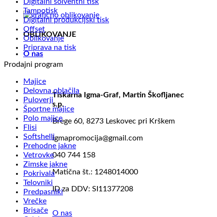
Digitalni solventni tisk
Tampotisk
Digitalni produkcijski tisk
Offset
OBLIKOVANJE
Oblikovanje
Priprava na tisk
O nas
Prodajni program
Majice
Delovna oblačila
Tiskarna Igma-Graf, Martin Škofljanec
Puloverji
s.p.
Športne majice
Polo majice
Brege 60, 8273 Leskovec pri Krškem
Flisi
Softshelli
igmapromocija@gmail.com
Prehodne jakne
Vetrovke
040 744 158
Zimske jakne
Matična št.: 1248014000
Pokrivala
Telovniki
ID za DDV: SI11377208
Predpasniki
Vrečke
Brisače
O nas