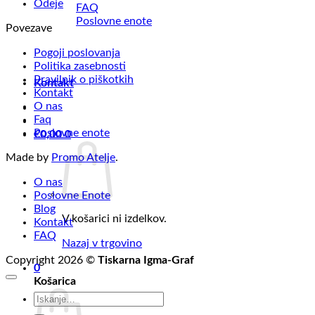
Odeje
FAQ
Poslovne enote
Povezave
Pogoji poslovanja
Politika zasebnosti
Pravilnik o piškotkih
Kontakt
Kontakt
O nas
Faq
Poslovne enote
€
0,00
0
Made by
Promo Atelje
.
O nas
Poslovne Enote
Blog
V košarici ni izdelkov.
Kontakt
FAQ
Nazaj v trgovino
Copyright 2026 ©
Tiskarna Igma-Graf
0
Košarica
Išči: