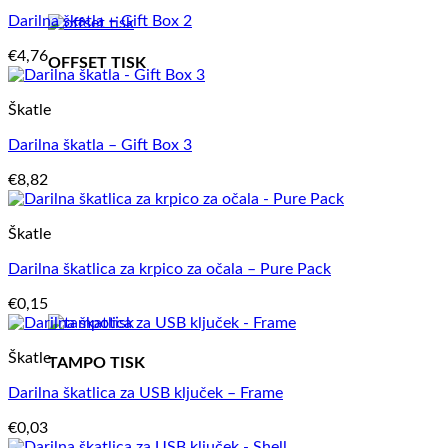
Darilna škatla – Gift Box 2
€
4,76
OFFSET TISK
Škatle
Darilna škatla – Gift Box 3
€
8,82
Škatle
Darilna škatlica za krpico za očala – Pure Pack
€
0,15
Škatle
TAMPO TISK
Darilna škatlica za USB ključek – Frame
€
0,03