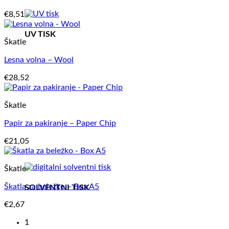
€
8,51
UV TISK
Škatle
Lesna volna – Wool
€
28,52
Škatle
Papir za pakiranje – Paper Chip
€
21,05
Škatle
Škatla za beležko – Box A5
SOLVENTNI TISK
€
2,67
1