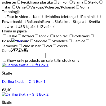
poliester
Reciklirana plastika
Silikon
Slama
Steklo
Tritan
Usnje
Viskoza/Poliester/Poliamid
Volna
Tehnologija
Foto in video
Kabli
Mobilna telefonija
Polnilniki
Powerbanki
Računalništvo
Slušalke
Stojala
Svetila
Ure
USB ključki
Zvočniki
Hrana in pijača
Flaške
Kozarci
Lončki
Odpirači
Podstavki
Posode za hrano
Skodele
Skodelice
Slamice
Termovke
Vino in bar
Vrči
vrečka
VEZENJE
Cenovni razpon
Show only products on sale
In stock only
Škatle
Darilna škatla – Gift Box 1
€
3,40
Škatle