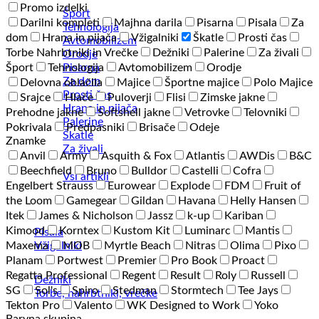
Promo izdelki
Šport
Darilni kompleti
Majhna darila
Pisarna
Pisala
Za
Tehnologija
dom
Hrana in pijača
Vžigalniki
Škatle
Prosti čas
Avtomobilizem
Torbe Nahrbtniki in Vrečke
Dežniki
Palerine
Za živali
Orodje
Pisarna
Šport
Tehnologija
Avtomobilizem
Orodje
Za dom
Delovna oblačila
Majice
Športne majice
Polo Majice
Prosti čas
Srajce
Hlače
Puloverji
Flisi
Zimske jakne
Hrana in pijača
Prehodne jakne
Softshell jakne
Vetrovke
Telovniki
Palerine
Pokrivala
Predpasniki
Brisače
Odeje
Škatle
Znamke
Za živali
Anvil
Army
Asquith & Fox
Atlantis
AWDis
B&C
Beechfield
Bruno
Bulldor
Castelli
Cofra
Vsi artikli
Engelbert Strauss
Eurowear
Explode
FDM
Fruit of
the Loom
Gamegear
Gildan
Havana
Helly Hansen
Itek
James & Nicholson
Jassz
k-up
Kariban
Kimood
Korntex
Kustom Kit
Luminarc
Mantis
Pisala
Vžigalniki
Maxema
MOB
Myrtle Beach
Nitras
Olima
Pixo
Planam
Portwest
Premier
Pro Book
Proact
Regatta Professional
Regent
Result
Roly
Russell
Dežniki
SG
Sol's
Spiro
Stedman
Stormtech
Tee Jays
Torbe, nahrbtniki, vrečke
Tekton Pro
Valento
WK Designed to Work
Yoko