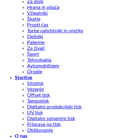
Za dom
Hrana in pijača
Vžigalniki
Škatle
Prosti čas
Torbe nahrbtniki in vrečke
Dežniki
Palerine
Za živali
Šport
Tehnologija
Avtomobilizem
Orodje
Storitve
Sitotisk
Vezenje
Offset tisk
Tampotisk
Digitalni produkcijski tisk
UV tisk
Digitalni solventni tisk
Priprava na tisk
Oblikovanje
O nas