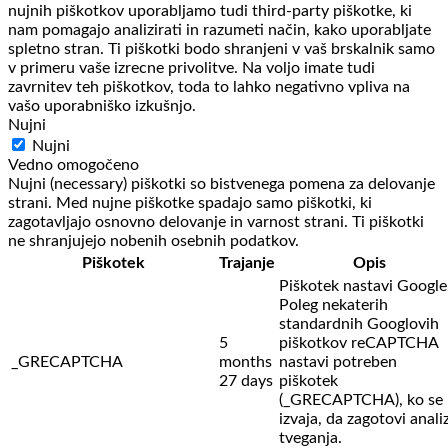
nujnih piškotkov uporabljamo tudi third-party piškotke, ki
nam pomagajo analizirati in razumeti način, kako uporabljate
spletno stran. Ti piškotki bodo shranjeni v vaš brskalnik samo
v primeru vaše izrecne privolitve. Na voljo imate tudi
zavrnitev teh piškotkov, toda to lahko negativno vpliva na
vašo uporabniško izkušnjo.
Nujni
Nujni
Vedno omogočeno
Nujni (necessary) piškotki so bistvenega pomena za delovanje
strani. Med nujne piškotke spadajo samo piškotki, ki
zagotavljajo osnovno delovanje in varnost strani. Ti piškotki
ne shranjujejo nobenih osebnih podatkov.
Piškotek
Trajanje
Opis
Piškotek nastavi Google
Poleg nekaterih
standardnih Googlovih
5
piškotkov reCAPTCHA
_GRECAPTCHA
months
nastavi potreben
27 days
piškotek
(_GRECAPTCHA), ko se
izvaja, da zagotovi anali
tveganja.