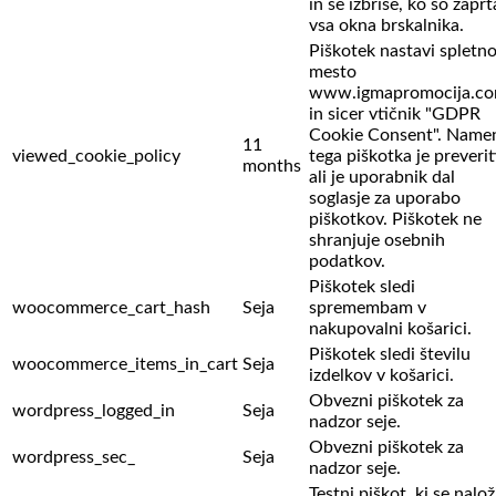
in se izbriše, ko so zaprt
vsa okna brskalnika.
Piškotek nastavi spletn
mesto
www.igmapromocija.c
in sicer vtičnik "GDPR
Cookie Consent". Name
11
viewed_cookie_policy
tega piškotka je preverit
months
ali je uporabnik dal
soglasje za uporabo
piškotkov. Piškotek ne
shranjuje osebnih
podatkov.
Piškotek sledi
woocommerce_cart_hash
Seja
spremembam v
nakupovalni košarici.
Piškotek sledi številu
woocommerce_items_in_cart
Seja
izdelkov v košarici.
Obvezni piškotek za
wordpress_logged_in
Seja
nadzor seje.
Obvezni piškotek za
wordpress_sec_
Seja
nadzor seje.
Testni piškot, ki se nalož