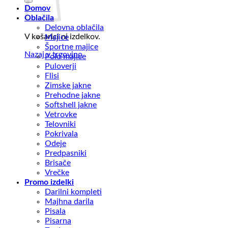
Domov
Oblačila
Delovna oblačila
V košarici ni izdelkov.
Majice
Športne majice
Nazaj v trgovino
Polo majice
Puloverji
Flisi
Zimske jakne
Prehodne jakne
Softshell jakne
Vetrovke
Telovniki
Pokrivala
Odeje
Predpasniki
Brisače
Vrečke
Promo izdelki
Darilni kompleti
Majhna darila
Pisala
Pisarna