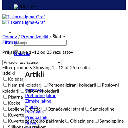
Domov
/
Promo izdelki
/
Škatle
Išči:
Filtriraj
Prikazovanje 1–12 od 25 rezultatov
Oblačila
Filter products
Showing 1 - 12 of 25 results
Izdelki
Artikli
Koledarji
Namizni koledarji
Personalizirani koledarji
Poslovni
Vetrovke
koledarji
Slikovni koledarji
Prehodne jakne
Pisarna
Zimske jakne
Kocke
Hlače
Lepljene
Lističi
Označevalci strani
Samolepilne
Pokrivala
Kuverte
Predpasniki
Kuverte za strojno pakiranje
Oblazinjene
Samolepilne
Brisače
Silikonske s trakom