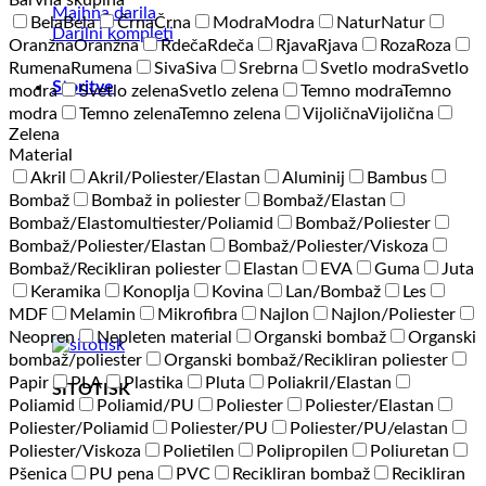
Barvna skupina
Majhna darila
Bela
Bela
Črna
Črna
Modra
Modra
Natur
Natur
Darilni kompleti
Oranžna
Oranžna
Rdeča
Rdeča
Rjava
Rjava
Roza
Roza
Rumena
Rumena
Siva
Siva
Srebrna
Svetlo modra
Svetlo
Storitve
modra
Svetlo zelena
Svetlo zelena
Temno modra
Temno
modra
Temno zelena
Temno zelena
Vijolična
Vijolična
Zelena
Material
Akril
Akril/Poliester/Elastan
Aluminij
Bambus
Bombaž
Bombaž in poliester
Bombaž/Elastan
Bombaž/Elastomultiester/Poliamid
Bombaž/Poliester
Bombaž/Poliester/Elastan
Bombaž/Poliester/Viskoza
Bombaž/Recikliran poliester
Elastan
EVA
Guma
Juta
Keramika
Konoplja
Kovina
Lan/Bombaž
Les
MDF
Melamin
Mikrofibra
Najlon
Najlon/Poliester
Neopren
Nepleten material
Organski bombaž
Organski
bombaž/poliester
Organski bombaž/Recikliran poliester
Papir
PLA
Plastika
Pluta
Poliakril/Elastan
SITOTISK
Poliamid
Poliamid/PU
Poliester
Poliester/Elastan
Poliester/Poliamid
Poliester/PU
Poliester/PU/elastan
Poliester/Viskoza
Polietilen
Polipropilen
Poliuretan
Pšenica
PU pena
PVC
Recikliran bombaž
Recikliran