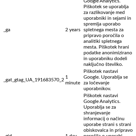
Google Analytics.
Piškotek se uporablja
za razlikovanje med
uporabniki in sejami in
spremlja uporabo
_ga
2 years
spletnega mesta za
pripravo poročila o
analitiki spletnega
mesta. Piškotek hrani
podatke anonimizirano
in uporabniku dodeli
naključno številko.
Piškotek nastavi
1
Google. Uporablja se
_gat_gtag_UA_191683570_2
minute
za ločevanje
uporabnikov.
Piškotek nastavi
Google Analytics.
Uporablja se za
shranjevanje
informacij o načinu
uporabe strani s strani
obiskovalca in pripravo