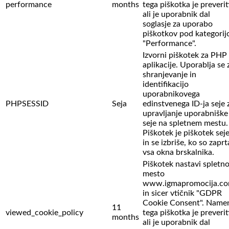
performance
months
tega piškotka je preverit
ali je uporabnik dal
soglasje za uporabo
piškotkov pod kategorij
"Performance".
Izvorni piškotek za PHP
aplikacije. Uporablja se 
shranjevanje in
identifikacijo
uporabnikovega
PHPSESSID
Seja
edinstvenega ID-ja seje 
upravljanje uporabniške
seje na spletnem mestu.
Piškotek je piškotek sej
in se izbriše, ko so zaprt
vsa okna brskalnika.
Piškotek nastavi spletn
mesto
www.igmapromocija.c
in sicer vtičnik "GDPR
Cookie Consent". Name
11
viewed_cookie_policy
tega piškotka je preverit
months
ali je uporabnik dal