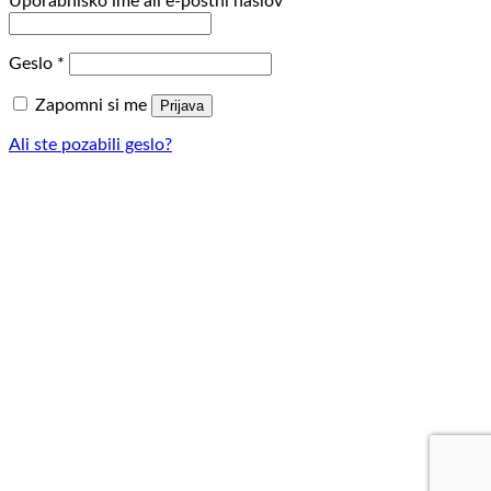
Zahtevano
Uporabniško ime ali e-poštni naslov
*
Zahtevano
Geslo
*
Zapomni si me
Prijava
Ali ste pozabili geslo?