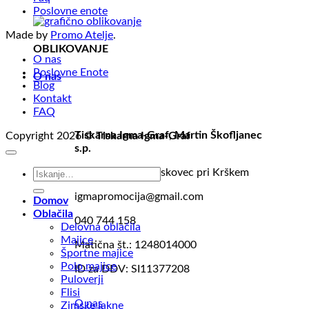
Poslovne enote
Made by
Promo Atelje
.
OBLIKOVANJE
O nas
Poslovne Enote
O nas
Blog
Kontakt
FAQ
Tiskarna Igma-Graf, Martin Škofljanec
Copyright 2026 ©
Tiskarna Igma-Graf
s.p.
Išči:
Brege 60, 8273 Leskovec pri Krškem
igmapromocija@gmail.com
Domov
Oblačila
040 744 158
Delovna oblačila
Majice
Matična št.: 1248014000
Športne majice
Polo majice
ID za DDV: SI11377208
Puloverji
Flisi
O nas
Zimske jakne