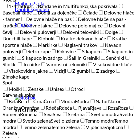
Modeli
Majhna darila
1/4 zadrga
Bandane in Multifunkcijska pokrivala
Darilni kompleti
Baseball kape
Bodiji za dojenčke
Čelade
Delovne hlače
- farmer
Delovne hlače na pas
Delovne hlače na pas -
Storitve
kratke
Delovne jakne
Delovne polo majice
Delovni
čevlji
Delovni puloverji
Delovni telovniki
Dolge
Duckbill kape
Klobuki
Kratke delovne hlače
Kratke
športne hlače
Markirke
Naglavni trakovi
Navadni
puloverji
Retro kape
Rokavice
S kapuco
S kapuco in
gumbi
S kapuco in zadrgo
Šali in Grelniki
Senčniki
Slinčki
Trenirke
Varnostni telovniki
Visokovidne hlače
Visokovidne jakne
Vizirji
Z gumbi
Z zadrgo
Zimske kape
Spol
Moški
Ženske
Unisex
Otroci
Barvna skupina
Bela
Bela
Črna
Črna
Modra
Modra
Natur
Natur
Oranžna
Oranžna
Rdeča
Rdeča
Rjava
Rjava
Roza
Roza
SITOTISK
Rumena
Rumena
Siva
Siva
Srebrna
Svetlo modra
Svetlo
modra
Svetlo zelena
Svetlo zelena
Temno modra
Temno
modra
Temno zelena
Temno zelena
Vijolična
Vijolična
Zelena