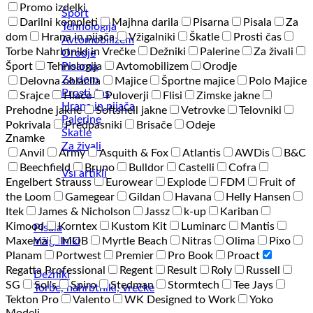
Promo izdelki
Šport
Darilni kompleti
Majhna darila
Pisarna
Pisala
Za
Tehnologija
dom
Hrana in pijača
Vžigalniki
Škatle
Prosti čas
Avtomobilizem
Torbe Nahrbtniki in Vrečke
Dežniki
Palerine
Za živali
Orodje
Pisarna
Šport
Tehnologija
Avtomobilizem
Orodje
Za dom
Delovna oblačila
Majice
Športne majice
Polo Majice
Prosti čas
Srajce
Hlače
Puloverji
Flisi
Zimske jakne
Hrana in pijača
Prehodne jakne
Softshell jakne
Vetrovke
Telovniki
Palerine
Pokrivala
Predpasniki
Brisače
Odeje
Škatle
Znamke
Za živali
Anvil
Army
Asquith & Fox
Atlantis
AWDis
B&C
Beechfield
Bruno
Bulldor
Castelli
Cofra
Vsi artikli
Engelbert Strauss
Eurowear
Explode
FDM
Fruit of
the Loom
Gamegear
Gildan
Havana
Helly Hansen
Itek
James & Nicholson
Jassz
k-up
Kariban
Kimood
Korntex
Kustom Kit
Luminarc
Mantis
Pisala
Vžigalniki
Maxema
MOB
Myrtle Beach
Nitras
Olima
Pixo
Planam
Portwest
Premier
Pro Book
Proact
Regatta Professional
Regent
Result
Roly
Russell
Dežniki
SG
Sol's
Spiro
Stedman
Stormtech
Tee Jays
Torbe, nahrbtniki, vrečke
Tekton Pro
Valento
WK Designed to Work
Yoko