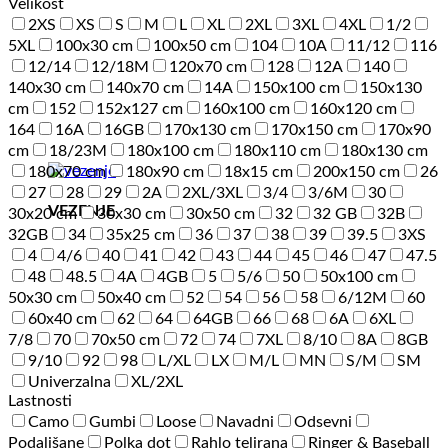
Velikost
2XS
XS
S
M
L
XL
2XL
3XL
4XL
1/2
5XL
100x30 cm
100x50 cm
104
10A
11/12
116
12/14
12/18M
120x70 cm
128
12A
140
140x30 cm
140x70 cm
14A
150x100 cm
150x130
cm
152
152x127 cm
160x100 cm
160x120 cm
164
16A
16GB
170x130 cm
170x150 cm
170x90
cm
18/23M
180x100 cm
180x110 cm
180x130 cm
180x70 cm
180x90 cm
18x15 cm
200x150 cm
26
27
28
29
2A
2XL/3XL
3/4
3/6M
30
VEZENJE
30x20 cm
30x30 cm
30x50 cm
32
32 GB
32B
32GB
34
35x25 cm
36
37
38
39
39.5
3XS
4
4/6
40
41
42
43
44
45
46
47
47.5
48
48.5
4A
4GB
5
5/6
50
50x100 cm
50x30 cm
50x40 cm
52
54
56
58
6/12M
60
60x40 cm
62
64
64GB
66
68
6A
6XL
7/8
70
70x50 cm
72
74
7XL
8/10
8A
8GB
9/10
92
98
L/XL
LX
M/L
MN
S/M
SM
Univerzalna
XL/2XL
Lastnosti
Camo
Gumbi
Loose
Navadni
Odsevni
Podaljšane
Polka dot
Rahlo telirana
Ringer & Baseball