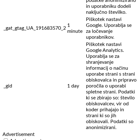
podatke anonimizirano
in uporabniku dodeli
naključno številko.
Piškotek nastavi
1
Google. Uporablja se
_gat_gtag_UA_191683570_2
minute
za ločevanje
uporabnikov.
Piškotek nastavi
Google Analytics.
Uporablja se za
shranjevanje
informacij o načinu
uporabe strani s strani
obiskovalca in pripravo
_gid
1 day
poročila o uporabi
spletne strani. Podatki
ki se zbirajo so: število
obiskovalcev,
vir od
koder prihajajo in
strani ki so jih
obiskovali. Podatki so
anonimizirani.
Advertisement