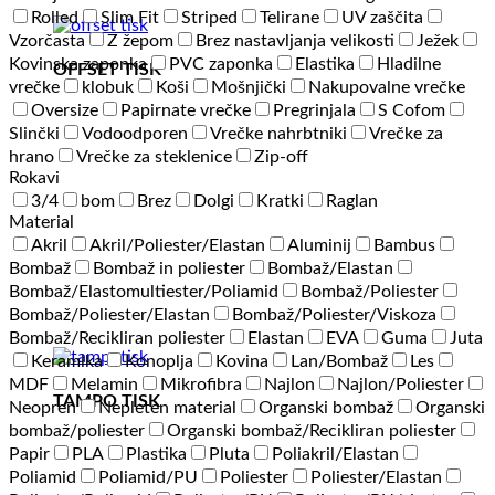
Rolled
Slim Fit
Striped
Telirane
UV zaščita
Vzorčasta
Z žepom
Brez nastavljanja velikosti
Ježek
Kovinska zaponka
PVC zaponka
Elastika
Hladilne
OFFSET TISK
vrečke
klobuk
Koši
Mošnjički
Nakupovalne vrečke
Oversize
Papirnate vrečke
Pregrinjala
S Cofom
Slinčki
Vodoodporen
Vrečke nahrbtniki
Vrečke za
hrano
Vrečke za steklenice
Zip-off
Rokavi
3/4
bom
Brez
Dolgi
Kratki
Raglan
Material
Akril
Akril/Poliester/Elastan
Aluminij
Bambus
Bombaž
Bombaž in poliester
Bombaž/Elastan
Bombaž/Elastomultiester/Poliamid
Bombaž/Poliester
Bombaž/Poliester/Elastan
Bombaž/Poliester/Viskoza
Bombaž/Recikliran poliester
Elastan
EVA
Guma
Juta
Keramika
Konoplja
Kovina
Lan/Bombaž
Les
MDF
Melamin
Mikrofibra
Najlon
Najlon/Poliester
TAMPO TISK
Neopren
Nepleten material
Organski bombaž
Organski
bombaž/poliester
Organski bombaž/Recikliran poliester
Papir
PLA
Plastika
Pluta
Poliakril/Elastan
Poliamid
Poliamid/PU
Poliester
Poliester/Elastan