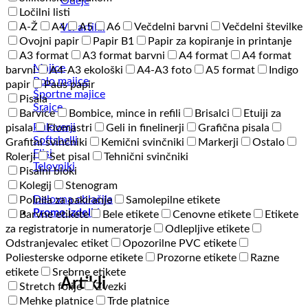
Odeje
Ločilni listi
A-Ž
A4
A5
A6
Večdelni barvni
Večdelni številke
Vsi artikli
Ovojni papir
Papir B1
Papir za kopiranje in printanje
A3 format
A3 format barvni
A4 format
A4 format
Majice
barvni
A4-A3 ekološki
A4-A3 foto
A5 format
Indigo
Polo majice
papir
Paus papir
Športne majice
Pisala
Srajce
Barvice
Bombice, mince in refili
Brisalci
Etuiji za
Puloverji
pisala
Flomastri
Geli in finelinerji
Grafična pisala
Softshelli
Grafitni svinčniki
Kemični svinčniki
Markerji
Ostalo
Flisi
Rolerji
Set pisal
Tehnični svinčniki
Telovniki
Pisalni bloki
Kolegij
Stenogram
Delovna oblačila
Polnila za pakiranje
Samolepilne etikete
Promo izdelki
Barvne etikete
Bele etikete
Cenovne etikete
Etikete
za registratorje in numeratorje
Odlepljive etikete
Odstranjevalec etiket
Opozorilne PVC etikete
Poliesterske odporne etikete
Prozorne etikete
Razne
etikete
Srebrne etikete
Artikli
Stretch folije
Zvezki
Mehke platnice
Trde platnice