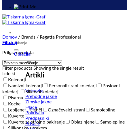
Domov
/
Brands
/
Regatta Professional
Išči:
Filtriraj
Prikaz rezultata
Oblačila
Filter products
Showing the single result
Izdelki
Artikli
Koledarji
Namizni koledarji
Personalizirani koledarji
Poslovni
Vetrovke
koledarji
Slikovni koledarji
Prehodne jakne
Pisarna
Zimske jakne
Kocke
Hlače
Lepljene
Lističi
Označevalci strani
Samolepilne
Pokrivala
Kuverte
Predpasniki
Kuverte za strojno pakiranje
Oblazinjene
Samolepilne
Brisače
Silikonske s trakom