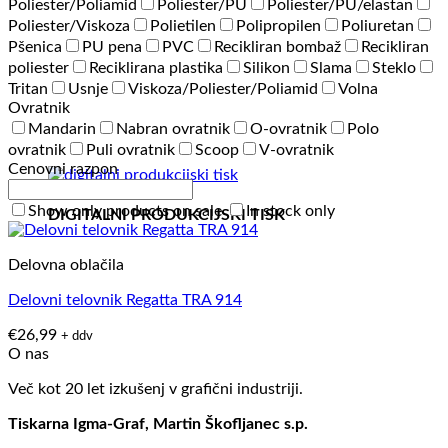
Poliester/Poliamid
Poliester/PU
Poliester/PU/elastan
Poliester/Viskoza
Polietilen
Polipropilen
Poliuretan
Pšenica
PU pena
PVC
Recikliran bombaž
Recikliran
poliester
Reciklirana plastika
Silikon
Slama
Steklo
Tritan
Usnje
Viskoza/Poliester/Poliamid
Volna
Ovratnik
Mandarin
Nabran ovratnik
O-ovratnik
Polo
ovratnik
Puli ovratnik
Scoop
V-ovratnik
Cenovni razpon
Show only products on sale
In stock only
DIGITALNI PRODUKCIJSKI TISK
Delovna oblačila
Delovni telovnik Regatta TRA 914
€
26,99
+ ddv
O nas
Več kot 20 let izkušenj v grafični industriji.
Tiskarna Igma-Graf, Martin Škofljanec s.p.