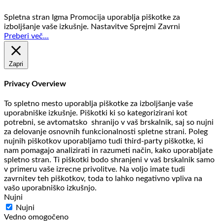
Spletna stran Igma Promocija uporablja piškotke za
izboljšanje vaše izkušnje.
Nastavitve
Sprejmi
Zavrni
Preberi več...
Zapri
Privacy Overview
To spletno mesto uporablja piškotke za izboljšanje vaše
uporabniške izkušnje. Piškotki ki so kategorizirani kot
potrebni, se avtomatsko shranijo v vaš brskalnik, saj so nujni
za delovanje osnovnih funkcionalnosti spletne strani. Poleg
nujnih piškotkov uporabljamo tudi third-party piškotke, ki
nam pomagajo analizirati in razumeti način, kako uporabljate
spletno stran. Ti piškotki bodo shranjeni v vaš brskalnik samo
v primeru vaše izrecne privolitve. Na voljo imate tudi
zavrnitev teh piškotkov, toda to lahko negativno vpliva na
vašo uporabniško izkušnjo.
Nujni
Nujni
Vedno omogočeno