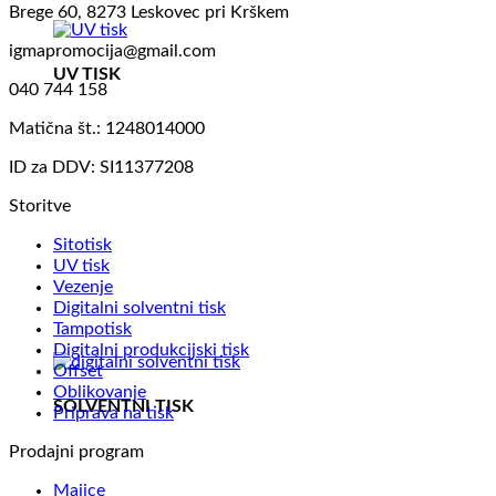
Brege 60, 8273 Leskovec pri Krškem
igmapromocija@gmail.com
UV TISK
040 744 158
Matična št.: 1248014000
ID za DDV: SI11377208
Storitve
Sitotisk
UV tisk
Vezenje
Digitalni solventni tisk
Tampotisk
Digitalni produkcijski tisk
Offset
Oblikovanje
SOLVENTNI TISK
Priprava na tisk
Prodajni program
Majice