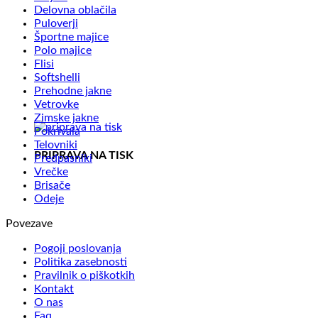
Delovna oblačila
Puloverji
Športne majice
Polo majice
Flisi
Softshelli
Prehodne jakne
Vetrovke
Zimske jakne
Pokrivala
Telovniki
PRIPRAVA NA TISK
Predpasniki
Vrečke
Brisače
Odeje
Povezave
Pogoji poslovanja
Politika zasebnosti
Pravilnik o piškotkih
Kontakt
O nas
Faq