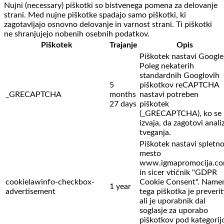
Nujni (necessary) piškotki so bistvenega pomena za delovanje
strani. Med nujne piškotke spadajo samo piškotki, ki
zagotavljajo osnovno delovanje in varnost strani. Ti piškotki
ne shranjujejo nobenih osebnih podatkov.
Piškotek
Trajanje
Opis
Piškotek nastavi Google
Poleg nekaterih
standardnih Googlovih
5
piškotkov reCAPTCHA
_GRECAPTCHA
months
nastavi potreben
27 days
piškotek
(_GRECAPTCHA), ko se
izvaja, da zagotovi anali
tveganja.
Piškotek nastavi spletn
mesto
www.igmapromocija.c
in sicer vtičnik "GDPR
cookielawinfo-checkbox-
Cookie Consent". Name
1 year
advertisement
tega piškotka je preverit
ali je uporabnik dal
soglasje za uporabo
piškotkov pod kategorij