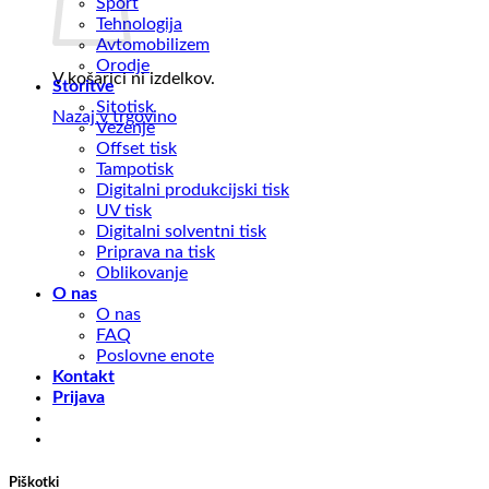
Šport
Tehnologija
Avtomobilizem
Orodje
V košarici ni izdelkov.
Storitve
Sitotisk
Nazaj v trgovino
Vezenje
Offset tisk
Tampotisk
Digitalni produkcijski tisk
UV tisk
Digitalni solventni tisk
Priprava na tisk
Oblikovanje
O nas
O nas
FAQ
Poslovne enote
Kontakt
Prijava
Piškotki