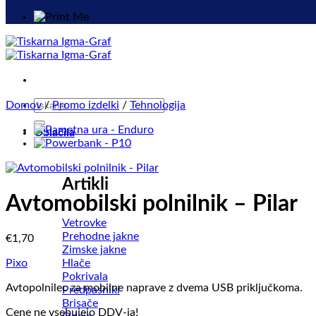
Išči:
Domov
/
Promo izdelki
/
Tehnologija
Oblačila
Artikli
Avtomobilski polnilnik – Pilar
Vetrovke
Prehodne jakne
€
1,70
Zimske jakne
Hlače
Pixo
Pokrivala
Avtopolnilec za mobilne naprave z dvema USB priključkoma.
Predpasniki
Brisače
Cene ne vsebujejo DDV-ja!