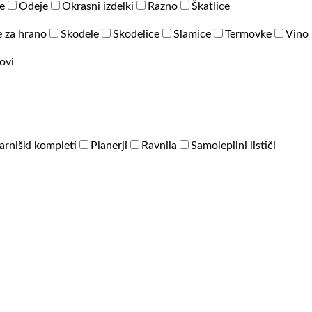
e
Odeje
Okrasni izdelki
Razno
Škatlice
 za hrano
Skodele
Skodelice
Slamice
Termovke
Vino 
ovi
arniški kompleti
Planerji
Ravnila
Samolepilni lističi