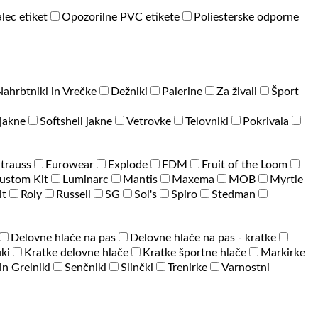
lec etiket
Opozorilne PVC etikete
Poliesterske odporne
Nahrbtniki in Vrečke
Dežniki
Palerine
Za živali
Šport
jakne
Softshell jakne
Vetrovke
Telovniki
Pokrivala
Strauss
Eurowear
Explode
FDM
Fruit of the Loom
ustom Kit
Luminarc
Mantis
Maxema
MOB
Myrtle
lt
Roly
Russell
SG
Sol's
Spiro
Stedman
Delovne hlače na pas
Delovne hlače na pas - kratke
ki
Kratke delovne hlače
Kratke športne hlače
Markirke
 in Grelniki
Senčniki
Slinčki
Trenirke
Varnostni