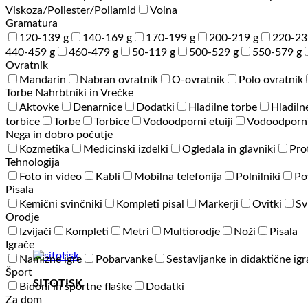
Viskoza/Poliester/Poliamid
Volna
Gramatura
120-139 g
140-169 g
170-199 g
200-219 g
220-23
440-459 g
460-479 g
50-119 g
500-529 g
550-579 g
Ovratnik
Mandarin
Nabran ovratnik
O-ovratnik
Polo ovratnik
Torbe Nahrbtniki in Vrečke
Aktovke
Denarnice
Dodatki
Hladilne torbe
Hladiln
torbice
Torbe
Torbice
Vodoodporni etuiji
Vodoodporni
Nega in dobro počutje
Kozmetika
Medicinski izdelki
Ogledala in glavniki
Pro
Tehnologija
Foto in video
Kabli
Mobilna telefonija
Polnilniki
Po
Pisala
Kemični svinčniki
Kompleti pisal
Markerji
Ovitki
Sv
Orodje
Izvijači
Kompleti
Metri
Multiorodje
Noži
Pisala
Igrače
Namizne igre
Pobarvanke
Sestavljanke in didaktične ig
Šport
SITOTISK
Bidoni in športne flaške
Dodatki
Za dom