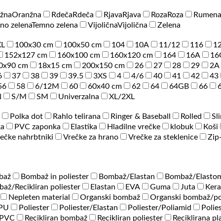
žna
Oranžna
Rdeča
Rdeča
Rjava
Rjava
Roza
Roza
Rumen
no zelena
Temno zelena
Vijolična
Vijolična
Zelena
XL
100x30 cm
100x50 cm
104
10A
11/12
116
1
152x127 cm
160x100 cm
160x120 cm
164
16A
16
0x90 cm
18x15 cm
200x150 cm
26
27
28
29
2A
6
37
38
39
39.5
3XS
4
4/6
40
41
42
43
56
58
6/12M
60
60x40 cm
62
64
64GB
66
N
S/M
SM
Univerzalna
XL/2XL
Polka dot
Rahlo telirana
Ringer & Baseball
Rolled
Sl
ka
PVC zaponka
Elastika
Hladilne vrečke
klobuk
Koši
ečke nahrbtniki
Vrečke za hrano
Vrečke za steklenice
Zip
baž
Bombaž in poliester
Bombaž/Elastan
Bombaž/Elastom
až/Recikliran poliester
Elastan
EVA
Guma
Juta
Ker
Nepleten material
Organski bombaž
Organski bombaž/po
/PU
Poliester
Poliester/Elastan
Poliester/Poliamid
Polie
PVC
Recikliran bombaž
Recikliran poliester
Reciklirana pl