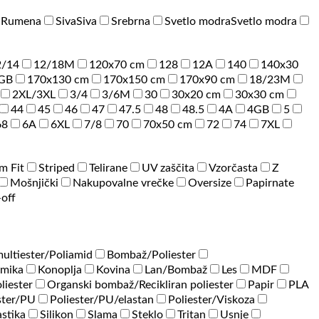
a
Rumena
Siva
Siva
Srebrna
Svetlo modra
Svetlo modra
2/14
12/18M
120x70 cm
128
12A
140
140x30
GB
170x130 cm
170x150 cm
170x90 cm
18/23M
2XL/3XL
3/4
3/6M
30
30x20 cm
30x30 cm
44
45
46
47
47.5
48
48.5
4A
4GB
5
68
6A
6XL
7/8
70
70x50 cm
72
74
7XL
im Fit
Striped
Telirane
UV zaščita
Vzorčasta
Z
Mošnjički
Nakupovalne vrečke
Oversize
Papirnate
-off
ultiester/Poliamid
Bombaž/Poliester
amika
Konoplja
Kovina
Lan/Bombaž
Les
MDF
liester
Organski bombaž/Recikliran poliester
Papir
PLA
ster/PU
Poliester/PU/elastan
Poliester/Viskoza
astika
Silikon
Slama
Steklo
Tritan
Usnje