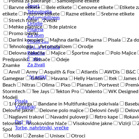
Polnila za pakiranje
Samolepilne etikete
Šport
Barvne etikete
Bele etikete
Cenovne etikete
Etikete z
Tehnologija
etikete
Prozorne etikete
Razne etikete
Srebrne etikete
Avtomobilizem
Stretch folije
Zvezki
Orodje
Mehke platnice
Trde platnice
Pisarna
Promo izdelki
Za dom
Darilni kompleti
Majhna darila
Pisarna
Pisala
Za d
Prosti čas
Tehnologija
Avtomobilizem
Orodje
Hrana in pijača
Palerine
Delovna oblačila
Majice
Športne majice
Polo Majice
Škatle
Predpasniki
Brisače
Odeje
Za živali
Znamke
Anvil
Army
Asquith & Fox
Atlantis
AWDis
B&C
Vsi artikli
Gamegear
Gildan
Havana
Helly Hansen
Itek
James 
Beach
Nitras
Olima
Pixo
Planam
Portwest
Premi
Stormtech
Tee Jays
Tekton Pro
Valento
WK Designed
Modeli
Pisala
1/4 zadrga
Bandane in Multifunkcijska pokrivala
Baseba
Vžigalniki
Delovne jakne
Delovne polo majice
Delovni čevlji
Delovn
Naglavni trakovi
Navadni puloverji
Retro kape
Rokavi
Dežniki
telovniki
Visokovidne hlače
Visokovidne jakne
Vizirji
Torbe, nahrbtniki, vrečke
Spol
Moški
Ženske
Unisex
Otroci