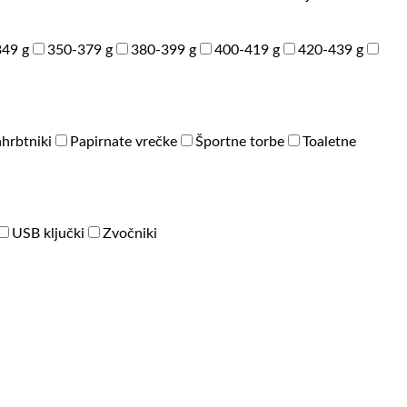
49 g
350-379 g
380-399 g
400-419 g
420-439 g
hrbtniki
Papirnate vrečke
Športne torbe
Toaletne
USB ključki
Zvočniki