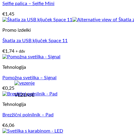
Selfie palica – Selfie Mini
€
1,45
Promo izdelki
Škatla za USB ključek Space 11
€
1,74
+ ddv
Tehnologija
Pomožna svetilka – Signal
€
0,25
VEZENJE
Tehnologija
Brezžični polnilnik – Pad
€
6,06