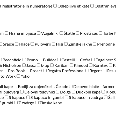
a registratorje in numeratorje
Odlepljive etikete
Odstranjeva
om
Hrana in pijača
Vžigalniki
Škatle
Prosti čas
Torbe 
Srajce
Hlače
Puloverji
Flisi
Zimske jakne
Prehodne 
Beechfield
Bruno
Bulldor
Castelli
Cofra
Engelbert 
& Nicholson
Jassz
k-up
Kariban
Kimood
Korntex
K
er
Pro Book
Proact
Regatta Professional
Regent
Resu
 to Work
Yoko
ll kape
Bodiji za dojenčke
Čelade
Delovne hlače - farmer
i puloverji
Delovni telovniki
Dolge
Duckbill kape
Klobu
ce
S kapuco
S kapuco in gumbi
S kapuco in zadrgo
Šali
Z gumbi
Z zadrgo
Zimske kape