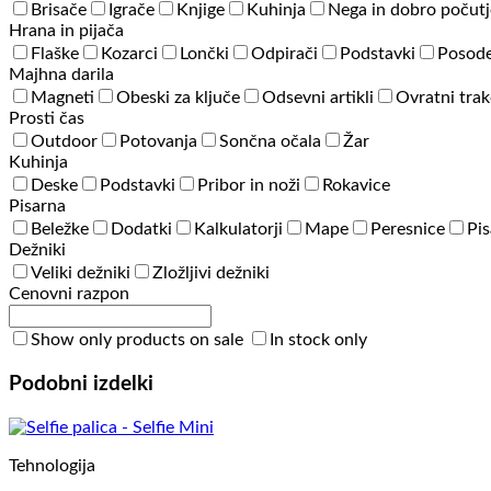
Brisače
Igrače
Knjige
Kuhinja
Nega in dobro počutj
Hrana in pijača
Flaške
Kozarci
Lončki
Odpirači
Podstavki
Posode
Majhna darila
Magneti
Obeski za ključe
Odsevni artikli
Ovratni trak
Prosti čas
Outdoor
Potovanja
Sončna očala
Žar
Kuhinja
Deske
Podstavki
Pribor in noži
Rokavice
Pisarna
Beležke
Dodatki
Kalkulatorji
Mape
Peresnice
Pis
Dežniki
Veliki dežniki
Zložljivi dežniki
Cenovni razpon
Show only products on sale
In stock only
Podobni izdelki
Tehnologija