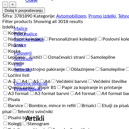
Odeje
Avtomobilski
polnilnik
Dodaj k povpraševanju
Vsi artikli
-
Šifra:
3781890
Kategorije:
Avtomobilizem
,
Promo izdelki
,
Tehno
Pilar
Filter products
Showing all 3018 results
količina
Izdelki
Majice
Koledarji
Polo majice
Namizni koledarji
Personalizirani koledarji
Poslovni kole
Športne majice
Srajce
Pisarna
Kocke
Puloverji
Lepljene
Lističi
Označevalci strani
Samolepilne
Softshelli
Kuverte
Flisi
Kuverte za strojno pakiranje
Oblazinjene
Samolepilne
Telovniki
Ločilni listi
A-Ž
A4
A5
A6
Večdelni barvni
Večdelni številke
Delovna oblačila
Ovojni papir
Papir B1
Papir za kopiranje in printanje
Promo izdelki
A3 format
A3 format barvni
A4 format
A4 format ba
Pisala
Barvice
Bombice, mince in refili
Brisalci
Etuiji za pisal
pisal
Tehnični svinčniki
Artikli
Pisalni bloki
Kolegij
Stenogram