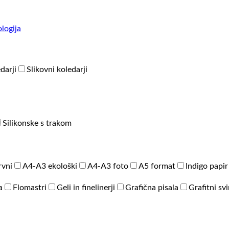
logija
darji
Slikovni koledarji
Silikonske s trakom
rvni
A4-A3 ekološki
A4-A3 foto
A5 format
Indigo papir
a
Flomastri
Geli in finelinerji
Grafična pisala
Grafitni sv