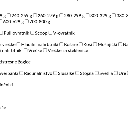
9 g
240-259 g
260-279 g
280-299 g
300-329 g
330-3
600-629 g
700-800 g
Puli ovratnik
Scoop
V-ovratnik
e vrečke
Hladilni nahrbtniki
Košare
Koši
Mošnjički
Na
 nahrbtniki
Vrečke
Vrečke za steklenice
tistresne žogice
werbanki
Računalništvo
Slušalke
Stojala
Svetila
Ure
inčniki
rače