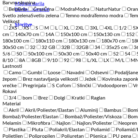
Barvna skupina
Majhna darila
Bela
Bela
Črna
Črna
Modra
Modra
Natur
Natur
Oran
Darilni kompleti
Svetlo zelena
Svetlo zelena
Temno modra
Temno modra
Tem
Velikost
Storitve
2XS
XS
S
M
L
XL
2XL
3XL
4XL
1/2
5
cm
140x70 cm
14A
150x100 cm
150x130 cm
152
180x100 cm
180x110 cm
180x130 cm
180x70 cm
18
30x50 cm
32
32 GB
32B
32GB
34
35x25 cm
3
5/6
50
50x100 cm
50x30 cm
50x40 cm
52
54
8/10
8A
8GB
9/10
92
98
L/XL
LX
M/L
M
Lastnosti
Camo
Gumbi
Loose
Navadni
Odsevni
Podaljšane
žepom
Brez nastavljanja velikosti
Ježek
Kovinska zapon
vrečke
Pregrinjala
S Cofom
Slinčki
Vodoodporen
Vr
Rokavi
3/4
bom
Brez
Dolgi
Kratki
Raglan
Material
Akril
Akril/Poliester/Elastan
Aluminij
Bambus
Bom
Bombaž/Poliester/Elastan
Bombaž/Poliester/Viskoza
Bomb
Melamin
Mikrofibra
Najlon
Najlon/Poliester
Neopren
Plastika
Pluta
Poliakril/Elastan
Poliamid
Poliamid
Polietilen
Polipropilen
Poliuretan
Pšenica
PU pena