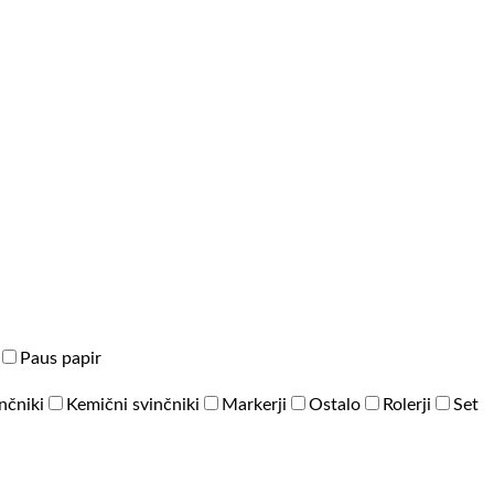
Paus papir
inčniki
Kemični svinčniki
Markerji
Ostalo
Rolerji
Set