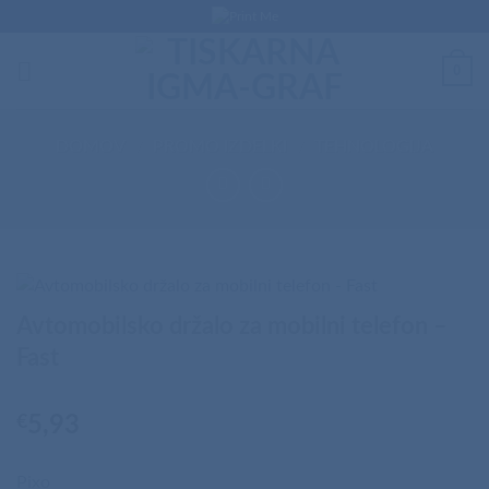
Skip
to
content
0
DOMOV
/
PROMO IZDELKI
/
TEHNOLOGIJA
Avtomobilsko držalo za mobilni telefon –
Fast
€
5,93
Pixo