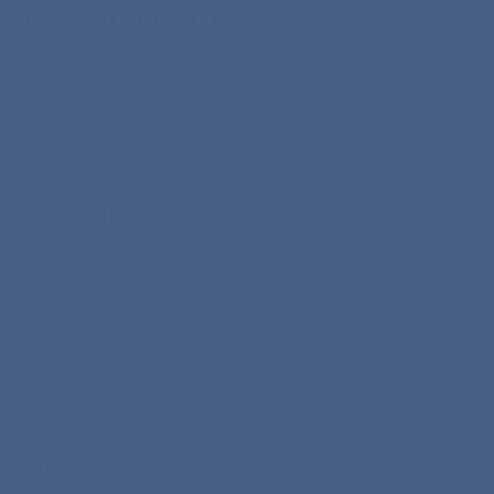
PRODAJNI PROGRAM
Majice
Delovna oblačila
Puloverji
Športne majice
Polo majice
Flisi
Softshelli
Prehodne jakne
Vetrovke
Zimske jakne