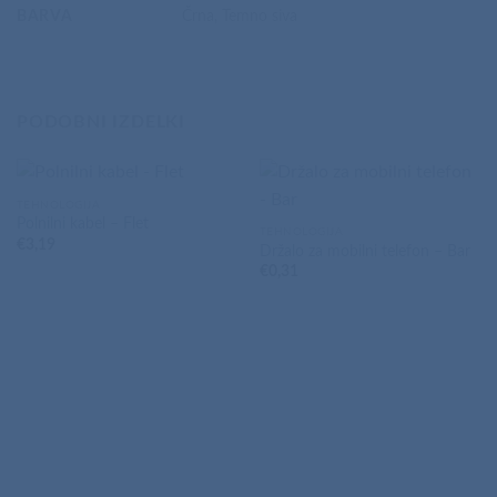
BARVA
Črna, Temno siva
PODOBNI IZDELKI
TEHNOLOGIJA
Polnilni kabel – Flet
TEHNOLOGIJA
€
3,19
Držalo za mobilni telefon – Bar
€
0,31