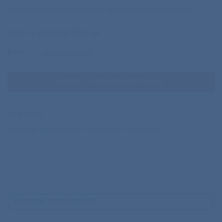
Gravitacijsko, avtomobilsko držalo za mobilni telefon.
Cene ne vsebujejo DDV-ja!
POČISTI
Barva
DODAJ K POVPRAŠEVANJU
Šifra:
37612
Kategorije:
Avtomobilizem
,
Promo izdelki
,
Tehnologija
DODATNE PODROBNOSTI