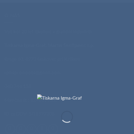
O NAS
Več kot 20 let izkušenj v grafični industriji.
Tiskarna Igma-Graf, Martin Škofljanec s.p.
Brege 60, 8273 Leskovec pri Krškem
igmapromocija@gmail.com
040 744 158
Matična št.: 1248014000
ID za DDV: SI11377208