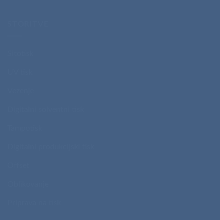
STORITVE
Sitotisk
UV tisk
Vezenje
Digitalni solventni tisk
Tampotisk
Digitalni produkcijski tisk
Offset
Oblikovanje
Priprava na tisk