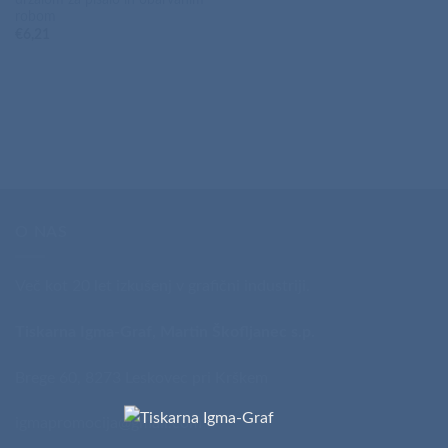
držalom za pisalo in obarvanim
robom
€
6,21
O NAS
Več kot 20 let izkušenj v grafični industriji.
Tiskarna Igma-Graf, Martin Škofljanec s.p.
Brege 60, 8273 Leskovec pri Krškem
igmapromocija@gmail.com