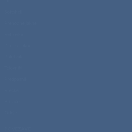
Flisi
Softshelli
Prehodne jakne
Vetrovke
Zimske jakne
Pokrivala
Telovniki
Predpasniki
Vrečke
Brisače
Odeje
POVEZAVE