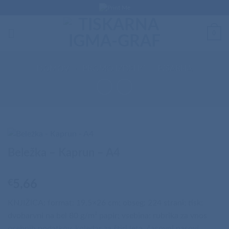
Skip
to
content
0
DOMOV
/
PROMO IZDELKI
/
PISARNA
Beležka – Kaprun – A4
€
5,66
KNJIŽICA: format: 19,5×26 cm; obseg: 224 strani; tisk:
dvobarvni na bel 80 g/m² papir; vsebina: rubrika za vnos
osebnih podatkov, koledar za štiri leta, časovni pasovi,