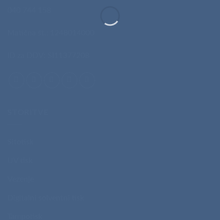
040 744 158
Matična št.: 1248014000
ID za DDV: SI11377208
STORITVE
Sitotisk
UV tisk
Vezenje
Digitalni solventni tisk
Tampotisk