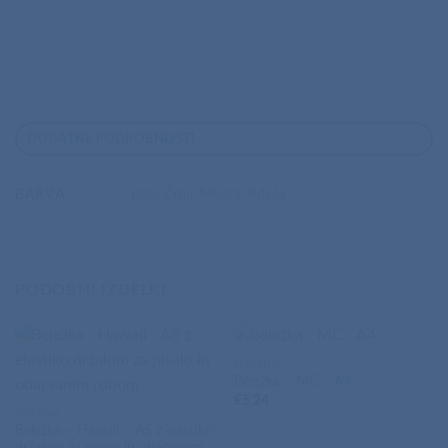
DODATNE PODROBNOSTI
BARVA
Bela, Črna, Modra, Rdeča
PODOBNI IZDELKI
PISARNA
Beležka – MC – A4
€
5,24
PISARNA
Beležka – Hawaii – A5 z elastiko