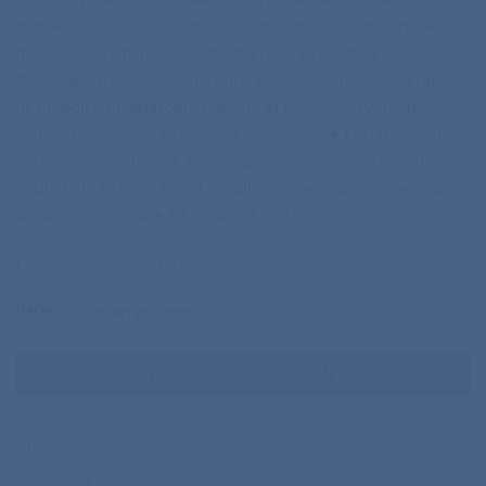
merske enote, razdalje med evropskimi mesti, trajanje letov
med svetovnimi mesti, seznam krajev in poštnih številk v
Republiki Hrvaški, mednarodne območne številke, okrajšave
in simboli v mednarodni trgovini in prometu, svetovne
valute. Preostanek razporeda so opombe • OVITEK: ovitek
je izdelan iz materiala, ki je priporočljiv za folio tisk, sitotisk
in digitalni tisk; zaobljeni vogali; siva radirka; siva radirka-
držalo za svinčnik • PAKIRANJE: 20 kom.
Cene ne vsebujejo DDV-ja!
POČISTI
Barva
DODAJ K POVPRAŠEVANJU
Šifra:
993038
Kategorija:
Pisarna