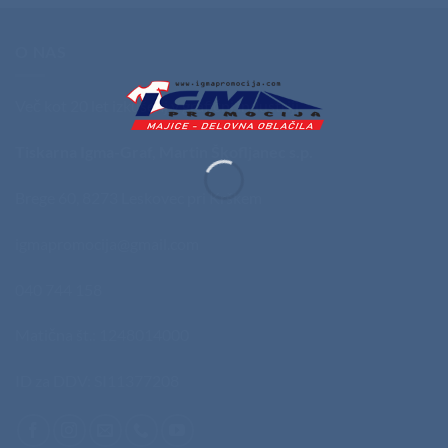
O NAS
Več kot 20 let izkušenj v grafični industriji.
Tiskarna Igma-Graf, Martin Škofljanec s.p.
Brege 60, 8273 Leskovec pri Krškem
igmapromocija@gmail.com
040 744 158
Matična št.: 1248014000
ID za DDV: SI11377208