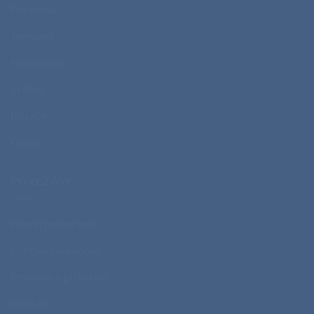
Pokrivala
Telovniki
Predpasniki
Vrečke
Brisače
Odeje
POVEZAVE
Pogoji poslovanja
Politika zasebnosti
Pravilnik o piškotkih
Kontakt