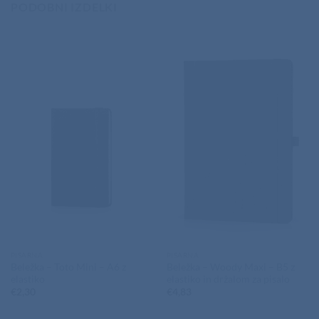
PODOBNI IZDELKI
PISARNA
PISARNA
Beležka – Toto Mini – A6 z
Beležka – Woody Maxi – B5 z
elastiko
elastiko in držalom za pisalo
€
2,30
€
4,83