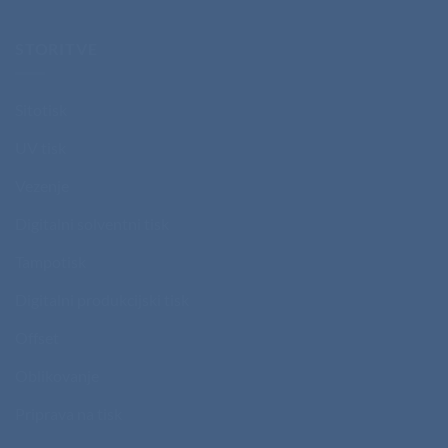
STORITVE
Sitotisk
UV tisk
Vezenje
Digitalni solventni tisk
Tampotisk
Digitalni produkcijski tisk
Offset
Oblikovanje
Priprava na tisk