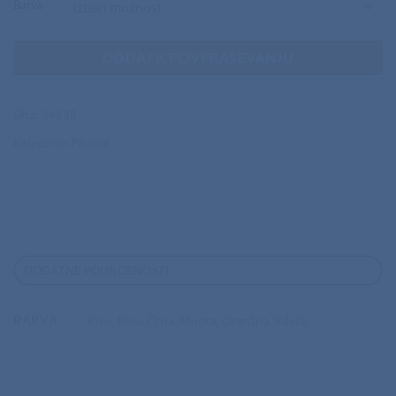
Barva
DODAJ K POVPRAŠEVANJU
Šifra:
34538
Kategorija:
Pisarna
DODATNE PODROBNOSTI
BARVA
Kiwi, Bela, Črna, Modra, Oranžna, Rdeča