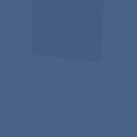
Beležka – Note Cork
2,27
€
Beležnica z zaobljenimi robovi, elastičnim trakom in držalom
za pero.
Cene ne vsebujejo DDV-ja!
POČISTI