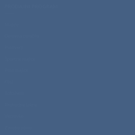
PRODAJNI PROGRAM
Majice
Delovna oblačila
Puloverji
Športne majice
Polo majice
Flisi
Softshelli
Prehodne jakne
Vetrovke
Zimske jakne