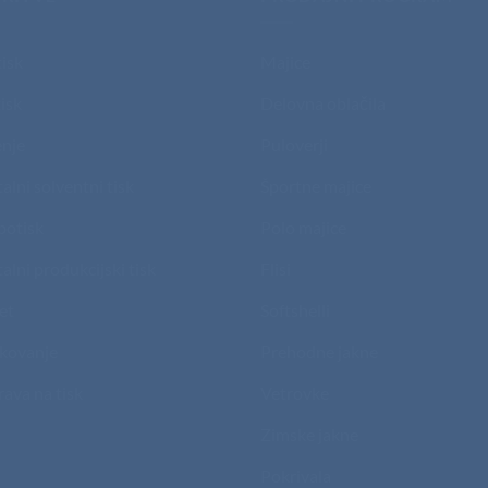
tisk
Majice
isk
Delovna oblačila
nje
Puloverji
talni solventni tisk
Športne majice
potisk
Polo majice
talni produkcijski tisk
Flisi
et
Softshelli
kovanje
Prehodne jakne
rava na tisk
Vetrovke
Zimske jakne
Pokrivala