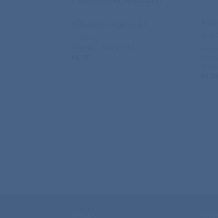
PISARNA
Beležka – Atena – A4
PISAR
€
6,37
Belež
držal
€
4,2
O NAS
STO