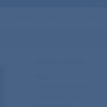
O nas
Poslovne 
ILA
PROMO IZDELKI
STORITVE
O NAS
KONTAKT
ARNA
Beležka – Praktik
6,22
€
Beležnica A5 z dodatnimi žepi za mobilni tele
Cene ne vsebujejo DDV-ja!
Barva