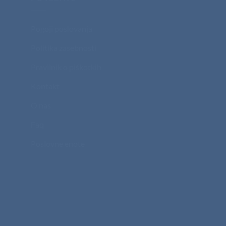
Pogoji poslovanja
Politika zasebnosti
Pravilnik o piškotkih
Kontakt
O nas
Faq
Poslovne enote