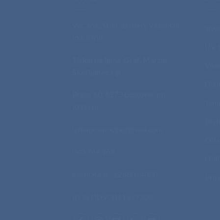
Več kot 20 let izkušenj v grafični
Sito
industriji.
UV t
Tiskarna Igma-Graf, Martin
Veze
Škofljanec s.p.
Digi
Brege 60, 8273 Leskovec pri
Tam
Krškem
Digi
igmapromocija@gmail.com
Offs
040 744 158
Obli
Matična št.: 1248014000
Prip
ID za DDV: SI11377208