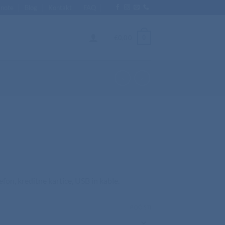
Enote
Blog
Kontakt
FAQ
0
€
0,00
fon, kreditne kartice, USB in kable.
POČISTI