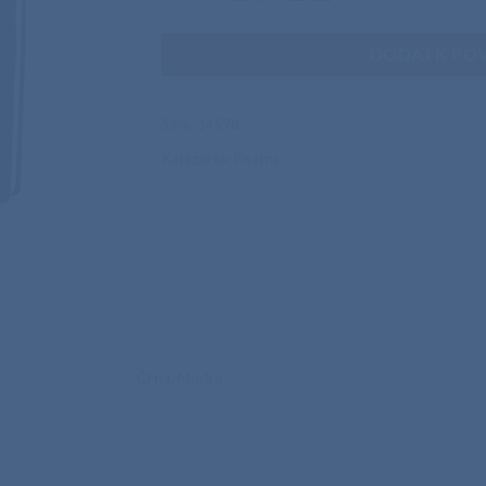
DODAJ K PO
Šifra:
34578
Kategorija:
Pisarna
Črna, Modra