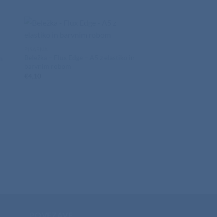
PISARNA
Beležka – Flux Edge – A5 z elastiko in
m
barvnim robom
€
4,10
PISARNA
Beležka – Texture Bla
in držalom za pisalo
€
5,06
POVEZAVE