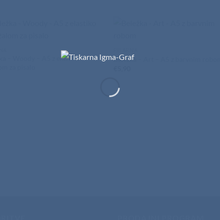
NA
PISARNA
ka – Woody – A5 z elastiko in
Beležka – Art – A5 z barvnim robo
om za pisalo
€
5,90
4
RITVE
PRODAJNI PROGRAM