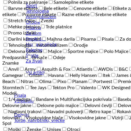
Polnila za pakiranje
Samolepilne etikete
Šport
Barvne etikete
Bele etikete
Cenovne etikete
Etikete z
Tehnologija
etikete
Prozorne etikete
Razne etikete
Srebrne etikete
Avtomobilizem
Stretch folije
Zvezki
Orodje
Mehke platnice
Trde platnice
Pisarna
Promo izdelki
Za dom
Prosti čas
Darilni kompleti
Majhna darila
Pisarna
Pisala
Za d
Hrana in pijača
Tehnologija
Avtomobilizem
Orodje
Palerine
Delovna oblačila
Majice
Športne majice
Polo Majice
Škatle
Predpasniki
Brisače
Odeje
Za živali
Znamke
Anvil
Army
Asquith & Fox
Atlantis
AWDis
B&C
Vsi artikli
Gamegear
Gildan
Havana
Helly Hansen
Itek
James 
Beach
Nitras
Olima
Pixo
Planam
Portwest
Premi
Stormtech
Tee Jays
Tekton Pro
Valento
WK Designed
Modeli
Pisala
1/4 zadrga
Bandane in Multifunkcijska pokrivala
Baseba
Vžigalniki
Delovne jakne
Delovne polo majice
Delovni čevlji
Delovn
Naglavni trakovi
Navadni puloverji
Retro kape
Rokavi
Dežniki
telovniki
Visokovidne hlače
Visokovidne jakne
Vizirji
Torbe, nahrbtniki, vrečke
Spol
Moški
Ženske
Unisex
Otroci