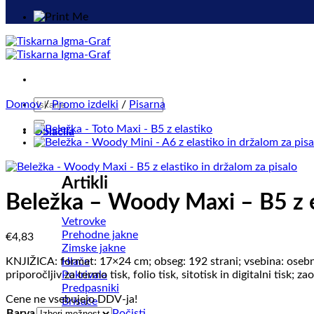
Išči:
Domov
/
Promo izdelki
/
Pisarna
Oblačila
Artikli
Beležka – Woody Maxi – B5 z el
Vetrovke
Prehodne jakne
€
4,83
Zimske jakne
Hlače
KNJIŽICA: format: 17×24 cm; obseg: 192 strani; vsebina: osebni po
Pokrivala
priporočljiv za termo tisk, folio tisk, sitotisk in digitalni tisk
Predpasniki
Cene ne vsebujejo DDV-ja!
Brisače
Barva
Počisti