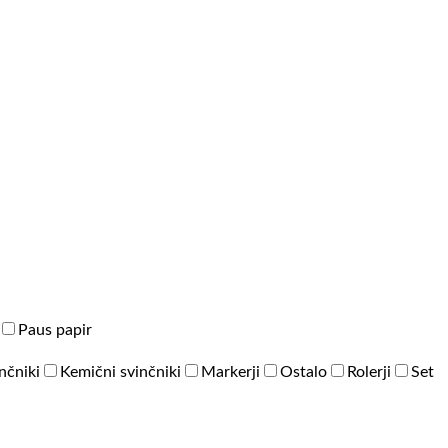
Paus papir
inčniki
Kemični svinčniki
Markerji
Ostalo
Rolerji
Set