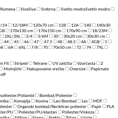
a
Rumena
Siva
Siva
Srebrna
Svetlo modra
Svetlo modra
2/14
12/18M
120x70 cm
128
12A
140
140x30
GB
170x130 cm
170x150 cm
170x90 cm
18/23M
2XL/3XL
3/4
3/6M
30
30x20 cm
30x30 cm
44
45
46
47
47.5
48
48.5
4A
4GB
5
68
6A
6XL
7/8
70
70x50 cm
72
74
7XL
im Fit
Striped
Telirane
UV zaščita
Vzorčasta
Z
Mošnjički
Nakupovalne vrečke
Oversize
Papirnate
-off
ultiester/Poliamid
Bombaž/Poliester
amika
Konoplja
Kovina
Lan/Bombaž
Les
MDF
liester
Organski bombaž/Recikliran poliester
Papir
PLA
ster/PU
Poliester/PU/elastan
Poliester/Viskoza
astika
Silikon
Slama
Steklo
Tritan
Usnje