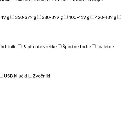
49 g
350-379 g
380-399 g
400-419 g
420-439 g
hrbtniki
Papirnate vrečke
Športne torbe
Toaletne
USB ključki
Zvočniki