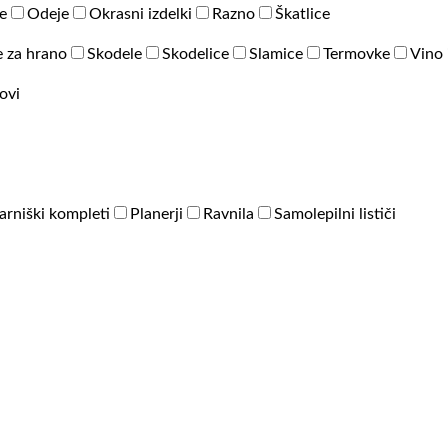
e
Odeje
Okrasni izdelki
Razno
Škatlice
 za hrano
Skodele
Skodelice
Slamice
Termovke
Vino 
ovi
arniški kompleti
Planerji
Ravnila
Samolepilni lističi