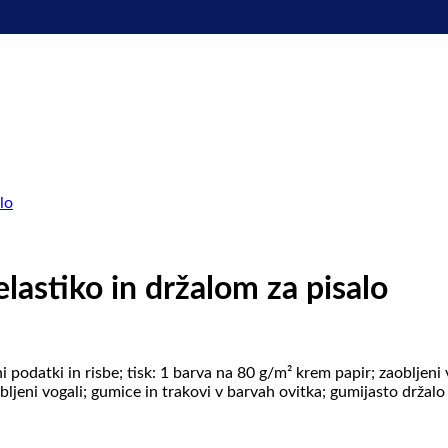
astiko in držalom za pisalo
datki in risbe; tisk: 1 barva na 80 g/m² krem ​​papir; zaobljeni v
; zaobljeni vogali; gumice in trakovi v barvah ovitka; gumijasto drž