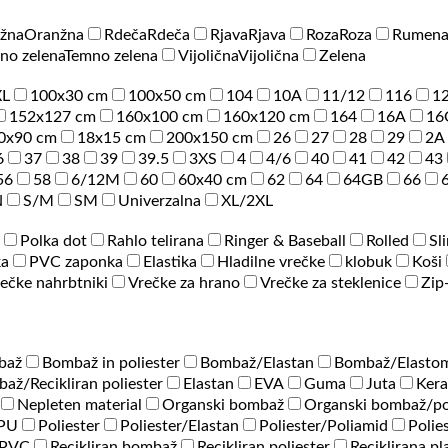
žna
Oranžna
Rdeča
Rdeča
Rjava
Rjava
Roza
Roza
Rumen
no zelena
Temno zelena
Vijolična
Vijolična
Zelena
XL
100x30 cm
100x50 cm
104
10A
11/12
116
1
152x127 cm
160x100 cm
160x120 cm
164
16A
16
0x90 cm
18x15 cm
200x150 cm
26
27
28
29
2A
6
37
38
39
39.5
3XS
4
4/6
40
41
42
43
56
58
6/12M
60
60x40 cm
62
64
64GB
66
N
S/M
SM
Univerzalna
XL/2XL
Polka dot
Rahlo telirana
Ringer & Baseball
Rolled
Sl
ka
PVC zaponka
Elastika
Hladilne vrečke
klobuk
Koši
ečke nahrbtniki
Vrečke za hrano
Vrečke za steklenice
Zip
baž
Bombaž in poliester
Bombaž/Elastan
Bombaž/Elastom
až/Recikliran poliester
Elastan
EVA
Guma
Juta
Ker
Nepleten material
Organski bombaž
Organski bombaž/po
/PU
Poliester
Poliester/Elastan
Poliester/Poliamid
Polie
PVC
Recikliran bombaž
Recikliran poliester
Reciklirana pl