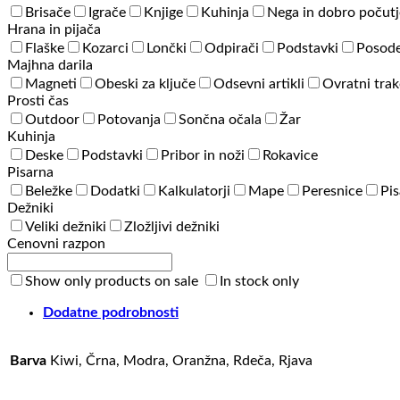
Brisače
Igrače
Knjige
Kuhinja
Nega in dobro počutj
Hrana in pijača
Flaške
Kozarci
Lončki
Odpirači
Podstavki
Posode
Majhna darila
Magneti
Obeski za ključe
Odsevni artikli
Ovratni trak
Prosti čas
Outdoor
Potovanja
Sončna očala
Žar
Kuhinja
Deske
Podstavki
Pribor in noži
Rokavice
Pisarna
Beležke
Dodatki
Kalkulatorji
Mape
Peresnice
Pis
Dežniki
Veliki dežniki
Zložljivi dežniki
Cenovni razpon
Show only products on sale
In stock only
Dodatne podrobnosti
Barva
Kiwi, Črna, Modra, Oranžna, Rdeča, Rjava