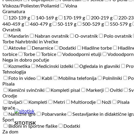
Viskoza/Poliester/Poliamid
Volna
Gramatura
120-139 g
140-169 g
170-199 g
200-219 g
220-23
440-459 g
460-479 g
50-119 g
500-529 g
550-579 g
Ovratnik
Mandarin
Nabran ovratnik
O-ovratnik
Polo ovratnik
Torbe Nahrbtniki in Vrečke
Aktovke
Denarnice
Dodatki
Hladilne torbe
Hladiln
torbice
Torbe
Torbice
Vodoodporni etuiji
Vodoodporni
Nega in dobro počutje
Kozmetika
Medicinski izdelki
Ogledala in glavniki
Pro
Tehnologija
Foto in video
Kabli
Mobilna telefonija
Polnilniki
Po
Pisala
Kemični svinčniki
Kompleti pisal
Markerji
Ovitki
Sv
Orodje
Izvijači
Kompleti
Metri
Multiorodje
Noži
Pisala
Igrače
Namizne igre
Pobarvanke
Sestavljanke in didaktične ig
Šport
SITOTISK
Bidoni in športne flaške
Dodatki
Za dom