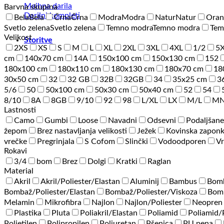
Majhna darila
Barvna skupina
Darilni kompleti
Bela
Bela
Črna
Črna
Modra
Modra
Natur
Natur
Oran
Svetlo zelena
Svetlo zelena
Temno modra
Temno modra
Tem
Velikost
Storitve
2XS
XS
S
M
L
XL
2XL
3XL
4XL
1/2
5
cm
140x70 cm
14A
150x100 cm
150x130 cm
152
180x100 cm
180x110 cm
180x130 cm
180x70 cm
18
30x50 cm
32
32 GB
32B
32GB
34
35x25 cm
3
5/6
50
50x100 cm
50x30 cm
50x40 cm
52
54
8/10
8A
8GB
9/10
92
98
L/XL
LX
M/L
M
Lastnosti
Camo
Gumbi
Loose
Navadni
Odsevni
Podaljšane
žepom
Brez nastavljanja velikosti
Ježek
Kovinska zapon
vrečke
Pregrinjala
S Cofom
Slinčki
Vodoodporen
Vr
Rokavi
3/4
bom
Brez
Dolgi
Kratki
Raglan
Material
Akril
Akril/Poliester/Elastan
Aluminij
Bambus
Bom
Bombaž/Poliester/Elastan
Bombaž/Poliester/Viskoza
Bomb
Melamin
Mikrofibra
Najlon
Najlon/Poliester
Neopren
Plastika
Pluta
Poliakril/Elastan
Poliamid
Poliamid
Polietilen
Polipropilen
Poliuretan
Pšenica
PU pena