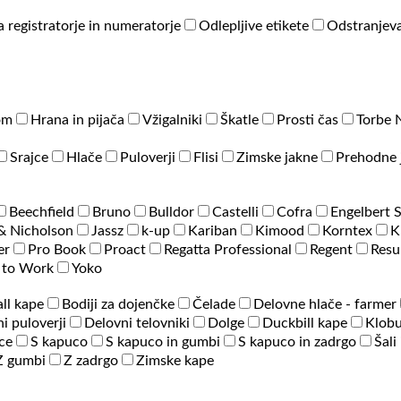
a registratorje in numeratorje
Odlepljive etikete
Odstranjeva
om
Hrana in pijača
Vžigalniki
Škatle
Prosti čas
Torbe 
Srajce
Hlače
Puloverji
Flisi
Zimske jakne
Prehodne 
Beechfield
Bruno
Bulldor
Castelli
Cofra
Engelbert 
& Nicholson
Jassz
k-up
Kariban
Kimood
Korntex
K
er
Pro Book
Proact
Regatta Professional
Regent
Resu
 to Work
Yoko
ll kape
Bodiji za dojenčke
Čelade
Delovne hlače - farmer
i puloverji
Delovni telovniki
Dolge
Duckbill kape
Klobu
ce
S kapuco
S kapuco in gumbi
S kapuco in zadrgo
Šali
Z gumbi
Z zadrgo
Zimske kape