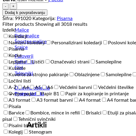
Odeje
Beležka
-
Vsi artikli
Dodaj k povpraševanju
Woody
Šifra:
991020
Kategorija:
Pisarna
Maxi
Filter products
Showing all 3018 results
-
Majice
Izdelki
B5
Polo majice
Koledarji
z
Športne majice
Namizni koledarji
Personalizirani koledarji
Poslovni kole
elastiko
Srajce
Pisarna
in
Kocke
Puloverji
držalom
Softshelli
Lepljene
Lističi
Označevalci strani
Samolepilne
za
Flisi
Kuverte
pisalo
Telovniki
Kuverte za strojno pakiranje
količina
Oblazinjene
Samolepilne
Ločilni listi
A-Ž
A4
A5
A6
Večdelni barvni
Večdelni številke
Delovna oblačila
Promo izdelki
Ovojni papir
Papir B1
Papir za kopiranje in printanje
A3 format
A3 format barvni
A4 format
A4 format ba
Pisala
Barvice
Bombice, mince in refili
Brisalci
Etuiji za pisal
pisal
Tehnični svinčniki
Artikli
Pisalni bloki
Kolegij
Stenogram