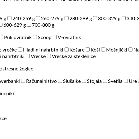
9 g
240-259 g
260-279 g
280-299 g
300-329 g
330-3
600-629 g
700-800 g
Puli ovratnik
Scoop
V-ovratnik
e vrečke
Hladilni nahrbtniki
Košare
Koši
Mošnjički
Na
 nahrbtniki
Vrečke
Vrečke za steklenice
tistresne žogice
werbanki
Računalništvo
Slušalke
Stojala
Svetila
Ure
inčniki
rače