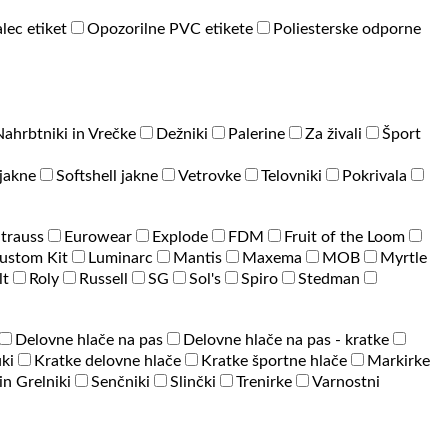
lec etiket
Opozorilne PVC etikete
Poliesterske odporne
Nahrbtniki in Vrečke
Dežniki
Palerine
Za živali
Šport
jakne
Softshell jakne
Vetrovke
Telovniki
Pokrivala
Strauss
Eurowear
Explode
FDM
Fruit of the Loom
ustom Kit
Luminarc
Mantis
Maxema
MOB
Myrtle
lt
Roly
Russell
SG
Sol's
Spiro
Stedman
Delovne hlače na pas
Delovne hlače na pas - kratke
ki
Kratke delovne hlače
Kratke športne hlače
Markirke
 in Grelniki
Senčniki
Slinčki
Trenirke
Varnostni