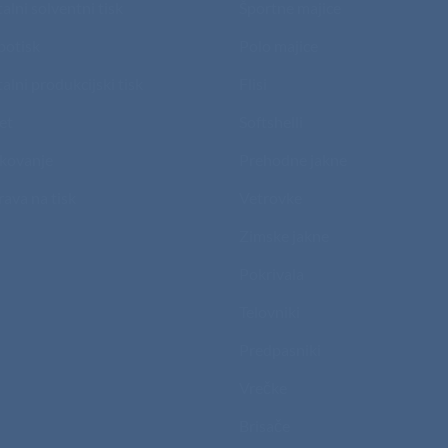
talni solventni tisk
Športne majice
potisk
Polo majice
talni produkcijski tisk
Flisi
et
Softshelli
kovanje
Prehodne jakne
rava na tisk
Vetrovke
Zimske jakne
Pokrivala
Telovniki
Predpasniki
Vrečke
Brisače