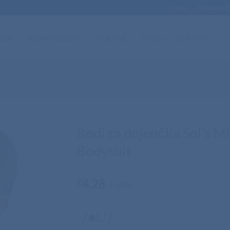
O nas
Poslovne 
ILA
PROMO IZDELKI
STORITVE
O NAS
KONTAKT
Bodi za dojenčka Sol’s Mi
Bodysuit
4,28
€
+ ddv