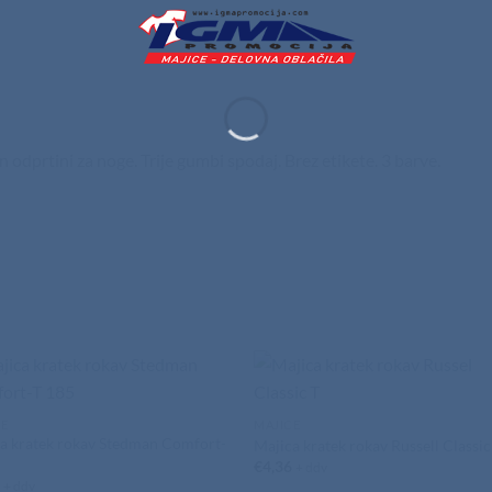
n odprtini za noge. Trije gumbi spodaj. Brez etikete. 3 barve.
CE
MAJICE
a kratek rokav Stedman Comfort-
Majica kratek rokav Russell Classic
5
€
4,36
+ ddv
5
+ ddv