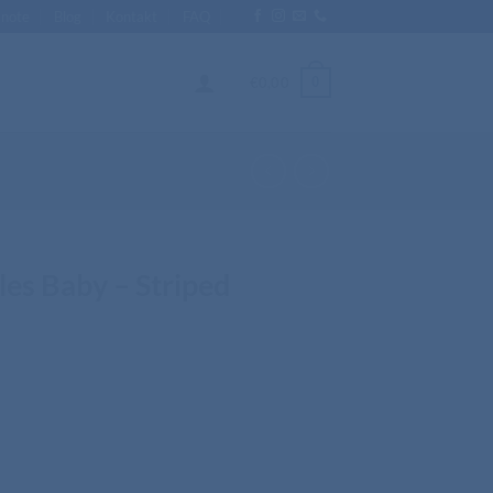
Enote
Blog
Kontakt
FAQ
0
€
0,00
les Baby – Striped