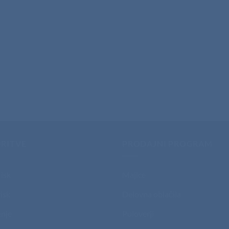
RITVE
PRODAJNI PROGRAM
tisk
Majice
isk
Delovna oblačila
nje
Puloverji