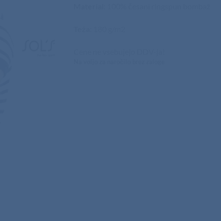
Material
: 100% česani ringspun bombaž
Teža
: 180 g/m2
Cene ne vsebujejo DDV-ja!
Na voljo za naročilo brez zaloge