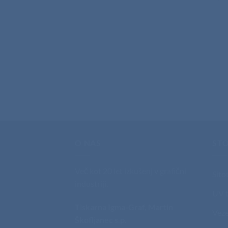
O NAS
STO
Več kot 20 let izkušenj v grafični
Sito
industriji.
UV t
Tiskarna Igma-Graf, Martin
Veze
Škofljanec s.p.