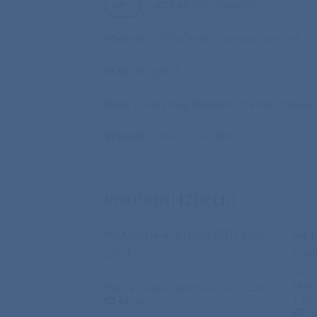
OPIS
MERE IN SPECIFIKACIJE
Material
: 100% česani ringspun bombaž
Teža
: 180 g/m2
Opis
: Trendy slog. Rebrast ovratnik, rokava i
Velikosti
: 3/6M – 18/23M
PODOBNI IZDELKI
MAJICE
MAJI
Majic
Majica kratek rokav FOTL Iconic 150 T
T 18
€
3,48
+ ddv
€
5,1