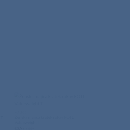
MAJICE
Ženska majica kratek rokav FOTL
 T
Valueweight T
€
3,97
+ ddv