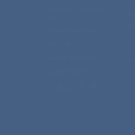
Digi
Brege 60, 8273 Leskovec pri
Tam
Krškem
Digi
igmapromocija@gmail.com
Offs
040 744 158
Obli
Matična št.: 1248014000
Prip
ID za DDV: SI11377208