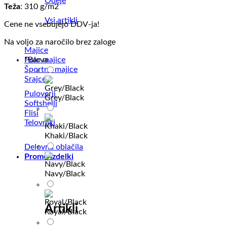
Odeje
Teža
: 310 g/m2
Vsi artikli
Cene ne vsebujejo DDV-ja!
Na voljo za naročilo brez zaloge
Majice
Polo majice
*
Barva
Športne majice
Srajce
Puloverji
Grey/Black
Softshelli
Flisi
Telovniki
Khaki/Black
Delovna oblačila
Promo izdelki
Navy/Black
Artikli
Royal/Black