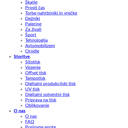
Škatle
Prosti čas
Torbe nahrbtniki in vrečke
Dežniki
Palerine
Za živali
Šport
Tehnologija
Avtomobilizem
Orodje
Storitve
Sitotisk
Vezenje
Offset tisk
Tampotisk
Digitalni produkcijski tisk
UV tisk
Digitalni solventni tisk
Priprava na tisk
Oblikovanje
O nas
O nas
FAQ
Poslovne enote