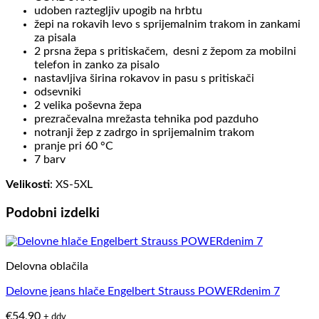
udoben raztegljiv upogib na hrbtu
žepi na rokavih levo s sprijemalnim trakom in zankami
za­ pisala
2 prsna žepa s pritiskačem, desni z žepom za mobilni
telefon in zanko za pisalo
nastavljiva širina rokavov in pasu s pritiskači
odsevniki
2 velika poševna žepa
prezračevalna mrežasta tehnika pod pazduho
notranji žep z zadrgo in sprijemalnim trakom
pranje pri 60 °C
7 barv
Velikosti
: XS-5XL
Podobni izdelki
Delovna oblačila
Delovne jeans hlače Engelbert Strauss POWERdenim 7
€
54,90
+ ddv