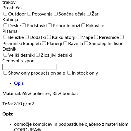
trakovi
Prosti čas
Outdoor
Potovanja
Sončna očala
Žar
Kuhinja
Deske
Podstavki
Pribor in noži
Rokavice
Pisarna
Beležke
Dodatki
Kalkulatorji
Mape
Peresnice
Pisarniški kompleti
Planerji
Ravnila
Samolepilni lističi
Dežniki
Veliki dežniki
Zložljivi dežniki
Cenovni razpon
Show only products on sale
In stock only
Opis
Material
: 65% poliester, 35% bombaž
Teža
: 310 g/m2
Opis
:
območje komolcev in podpazduhe ojačeno z materialom
CORDURA®