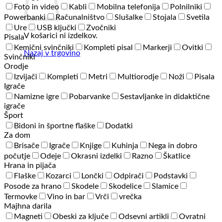
Foto in video
Kabli
Mobilna telefonija
Polnilniki
Powerbanki
Računalništvo
Slušalke
Stojala
Svetila
Ure
USB ključki
Zvočniki
V košarici ni izdelkov.
Pisala
Kemični svinčniki
Kompleti pisal
Markerji
Ovitki
Nazaj v trgovino
Svinčniki
Orodje
Izvijači
Kompleti
Metri
Multiorodje
Noži
Pisala
Igrače
Namizne igre
Pobarvanke
Sestavljanke in didaktične
igrače
Šport
Bidoni in športne flaške
Dodatki
Za dom
Brisače
Igrače
Knjige
Kuhinja
Nega in dobro
počutje
Odeje
Okrasni izdelki
Razno
Škatlice
Hrana in pijača
Flaške
Kozarci
Lončki
Odpirači
Podstavki
Posode za hrano
Skodele
Skodelice
Slamice
Termovke
Vino in bar
Vrči
vrečka
Majhna darila
Magneti
Obeski za ključe
Odsevni artikli
Ovratni