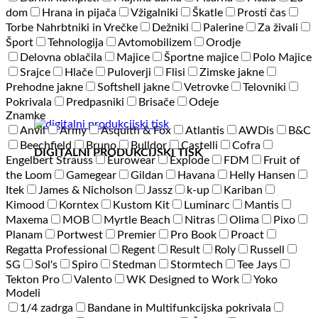
dom
Hrana in pijača
Vžigalniki
Škatle
Prosti čas
Torbe Nahrbtniki in Vrečke
Dežniki
Palerine
Za živali
Šport
Tehnologija
Avtomobilizem
Orodje
Delovna oblačila
Majice
Športne majice
Polo Majice
Srajce
Hlače
Puloverji
Flisi
Zimske jakne
Prehodne jakne
Softshell jakne
Vetrovke
Telovniki
Pokrivala
Predpasniki
Brisače
Odeje
Znamke
Anvil
Army
Asquith & Fox
Atlantis
AWDis
B&C
Beechfield
Bruno
Bulldor
Castelli
Cofra
DIGITALNI PRODUKCIJSKI TISK
Engelbert Strauss
Eurowear
Explode
FDM
Fruit of
the Loom
Gamegear
Gildan
Havana
Helly Hansen
Itek
James & Nicholson
Jassz
k-up
Kariban
Kimood
Korntex
Kustom Kit
Luminarc
Mantis
Maxema
MOB
Myrtle Beach
Nitras
Olima
Pixo
Planam
Portwest
Premier
Pro Book
Proact
Regatta Professional
Regent
Result
Roly
Russell
SG
Sol's
Spiro
Stedman
Stormtech
Tee Jays
Tekton Pro
Valento
WK Designed to Work
Yoko
Modeli
1/4 zadrga
Bandane in Multifunkcijska pokrivala