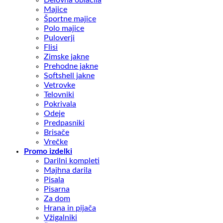
Majice
Športne majice
Polo majice
Puloverji
Flisi
Zimske jakne
Prehodne jakne
Softshell jakne
Vetrovke
Telovniki
Pokrivala
Odeje
Predpasniki
Brisače
Vrečke
Promo izdelki
Darilni kompleti
Majhna darila
Pisala
Pisarna
Za dom
Hrana in pijača
Vžigalniki