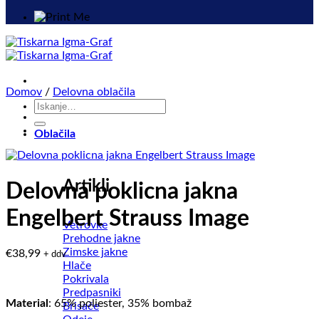
Domov
/
Delovna oblačila
Išči:
Oblačila
Artikli
Delovna poklicna jakna
Engelbert Strauss Image
Vetrovke
Prehodne jakne
Zimske jakne
€
38,99
+ ddv
Hlače
Pokrivala
Predpasniki
Material
: 65% poliester, 35% bombaž
Brisače