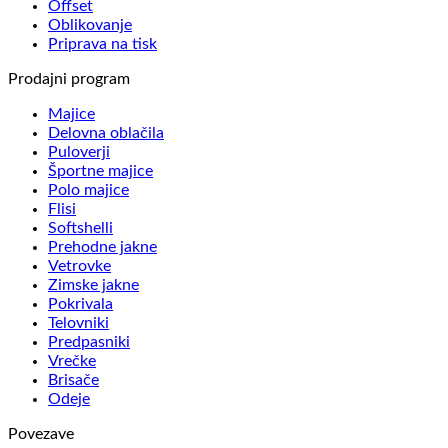
Offset
Oblikovanje
Priprava na tisk
Prodajni program
Majice
Delovna oblačila
Puloverji
Športne majice
Polo majice
Flisi
Softshelli
Prehodne jakne
Vetrovke
Zimske jakne
Pokrivala
Telovniki
Predpasniki
Vrečke
Brisače
Odeje
Povezave