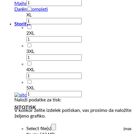
Majhna darila
Darilni kompleti
XL
Storitve
2XL
3XL
4XL
5XL
Naloži podatke za tisk:
SITOTISK
V kolikor želite izdelek potiskan, vas prosimo da naložite
željeno grafiko.
Select file(s)
(max