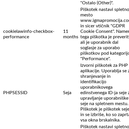
"Ostalo (Other)".
Piškotek nastavi spletn
mesto
www.igmapromocija.c
in sicer vtičnik "GDPR
cookielawinfo-checkbox-
11
Cookie Consent". Name
performance
months
tega piškotka je preverit
ali je uporabnik dal
soglasje za uporabo
piškotkov pod kategorij
"Performance".
Izvorni piškotek za PHP
aplikacije. Uporablja se 
shranjevanje in
identifikacijo
uporabnikovega
PHPSESSID
Seja
edinstvenega ID-ja seje 
upravljanje uporabniške
seje na spletnem mestu.
Piškotek je piškotek sej
in se izbriše, ko so zaprt
vsa okna brskalnika.
Piškotek nastavi spletn