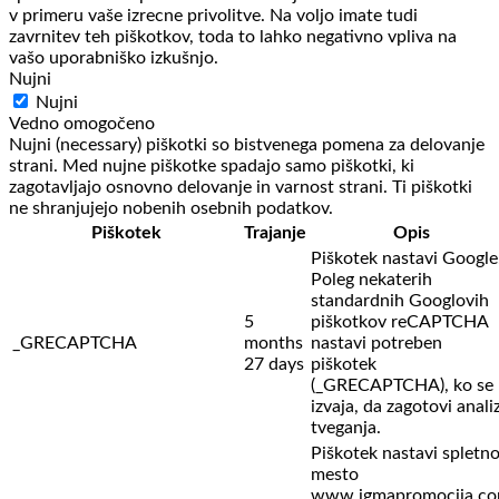
v primeru vaše izrecne privolitve. Na voljo imate tudi
zavrnitev teh piškotkov, toda to lahko negativno vpliva na
vašo uporabniško izkušnjo.
Nujni
Nujni
Vedno omogočeno
Nujni (necessary) piškotki so bistvenega pomena za delovanje
strani. Med nujne piškotke spadajo samo piškotki, ki
zagotavljajo osnovno delovanje in varnost strani. Ti piškotki
ne shranjujejo nobenih osebnih podatkov.
Piškotek
Trajanje
Opis
Piškotek nastavi Google
Poleg nekaterih
standardnih Googlovih
5
piškotkov reCAPTCHA
_GRECAPTCHA
months
nastavi potreben
27 days
piškotek
(_GRECAPTCHA), ko se
izvaja, da zagotovi anali
tveganja.
Piškotek nastavi spletn
mesto
www.igmapromocija.c