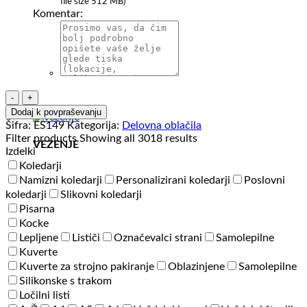
file size 512 MB)
Komentar:
Delovna
poklicna
Dodaj k povpraševanju
jakna
Šifra:
ES149
Kategorija:
Delovna oblačila
Engelbert
Filter products
Showing all 3018 results
VEZENJE
Strauss
Izdelki
Image
Koledarji
količina
Namizni koledarji
Personalizirani koledarji
Poslovni
koledarji
Slikovni koledarji
Pisarna
Kocke
Lepljene
Lističi
Označevalci strani
Samolepilne
Kuverte
Kuverte za strojno pakiranje
Oblazinjene
Samolepilne
Silikonske s trakom
Ločilni listi