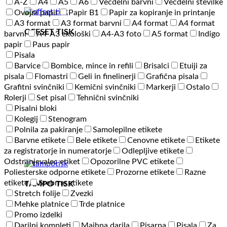
A-Ž
A4
A5
A6
Večdelni barvni
Večdelni številke
Ovojni papir
Papir B1
Papir za kopiranje in printanje
A3 format
A3 format barvni
A4 format
A4 format
OFFSET TISK
barvni
A4-A3 ekološki
A4-A3 foto
A5 format
Indigo
papir
Paus papir
Pisala
Barvice
Bombice, mince in refili
Brisalci
Etuiji za
pisala
Flomastri
Geli in finelinerji
Grafična pisala
Grafitni svinčniki
Kemični svinčniki
Markerji
Ostalo
Rolerji
Set pisal
Tehnični svinčniki
Pisalni bloki
Kolegij
Stenogram
Polnila za pakiranje
Samolepilne etikete
Barvne etikete
Bele etikete
Cenovne etikete
Etikete
za registratorje in numeratorje
Odlepljive etikete
Odstranjevalec etiket
Opozorilne PVC etikete
Poliesterske odporne etikete
Prozorne etikete
Razne
etikete
Srebrne etikete
TAMPO TISK
Stretch folije
Zvezki
Mehke platnice
Trde platnice
Promo izdelki
Darilni kompleti
Majhna darila
Pisarna
Pisala
Za