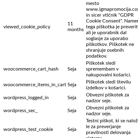
mesto
www.igmapromocija.c
in sicer vtičnik "GDPR
Cookie Consent". Name
11
viewed_cookie_policy
tega piškotka je preverit
months
ali je uporabnik dal
soglasje za uporabo
piškotkov. Piškotek ne
shranjuje osebnih
podatkov.
Piškotek sledi
woocommerce_cart_hash
Seja
spremembam v
nakupovalni košarici.
Piškotek sledi številu
woocommerce_items_in_cart
Seja
izdelkov v košarici.
Obvezni piškotek za
wordpress_logged_in
Seja
nadzor seje.
Obvezni piškotek za
wordpress_sec_
Seja
nadzor seje.
Testni piškot, ki se nalož
le za preverjanje
wordpress_test_cookie
Seja
pravilnosti delovanja