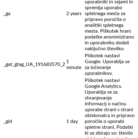
uporabniki in sejami in
spremlja uporabo
_ga
2 years
spletnega mesta za
pripravo poročila o
analitiki spletnega
mesta. Piškotek hrani
podatke anonimizirano
in uporabniku dodeli
naključno številko.
Piškotek nastavi
1
Google. Uporablja se
_gat_gtag_UA_191683570_2
minute
za ločevanje
uporabnikov.
Piškotek nastavi
Google Analytics.
Uporablja se za
shranjevanje
informacij o načinu
uporabe strani s strani
obiskovalca in pripravo
_gid
1 day
poročila o uporabi
spletne strani. Podatki
ki se zbirajo so: število