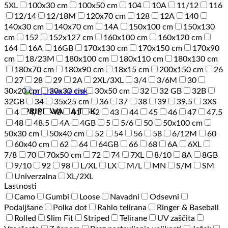
5XL
100x30 cm
100x50 cm
104
10A
11/12
116
12/14
12/18M
120x70 cm
128
12A
140
140x30 cm
140x70 cm
14A
150x100 cm
150x130
cm
152
152x127 cm
160x100 cm
160x120 cm
164
16A
16GB
170x130 cm
170x150 cm
170x90
cm
18/23M
180x100 cm
180x110 cm
180x130 cm
180x70 cm
180x90 cm
18x15 cm
200x150 cm
26
27
28
29
2A
2XL/3XL
3/4
3/6M
30
30x20 cm
30x30 cm
30x50 cm
32
32 GB
32B
32GB
34
35x25 cm
36
37
38
39
39.5
3XS
PRIPRAVA NA TISK
4
4/6
40
41
42
43
44
45
46
47
47.5
48
48.5
4A
4GB
5
5/6
50
50x100 cm
50x30 cm
50x40 cm
52
54
56
58
6/12M
60
60x40 cm
62
64
64GB
66
68
6A
6XL
7/8
70
70x50 cm
72
74
7XL
8/10
8A
8GB
9/10
92
98
L/XL
LX
M/L
MN
S/M
SM
Univerzalna
XL/2XL
Lastnosti
Camo
Gumbi
Loose
Navadni
Odsevni
Podaljšane
Polka dot
Rahlo telirana
Ringer & Baseball
Rolled
Slim Fit
Striped
Telirane
UV zaščita