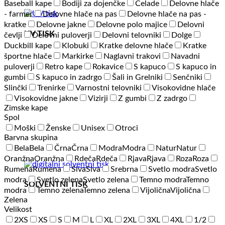
Baseball kape
Bodiji za dojenčke
Čelade
Delovne hlače
- farmer
Delovne hlače na pas
Delovne hlače na pas -
kratke
Delovne jakne
Delovne polo majice
Delovni
UV TISK
čevlji
Delovni puloverji
Delovni telovniki
Dolge
Duckbill kape
Klobuki
Kratke delovne hlače
Kratke
športne hlače
Markirke
Naglavni trakovi
Navadni
puloverji
Retro kape
Rokavice
S kapuco
S kapuco in
gumbi
S kapuco in zadrgo
Šali in Grelniki
Senčniki
Slinčki
Trenirke
Varnostni telovniki
Visokovidne hlače
Visokovidne jakne
Vizirji
Z gumbi
Z zadrgo
Zimske kape
Spol
Moški
Ženske
Unisex
Otroci
Barvna skupina
Bela
Bela
Črna
Črna
Modra
Modra
Natur
Natur
Oranžna
Oranžna
Rdeča
Rdeča
Rjava
Rjava
Roza
Roza
Rumena
Rumena
Siva
Siva
Srebrna
Svetlo modra
Svetlo
modra
Svetlo zelena
Svetlo zelena
Temno modra
Temno
SOLVENTNI TISK
modra
Temno zelena
Temno zelena
Vijolična
Vijolična
Zelena
Velikost
2XS
XS
S
M
L
XL
2XL
3XL
4XL
1/2