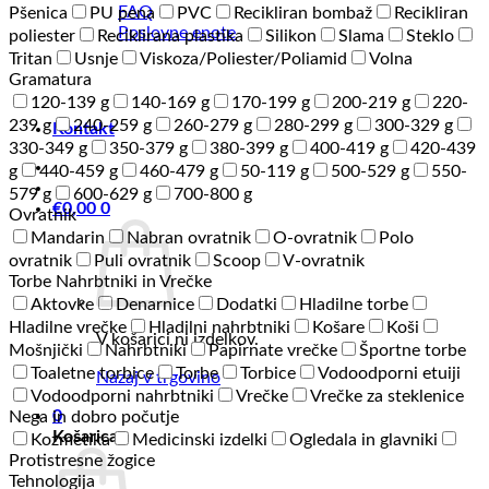
FAQ
Pšenica
PU pena
PVC
Recikliran bombaž
Recikliran
Poslovne enote
poliester
Reciklirana plastika
Silikon
Slama
Steklo
Tritan
Usnje
Viskoza/Poliester/Poliamid
Volna
Gramatura
120-139 g
140-169 g
170-199 g
200-219 g
220-
239 g
240-259 g
260-279 g
280-299 g
300-329 g
Kontakt
330-349 g
350-379 g
380-399 g
400-419 g
420-439
g
440-459 g
460-479 g
50-119 g
500-529 g
550-
579 g
600-629 g
700-800 g
€
0,00
0
Ovratnik
Mandarin
Nabran ovratnik
O-ovratnik
Polo
ovratnik
Puli ovratnik
Scoop
V-ovratnik
Torbe Nahrbtniki in Vrečke
Aktovke
Denarnice
Dodatki
Hladilne torbe
Hladilne vrečke
Hladilni nahrbtniki
Košare
Koši
V košarici ni izdelkov.
Mošnjički
Nahrbtniki
Papirnate vrečke
Športne torbe
Toaletne torbice
Torbe
Torbice
Vodoodporni etuiji
Nazaj v trgovino
Vodoodporni nahrbtniki
Vrečke
Vrečke za steklenice
0
Nega in dobro počutje
Košarica
Kozmetika
Medicinski izdelki
Ogledala in glavniki
Protistresne žogice
Tehnologija