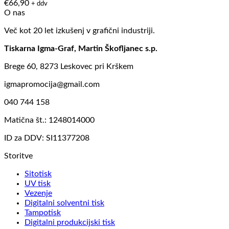
€
66,90
+ ddv
O nas
Več kot 20 let izkušenj v grafični industriji.
Tiskarna Igma-Graf, Martin Škofljanec s.p.
Brege 60, 8273 Leskovec pri Krškem
igmapromocija@gmail.com
040 744 158
Matična št.: 1248014000
ID za DDV: SI11377208
Storitve
Sitotisk
UV tisk
Vezenje
Digitalni solventni tisk
Tampotisk
Digitalni produkcijski tisk