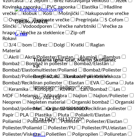
Vzorčasta
Z žepom
Brez nastavljanja velikosti
Ježek
Kovinska zaponka
PVC zaponka
Elastika
Hladilne
vrečke
klobuk
Koši
Mošnjički
Nakupovalne vrečke
Oversize
Papirnate vrečke
Pregrinjala
S Cofom
OBLIKOVANJE
Slinčki
Vodoodporen
Vrečke nahrbtniki
Vrečke za
hrano
Vrečke za steklenice
Zip-off
O nas
Rokavi
3/4
bom
Brez
Dolgi
Kratki
Raglan
Material
Akril
Akril/Poliester/Elastan
Aluminij
Bambus
Tiskarna Igma-Graf, Martin Škofljanec
Bombaž
Bombaž in poliester
Bombaž/Elastan
s.p.
Bombaž/Elastomultiester/Poliamid
Bombaž/Poliester
Bombaž/Poliester/Elastan
Bombaž/Poliester/Viskoza
Brege 60, 8273 Leskovec pri Krškem
Bombaž/Recikliran poliester
Elastan
EVA
Guma
Juta
igmapromocija@gmail.com
Keramika
Konoplja
Kovina
Lan/Bombaž
Les
MDF
Melamin
Mikrofibra
Najlon
Najlon/Poliester
040 744 158
Neopren
Nepleten material
Organski bombaž
Organski
bombaž/poliester
Organski bombaž/Recikliran poliester
Matična št.: 1248014000
Papir
PLA
Plastika
Pluta
Poliakril/Elastan
ID za DDV: SI11377208
Poliamid
Poliamid/PU
Poliester
Poliester/Elastan
Poliester/Poliamid
Poliester/PU
Poliester/PU/elastan
Poliester/Viskoza
Polietilen
Polipropilen
Poliuretan
O nas