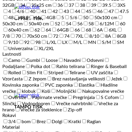
32GB
34
35x25 cm
36
37
38
39
39.5
3XS
4
4/6
40
41
42
43
44
45
46
47
47.5
48
48.5
4A
4GB
5
5/6
50
50x100 cm
OFFSET TISK
50x30 cm
50x40 cm
52
54
56
58
6/12M
60
60x40 cm
62
64
64GB
66
68
6A
6XL
7/8
70
70x50 cm
72
74
7XL
8/10
8A
8GB
9/10
92
98
L/XL
LX
M/L
MN
S/M
SM
Univerzalna
XL/2XL
Lastnosti
Camo
Gumbi
Loose
Navadni
Odsevni
Podaljšane
Polka dot
Rahlo telirana
Ringer & Baseball
Rolled
Slim Fit
Striped
Telirane
UV zaščita
Vzorčasta
Z žepom
Brez nastavljanja velikosti
Ježek
Kovinska zaponka
PVC zaponka
Elastika
Hladilne
vrečke
klobuk
Koši
Mošnjički
Nakupovalne vrečke
Oversize
Papirnate vrečke
Pregrinjala
S Cofom
Slinčki
Vodoodporen
Vrečke nahrbtniki
Vrečke za
TAMPO TISK
hrano
Vrečke za steklenice
Zip-off
Rokavi
3/4
bom
Brez
Dolgi
Kratki
Raglan
Material