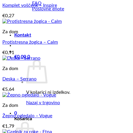
FAQ
Komplet voščenk – Inspire
Poslovne enote
€
0,27
Za dom
Kontakt
Protistresna žogica – Calm
€
0,91
€
0,00
0
Za dom
Deska – Serrano
€
5,64
V košarici ni izdelkov.
Nazaj v trgovino
Za dom
0
Žepno ogledalo – Vogue
Košarica
€
1,79