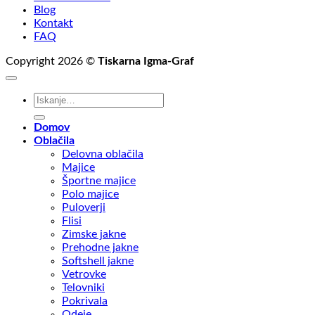
Blog
Kontakt
FAQ
Copyright 2026 ©
Tiskarna Igma-Graf
Išči:
Domov
Oblačila
Delovna oblačila
Majice
Športne majice
Polo majice
Puloverji
Flisi
Zimske jakne
Prehodne jakne
Softshell jakne
Vetrovke
Telovniki
Pokrivala
Odeje