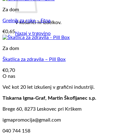
Za dom
Grelnik za roke – Etna
V košarici ni izdelkov.
€
0,65
Nazaj v trgovino
Za dom
Škatlica za zdravila – Pill Box
€
0,70
O nas
Več kot 20 let izkušenj v grafični industriji.
Tiskarna Igma-Graf, Martin Škofljanec s.p.
Brege 60, 8273 Leskovec pri Krškem
igmapromocija@gmail.com
040 744 158