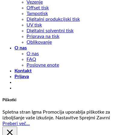
Vezenje
Offset tisk
Tampotisk
Digitalni produkcijski tisk
UV tisk
Digitalni solventni tisk
Priprava na tisk
Oblikovanje
O nas
O nas
FAQ
Poslovne enote
Kontakt
Prijava
Piškotki
Spletna stran Igma Promocija uporablja piškotke za
izboljšanje vaše izkušnje.
Nastavitve
Sprejmi
Zavrni
Preberi več...