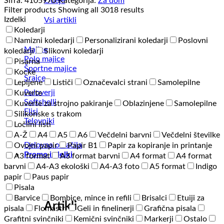
Odeje
Šifra:
4105970
Kategorija:
Za dom
količina
Filter products
Showing all 3018 results
Izdelki
Vsi artikli
Koledarji
Namizni koledarji
Personalizirani koledarji
Poslovni
Majice
koledarji
Slikovni koledarji
Polo majice
Pisarna
Športne majice
Kocke
Srajce
Lepljene
Lističi
Označevalci strani
Samolepilne
Puloverji
Kuverte
Softshelli
Kuverte za strojno pakiranje
Oblazinjene
Samolepilne
Flisi
Silikonske s trakom
Telovniki
Ločilni listi
A-Ž
A4
A5
A6
Večdelni barvni
Večdelni številke
Delovna oblačila
Ovojni papir
Papir B1
Papir za kopiranje in printanje
Promo izdelki
A3 format
A3 format barvni
A4 format
A4 format
barvni
A4-A3 ekološki
A4-A3 foto
A5 format
Indigo
papir
Paus papir
Pisala
Barvice
Bombice, mince in refili
Brisalci
Etuiji za
Artikli
pisala
Flomastri
Geli in finelinerji
Grafična pisala
Grafitni svinčniki
Kemični svinčniki
Markerji
Ostalo