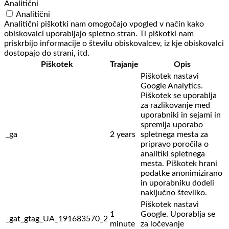
Analitični
Analitični
Analitični piškotki nam omogočajo vpogled v način kako
obiskovalci uporabljajo spletno stran. Ti piškotki nam
priskrbijo informacije o številu obiskovalcev, iz kje obiskovalci
dostopajo do strani, itd.
Piškotek
Trajanje
Opis
Piškotek nastavi
Google Analytics.
Piškotek se uporablja
za razlikovanje med
uporabniki in sejami in
spremlja uporabo
_ga
2 years
spletnega mesta za
pripravo poročila o
analitiki spletnega
mesta. Piškotek hrani
podatke anonimizirano
in uporabniku dodeli
naključno številko.
Piškotek nastavi
1
Google. Uporablja se
_gat_gtag_UA_191683570_2
minute
za ločevanje