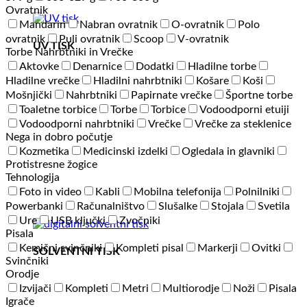
Ovratnik
Mandarin
Nabran ovratnik
O-ovratnik
Polo
ovratnik
Puli ovratnik
Scoop
V-ovratnik
UV TISK
Torbe Nahrbtniki in Vrečke
Aktovke
Denarnice
Dodatki
Hladilne torbe
Hladilne vrečke
Hladilni nahrbtniki
Košare
Koši
Mošnjički
Nahrbtniki
Papirnate vrečke
Športne torbe
Toaletne torbice
Torbe
Torbice
Vodoodporni etuiji
Vodoodporni nahrbtniki
Vrečke
Vrečke za steklenice
Nega in dobro počutje
Kozmetika
Medicinski izdelki
Ogledala in glavniki
Protistresne žogice
Tehnologija
Foto in video
Kabli
Mobilna telefonija
Polnilniki
Powerbanki
Računalništvo
Slušalke
Stojala
Svetila
Ure
USB ključki
Zvočniki
Pisala
Kemični svinčniki
Kompleti pisal
Markerji
Ovitki
SOLVENTNI TISK
Svinčniki
Orodje
Izvijači
Kompleti
Metri
Multiorodje
Noži
Pisala
Igrače