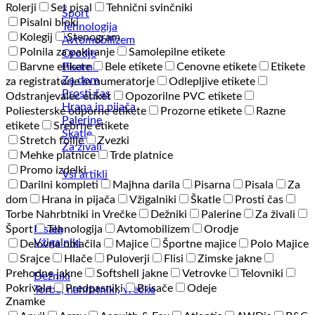
Rolerji
Set pisal
Tehnični svinčniki
Šport
Pisalni bloki
Tehnologija
Kolegij
Stenogram
Avtomobilizem
Polnila za pakiranje
Samolepilne etikete
Orodje
Pisarna
Barvne etikete
Bele etikete
Cenovne etikete
Etikete
Za dom
za registratorje in numeratorje
Odlepljive etikete
Prosti čas
Odstranjevalec etiket
Opozorilne PVC etikete
Hrana in pijača
Poliesterske odporne etikete
Prozorne etikete
Razne
Palerine
etikete
Srebrne etikete
Škatle
Stretch folije
Zvezki
Za živali
Mehke platnice
Trde platnice
Promo izdelki
Vsi artikli
Darilni kompleti
Majhna darila
Pisarna
Pisala
Za
dom
Hrana in pijača
Vžigalniki
Škatle
Prosti čas
Torbe Nahrbtniki in Vrečke
Dežniki
Palerine
Za živali
Pisala
Šport
Tehnologija
Avtomobilizem
Orodje
Vžigalniki
Delovna oblačila
Majice
Športne majice
Polo Majice
Srajce
Hlače
Puloverji
Flisi
Zimske jakne
Prehodne jakne
Softshell jakne
Vetrovke
Telovniki
Dežniki
Pokrivala
Predpasniki
Brisače
Odeje
Torbe, nahrbtniki, vrečke
Znamke