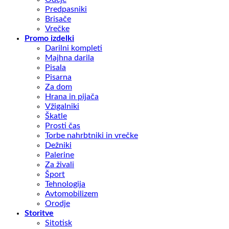
Predpasniki
Brisače
Vrečke
Promo izdelki
Darilni kompleti
Majhna darila
Pisala
Pisarna
Za dom
Hrana in pijača
Vžigalniki
Škatle
Prosti čas
Torbe nahrbtniki in vrečke
Dežniki
Palerine
Za živali
Šport
Tehnologija
Avtomobilizem
Orodje
Storitve
Sitotisk