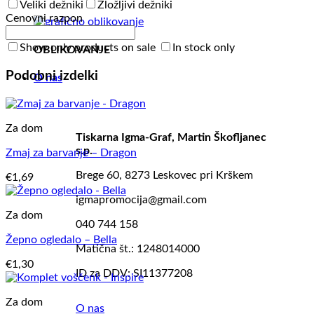
Veliki dežniki
Zložljivi dežniki
Cenovni razpon
Show only products on sale
In stock only
OBLIKOVANJE
Podobni izdelki
O nas
Za dom
Tiskarna Igma-Graf, Martin Škofljanec
s.p.
Zmaj za barvanje – Dragon
Brege 60, 8273 Leskovec pri Krškem
€
1,69
igmapromocija@gmail.com
Za dom
040 744 158
Žepno ogledalo – Bella
Matična št.: 1248014000
€
1,30
ID za DDV: SI11377208
Za dom
O nas