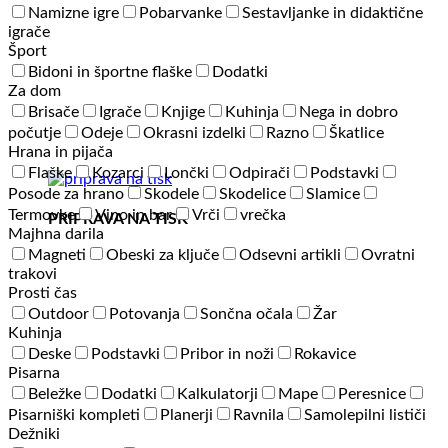
Namizne igre
Pobarvanke
Sestavljanke in didaktične
igrače
Šport
Bidoni in športne flaške
Dodatki
Za dom
Brisače
Igrače
Knjige
Kuhinja
Nega in dobro
počutje
Odeje
Okrasni izdelki
Razno
Škatlice
Hrana in pijača
Flaške
Kozarci
Lončki
Odpirači
Podstavki
Posode za hrano
Skodele
Skodelice
Slamice
Termovke
Vino in bar
Vrči
vrečka
PRIPRAVA NA TISK
Majhna darila
Magneti
Obeski za ključe
Odsevni artikli
Ovratni
trakovi
Prosti čas
Outdoor
Potovanja
Sončna očala
Žar
Kuhinja
Deske
Podstavki
Pribor in noži
Rokavice
Pisarna
Beležke
Dodatki
Kalkulatorji
Mape
Peresnice
Pisarniški kompleti
Planerji
Ravnila
Samolepilni lističi
Dežniki