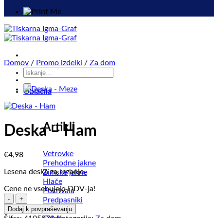
Domov
/
Promo izdelki
/
Za dom
Išči:
Oblačila
Artikli
Deska – Ham
Vetrovke
€
4,98
Prehodne jakne
Lesena deska za rezanje.
Zimske jakne
Hlače
Cene ne vsebujejo DDV-ja!
Pokrivala
Deska
Predpasniki
-
Brisače
Dodaj k povpraševanju
Ham