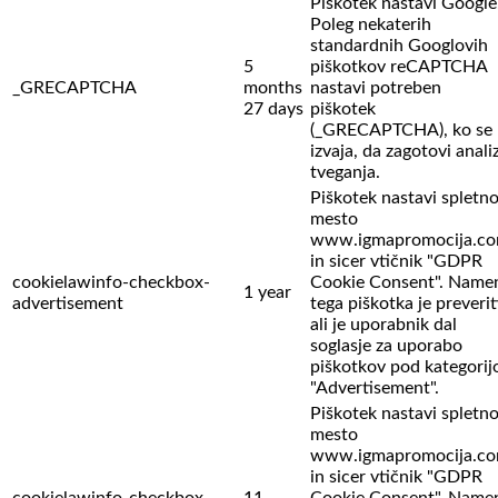
Piškotek nastavi Google
Poleg nekaterih
standardnih Googlovih
5
piškotkov reCAPTCHA
_GRECAPTCHA
months
nastavi potreben
27 days
piškotek
(_GRECAPTCHA), ko se
izvaja, da zagotovi anali
tveganja.
Piškotek nastavi spletn
mesto
www.igmapromocija.c
in sicer vtičnik "GDPR
cookielawinfo-checkbox-
Cookie Consent". Name
1 year
advertisement
tega piškotka je preverit
ali je uporabnik dal
soglasje za uporabo
piškotkov pod kategorij
"Advertisement".
Piškotek nastavi spletn
mesto
www.igmapromocija.c
in sicer vtičnik "GDPR
cookielawinfo-checkbox-
11
Cookie Consent". Name