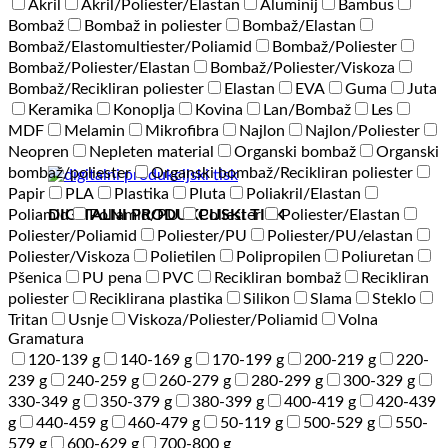
Akril
Akril/Poliester/Elastan
Aluminij
Bambus
Bombaž
Bombaž in poliester
Bombaž/Elastan
Bombaž/Elastomultiester/Poliamid
Bombaž/Poliester
Bombaž/Poliester/Elastan
Bombaž/Poliester/Viskoza
Bombaž/Recikliran poliester
Elastan
EVA
Guma
Juta
Keramika
Konoplja
Kovina
Lan/Bombaž
Les
MDF
Melamin
Mikrofibra
Najlon
Najlon/Poliester
Neopren
Nepleten material
Organski bombaž
Organski
bombaž/poliester
Organski bombaž/Recikliran poliester
Papir
PLA
Plastika
Pluta
Poliakril/Elastan
DIGITALNI PRODUKCIJSKI TISK
Poliamid
Poliamid/PU
Poliester
Poliester/Elastan
Poliester/Poliamid
Poliester/PU
Poliester/PU/elastan
Poliester/Viskoza
Polietilen
Polipropilen
Poliuretan
Pšenica
PU pena
PVC
Recikliran bombaž
Recikliran
poliester
Reciklirana plastika
Silikon
Slama
Steklo
Tritan
Usnje
Viskoza/Poliester/Poliamid
Volna
Gramatura
120-139 g
140-169 g
170-199 g
200-219 g
220-
239 g
240-259 g
260-279 g
280-299 g
300-329 g
330-349 g
350-379 g
380-399 g
400-419 g
420-439
g
440-459 g
460-479 g
50-119 g
500-529 g
550-
579 g
600-629 g
700-800 g