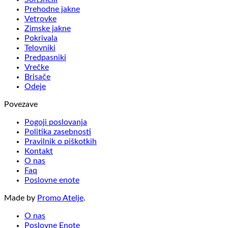
Prehodne jakne
Vetrovke
Zimske jakne
Pokrivala
Telovniki
Predpasniki
Vrečke
Brisače
Odeje
Povezave
Pogoji poslovanja
Politika zasebnosti
Pravilnik o piškotkih
Kontakt
O nas
Faq
Poslovne enote
Made by
Promo Atelje
.
O nas
Poslovne Enote