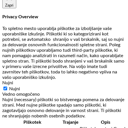
Zapri
Privacy Overview
To spletno mesto uporablja piškotke za izboljšanje vaše
uporabniške izkušnje. Piškotki ki so kategorizirani kot
potrebni, se avtomatsko shranijo v vaš brskalnik, saj so nujni
za delovanje osnovnih funkcionalnosti spletne strani. Poleg
nujnih piškotkov uporabljamo tudi third-party piškotke, ki
nam pomagajo analizirati in razumeti način, kako uporabljate
spletno stran. Ti piškotki bodo shranjeni v vaš brskalnik samo
v primeru vaše izrecne privolitve. Na voljo imate tudi
zavrnitev teh piškotkov, toda to lahko negativno vpliva na
vašo uporabniško izkušnjo.
Nujni
Nujni
Vedno omogočeno
Nujni (necessary) piškotki so bistvenega pomena za delovanje
strani. Med nujne piškotke spadajo samo piškotki, ki
zagotavljajo osnovno delovanje in varnost strani. Ti piškotki
ne shranjujejo nobenih osebnih podatkov.
Piškotek
Trajanje
Opis