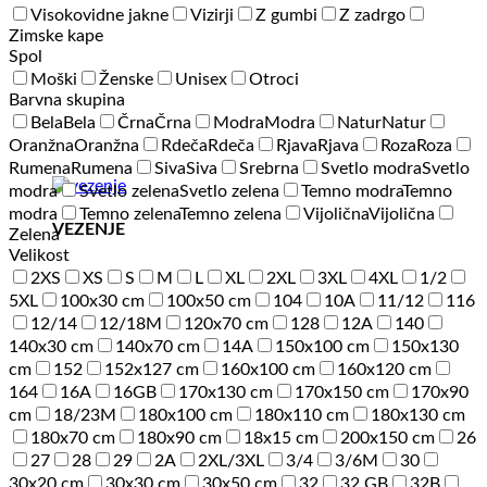
Visokovidne jakne
Vizirji
Z gumbi
Z zadrgo
Zimske kape
Spol
Moški
Ženske
Unisex
Otroci
Barvna skupina
Bela
Bela
Črna
Črna
Modra
Modra
Natur
Natur
Oranžna
Oranžna
Rdeča
Rdeča
Rjava
Rjava
Roza
Roza
Rumena
Rumena
Siva
Siva
Srebrna
Svetlo modra
Svetlo
modra
Svetlo zelena
Svetlo zelena
Temno modra
Temno
modra
Temno zelena
Temno zelena
Vijolična
Vijolična
VEZENJE
Zelena
Velikost
2XS
XS
S
M
L
XL
2XL
3XL
4XL
1/2
5XL
100x30 cm
100x50 cm
104
10A
11/12
116
12/14
12/18M
120x70 cm
128
12A
140
140x30 cm
140x70 cm
14A
150x100 cm
150x130
cm
152
152x127 cm
160x100 cm
160x120 cm
164
16A
16GB
170x130 cm
170x150 cm
170x90
cm
18/23M
180x100 cm
180x110 cm
180x130 cm
180x70 cm
180x90 cm
18x15 cm
200x150 cm
26
27
28
29
2A
2XL/3XL
3/4
3/6M
30
30x20 cm
30x30 cm
30x50 cm
32
32 GB
32B