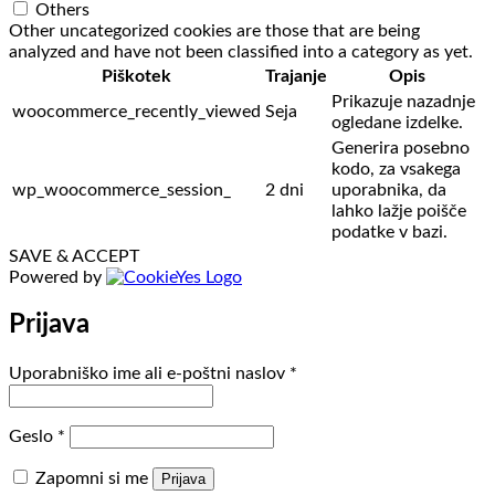
Others
Other uncategorized cookies are those that are being
analyzed and have not been classified into a category as yet.
Piškotek
Trajanje
Opis
Prikazuje nazadnje
woocommerce_recently_viewed
Seja
ogledane izdelke.
Generira posebno
kodo, za vsakega
wp_woocommerce_session_
2 dni
uporabnika, da
lahko lažje poišče
podatke v bazi.
SAVE & ACCEPT
Powered by
Prijava
Zahtevano
Uporabniško ime ali e-poštni naslov
*
Zahtevano
Geslo
*
Zapomni si me
Prijava