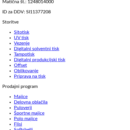
Matična št.: 1248014000
ID za DDV: SI11377208
Storitve
Sitotisk
UV tisk
Vezenje
Digitalni solventni tisk
Tampotisk
Digitalni produkcijski tisk
Offset
Oblikovanje
Priprava na tisk
Prodajni program
Majice
Delovna oblačila
Puloverji
Športne majice
Polo majice
Flisi
Softshelli