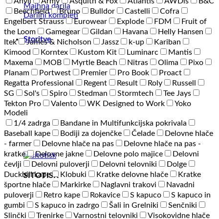
Anvil
Army
Asquith & Fox
Atlantis
AWDis
B&C
Majhna darila
Beechfield
Bruno
Bulldor
Castelli
Cofra
Darilni kompleti
Engelbert Strauss
Eurowear
Explode
FDM
Fruit of
the Loom
Gamegear
Gildan
Havana
Helly Hansen
Storitve
Itek
James & Nicholson
Jassz
k-up
Kariban
Kimood
Korntex
Kustom Kit
Luminarc
Mantis
Maxema
MOB
Myrtle Beach
Nitras
Olima
Pixo
Planam
Portwest
Premier
Pro Book
Proact
Regatta Professional
Regent
Result
Roly
Russell
SG
Sol's
Spiro
Stedman
Stormtech
Tee Jays
Tekton Pro
Valento
WK Designed to Work
Yoko
Modeli
1/4 zadrga
Bandane in Multifunkcijska pokrivala
Baseball kape
Bodiji za dojenčke
Čelade
Delovne hlače
- farmer
Delovne hlače na pas
Delovne hlače na pas -
kratke
Delovne jakne
Delovne polo majice
Delovni
čevlji
Delovni puloverji
Delovni telovniki
Dolge
Duckbill kape
Klobuki
Kratke delovne hlače
Kratke
SITOTISK
športne hlače
Markirke
Naglavni trakovi
Navadni
puloverji
Retro kape
Rokavice
S kapuco
S kapuco in
gumbi
S kapuco in zadrgo
Šali in Grelniki
Senčniki
Slinčki
Trenirke
Varnostni telovniki
Visokovidne hlače