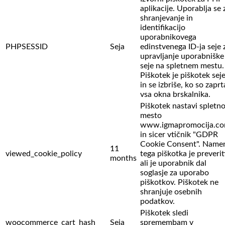
aplikacije. Uporablja se 
shranjevanje in
identifikacijo
uporabnikovega
PHPSESSID
Seja
edinstvenega ID-ja seje 
upravljanje uporabniške
seje na spletnem mestu.
Piškotek je piškotek sej
in se izbriše, ko so zaprt
vsa okna brskalnika.
Piškotek nastavi spletn
mesto
www.igmapromocija.c
in sicer vtičnik "GDPR
Cookie Consent". Name
11
viewed_cookie_policy
tega piškotka je preverit
months
ali je uporabnik dal
soglasje za uporabo
piškotkov. Piškotek ne
shranjuje osebnih
podatkov.
Piškotek sledi
woocommerce_cart_hash
Seja
spremembam v