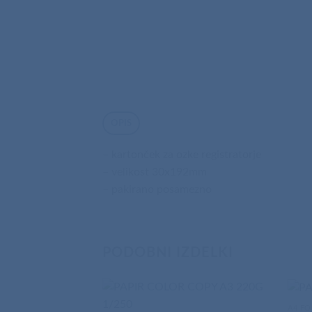
OPIS
– kartonček za ozke registratorje
– velikost 30x192mm
– pakirano posamezno
PODOBNI IZDELKI
A4 F