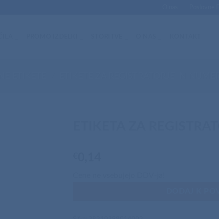
O nas
Poslovne 
ČILA
PROMO IZDELKI
STORITVE
O NAS
KONTAKT
NE ETIKETE
/
ETIKETE ZA REGISTRATORJE IN NUME
ETIKETA ZA REGISTRA
€
0,14
Cene ne vsebujejo DDV-ja!
DODAJ K PO
Šifra:
38310398014003