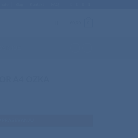
Enote
Blog
Kontakt
FAQ
0
€
0,00
RATORJE
TOR A4 OZKA
VPRAŠEVANJU