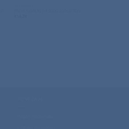
A4 FORMAT
50
PAPIR RISALNI A4 200G 200 LISTOV
€
16,38
A4 FORMAT
PAPIR COLOR COPY
€
18,06
POVEZAVE
Pogoji poslovanja
Politika zasebnosti