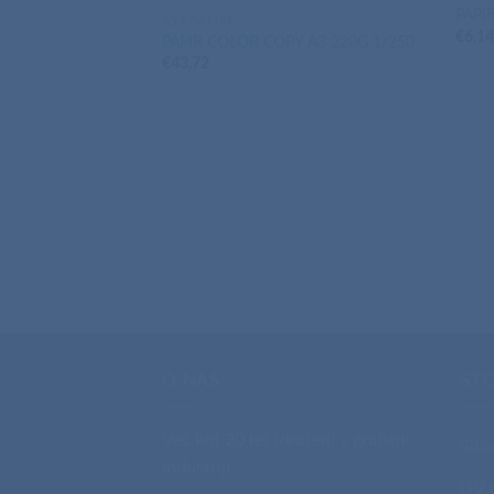
PAPI
A3 FORMAT
€
6,1
PAPIR COLOR COPY A3 220G 1/250
€
43,72
O NAS
ST
Več kot 20 let izkušenj v grafični
Sito
industriji.
UV t