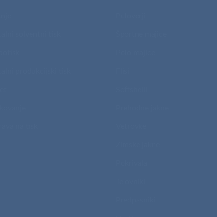
nje
Puloverji
talni solventni tisk
Športne majice
potisk
Polo majice
talni produkcijski tisk
Flisi
et
Softshelli
kovanje
Prehodne jakne
rava na tisk
Vetrovke
Zimske jakne
Pokrivala
Telovniki
Predpasniki