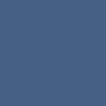
Tiskarna Igma-Graf, Martin
Veze
Škofljanec s.p.
Digi
Brege 60, 8273 Leskovec pri
Tam
Krškem
Digi
igmapromocija@gmail.com
Offs
040 744 158
Obli
Matična št.: 1248014000
Prip
ID za DDV: SI11377208