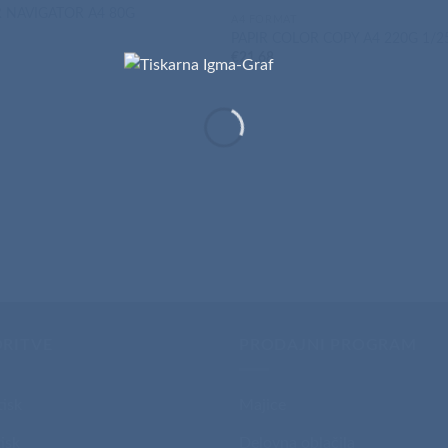
R NAVIGATOR A4 80G
A4 FORMAT
4
PAPIR COLOR COPY A4 220G 1/2
€
21,68
ORITVE
PRODAJNI PROGRAM
tisk
Majice
isk
Delovna oblačila