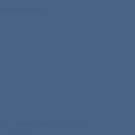
isarna
,
Samolepilne etikete