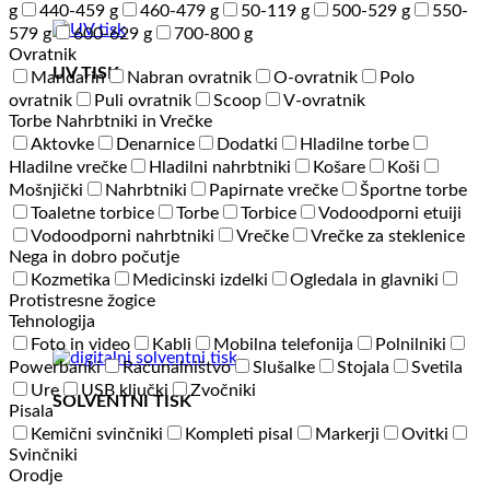
g
440-459 g
460-479 g
50-119 g
500-529 g
550-
579 g
600-629 g
700-800 g
Ovratnik
UV TISK
Mandarin
Nabran ovratnik
O-ovratnik
Polo
ovratnik
Puli ovratnik
Scoop
V-ovratnik
Torbe Nahrbtniki in Vrečke
Aktovke
Denarnice
Dodatki
Hladilne torbe
Hladilne vrečke
Hladilni nahrbtniki
Košare
Koši
Mošnjički
Nahrbtniki
Papirnate vrečke
Športne torbe
Toaletne torbice
Torbe
Torbice
Vodoodporni etuiji
Vodoodporni nahrbtniki
Vrečke
Vrečke za steklenice
Nega in dobro počutje
Kozmetika
Medicinski izdelki
Ogledala in glavniki
Protistresne žogice
Tehnologija
Foto in video
Kabli
Mobilna telefonija
Polnilniki
Powerbanki
Računalništvo
Slušalke
Stojala
Svetila
Ure
USB ključki
Zvočniki
SOLVENTNI TISK
Pisala
Kemični svinčniki
Kompleti pisal
Markerji
Ovitki
Svinčniki
Orodje