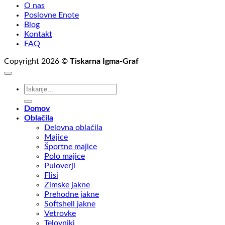
O nas
Poslovne Enote
Blog
Kontakt
FAQ
Copyright 2026 ©
Tiskarna Igma-Graf
Išči:
Domov
Oblačila
Delovna oblačila
Majice
Športne majice
Polo majice
Puloverji
Flisi
Zimske jakne
Prehodne jakne
Softshell jakne
Vetrovke
Telovniki