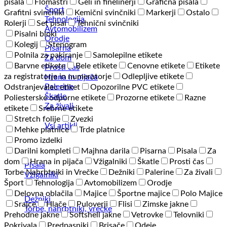
pisala
Flomastri
Geli in finelinerji
Grafična pisala
Šport
Grafitni svinčniki
Kemični svinčniki
Markerji
Ostalo
Tehnologija
Rolerji
Set pisal
Tehnični svinčniki
Avtomobilizem
Pisalni bloki
Orodje
Kolegij
Stenogram
Pisarna
Polnila za pakiranje
Samolepilne etikete
Za dom
Barvne etikete
Bele etikete
Cenovne etikete
Etikete
Prosti čas
za registratorje in numeratorje
Odlepljive etikete
Hrana in pijača
Palerine
Odstranjevalec etiket
Opozorilne PVC etikete
Škatle
Poliesterske odporne etikete
Prozorne etikete
Razne
Za živali
etikete
Srebrne etikete
Stretch folije
Zvezki
Vsi artikli
Mehke platnice
Trde platnice
Promo izdelki
Darilni kompleti
Majhna darila
Pisarna
Pisala
Za
dom
Hrana in pijača
Vžigalniki
Škatle
Prosti čas
Pisala
Torbe Nahrbtniki in Vrečke
Dežniki
Palerine
Za živali
Vžigalniki
Šport
Tehnologija
Avtomobilizem
Orodje
Delovna oblačila
Majice
Športne majice
Polo Majice
Dežniki
Srajce
Hlače
Puloverji
Flisi
Zimske jakne
Torbe, nahrbtniki, vrečke
Prehodne jakne
Softshell jakne
Vetrovke
Telovniki
Pokrivala
Predpasniki
Brisače
Odeje