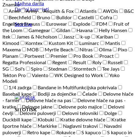
Majhna darila
Znamke
Darilni kompleti
Anvil
Army
Asquith & Fox
Atlantis
AWDis
B&C
Beechfield
Bruno
Bulldor
Castelli
Cofra
Engelbert Strauss
Eurowear
Explode
FDM
Fruit of
Storitve
the Loom
Gamegear
Gildan
Havana
Helly Hansen
Itek
James & Nicholson
Jassz
k-up
Kariban
Kimood
Korntex
Kustom Kit
Luminarc
Mantis
Maxema
MOB
Myrtle Beach
Nitras
Olima
Pixo
Planam
Portwest
Premier
Pro Book
Proact
Regatta Professional
Regent
Result
Roly
Russell
SG
Sol's
Spiro
Stedman
Stormtech
Tee Jays
Tekton Pro
Valento
WK Designed to Work
Yoko
Modeli
1/4 zadrga
Bandane in Multifunkcijska pokrivala
Baseball kape
Bodiji za dojenčke
Čelade
Delovne hlače
- farmer
Delovne hlače na pas
Delovne hlače na pas -
kratke
Delovne jakne
Delovne polo majice
Delovni
SITOTISK
čevlji
Delovni puloverji
Delovni telovniki
Dolge
Duckbill kape
Klobuki
Kratke delovne hlače
Kratke
športne hlače
Markirke
Naglavni trakovi
Navadni
puloverji
Retro kape
Rokavice
S kapuco
S kapuco in