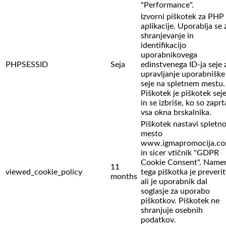
"Performance".
Izvorni piškotek za PHP
aplikacije. Uporablja se 
shranjevanje in
identifikacijo
uporabnikovega
PHPSESSID
Seja
edinstvenega ID-ja seje 
upravljanje uporabniške
seje na spletnem mestu.
Piškotek je piškotek sej
in se izbriše, ko so zaprt
vsa okna brskalnika.
Piškotek nastavi spletn
mesto
www.igmapromocija.c
in sicer vtičnik "GDPR
Cookie Consent". Name
11
viewed_cookie_policy
tega piškotka je preverit
months
ali je uporabnik dal
soglasje za uporabo
piškotkov. Piškotek ne
shranjuje osebnih
podatkov.