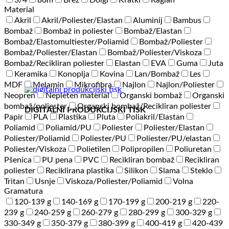
3/4
bom
Brez
Dolgi
Kratki
Raglan
Material
Akril
Akril/Poliester/Elastan
Aluminij
Bambus
Bombaž
Bombaž in poliester
Bombaž/Elastan
Bombaž/Elastomultiester/Poliamid
Bombaž/Poliester
Bombaž/Poliester/Elastan
Bombaž/Poliester/Viskoza
Bombaž/Recikliran poliester
Elastan
EVA
Guma
Juta
Keramika
Konoplja
Kovina
Lan/Bombaž
Les
MDF
Melamin
Mikrofibra
Najlon
Najlon/Poliester
Neopren
Nepleten material
Organski bombaž
Organski
bombaž/poliester
Organski bombaž/Recikliran poliester
DIGITALNI PRODUKCIJSKI TISK
Papir
PLA
Plastika
Pluta
Poliakril/Elastan
Poliamid
Poliamid/PU
Poliester
Poliester/Elastan
Poliester/Poliamid
Poliester/PU
Poliester/PU/elastan
Poliester/Viskoza
Polietilen
Polipropilen
Poliuretan
Pšenica
PU pena
PVC
Recikliran bombaž
Recikliran
poliester
Reciklirana plastika
Silikon
Slama
Steklo
Tritan
Usnje
Viskoza/Poliester/Poliamid
Volna
Gramatura
120-139 g
140-169 g
170-199 g
200-219 g
220-
239 g
240-259 g
260-279 g
280-299 g
300-329 g
330-349 g
350-379 g
380-399 g
400-419 g
420-439