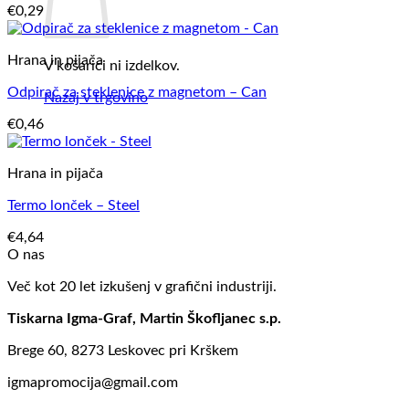
€
0,29
Hrana in pijača
V košarici ni izdelkov.
Odpirač za steklenice z magnetom – Can
Nazaj v trgovino
€
0,46
Hrana in pijača
Termo lonček – Steel
€
4,64
O nas
Več kot 20 let izkušenj v grafični industriji.
Tiskarna Igma-Graf, Martin Škofljanec s.p.
Brege 60, 8273 Leskovec pri Krškem
igmapromocija@gmail.com