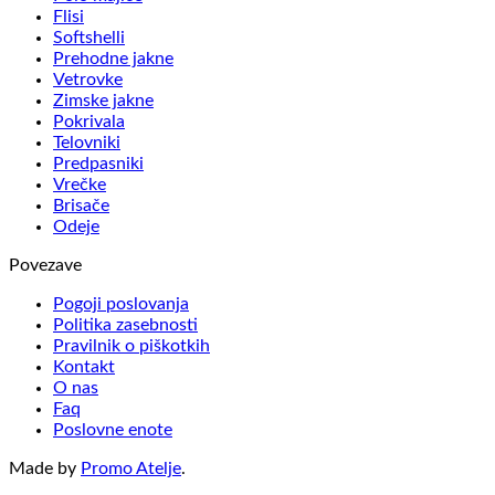
Flisi
Softshelli
Prehodne jakne
Vetrovke
Zimske jakne
Pokrivala
Telovniki
Predpasniki
Vrečke
Brisače
Odeje
Povezave
Pogoji poslovanja
Politika zasebnosti
Pravilnik o piškotkih
Kontakt
O nas
Faq
Poslovne enote
Made by
Promo Atelje
.