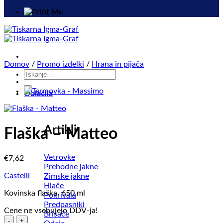
Domov
/
Promo izdelki
/
Hrana in pijača
Išči:
Oblačila
Artikli
Flaška – Matteo
Vetrovke
€
7,62
Prehodne jakne
Castelli
Zimske jakne
Hlače
Kovinska flaška. 650 ml
Pokrivala
Predpasniki
Cene ne vsebujejo DDV-ja!
Brisače
Flaška