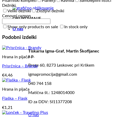
Pisarniški kompleti
Planerji
Ravnila
Samolepilni lističi
Dežniki
Veliki dežniki
Zložljivi dežniki
Cenovni razpon
OBLIKOVANJE
Show only products on sale
In stock only
O nas
Podobni izdelki
Tiskarna Igma-Graf, Martin Škofljanec
s.p.
Hrana in pijača
Brege 60, 8273 Leskovec pri Krškem
Prisrčnica – Brandy
igmapromocija@gmail.com
€
4,46
040 744 158
Hrana in pijača
Matična št.: 1248014000
Flaška – Flask
ID za DDV: SI11377208
€
1,21
O nas