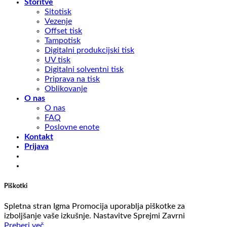
Storitve
Sitotisk
Vezenje
Offset tisk
Tampotisk
Digitalni produkcijski tisk
UV tisk
Digitalni solventni tisk
Priprava na tisk
Oblikovanje
O nas
O nas
FAQ
Poslovne enote
Kontakt
Prijava
Piškotki
Spletna stran Igma Promocija uporablja piškotke za
izboljšanje vaše izkušnje.
Nastavitve
Sprejmi
Zavrni
Preberi več...