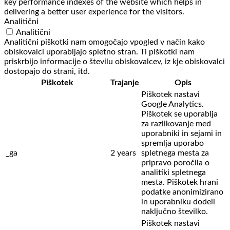
key performance indexes of the website which helps in
delivering a better user experience for the visitors.
Analitični
Analitični
Analitični piškotki nam omogočajo vpogled v način kako
obiskovalci uporabljajo spletno stran. Ti piškotki nam
priskrbijo informacije o številu obiskovalcev, iz kje obiskovalci
dostopajo do strani, itd.
Piškotek
Trajanje
Opis
Piškotek nastavi
Google Analytics.
Piškotek se uporablja
za razlikovanje med
uporabniki in sejami in
spremlja uporabo
_ga
2 years
spletnega mesta za
pripravo poročila o
analitiki spletnega
mesta. Piškotek hrani
podatke anonimizirano
in uporabniku dodeli
naključno številko.
Piškotek nastavi