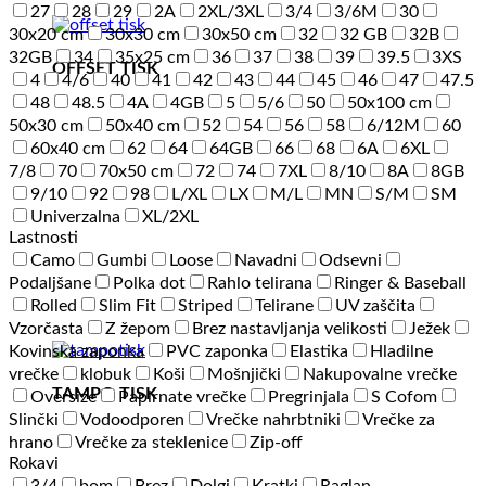
27
28
29
2A
2XL/3XL
3/4
3/6M
30
30x20 cm
30x30 cm
30x50 cm
32
32 GB
32B
32GB
34
35x25 cm
36
37
38
39
39.5
3XS
OFFSET TISK
4
4/6
40
41
42
43
44
45
46
47
47.5
48
48.5
4A
4GB
5
5/6
50
50x100 cm
50x30 cm
50x40 cm
52
54
56
58
6/12M
60
60x40 cm
62
64
64GB
66
68
6A
6XL
7/8
70
70x50 cm
72
74
7XL
8/10
8A
8GB
9/10
92
98
L/XL
LX
M/L
MN
S/M
SM
Univerzalna
XL/2XL
Lastnosti
Camo
Gumbi
Loose
Navadni
Odsevni
Podaljšane
Polka dot
Rahlo telirana
Ringer & Baseball
Rolled
Slim Fit
Striped
Telirane
UV zaščita
Vzorčasta
Z žepom
Brez nastavljanja velikosti
Ježek
Kovinska zaponka
PVC zaponka
Elastika
Hladilne
vrečke
klobuk
Koši
Mošnjički
Nakupovalne vrečke
TAMPO TISK
Oversize
Papirnate vrečke
Pregrinjala
S Cofom
Slinčki
Vodoodporen
Vrečke nahrbtniki
Vrečke za
hrano
Vrečke za steklenice
Zip-off
Rokavi