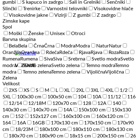
gumbi
S kapuco in zadrgo
Šali in Grelniki
Senčniki
Slinčki
Trenirke
Varnostni telovniki
Visokovidne hlače
Visokovidne jakne
Vizirji
Z gumbi
Z zadrgo
Zimske kape
Spol
Moški
Ženske
Unisex
Otroci
Barvna skupina
Bela
Bela
Črna
Črna
Modra
Modra
Natur
Natur
Oranžna
Oranžna
Rdeča
Rdeča
Rjava
Rjava
Roza
Roza
Rumena
Rumena
Siva
Siva
Srebrna
Svetlo modra
Svetlo
VEZENJE
modra
Svetlo zelena
Svetlo zelena
Temno modra
Temno
modra
Temno zelena
Temno zelena
Vijolična
Vijolična
Zelena
Velikost
2XS
XS
S
M
L
XL
2XL
3XL
4XL
1/2
5XL
100x30 cm
100x50 cm
104
10A
11/12
116
12/14
12/18M
120x70 cm
128
12A
140
140x30 cm
140x70 cm
14A
150x100 cm
150x130
cm
152
152x127 cm
160x100 cm
160x120 cm
164
16A
16GB
170x130 cm
170x150 cm
170x90
cm
18/23M
180x100 cm
180x110 cm
180x130 cm
180x70 cm
180x90 cm
18x15 cm
200x150 cm
26