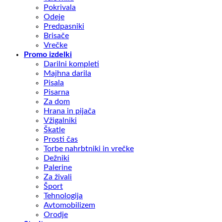
Pokrivala
Odeje
Predpasniki
Brisače
Vrečke
Promo izdelki
Darilni kompleti
Majhna darila
Pisala
Pisarna
Za dom
Hrana in pijača
Vžigalniki
Škatle
Prosti čas
Torbe nahrbtniki in vrečke
Dežniki
Palerine
Za živali
Šport
Tehnologija
Avtomobilizem
Orodje