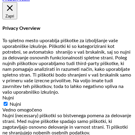
Zapri
Privacy Overview
To spletno mesto uporablja piškotke za izboljšanje vaše
uporabniške izkušnje. Piškotki ki so kategorizirani kot
potrebni, se avtomatsko shranijo v vaš brskalnik, saj so nujni
za delovanje osnovnih funkcionalnosti spletne strani. Poleg
nujnih piškotkov uporabljamo tudi third-party piškotke, ki
nam pomagajo analizirati in razumeti način, kako uporabljate
spletno stran. Ti piškotki bodo shranjeni v vaš brskalnik samo
v primeru vaše izrecne privolitve. Na voljo imate tudi
zavrnitev teh piškotkov, toda to lahko negativno vpliva na
vašo uporabniško izkušnjo.
Nujni
Nujni
Vedno omogočeno
Nujni (necessary) piškotki so bistvenega pomena za delovanje
strani. Med nujne piškotke spadajo samo piškotki, ki
zagotavljajo osnovno delovanje in varnost strani. Ti piškotki
ne shranjujejo nobenih osebnih podatkov.