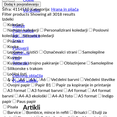
Odeje
-
Dodaj k povpraševanju
Matteo
Šifra:
4114510
Kategorija:
Hrana in pijača
Vsi artikli
količina
Filter products
Showing all 3018 results
Izdelki
Koledarji
Majice
Namizni koledarji
Personalizirani koledarji
Poslovni
Polo majice
Športne majice
koledarji
Slikovni koledarji
Srajce
Pisarna
Kocke
Puloverji
Lepljene
Lističi
Označevalci strani
Samolepilne
Softshelli
Kuverte
Flisi
Telovniki
Kuverte za strojno pakiranje
Oblazinjene
Samolepilne
Silikonske s trakom
Ločilni listi
Delovna oblačila
A-Ž
A4
A5
A6
Večdelni barvni
Večdelni številke
Promo izdelki
Ovojni papir
Papir B1
Papir za kopiranje in printanje
A3 format
A3 format barvni
A4 format
A4 format
barvni
A4-A3 ekološki
A4-A3 foto
A5 format
Indigo
papir
Paus papir
Artikli
Pisala
Barvice
Bombice, mince in refili
Brisalci
Etuiji za