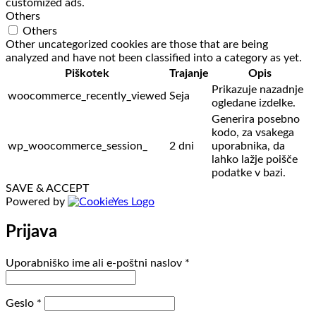
customized ads.
Others
Others
Other uncategorized cookies are those that are being
analyzed and have not been classified into a category as yet.
Piškotek
Trajanje
Opis
Prikazuje nazadnje
woocommerce_recently_viewed
Seja
ogledane izdelke.
Generira posebno
kodo, za vsakega
wp_woocommerce_session_
2 dni
uporabnika, da
lahko lažje poišče
podatke v bazi.
SAVE & ACCEPT
Powered by
Prijava
Zahtevano
Uporabniško ime ali e-poštni naslov
*
Zahtevano
Geslo
*