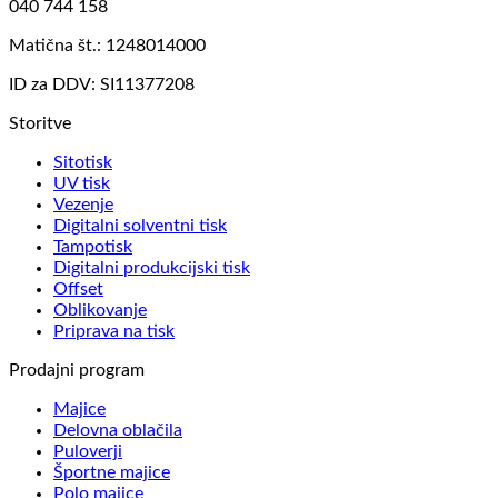
040 744 158
Matična št.: 1248014000
ID za DDV: SI11377208
Storitve
Sitotisk
UV tisk
Vezenje
Digitalni solventni tisk
Tampotisk
Digitalni produkcijski tisk
Offset
Oblikovanje
Priprava na tisk
Prodajni program
Majice
Delovna oblačila
Puloverji
Športne majice
Polo majice