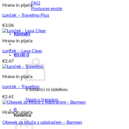
FAQ
Hrana in pijača
Poslovne enote
Lonček – Travelino Plus
€
3,06
Kontakt
Hrana in pijača
Lonček – Lava Clear
€
0,00
0
€
2,67
Hrana in pijača
Lonček – Travelino
V košarici ni izdelkov.
€
2,61
Nazaj v trgovino
0
Hrana in pijača
Košarica
Obesek za ključe z odpiračem – Barmen