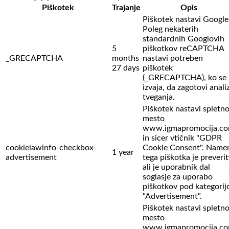
Piškotek
Trajanje
Opis
Piškotek nastavi Google
Poleg nekaterih
standardnih Googlovih
5
piškotkov reCAPTCHA
_GRECAPTCHA
months
nastavi potreben
27 days
piškotek
(_GRECAPTCHA), ko se
izvaja, da zagotovi anali
tveganja.
Piškotek nastavi spletn
mesto
www.igmapromocija.c
in sicer vtičnik "GDPR
cookielawinfo-checkbox-
Cookie Consent". Name
1 year
advertisement
tega piškotka je preverit
ali je uporabnik dal
soglasje za uporabo
piškotkov pod kategorij
"Advertisement".
Piškotek nastavi spletn
mesto
www.igmapromocija.c