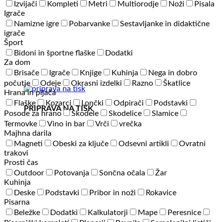
Izvijači
Kompleti
Metri
Multiorodje
Noži
Pisala
Igrače
Namizne igre
Pobarvanke
Sestavljanke in didaktične
igrače
Šport
Bidoni in športne flaške
Dodatki
Za dom
Brisače
Igrače
Knjige
Kuhinja
Nega in dobro
počutje
Odeje
Okrasni izdelki
Razno
Škatlice
Hrana in pijača
Flaške
Kozarci
Lončki
Odpirači
Podstavki
PRIPRAVA NA TISK
Posode za hrano
Skodele
Skodelice
Slamice
Termovke
Vino in bar
Vrči
vrečka
Majhna darila
Magneti
Obeski za ključe
Odsevni artikli
Ovratni
trakovi
Prosti čas
Outdoor
Potovanja
Sončna očala
Žar
Kuhinja
Deske
Podstavki
Pribor in noži
Rokavice
Pisarna
Beležke
Dodatki
Kalkulatorji
Mape
Peresnice