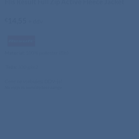
Flis Result Full Zip Active Fleece Jacket
14,55
€
+ ddv
Material
: 100% poliester (flis)
Teža
: 330 g/m2
Cene ne vsebujejo DDV-ja!
Na voljo za naročilo brez zaloge