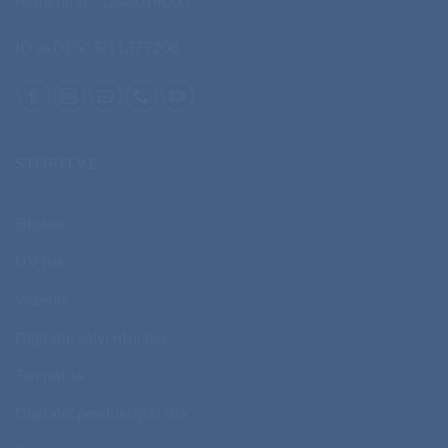
Matična št.: 1248014000
ID za DDV: SI11377208
STORITVE
Sitotisk
UV tisk
Vezenje
Digitalni solventni tisk
Tampotisk
Digitalni produkcijski tisk