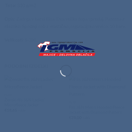
Teža
: 330 g/m2
Opis
: Zadrga v barvi flisa. Dva velika žepa spredaj. Patenta z
elastiko. Spodnji rob z elastično, regulacijsko vrvico. 10 barv.
Velikosti
: S-3XL
PODOBNI IZDELKI
FLISI
Ženski flis J&N Ladies’
FLISI
Microfleece Jacket
Flis J&N Men’s Hooded Fleece
€
18,65
+ ddv
Jacket with Diamond Pattern
€
28,00
+ ddv