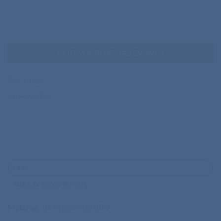
DODAJ K POVPRAŠEVANJU
Šifra:
R036X
Kategorija:
Flisi
OPIS
MERE IN SPECIFIKACIJE
Material
: 100% poliester (flis)