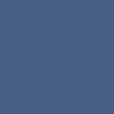
Prehodne jakne
Vetrovke
Zimske jakne
Pokrivala
Telovniki
Predpasniki
Vrečke
Brisače
Odeje
POVEZAVE
Pogoji poslovanja