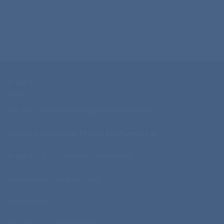
O NAS
Več kot 20 let izkušenj v grafični industriji.
Tiskarna Igma-Graf, Martin Škofljanec s.p.
Brege 60, 8273 Leskovec pri Krškem
igmapromocija@gmail.com
040 744 158