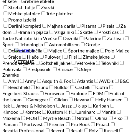
etikete
Srebrne etikete
Stretch folije
Zvezki
Mehke platnice
Trde platnice
Promo izdelki
Darilni kompleti
Majhna darila
Pisarna
Pisala
Za
dom
Hrana in pijača
Vžigalniki
Škatle
Prosti čas
Torbe Nahrbtniki in Vrečke
Dežniki
Palerine
Za živali
Šport
Tehnologija
Avtomobilizem
Orodje
Delovna oblačila
Majice
Športne majice
Polo Majice
Srajce
Hlače
Puloverji
Flisi
Zimske jakne
VEZENJE
Prehodne jakne
Softshell jakne
Vetrovke
Telovniki
Pokrivala
Predpasniki
Brisače
Odeje
Znamke
Anvil
Army
Asquith & Fox
Atlantis
AWDis
B&C
Beechfield
Bruno
Bulldor
Castelli
Cofra
Engelbert Strauss
Eurowear
Explode
FDM
Fruit of
the Loom
Gamegear
Gildan
Havana
Helly Hansen
Itek
James & Nicholson
Jassz
k-up
Kariban
Kimood
Korntex
Kustom Kit
Luminarc
Mantis
Maxema
MOB
Myrtle Beach
Nitras
Olima
Pixo
Planam
Portwest
Premier
Pro Book
Proact
Regatta Professional
Regent
Result
Roly
Russell