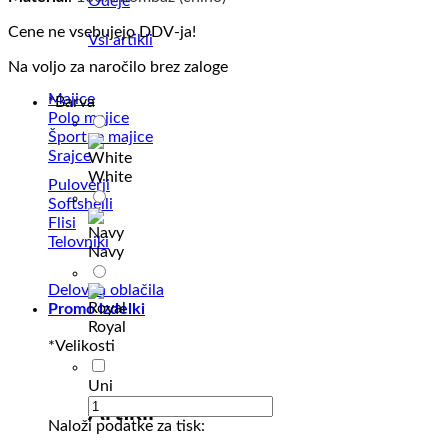
Odeje
Cene ne vsebujejo DDV-ja!
Vsi artikli
Na voljo za naročilo brez zaloge
Majice
*
Barva
Polo majice
Športne majice
Srajce
White
Puloverji
Softshelli
Flisi
Telovniki
Navy
Delovna oblačila
Promo izdelki
Royal
*
Velikosti
Uni
Artikli
Naloži podatke za tisk: