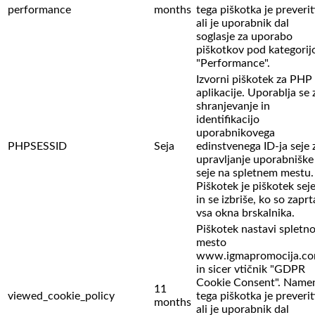
performance
months
tega piškotka je preverit
ali je uporabnik dal
soglasje za uporabo
piškotkov pod kategorij
"Performance".
Izvorni piškotek za PHP
aplikacije. Uporablja se 
shranjevanje in
identifikacijo
uporabnikovega
PHPSESSID
Seja
edinstvenega ID-ja seje 
upravljanje uporabniške
seje na spletnem mestu.
Piškotek je piškotek sej
in se izbriše, ko so zaprt
vsa okna brskalnika.
Piškotek nastavi spletn
mesto
www.igmapromocija.c
in sicer vtičnik "GDPR
Cookie Consent". Name
11
viewed_cookie_policy
tega piškotka je preverit
months
ali je uporabnik dal