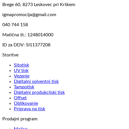
Brege 60, 8273 Leskovec pri Krškem
igmapromocija@gmail.com
040 744 158
Matična št.: 1248014000
ID za DDV: SI11377208
Storitve
Sitotisk
UV tisk
Vezenje
Digitalni solventni tisk
Tampotisk
Digitalni produkcijski tisk
Offset
Oblikovanje
Priprava na tisk
Prodajni program
Majice