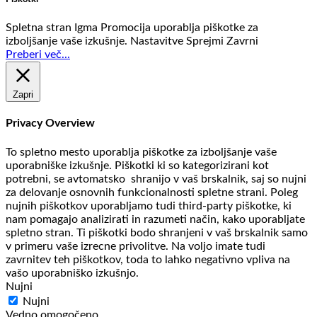
Spletna stran Igma Promocija uporablja piškotke za
izboljšanje vaše izkušnje.
Nastavitve
Sprejmi
Zavrni
Preberi več...
Zapri
Privacy Overview
To spletno mesto uporablja piškotke za izboljšanje vaše
uporabniške izkušnje. Piškotki ki so kategorizirani kot
potrebni, se avtomatsko shranijo v vaš brskalnik, saj so nujni
za delovanje osnovnih funkcionalnosti spletne strani. Poleg
nujnih piškotkov uporabljamo tudi third-party piškotke, ki
nam pomagajo analizirati in razumeti način, kako uporabljate
spletno stran. Ti piškotki bodo shranjeni v vaš brskalnik samo
v primeru vaše izrecne privolitve. Na voljo imate tudi
zavrnitev teh piškotkov, toda to lahko negativno vpliva na
vašo uporabniško izkušnjo.
Nujni
Nujni
Vedno omogočeno