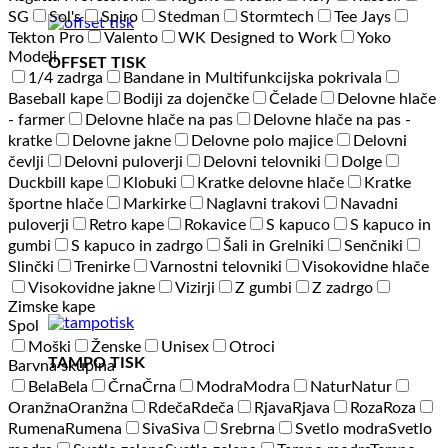
SG
Sol's
Spiro
Stedman
Stormtech
Tee Jays
Tekton Pro
Valento
WK Designed to Work
Yoko
Modeli
OFFSET TISK
1/4 zadrga
Bandane in Multifunkcijska pokrivala
Baseball kape
Bodiji za dojenčke
Čelade
Delovne hlače
- farmer
Delovne hlače na pas
Delovne hlače na pas -
kratke
Delovne jakne
Delovne polo majice
Delovni
čevlji
Delovni puloverji
Delovni telovniki
Dolge
Duckbill kape
Klobuki
Kratke delovne hlače
Kratke
športne hlače
Markirke
Naglavni trakovi
Navadni
puloverji
Retro kape
Rokavice
S kapuco
S kapuco in
gumbi
S kapuco in zadrgo
Šali in Grelniki
Senčniki
Slinčki
Trenirke
Varnostni telovniki
Visokovidne hlače
Visokovidne jakne
Vizirji
Z gumbi
Z zadrgo
Zimske kape
Spol
Moški
Ženske
Unisex
Otroci
TAMPO TISK
Barvna skupina
Bela
Bela
Črna
Črna
Modra
Modra
Natur
Natur
Oranžna
Oranžna
Rdeča
Rdeča
Rjava
Rjava
Roza
Roza
Rumena
Rumena
Siva
Siva
Srebrna
Svetlo modra
Svetlo