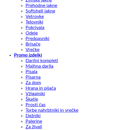
Prehodne jakne
Softshell jakne
Vetrovke
Telovniki
Pokrivala
Odeje
Predpasniki
Brisače
Vrečke
Promo izdelki
Darilni kompleti
Majhna darila
Pisala
Pisarna
Za dom
Hrana in pijača
Vžigalniki
Škatle
Prosti čas
Torbe nahrbtniki in vrečke
Dežniki
Palerine
Za živali