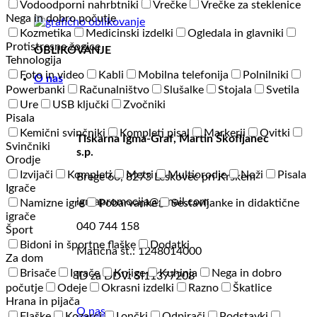
Vodoodporni nahrbtniki
Vrečke
Vrečke za steklenice
Nega in dobro počutje
Kozmetika
Medicinski izdelki
Ogledala in glavniki
Protistresne žogice
OBLIKOVANJE
Tehnologija
Foto in video
Kabli
Mobilna telefonija
Polnilniki
O nas
Powerbanki
Računalništvo
Slušalke
Stojala
Svetila
Ure
USB ključki
Zvočniki
Pisala
Kemični svinčniki
Kompleti pisal
Markerji
Ovitki
Tiskarna Igma-Graf, Martin Škofljanec
Svinčniki
s.p.
Orodje
Izvijači
Kompleti
Metri
Multiorodje
Noži
Pisala
Brege 60, 8273 Leskovec pri Krškem
Igrače
igmapromocija@gmail.com
Namizne igre
Pobarvanke
Sestavljanke in didaktične
igrače
040 744 158
Šport
Bidoni in športne flaške
Dodatki
Matična št.: 1248014000
Za dom
Brisače
Igrače
Knjige
Kuhinja
Nega in dobro
ID za DDV: SI11377208
počutje
Odeje
Okrasni izdelki
Razno
Škatlice
Hrana in pijača
O nas
Flaške
Kozarci
Lončki
Odpirači
Podstavki