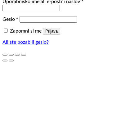
Zahtevano
Uporabniško ime ali e-poštni naslov
*
Zahtevano
Geslo
*
Zapomni si me
Prijava
Ali ste pozabili geslo?