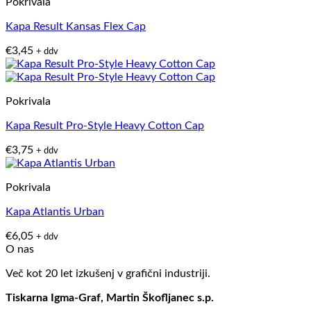
Pokrivala
Kapa Result Kansas Flex Cap
€
3,45
+ ddv
Pokrivala
Kapa Result Pro-Style Heavy Cotton Cap
€
3,75
+ ddv
Pokrivala
Kapa Atlantis Urban
€
6,05
+ ddv
O nas
Več kot 20 let izkušenj v grafični industriji.
Tiskarna Igma-Graf, Martin Škofljanec s.p.