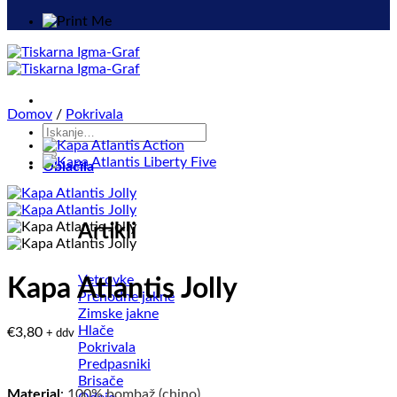
Domov
/
Pokrivala
Išči:
Oblačila
Artikli
Vetrovke
Kapa Atlantis Jolly
Prehodne jakne
Zimske jakne
Hlače
€
3,80
+ ddv
Pokrivala
Predpasniki
Brisače
Material
:
100% bombaž (chino)