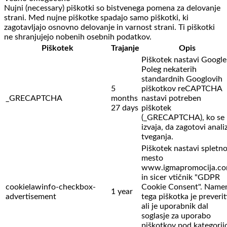
Nujni (necessary) piškotki so bistvenega pomena za delovanje
strani. Med nujne piškotke spadajo samo piškotki, ki
zagotavljajo osnovno delovanje in varnost strani. Ti piškotki
ne shranjujejo nobenih osebnih podatkov.
Piškotek
Trajanje
Opis
Piškotek nastavi Google
Poleg nekaterih
standardnih Googlovih
5
piškotkov reCAPTCHA
_GRECAPTCHA
months
nastavi potreben
27 days
piškotek
(_GRECAPTCHA), ko se
izvaja, da zagotovi anali
tveganja.
Piškotek nastavi spletn
mesto
www.igmapromocija.c
in sicer vtičnik "GDPR
cookielawinfo-checkbox-
Cookie Consent". Name
1 year
advertisement
tega piškotka je preverit
ali je uporabnik dal
soglasje za uporabo
piškotkov pod kategorij