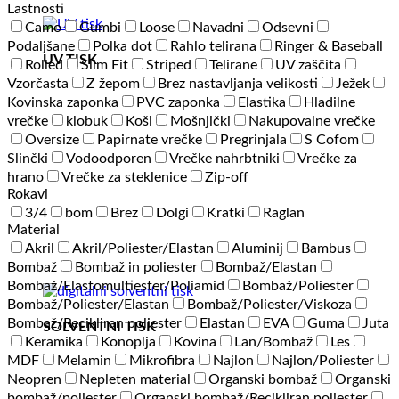
Lastnosti
Camo
Gumbi
Loose
Navadni
Odsevni
Podaljšane
Polka dot
Rahlo telirana
Ringer & Baseball
UV TISK
Rolled
Slim Fit
Striped
Telirane
UV zaščita
Vzorčasta
Z žepom
Brez nastavljanja velikosti
Ježek
Kovinska zaponka
PVC zaponka
Elastika
Hladilne
vrečke
klobuk
Koši
Mošnjički
Nakupovalne vrečke
Oversize
Papirnate vrečke
Pregrinjala
S Cofom
Slinčki
Vodoodporen
Vrečke nahrbtniki
Vrečke za
hrano
Vrečke za steklenice
Zip-off
Rokavi
3/4
bom
Brez
Dolgi
Kratki
Raglan
Material
Akril
Akril/Poliester/Elastan
Aluminij
Bambus
Bombaž
Bombaž in poliester
Bombaž/Elastan
Bombaž/Elastomultiester/Poliamid
Bombaž/Poliester
Bombaž/Poliester/Elastan
Bombaž/Poliester/Viskoza
Bombaž/Recikliran poliester
Elastan
EVA
Guma
Juta
SOLVENTNI TISK
Keramika
Konoplja
Kovina
Lan/Bombaž
Les
MDF
Melamin
Mikrofibra
Najlon
Najlon/Poliester
Neopren
Nepleten material
Organski bombaž
Organski
bombaž/poliester
Organski bombaž/Recikliran poliester