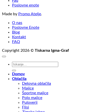
Faq
Poslovne enote
Made by
Promo Atelje
.
O nas
Poslovne Enote
Blog
Kontakt
FAQ
Copyright 2026 ©
Tiskarna Igma-Graf
Išči:
Domov
Oblačila
Delovna oblačila
Majice
Športne majice
Polo majice
Puloverji
Flisi
Zimske jakne