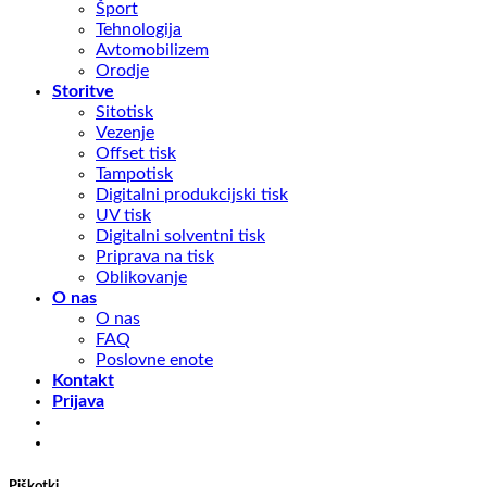
Šport
Tehnologija
Avtomobilizem
Orodje
Storitve
Sitotisk
Vezenje
Offset tisk
Tampotisk
Digitalni produkcijski tisk
UV tisk
Digitalni solventni tisk
Priprava na tisk
Oblikovanje
O nas
O nas
FAQ
Poslovne enote
Kontakt
Prijava
Piškotki