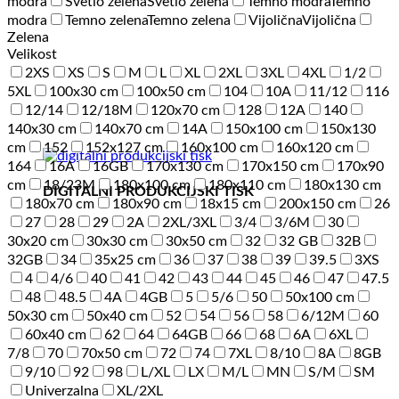
modra
Svetlo zelena
Svetlo zelena
Temno modra
Temno
modra
Temno zelena
Temno zelena
Vijolična
Vijolična
Zelena
Velikost
2XS
XS
S
M
L
XL
2XL
3XL
4XL
1/2
5XL
100x30 cm
100x50 cm
104
10A
11/12
116
12/14
12/18M
120x70 cm
128
12A
140
140x30 cm
140x70 cm
14A
150x100 cm
150x130
cm
152
152x127 cm
160x100 cm
160x120 cm
164
16A
16GB
170x130 cm
170x150 cm
170x90
cm
18/23M
180x100 cm
180x110 cm
180x130 cm
DIGITALNI PRODUKCIJSKI TISK
180x70 cm
180x90 cm
18x15 cm
200x150 cm
26
27
28
29
2A
2XL/3XL
3/4
3/6M
30
30x20 cm
30x30 cm
30x50 cm
32
32 GB
32B
32GB
34
35x25 cm
36
37
38
39
39.5
3XS
4
4/6
40
41
42
43
44
45
46
47
47.5
48
48.5
4A
4GB
5
5/6
50
50x100 cm
50x30 cm
50x40 cm
52
54
56
58
6/12M
60
60x40 cm
62
64
64GB
66
68
6A
6XL
7/8
70
70x50 cm
72
74
7XL
8/10
8A
8GB
9/10
92
98
L/XL
LX
M/L
MN
S/M
SM
Univerzalna
XL/2XL