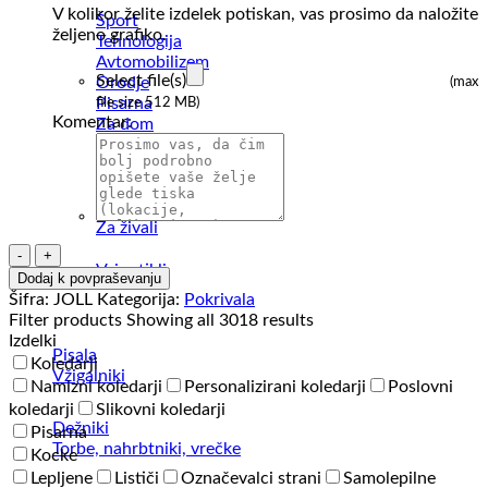
V kolikor želite izdelek potiskan, vas prosimo da naložite
Šport
željeno grafiko.
Tehnologija
Avtomobilizem
Select file(s)
Orodje
(max
Pisarna
file size 512 MB)
Komentar:
Za dom
Prosti čas
Hrana in pijača
Palerine
Škatle
Za živali
Kapa
Vsi artikli
Atlantis
Dodaj k povpraševanju
Jolly
Šifra:
JOLL
Kategorija:
Pokrivala
količina
Filter products
Showing all 3018 results
Izdelki
Pisala
Koledarji
Vžigalniki
Namizni koledarji
Personalizirani koledarji
Poslovni
koledarji
Slikovni koledarji
Dežniki
Pisarna
Torbe, nahrbtniki, vrečke
Kocke
Lepljene
Lističi
Označevalci strani
Samolepilne