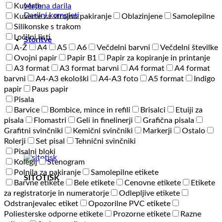
Majhna darila
Kuverte
Darilni kompleti
Kuverte za strojno pakiranje
Oblazinjene
Samolepilne
Silikonske s trakom
Ločilni listi
Storitve
A-Ž
A4
A5
A6
Večdelni barvni
Večdelni številke
Ovojni papir
Papir B1
Papir za kopiranje in printanje
A3 format
A3 format barvni
A4 format
A4 format
barvni
A4-A3 ekološki
A4-A3 foto
A5 format
Indigo
papir
Paus papir
Pisala
Barvice
Bombice, mince in refili
Brisalci
Etuiji za
pisala
Flomastri
Geli in finelinerji
Grafična pisala
Grafitni svinčniki
Kemični svinčniki
Markerji
Ostalo
Rolerji
Set pisal
Tehnični svinčniki
Pisalni bloki
Kolegij
Stenogram
Polnila za pakiranje
Samolepilne etikete
SITOTISK
Barvne etikete
Bele etikete
Cenovne etikete
Etikete
za registratorje in numeratorje
Odlepljive etikete
Odstranjevalec etiket
Opozorilne PVC etikete
Poliesterske odporne etikete
Prozorne etikete
Razne