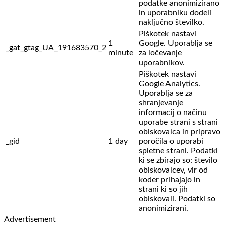
podatke anonimizirano
in uporabniku dodeli
naključno številko.
Piškotek nastavi
1
Google. Uporablja se
_gat_gtag_UA_191683570_2
minute
za ločevanje
uporabnikov.
Piškotek nastavi
Google Analytics.
Uporablja se za
shranjevanje
informacij o načinu
uporabe strani s strani
obiskovalca in pripravo
_gid
1 day
poročila o uporabi
spletne strani. Podatki
ki se zbirajo so: število
obiskovalcev,
vir od
koder prihajajo in
strani ki so jih
obiskovali. Podatki so
anonimizirani.
Advertisement