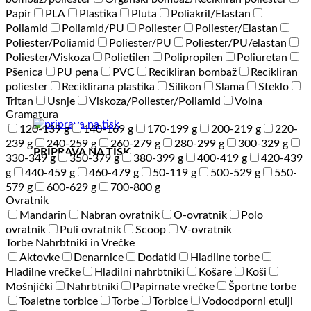
Papir
PLA
Plastika
Pluta
Poliakril/Elastan
Poliamid
Poliamid/PU
Poliester
Poliester/Elastan
Poliester/Poliamid
Poliester/PU
Poliester/PU/elastan
Poliester/Viskoza
Polietilen
Polipropilen
Poliuretan
Pšenica
PU pena
PVC
Recikliran bombaž
Recikliran
poliester
Reciklirana plastika
Silikon
Slama
Steklo
Tritan
Usnje
Viskoza/Poliester/Poliamid
Volna
Gramatura
120-139 g
140-169 g
170-199 g
200-219 g
220-
239 g
240-259 g
260-279 g
280-299 g
300-329 g
PRIPRAVA NA TISK
330-349 g
350-379 g
380-399 g
400-419 g
420-439
g
440-459 g
460-479 g
50-119 g
500-529 g
550-
579 g
600-629 g
700-800 g
Ovratnik
Mandarin
Nabran ovratnik
O-ovratnik
Polo
ovratnik
Puli ovratnik
Scoop
V-ovratnik
Torbe Nahrbtniki in Vrečke
Aktovke
Denarnice
Dodatki
Hladilne torbe
Hladilne vrečke
Hladilni nahrbtniki
Košare
Koši
Mošnjički
Nahrbtniki
Papirnate vrečke
Športne torbe
Toaletne torbice
Torbe
Torbice
Vodoodporni etuiji