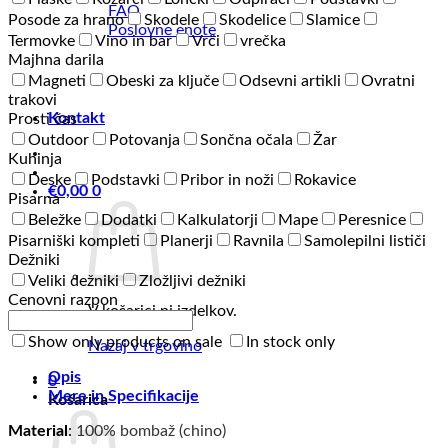
FAQ
Posode za hrano
Skodele
Skodelice
Slamice
Poslovne enote
Termovke
Vino in bar
Vrči
vrečka
Majhna darila
Magneti
Obeski za ključe
Odsevni artikli
Ovratni
trakovi
Kontakt
Prosti čas
Outdoor
Potovanja
Sončna očala
Žar
Kuhinja
Deske
Podstavki
Pribor in noži
Rokavice
€
0,00
0
Pisarna
Beležke
Dodatki
Kalkulatorji
Mape
Peresnice
Pisarniški kompleti
Planerji
Ravnila
Samolepilni lističi
Dežniki
Veliki dežniki
Zložljivi dežniki
Cenovni razpon
V košarici ni izdelkov.
Show only products on sale
In stock only
Nazaj v trgovino
Opis
0
Mere in Specifikacije
Košarica
Material
:
100% bombaž (chino)