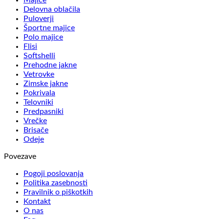
Delovna oblačila
Puloverji
Športne majice
Polo majice
Flisi
Softshelli
Prehodne jakne
Vetrovke
Zimske jakne
Pokrivala
Telovniki
Predpasniki
Vrečke
Brisače
Odeje
Povezave
Pogoji poslovanja
Politika zasebnosti
Pravilnik o piškotkih
Kontakt
O nas