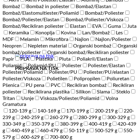
Akril
Akril/Poliester/Elastan
Aluminij
Bambus
Bombaž
Bombaž in poliester
Bombaž/Elastan
Bombaž/Elastomultiester/Poliamid
Bombaž/Poliester
Bombaž/Poliester/Elastan
Bombaž/Poliester/Viskoza
Bombaž/Recikliran poliester
Elastan
EVA
Guma
Juta
Keramika
Konoplja
Kovina
Lan/Bombaž
Les
MDF
Melamin
Mikrofibra
Najlon
Najlon/Poliester
Neopren
Nepleten material
Organski bombaž
Organski
bombaž/poliester
Organski bombaž/Recikliran poliester
Papir
PLA
Plastika
Pluta
Poliakril/Elastan
Poliamid
Poliamid/PU
Poliester
Poliester/Elastan
PRIPRAVA NA TISK
Poliester/Poliamid
Poliester/PU
Poliester/PU/elastan
Poliester/Viskoza
Polietilen
Polipropilen
Poliuretan
Pšenica
PU pena
PVC
Recikliran bombaž
Recikliran
poliester
Reciklirana plastika
Silikon
Slama
Steklo
Tritan
Usnje
Viskoza/Poliester/Poliamid
Volna
Gramatura
120-139 g
140-169 g
170-199 g
200-219 g
220-
239 g
240-259 g
260-279 g
280-299 g
300-329 g
330-349 g
350-379 g
380-399 g
400-419 g
420-439
g
440-459 g
460-479 g
50-119 g
500-529 g
550-
579 g
600-629 g
700-800 g