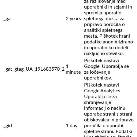
za razlikovanje med
uporabniki in sejami in
spremlja uporabo
_ga
2 years
spletnega mesta za
pripravo poročila o
analitiki spletnega
mesta. Piškotek hrani
podatke anonimizirano
in uporabniku dodeli
naključno številko.
Piškotek nastavi
1
Google. Uporablja se
_gat_gtag_UA_191683570_2
minute
za ločevanje
uporabnikov.
Piškotek nastavi
Google Analytics.
Uporablja se za
shranjevanje
informacij o načinu
uporabe strani s strani
obiskovalca in pripravo
_gid
1 day
poročila o uporabi
spletne strani. Podatki