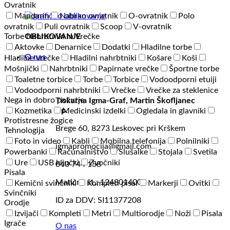
Ovratnik
Mandarin
Nabran ovratnik
O-ovratnik
Polo
ovratnik
Puli ovratnik
Scoop
V-ovratnik
OBLIKOVANJE
Torbe Nahrbtniki in Vrečke
Aktovke
Denarnice
Dodatki
Hladilne torbe
O nas
Hladilne vrečke
Hladilni nahrbtniki
Košare
Koši
Mošnjički
Nahrbtniki
Papirnate vrečke
Športne torbe
Toaletne torbice
Torbe
Torbice
Vodoodporni etuiji
Vodoodporni nahrbtniki
Vrečke
Vrečke za steklenice
Nega in dobro počutje
Tiskarna Igma-Graf, Martin Škofljanec
s.p.
Kozmetika
Medicinski izdelki
Ogledala in glavniki
Protistresne žogice
Brege 60, 8273 Leskovec pri Krškem
Tehnologija
Foto in video
Kabli
Mobilna telefonija
Polnilniki
igmapromocija@gmail.com
Powerbanki
Računalništvo
Slušalke
Stojala
Svetila
Ure
USB ključki
Zvočniki
040 744 158
Pisala
Matična št.: 1248014000
Kemični svinčniki
Kompleti pisal
Markerji
Ovitki
Svinčniki
ID za DDV: SI11377208
Orodje
Izvijači
Kompleti
Metri
Multiorodje
Noži
Pisala
Igrače
O nas