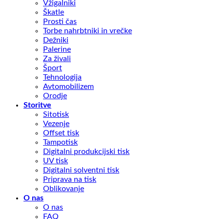
Vžigalniki
Škatle
Prosti čas
Torbe nahrbtniki in vrečke
Dežniki
Palerine
Za živali
Šport
Tehnologija
Avtomobilizem
Orodje
Storitve
Sitotisk
Vezenje
Offset tisk
Tampotisk
Digitalni produkcijski tisk
UV tisk
Digitalni solventni tisk
Priprava na tisk
Oblikovanje
O nas
O nas
FAQ