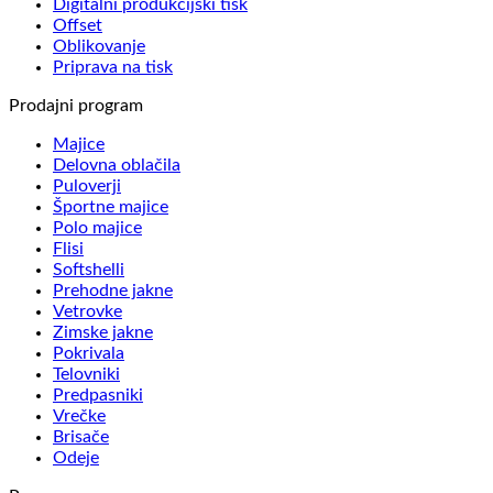
Digitalni produkcijski tisk
Offset
Oblikovanje
Priprava na tisk
Prodajni program
Majice
Delovna oblačila
Puloverji
Športne majice
Polo majice
Flisi
Softshelli
Prehodne jakne
Vetrovke
Zimske jakne
Pokrivala
Telovniki
Predpasniki
Vrečke
Brisače
Odeje