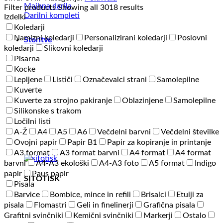
količina
Majhna darila
Filter products
Showing all 3018 results
Darilni kompleti
Izdelki
Koledarji
Namizni koledarji
Personalizirani koledarji
Poslovni
Storitve
koledarji
Slikovni koledarji
Pisarna
Kocke
Lepljene
Lističi
Označevalci strani
Samolepilne
Kuverte
Kuverte za strojno pakiranje
Oblazinjene
Samolepilne
Silikonske s trakom
Ločilni listi
A-Ž
A4
A5
A6
Večdelni barvni
Večdelni številke
Ovojni papir
Papir B1
Papir za kopiranje in printanje
A3 format
A3 format barvni
A4 format
A4 format
barvni
A4-A3 ekološki
A4-A3 foto
A5 format
Indigo
papir
Paus papir
SITOTISK
Pisala
Barvice
Bombice, mince in refili
Brisalci
Etuiji za
pisala
Flomastri
Geli in finelinerji
Grafična pisala
Grafitni svinčniki
Kemični svinčniki
Markerji
Ostalo