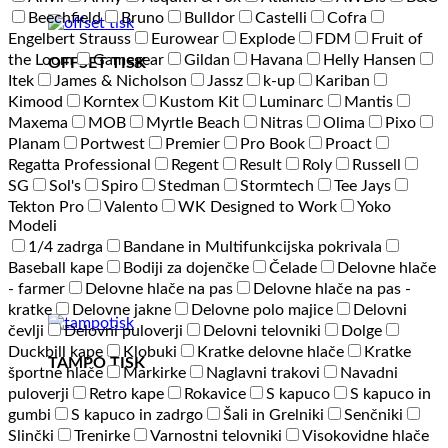
Beechfield
Bruno
Bulldor
Castelli
Cofra
Engelbert Strauss
Eurowear
Explode
FDM
Fruit of
the Loom
Gamegear
Gildan
Havana
Helly Hansen
OFFSET TISK
Itek
James & Nicholson
Jassz
k-up
Kariban
Kimood
Korntex
Kustom Kit
Luminarc
Mantis
Maxema
MOB
Myrtle Beach
Nitras
Olima
Pixo
Planam
Portwest
Premier
Pro Book
Proact
Regatta Professional
Regent
Result
Roly
Russell
SG
Sol's
Spiro
Stedman
Stormtech
Tee Jays
Tekton Pro
Valento
WK Designed to Work
Yoko
Modeli
1/4 zadrga
Bandane in Multifunkcijska pokrivala
Baseball kape
Bodiji za dojenčke
Čelade
Delovne hlače
- farmer
Delovne hlače na pas
Delovne hlače na pas -
kratke
Delovne jakne
Delovne polo majice
Delovni
čevlji
Delovni puloverji
Delovni telovniki
Dolge
Duckbill kape
Klobuki
Kratke delovne hlače
Kratke
TAMPO TISK
športne hlače
Markirke
Naglavni trakovi
Navadni
puloverji
Retro kape
Rokavice
S kapuco
S kapuco in
gumbi
S kapuco in zadrgo
Šali in Grelniki
Senčniki
Slinčki
Trenirke
Varnostni telovniki
Visokovidne hlače