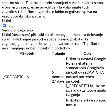
spletno stran. Ti piškotki bodo shranjeni v vaš brskalnik samo
v primeru vaše izrecne privolitve. Na voljo imate tudi
zavrnitev teh piškotkov, toda to lahko negativno vpliva na
vašo uporabniško izkušnjo.
Nujni
Nujni
Vedno omogočeno
Nujni (necessary) piškotki so bistvenega pomena za delovanje
strani. Med nujne piškotke spadajo samo piškotki, ki
zagotavljajo osnovno delovanje in varnost strani. Ti piškotki
ne shranjujejo nobenih osebnih podatkov.
Piškotek
Trajanje
Opis
Piškotek nastavi Google
Poleg nekaterih
standardnih Googlovih
5
piškotkov reCAPTCHA
_GRECAPTCHA
months
nastavi potreben
27 days
piškotek
(_GRECAPTCHA), ko se
izvaja, da zagotovi anali
tveganja.
Piškotek nastavi spletn
mesto