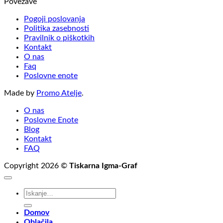
Povezave
Pogoji poslovanja
Politika zasebnosti
Pravilnik o piškotkih
Kontakt
O nas
Faq
Poslovne enote
Made by
Promo Atelje
.
O nas
Poslovne Enote
Blog
Kontakt
FAQ
Copyright 2026 ©
Tiskarna Igma-Graf
Išči:
Domov
Oblačila