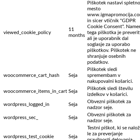
Piškotek nastavi spletn
mesto
www.igmapromocija.c
in sicer vtičnik "GDPR
Cookie Consent". Name
11
viewed_cookie_policy
tega piškotka je preverit
months
ali je uporabnik dal
soglasje za uporabo
piškotkov. Piškotek ne
shranjuje osebnih
podatkov.
Piškotek sledi
woocommerce_cart_hash
Seja
spremembam v
nakupovalni košarici.
Piškotek sledi številu
woocommerce_items_in_cart
Seja
izdelkov v košarici.
Obvezni piškotek za
wordpress_logged_in
Seja
nadzor seje.
Obvezni piškotek za
wordpress_sec_
Seja
nadzor seje.
Testni piškot, ki se nalož
le za preverjanje
wordpress_test_cookie
Seja
pravilnosti delovanja