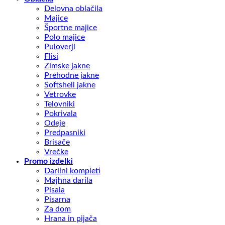
Delovna oblačila
Majice
Športne majice
Polo majice
Puloverji
Flisi
Zimske jakne
Prehodne jakne
Softshell jakne
Vetrovke
Telovniki
Pokrivala
Odeje
Predpasniki
Brisače
Vrečke
Promo izdelki
Darilni kompleti
Majhna darila
Pisala
Pisarna
Za dom
Hrana in pijača