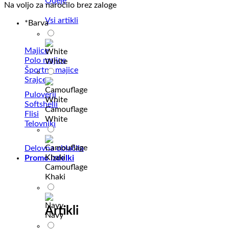
Odeje
Na voljo za naročilo brez zaloge
Vsi artikli
*
Barva
Majice
Polo majice
White
Športne majice
Srajce
Puloverji
Softshelli
Camouflage
Flisi
White
Telovniki
Delovna oblačila
Promo izdelki
Camouflage
Khaki
Artikli
Navy