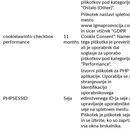
piškotkov pod kategorij
"Ostalo (Other)".
Piškotek nastavi spletn
mesto
www.igmapromocija.c
in sicer vtičnik "GDPR
cookielawinfo-checkbox-
11
Cookie Consent". Name
performance
months
tega piškotka je preverit
ali je uporabnik dal
soglasje za uporabo
piškotkov pod kategorij
"Performance".
Izvorni piškotek za PHP
aplikacije. Uporablja se 
shranjevanje in
identifikacijo
uporabnikovega
PHPSESSID
Seja
edinstvenega ID-ja seje 
upravljanje uporabniške
seje na spletnem mestu.
Piškotek je piškotek sej
in se izbriše, ko so zaprt
vsa okna brskalnika.