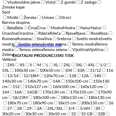
Visokovidne jakne
Vizirji
Z gumbi
Z zadrgo
Zimske kape
Spol
Moški
Ženske
Unisex
Otroci
Barvna skupina
Bela
Bela
Črna
Črna
Modra
Modra
Natur
Natur
Oranžna
Oranžna
Rdeča
Rdeča
Rjava
Rjava
Roza
Roza
Rumena
Rumena
Siva
Siva
Srebrna
Svetlo modra
Svetlo
modra
Svetlo zelena
Svetlo zelena
Temno modra
Temno
modra
Temno zelena
Temno zelena
Vijolična
Vijolična
Zelena
DIGITALNI PRODUKCIJSKI TISK
Velikost
2XS
XS
S
M
L
XL
2XL
3XL
4XL
1/2
5XL
100x30 cm
100x50 cm
104
10A
11/12
116
12/14
12/18M
120x70 cm
128
12A
140
140x30 cm
140x70 cm
14A
150x100 cm
150x130
cm
152
152x127 cm
160x100 cm
160x120 cm
164
16A
16GB
170x130 cm
170x150 cm
170x90
cm
18/23M
180x100 cm
180x110 cm
180x130 cm
180x70 cm
180x90 cm
18x15 cm
200x150 cm
26
27
28
29
2A
2XL/3XL
3/4
3/6M
30
30x20 cm
30x30 cm
30x50 cm
32
32 GB
32B