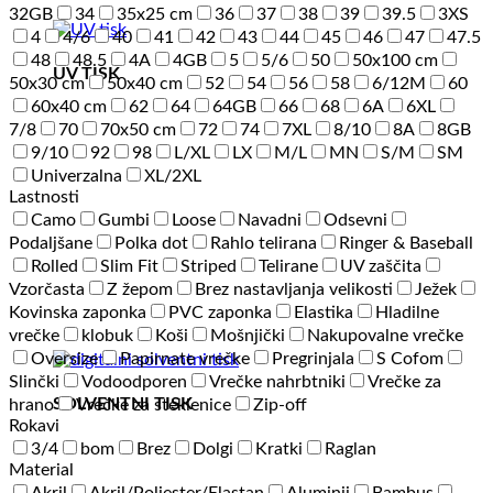
32GB
34
35x25 cm
36
37
38
39
39.5
3XS
4
4/6
40
41
42
43
44
45
46
47
47.5
48
48.5
4A
4GB
5
5/6
50
50x100 cm
UV TISK
50x30 cm
50x40 cm
52
54
56
58
6/12M
60
60x40 cm
62
64
64GB
66
68
6A
6XL
7/8
70
70x50 cm
72
74
7XL
8/10
8A
8GB
9/10
92
98
L/XL
LX
M/L
MN
S/M
SM
Univerzalna
XL/2XL
Lastnosti
Camo
Gumbi
Loose
Navadni
Odsevni
Podaljšane
Polka dot
Rahlo telirana
Ringer & Baseball
Rolled
Slim Fit
Striped
Telirane
UV zaščita
Vzorčasta
Z žepom
Brez nastavljanja velikosti
Ježek
Kovinska zaponka
PVC zaponka
Elastika
Hladilne
vrečke
klobuk
Koši
Mošnjički
Nakupovalne vrečke
Oversize
Papirnate vrečke
Pregrinjala
S Cofom
Slinčki
Vodoodporen
Vrečke nahrbtniki
Vrečke za
SOLVENTNI TISK
hrano
Vrečke za steklenice
Zip-off
Rokavi
3/4
bom
Brez
Dolgi
Kratki
Raglan
Material