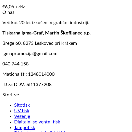
€
6,05
+ ddv
O nas
Več kot 20 let izkušenj v grafični industriji.
Tiskarna Igma-Graf, Martin Škofljanec s.p.
Brege 60, 8273 Leskovec pri Krškem
igmapromocija@gmail.com
040 744 158
Matična št.: 1248014000
ID za DDV: SI11377208
Storitve
Sitotisk
UV tisk
Vezenje
Digitalni solventni tisk
Tampotisk