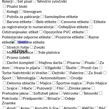
Rolerji
Set pisal
Tehnični svinčniki
Pisalni bloki
Kolegij
Stenogram
Polnila za pakiranje
Samolepilne etikete
Barvne etikete
Bele etikete
Cenovne etikete
Etikete
za registratorje in numeratorje
Odlepljive etikete
Odstranjevalec etiket
Opozorilne PVC etikete
Poliesterske odporne etikete
Prozorne etikete
Razne
etikete
Srebrne etikete
Stretch folije
Zvezki
VEZENJE
Mehke platnice
Trde platnice
Promo izdelki
Darilni kompleti
Majhna darila
Pisarna
Pisala
Za
dom
Hrana in pijača
Vžigalniki
Škatle
Prosti čas
Torbe Nahrbtniki in Vrečke
Dežniki
Palerine
Za živali
Šport
Tehnologija
Avtomobilizem
Orodje
Delovna oblačila
Majice
Športne majice
Polo Majice
Srajce
Hlače
Puloverji
Flisi
Zimske jakne
Prehodne jakne
Softshell jakne
Vetrovke
Telovniki
Pokrivala
Predpasniki
Brisače
Odeje
Znamke
Anvil
Army
Asquith & Fox
Atlantis
AWDis
B&C