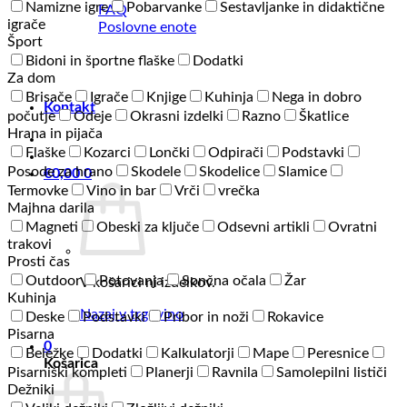
Namizne igre
Pobarvanke
Sestavljanke in didaktične
FAQ
igrače
Poslovne enote
Šport
Bidoni in športne flaške
Dodatki
Za dom
Brisače
Igrače
Knjige
Kuhinja
Nega in dobro
Kontakt
počutje
Odeje
Okrasni izdelki
Razno
Škatlice
Hrana in pijača
Flaške
Kozarci
Lončki
Odpirači
Podstavki
Posode za hrano
Skodele
Skodelice
Slamice
€
0,00
0
Termovke
Vino in bar
Vrči
vrečka
Majhna darila
Magneti
Obeski za ključe
Odsevni artikli
Ovratni
trakovi
Prosti čas
Outdoor
Potovanja
Sončna očala
Žar
V košarici ni izdelkov.
Kuhinja
Nazaj v trgovino
Deske
Podstavki
Pribor in noži
Rokavice
Pisarna
0
Beležke
Dodatki
Kalkulatorji
Mape
Peresnice
Košarica
Pisarniški kompleti
Planerji
Ravnila
Samolepilni lističi
Dežniki