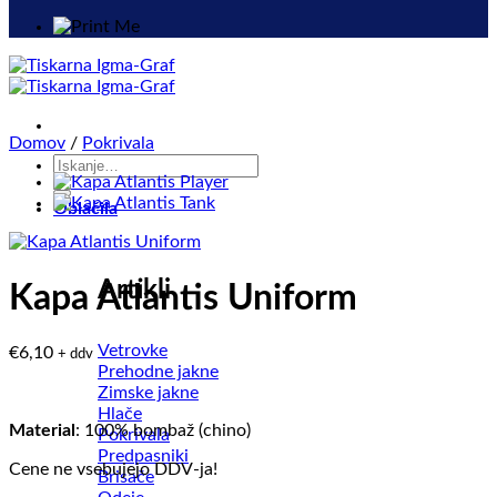
Domov
/
Pokrivala
Išči:
Oblačila
Artikli
Kapa Atlantis Uniform
Vetrovke
€
6,10
+ ddv
Prehodne jakne
Zimske jakne
Hlače
Material
: 100% bombaž (chino)
Pokrivala
Predpasniki
Cene ne vsebujejo DDV-ja!
Brisače