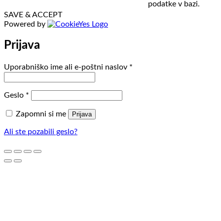
podatke v bazi.
SAVE & ACCEPT
Powered by
Prijava
Zahtevano
Uporabniško ime ali e-poštni naslov
*
Zahtevano
Geslo
*
Zapomni si me
Prijava
Ali ste pozabili geslo?