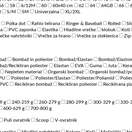
56
58
6/12M
60
60x40 cm
62
64
64GB
66
N
S/M
SM
Univerzalna
XL/2XL
Polka dot
Rahlo telirana
Ringer & Baseball
Rolled
Sl
ka
PVC zaponka
Elastika
Hladilne vrečke
klobuk
Koši
ečke nahrbtniki
Vrečke za hrano
Vrečke za steklenice
Zip
baž
Bombaž in poliester
Bombaž/Elastan
Bombaž/Elastom
až/Recikliran poliester
Elastan
EVA
Guma
Juta
Ker
Nepleten material
Organski bombaž
Organski bombaž/po
/PU
Poliester
Poliester/Elastan
Poliester/Poliamid
Polie
PVC
Recikliran bombaž
Recikliran poliester
Reciklirana pl
9 g
240-259 g
260-279 g
280-299 g
300-329 g
330-3
600-629 g
700-800 g
Puli ovratnik
Scoop
V-ovratnik