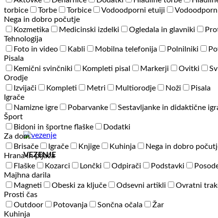
Aktovke
Denarnice
Dodatki
Hladilne torbe
Hladiln
torbice
Torbe
Torbice
Vodoodporni etuiji
Vodoodporni
Nega in dobro počutje
Kozmetika
Medicinski izdelki
Ogledala in glavniki
Pro
Tehnologija
Foto in video
Kabli
Mobilna telefonija
Polnilniki
Po
Pisala
Kemični svinčniki
Kompleti pisal
Markerji
Ovitki
Sv
Orodje
Izvijači
Kompleti
Metri
Multiorodje
Noži
Pisala
Igrače
Namizne igre
Pobarvanke
Sestavljanke in didaktične ig
Šport
Bidoni in športne flaške
Dodatki
Za dom
Brisače
Igrače
Knjige
Kuhinja
Nega in dobro počutj
VEZENJE
Hrana in pijača
Flaške
Kozarci
Lončki
Odpirači
Podstavki
Posode
Majhna darila
Magneti
Obeski za ključe
Odsevni artikli
Ovratni trak
Prosti čas
Outdoor
Potovanja
Sončna očala
Žar
Kuhinja