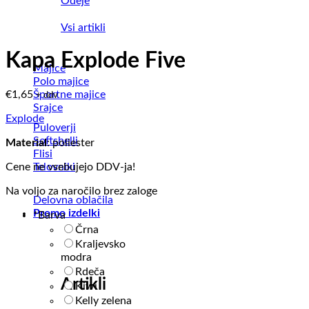
Odeje
Vsi artikli
Kapa Explode Five
Majice
Polo majice
Športne majice
€
1,65
+ ddv
Srajce
Explode
Puloverji
Softshelli
Material
: poliester
Flisi
Telovniki
Cene ne vsebujejo DDV-ja!
Na voljo za naročilo brez zaloge
Delovna oblačila
Promo izdelki
*
Barva
Črna
Kraljevsko
modra
Rdeča
Artikli
Kiwi
Kelly zelena