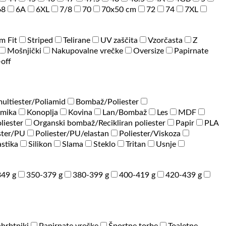
68
6A
6XL
7/8
70
70x50 cm
72
74
7XL
im Fit
Striped
Telirane
UV zaščita
Vzorčasta
Z
Mošnjički
Nakupovalne vrečke
Oversize
Papirnate
-off
ultiester/Poliamid
Bombaž/Poliester
amika
Konoplja
Kovina
Lan/Bombaž
Les
MDF
liester
Organski bombaž/Recikliran poliester
Papir
PLA
ster/PU
Poliester/PU/elastan
Poliester/Viskoza
astika
Silikon
Slama
Steklo
Tritan
Usnje
49 g
350-379 g
380-399 g
400-419 g
420-439 g