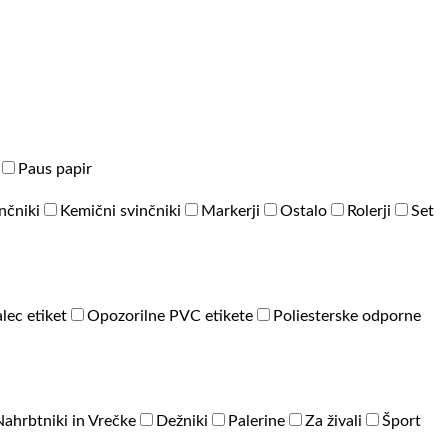
Paus papir
inčniki
Kemični svinčniki
Markerji
Ostalo
Rolerji
Set
lec etiket
Opozorilne PVC etikete
Poliesterske odporne
Nahrbtniki in Vrečke
Dežniki
Palerine
Za živali
Šport