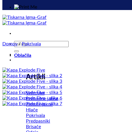
Išči:
Domov
/
Pokrivala
Oblačila
Artikli
Vetrovke
Prehodne jakne
Zimske jakne
Hlače
Pokrivala
Predpasniki
Brisače