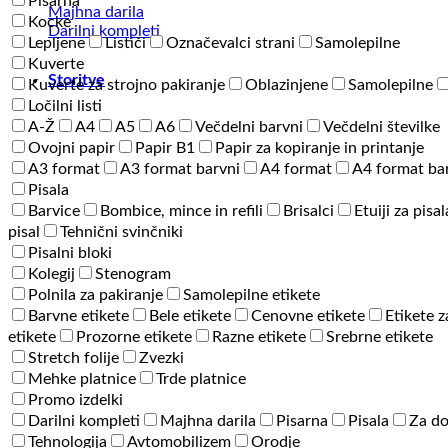
Pisarna
Majhna darila
Kocke
Darilni kompleti
Lepljene
Lističi
Označevalci strani
Samolepilne
Kuverte
Storitve
Kuverte za strojno pakiranje
Oblazinjene
Samolepilne
Ločilni listi
A-Ž
A4
A5
A6
Večdelni barvni
Večdelni številke
Ovojni papir
Papir B1
Papir za kopiranje in printanje
A3 format
A3 format barvni
A4 format
A4 format ba
Pisala
Barvice
Bombice, mince in refili
Brisalci
Etuiji za pisal
pisal
Tehnični svinčniki
Pisalni bloki
Kolegij
Stenogram
Polnila za pakiranje
Samolepilne etikete
Barvne etikete
Bele etikete
Cenovne etikete
Etikete z
etikete
Prozorne etikete
Razne etikete
Srebrne etikete
Stretch folije
Zvezki
Mehke platnice
Trde platnice
Promo izdelki
Darilni kompleti
Majhna darila
Pisarna
Pisala
Za d
Tehnologija
Avtomobilizem
Orodje