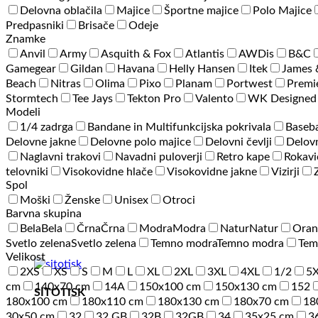
Delovna oblačila
Majice
Športne majice
Polo Majice
Predpasniki
Brisače
Odeje
Znamke
Anvil
Army
Asquith & Fox
Atlantis
AWDis
B&C
Gamegear
Gildan
Havana
Helly Hansen
Itek
James 
Beach
Nitras
Olima
Pixo
Planam
Portwest
Premi
Stormtech
Tee Jays
Tekton Pro
Valento
WK Designed
Modeli
1/4 zadrga
Bandane in Multifunkcijska pokrivala
Baseba
Delovne jakne
Delovne polo majice
Delovni čevlji
Delovn
Naglavni trakovi
Navadni puloverji
Retro kape
Rokavi
telovniki
Visokovidne hlače
Visokovidne jakne
Vizirji
Spol
Moški
Ženske
Unisex
Otroci
Barvna skupina
Bela
Bela
Črna
Črna
Modra
Modra
Natur
Natur
Oran
Svetlo zelena
Svetlo zelena
Temno modra
Temno modra
Tem
Velikost
2XS
XS
S
M
L
XL
2XL
3XL
4XL
1/2
5
cm
140x70 cm
14A
150x100 cm
150x130 cm
152
SITOTISK
180x100 cm
180x110 cm
180x130 cm
180x70 cm
18
30x50 cm
32
32 GB
32B
32GB
34
35x25 cm
3