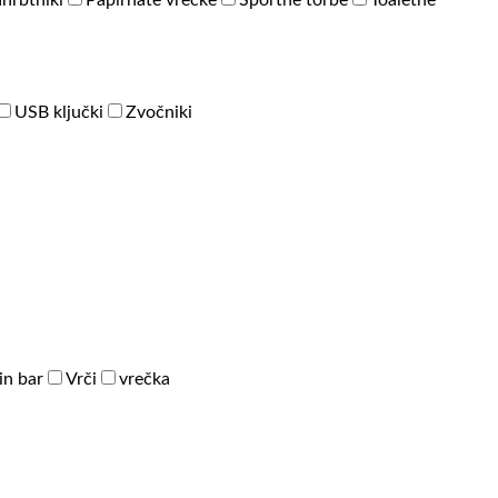
hrbtniki
Papirnate vrečke
Športne torbe
Toaletne
USB ključki
Zvočniki
in bar
Vrči
vrečka