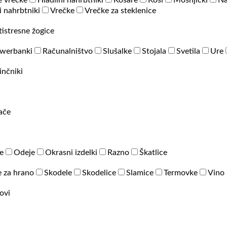
e vrečke
Hladilni nahrbtniki
Košare
Koši
Mošnjički
Na
 nahrbtniki
Vrečke
Vrečke za steklenice
tistresne žogice
werbanki
Računalništvo
Slušalke
Stojala
Svetila
Ure
inčniki
rače
e
Odeje
Okrasni izdelki
Razno
Škatlice
 za hrano
Skodele
Skodelice
Slamice
Termovke
Vino 
ovi