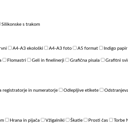
Silikonske s trakom
rvni
A4-A3 ekološki
A4-A3 foto
A5 format
Indigo papir
a
Flomastri
Geli in finelinerji
Grafična pisala
Grafitni sv
a registratorje in numeratorje
Odlepljive etikete
Odstranjeva
om
Hrana in pijača
Vžigalniki
Škatle
Prosti čas
Torbe 