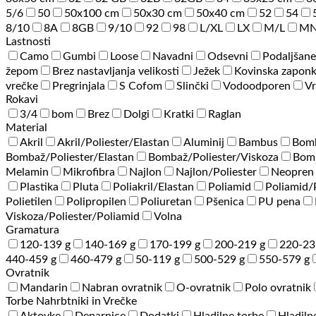
5/6
50
50x100 cm
50x30 cm
50x40 cm
52
54
8/10
8A
8GB
9/10
92
98
L/XL
LX
M/L
M
Lastnosti
Camo
Gumbi
Loose
Navadni
Odsevni
Podaljšane
žepom
Brez nastavljanja velikosti
Ježek
Kovinska zapon
vrečke
Pregrinjala
S Cofom
Slinčki
Vodoodporen
Vr
Rokavi
3/4
bom
Brez
Dolgi
Kratki
Raglan
Material
Akril
Akril/Poliester/Elastan
Aluminij
Bambus
Bom
Bombaž/Poliester/Elastan
Bombaž/Poliester/Viskoza
Bomb
Melamin
Mikrofibra
Najlon
Najlon/Poliester
Neopren
Plastika
Pluta
Poliakril/Elastan
Poliamid
Poliamid
Polietilen
Polipropilen
Poliuretan
Pšenica
PU pena
Viskoza/Poliester/Poliamid
Volna
Gramatura
120-139 g
140-169 g
170-199 g
200-219 g
220-23
440-459 g
460-479 g
50-119 g
500-529 g
550-579 g
Ovratnik
Mandarin
Nabran ovratnik
O-ovratnik
Polo ovratnik
Torbe Nahrbtniki in Vrečke