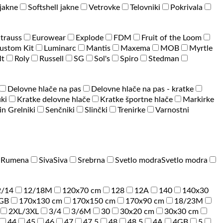
jakne
Softshell jakne
Vetrovke
Telovniki
Pokrivala
Strauss
Eurowear
Explode
FDM
Fruit of the Loom
ustom Kit
Luminarc
Mantis
Maxema
MOB
Myrtle
lt
Roly
Russell
SG
Sol's
Spiro
Stedman
Delovne hlače na pas
Delovne hlače na pas - kratke
ki
Kratke delovne hlače
Kratke športne hlače
Markirke
 in Grelniki
Senčniki
Slinčki
Trenirke
Varnostni
a
Rumena
Siva
Siva
Srebrna
Svetlo modra
Svetlo modra
2/14
12/18M
120x70 cm
128
12A
140
140x30
GB
170x130 cm
170x150 cm
170x90 cm
18/23M
2XL/3XL
3/4
3/6M
30
30x20 cm
30x30 cm
44
45
46
47
47.5
48
48.5
4A
4GB
5