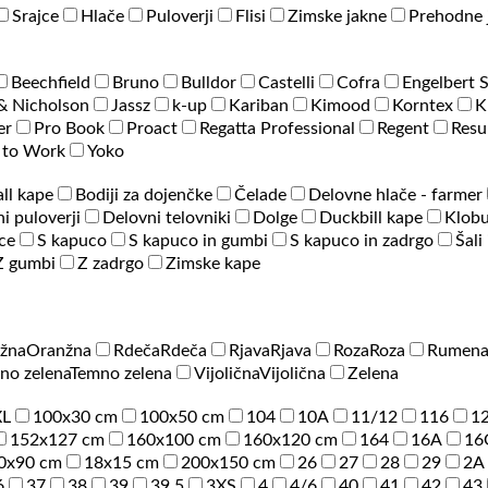
Srajce
Hlače
Puloverji
Flisi
Zimske jakne
Prehodne 
Beechfield
Bruno
Bulldor
Castelli
Cofra
Engelbert 
& Nicholson
Jassz
k-up
Kariban
Kimood
Korntex
K
er
Pro Book
Proact
Regatta Professional
Regent
Resu
 to Work
Yoko
ll kape
Bodiji za dojenčke
Čelade
Delovne hlače - farmer
i puloverji
Delovni telovniki
Dolge
Duckbill kape
Klobu
ce
S kapuco
S kapuco in gumbi
S kapuco in zadrgo
Šali
Z gumbi
Z zadrgo
Zimske kape
žna
Oranžna
Rdeča
Rdeča
Rjava
Rjava
Roza
Roza
Rumen
no zelena
Temno zelena
Vijolična
Vijolična
Zelena
XL
100x30 cm
100x50 cm
104
10A
11/12
116
1
152x127 cm
160x100 cm
160x120 cm
164
16A
16
0x90 cm
18x15 cm
200x150 cm
26
27
28
29
2A
6
37
38
39
39.5
3XS
4
4/6
40
41
42
43