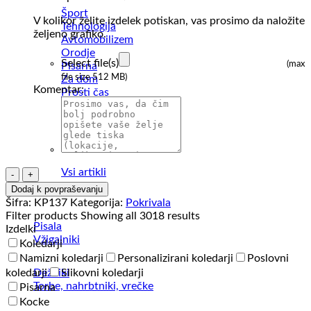
Šport
V kolikor želite izdelek potiskan, vas prosimo da naložite
Tehnologija
željeno grafiko.
Avtomobilizem
Orodje
Select file(s)
(max
Pisarna
file size 512 MB)
Za dom
Komentar:
Prosti čas
Hrana in pijača
Palerine
Škatle
Za živali
Vsi artikli
Kapa
k-
Dodaj k povpraševanju
up
Šifra:
KP137
Kategorija:
Pokrivala
Trucker
Filter products
Showing all 3018 results
Cap
Pisala
Izdelki
–
Vžigalniki
Koledarji
5
Namizni koledarji
Personalizirani koledarji
Poslovni
Panels
Dežniki
koledarji
Slikovni koledarji
količina
Torbe, nahrbtniki, vrečke
Pisarna
Kocke