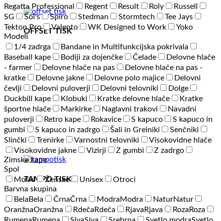
Regatta Professional
Regent
Result
Roly
Russell
SG
Sol's
Spiro
Stedman
Stormtech
Tee Jays
Tekton Pro
Valento
WK Designed to Work
Yoko
OFFSET TISK
Modeli
1/4 zadrga
Bandane in Multifunkcijska pokrivala
Baseball kape
Bodiji za dojenčke
Čelade
Delovne hlače
- farmer
Delovne hlače na pas
Delovne hlače na pas -
kratke
Delovne jakne
Delovne polo majice
Delovni
čevlji
Delovni puloverji
Delovni telovniki
Dolge
Duckbill kape
Klobuki
Kratke delovne hlače
Kratke
športne hlače
Markirke
Naglavni trakovi
Navadni
puloverji
Retro kape
Rokavice
S kapuco
S kapuco in
gumbi
S kapuco in zadrgo
Šali in Grelniki
Senčniki
Slinčki
Trenirke
Varnostni telovniki
Visokovidne hlače
Visokovidne jakne
Vizirji
Z gumbi
Z zadrgo
Zimske kape
Spol
TAMPO TISK
Moški
Ženske
Unisex
Otroci
Barvna skupina
Bela
Bela
Črna
Črna
Modra
Modra
Natur
Natur
Oranžna
Oranžna
Rdeča
Rdeča
Rjava
Rjava
Roza
Roza
Rumena
Rumena
Siva
Siva
Srebrna
Svetlo modra
Svetlo