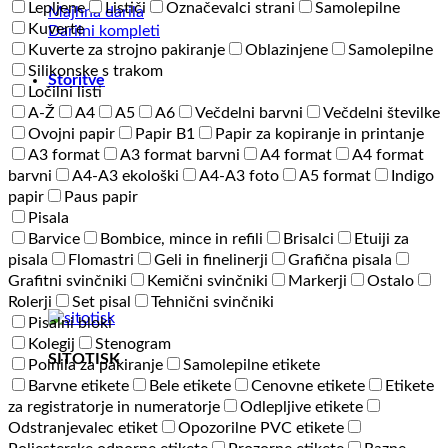
Lepljene
Lističi
Označevalci strani
Samolepilne
Majhna darila
Kuverte
Darilni kompleti
Kuverte za strojno pakiranje
Oblazinjene
Samolepilne
Silikonske s trakom
Storitve
Ločilni listi
A-Ž
A4
A5
A6
Večdelni barvni
Večdelni številke
Ovojni papir
Papir B1
Papir za kopiranje in printanje
A3 format
A3 format barvni
A4 format
A4 format
barvni
A4-A3 ekološki
A4-A3 foto
A5 format
Indigo
papir
Paus papir
Pisala
Barvice
Bombice, mince in refili
Brisalci
Etuiji za
pisala
Flomastri
Geli in finelinerji
Grafična pisala
Grafitni svinčniki
Kemični svinčniki
Markerji
Ostalo
Rolerji
Set pisal
Tehnični svinčniki
Pisalni bloki
Kolegij
Stenogram
SITOTISK
Polnila za pakiranje
Samolepilne etikete
Barvne etikete
Bele etikete
Cenovne etikete
Etikete
za registratorje in numeratorje
Odlepljive etikete
Odstranjevalec etiket
Opozorilne PVC etikete