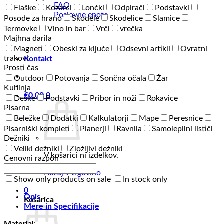
FAQ
Flaške
Kozarci
Lončki
Odpirači
Podstavki
Poslovne enote
Posode za hrano
Skodele
Skodelice
Slamice
Termovke
Vino in bar
Vrči
vrečka
Majhna darila
Magneti
Obeski za ključe
Odsevni artikli
Ovratni
trakovi
Kontakt
Prosti čas
Outdoor
Potovanja
Sončna očala
Žar
Kuhinja
€
0,00
0
Deske
Podstavki
Pribor in noži
Rokavice
Pisarna
Beležke
Dodatki
Kalkulatorji
Mape
Peresnice
Pisarniški kompleti
Planerji
Ravnila
Samolepilni lističi
Dežniki
Veliki dežniki
Zložljivi dežniki
V košarici ni izdelkov.
Cenovni razpon
Nazaj v trgovino
Show only products on sale
In stock only
0
Opis
Košarica
Mere in Specifikacije