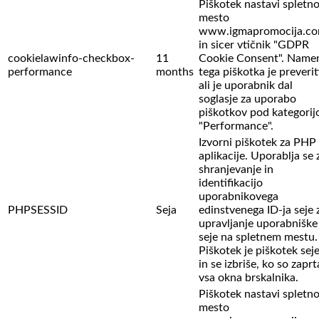
Piškotek nastavi spletn
mesto
www.igmapromocija.c
in sicer vtičnik "GDPR
cookielawinfo-checkbox-
11
Cookie Consent". Name
performance
months
tega piškotka je preverit
ali je uporabnik dal
soglasje za uporabo
piškotkov pod kategorij
"Performance".
Izvorni piškotek za PHP
aplikacije. Uporablja se 
shranjevanje in
identifikacijo
uporabnikovega
PHPSESSID
Seja
edinstvenega ID-ja seje 
upravljanje uporabniške
seje na spletnem mestu.
Piškotek je piškotek sej
in se izbriše, ko so zaprt
vsa okna brskalnika.
Piškotek nastavi spletn
mesto