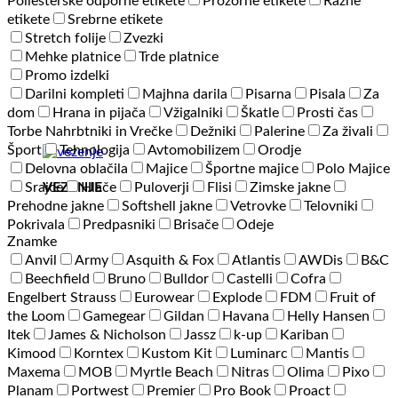
Poliesterske odporne etikete
Prozorne etikete
Razne
etikete
Srebrne etikete
Stretch folije
Zvezki
Mehke platnice
Trde platnice
Promo izdelki
Darilni kompleti
Majhna darila
Pisarna
Pisala
Za
dom
Hrana in pijača
Vžigalniki
Škatle
Prosti čas
Torbe Nahrbtniki in Vrečke
Dežniki
Palerine
Za živali
Šport
Tehnologija
Avtomobilizem
Orodje
Delovna oblačila
Majice
Športne majice
Polo Majice
VEZENJE
Srajce
Hlače
Puloverji
Flisi
Zimske jakne
Prehodne jakne
Softshell jakne
Vetrovke
Telovniki
Pokrivala
Predpasniki
Brisače
Odeje
Znamke
Anvil
Army
Asquith & Fox
Atlantis
AWDis
B&C
Beechfield
Bruno
Bulldor
Castelli
Cofra
Engelbert Strauss
Eurowear
Explode
FDM
Fruit of
the Loom
Gamegear
Gildan
Havana
Helly Hansen
Itek
James & Nicholson
Jassz
k-up
Kariban
Kimood
Korntex
Kustom Kit
Luminarc
Mantis
Maxema
MOB
Myrtle Beach
Nitras
Olima
Pixo
Planam
Portwest
Premier
Pro Book
Proact