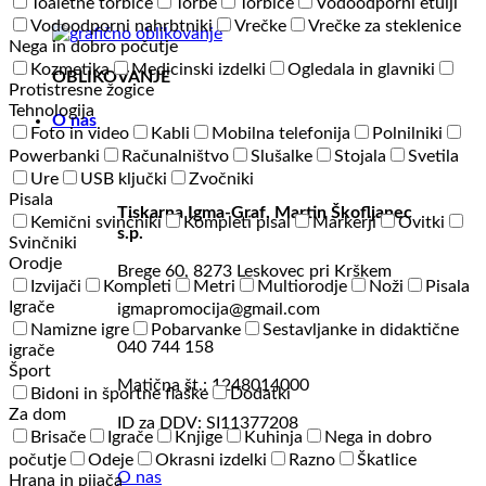
Toaletne torbice
Torbe
Torbice
Vodoodporni etuiji
Vodoodporni nahrbtniki
Vrečke
Vrečke za steklenice
Nega in dobro počutje
Kozmetika
Medicinski izdelki
Ogledala in glavniki
OBLIKOVANJE
Protistresne žogice
Tehnologija
O nas
Foto in video
Kabli
Mobilna telefonija
Polnilniki
Powerbanki
Računalništvo
Slušalke
Stojala
Svetila
Ure
USB ključki
Zvočniki
Pisala
Tiskarna Igma-Graf, Martin Škofljanec
Kemični svinčniki
Kompleti pisal
Markerji
Ovitki
s.p.
Svinčniki
Orodje
Brege 60, 8273 Leskovec pri Krškem
Izvijači
Kompleti
Metri
Multiorodje
Noži
Pisala
Igrače
igmapromocija@gmail.com
Namizne igre
Pobarvanke
Sestavljanke in didaktične
040 744 158
igrače
Šport
Matična št.: 1248014000
Bidoni in športne flaške
Dodatki
Za dom
ID za DDV: SI11377208
Brisače
Igrače
Knjige
Kuhinja
Nega in dobro
počutje
Odeje
Okrasni izdelki
Razno
Škatlice
O nas
Hrana in pijača