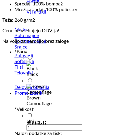
Odeje
Spredaj: 100% bombaž
Mrežica zadaj: 100% poliester
Vsi artikli
Teža
: 260 g/m2
Majice
Cene ne vsebujejo DDV-ja!
Polo majice
Športne majice
Na voljo za naročilo brez zaloge
Srajce
*
Barva
Puloverji
Softshelli
Flisi
Telovniki
Black
Delovna oblačila
Promo izdelki
Brown
Camouflage
*
Velikosti
Uni
Artikli
Naloži podatke za tisk: