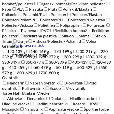
bombaž/poliester
Organski bombaž/Recikliran poliester
Papir
PLA
Plastika
Pluta
Poliakril/Elastan
Poliamid
Poliamid/PU
Poliester
Poliester/Elastan
Poliester/Poliamid
Poliester/PU
Poliester/PU/elastan
Poliester/Viskoza
Polietilen
Polipropilen
Poliuretan
Pšenica
PU pena
PVC
Recikliran bombaž
Recikliran
poliester
Reciklirana plastika
Silikon
Slama
Steklo
Tritan
Usnje
Viskoza/Poliester/Poliamid
Volna
Gramatura
120-139 g
140-169 g
170-199 g
200-219 g
220-
PRIPRAVA NA TISK
239 g
240-259 g
260-279 g
280-299 g
300-329 g
330-349 g
350-379 g
380-399 g
400-419 g
420-439
g
440-459 g
460-479 g
50-119 g
500-529 g
550-
579 g
600-629 g
700-800 g
Ovratnik
Mandarin
Nabran ovratnik
O-ovratnik
Polo
ovratnik
Puli ovratnik
Scoop
V-ovratnik
Torbe Nahrbtniki in Vrečke
Aktovke
Denarnice
Dodatki
Hladilne torbe
Hladilne vrečke
Hladilni nahrbtniki
Košare
Koši
Mošnjički
Nahrbtniki
Papirnate vrečke
Športne torbe