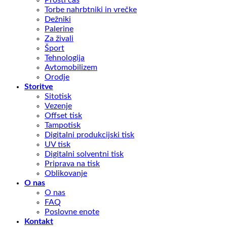
Torbe nahrbtniki in vrečke
Dežniki
Palerine
Za živali
Šport
Tehnologija
Avtomobilizem
Orodje
Storitve
Sitotisk
Vezenje
Offset tisk
Tampotisk
Digitalni produkcijski tisk
UV tisk
Digitalni solventni tisk
Priprava na tisk
Oblikovanje
O nas
O nas
FAQ
Poslovne enote
Kontakt