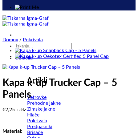
Domov
/
Pokrivala
Išči:
Oblačila
Artikli
Kapa k-up Trucker Cap – 5
Panels
Vetrovke
Prehodne jakne
Zimske jakne
€
2,25
+ ddv
Hlače
Pokrivala
Predpasniki
Material
:
Brisače