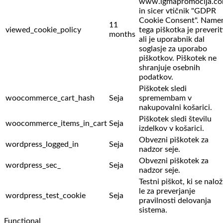
www.igmapromocija.c
in sicer vtičnik "GDPR
Cookie Consent". Name
11
viewed_cookie_policy
tega piškotka je preverit
months
ali je uporabnik dal
soglasje za uporabo
piškotkov. Piškotek ne
shranjuje osebnih
podatkov.
Piškotek sledi
woocommerce_cart_hash
Seja
spremembam v
nakupovalni košarici.
Piškotek sledi številu
woocommerce_items_in_cart
Seja
izdelkov v košarici.
Obvezni piškotek za
wordpress_logged_in
Seja
nadzor seje.
Obvezni piškotek za
wordpress_sec_
Seja
nadzor seje.
Testni piškot, ki se nalož
le za preverjanje
wordpress_test_cookie
Seja
pravilnosti delovanja
sistema.
Functional