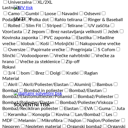
Univerzalna
XL/2XL
Lastnosti
Camo
Gumbi
Loose
Navadni
Odsevni
UV TISK
Podaljšane
Polka dot
Rahlo telirana
Ringer & Baseball
Rolled
Slim Fit
Striped
Telirane
UV zaščita
Vzorčasta
Z žepom
Brez nastavljanja velikosti
Ježek
Kovinska zaponka
PVC zaponka
Elastika
Hladilne
vrečke
klobuk
Koši
Mošnjički
Nakupovalne vrečke
Oversize
Papirnate vrečke
Pregrinjala
S Cofom
Slinčki
Vodoodporen
Vrečke nahrbtniki
Vrečke za
hrano
Vrečke za steklenice
Zip-off
Rokavi
3/4
bom
Brez
Dolgi
Kratki
Raglan
Material
Akril
Akril/Poliester/Elastan
Aluminij
Bambus
Bombaž
Bombaž in poliester
Bombaž/Elastan
Bombaž/Elastomultiester/Poliamid
Bombaž/Poliester
Bombaž/Poliester/Elastan
Bombaž/Poliester/Viskoza
SOLVENTNI TISK
Bombaž/Recikliran poliester
Elastan
EVA
Guma
Juta
Keramika
Konoplja
Kovina
Lan/Bombaž
Les
MDF
Melamin
Mikrofibra
Najlon
Najlon/Poliester
Neopren
Nepleten material
Organski bombaž
Organski