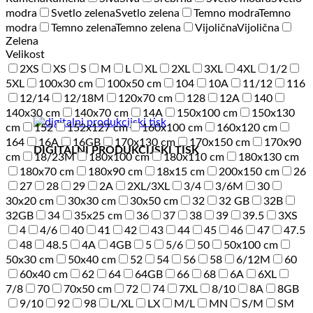
modra
Svetlo zelena
Svetlo zelena
Temno modra
Temno
modra
Temno zelena
Temno zelena
Vijolična
Vijolična
Zelena
Velikost
2XS
XS
S
M
L
XL
2XL
3XL
4XL
1/2
5XL
100x30 cm
100x50 cm
104
10A
11/12
116
12/14
12/18M
120x70 cm
128
12A
140
140x30 cm
140x70 cm
14A
150x100 cm
150x130
cm
152
152x127 cm
160x100 cm
160x120 cm
164
16A
16GB
170x130 cm
170x150 cm
170x90
DIGITALNI PRODUKCIJSKI TISK
cm
18/23M
180x100 cm
180x110 cm
180x130 cm
180x70 cm
180x90 cm
18x15 cm
200x150 cm
26
27
28
29
2A
2XL/3XL
3/4
3/6M
30
30x20 cm
30x30 cm
30x50 cm
32
32 GB
32B
32GB
34
35x25 cm
36
37
38
39
39.5
3XS
4
4/6
40
41
42
43
44
45
46
47
47.5
48
48.5
4A
4GB
5
5/6
50
50x100 cm
50x30 cm
50x40 cm
52
54
56
58
6/12M
60
60x40 cm
62
64
64GB
66
68
6A
6XL
7/8
70
70x50 cm
72
74
7XL
8/10
8A
8GB
9/10
92
98
L/XL
LX
M/L
MN
S/M
SM