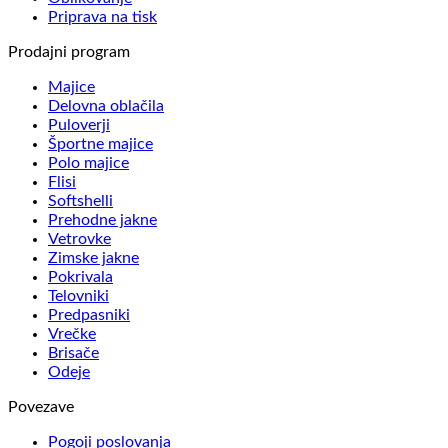
Priprava na tisk
Prodajni program
Majice
Delovna oblačila
Puloverji
Športne majice
Polo majice
Flisi
Softshelli
Prehodne jakne
Vetrovke
Zimske jakne
Pokrivala
Telovniki
Predpasniki
Vrečke
Brisače
Odeje
Povezave
Pogoji poslovanja