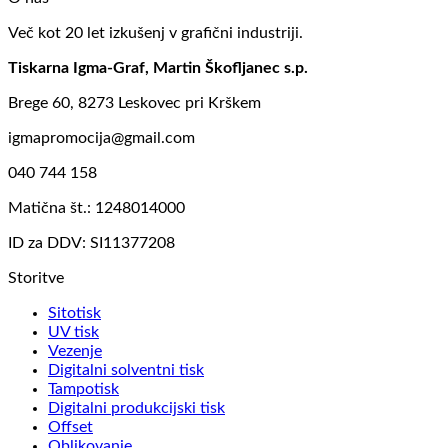
Več kot 20 let izkušenj v grafični industriji.
Tiskarna Igma-Graf, Martin Škofljanec s.p.
Brege 60, 8273 Leskovec pri Krškem
igmapromocija@gmail.com
040 744 158
Matična št.: 1248014000
ID za DDV: SI11377208
Storitve
Sitotisk
UV tisk
Vezenje
Digitalni solventni tisk
Tampotisk
Digitalni produkcijski tisk
Offset
Oblikovanje