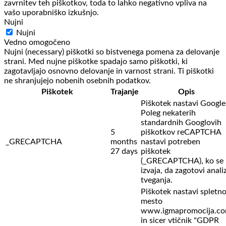
zavrnitev teh piškotkov, toda to lahko negativno vpliva na
vašo uporabniško izkušnjo.
Nujni
Nujni
Vedno omogočeno
Nujni (necessary) piškotki so bistvenega pomena za delovanje
strani. Med nujne piškotke spadajo samo piškotki, ki
zagotavljajo osnovno delovanje in varnost strani. Ti piškotki
ne shranjujejo nobenih osebnih podatkov.
Piškotek
Trajanje
Opis
Piškotek nastavi Google
Poleg nekaterih
standardnih Googlovih
5
piškotkov reCAPTCHA
_GRECAPTCHA
months
nastavi potreben
27 days
piškotek
(_GRECAPTCHA), ko se
izvaja, da zagotovi anali
tveganja.
Piškotek nastavi spletn
mesto
www.igmapromocija.c
in sicer vtičnik "GDPR