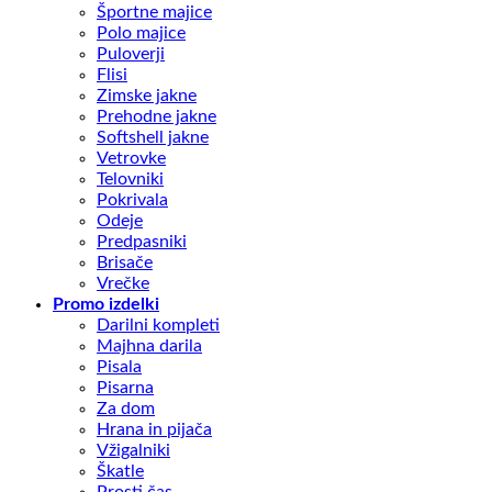
Športne majice
Polo majice
Puloverji
Flisi
Zimske jakne
Prehodne jakne
Softshell jakne
Vetrovke
Telovniki
Pokrivala
Odeje
Predpasniki
Brisače
Vrečke
Promo izdelki
Darilni kompleti
Majhna darila
Pisala
Pisarna
Za dom
Hrana in pijača
Vžigalniki
Škatle
Prosti čas