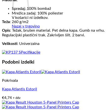
Material
:
Spredaj: 100% bombaž
Mrežica zadaj: 100% poliester
V košarici ni izdelkov.
Teža
: 260 g/m2
Nazaj v trgovino
Opis
: Težak, brušen material. Pet delna kapa. Gumb na vrhu.
Regulacijski plastični trak. Zakrivljen šilt. 2 barvi.
Velikosti
: Univerzalna
Podobni izdelki
Pokrivala
Kapa Atlantis Estoril
€
4,74
+ ddv