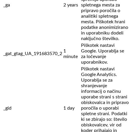
_ga
2 years
spletnega mesta za
pripravo poročila o
analitiki spletnega
mesta. Piškotek hrani
podatke anonimizirano
in uporabniku dodeli
naključno številko.
Piškotek nastavi
1
Google. Uporablja se
_gat_gtag_UA_191683570_2
minute
za ločevanje
uporabnikov.
Piškotek nastavi
Google Analytics.
Uporablja se za
shranjevanje
informacij o načinu
uporabe strani s strani
obiskovalca in pripravo
_gid
1 day
poročila o uporabi
spletne strani. Podatki
ki se zbirajo so: število
obiskovalcev,
vir od
koder prihajajo in