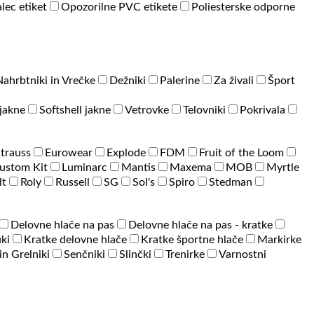
lec etiket
Opozorilne PVC etikete
Poliesterske odporne
Nahrbtniki in Vrečke
Dežniki
Palerine
Za živali
Šport
jakne
Softshell jakne
Vetrovke
Telovniki
Pokrivala
Strauss
Eurowear
Explode
FDM
Fruit of the Loom
ustom Kit
Luminarc
Mantis
Maxema
MOB
Myrtle
lt
Roly
Russell
SG
Sol's
Spiro
Stedman
Delovne hlače na pas
Delovne hlače na pas - kratke
ki
Kratke delovne hlače
Kratke športne hlače
Markirke
 in Grelniki
Senčniki
Slinčki
Trenirke
Varnostni