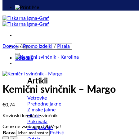
Išči:
Domov
/
Promo izdelki
/
Pisala
Oblačila
Artikli
Kemični svinčnik – Margo
Vetrovke
Prehodne jakne
€
0,74
Zimske jakne
Hlače
Kovinski kemični svinčnik.
Pokrivala
Cene ne vsebujejo DDV-ja!
Predpasniki
Barva
Počisti
Brisače
Kemični