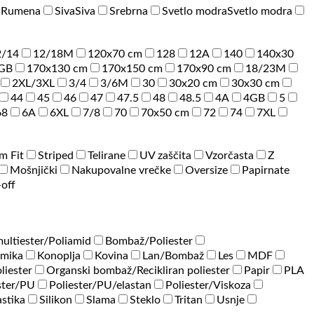
a
Rumena
Siva
Siva
Srebrna
Svetlo modra
Svetlo modra
2/14
12/18M
120x70 cm
128
12A
140
140x30
GB
170x130 cm
170x150 cm
170x90 cm
18/23M
2XL/3XL
3/4
3/6M
30
30x20 cm
30x30 cm
44
45
46
47
47.5
48
48.5
4A
4GB
5
68
6A
6XL
7/8
70
70x50 cm
72
74
7XL
im Fit
Striped
Telirane
UV zaščita
Vzorčasta
Z
Mošnjički
Nakupovalne vrečke
Oversize
Papirnate
-off
ultiester/Poliamid
Bombaž/Poliester
amika
Konoplja
Kovina
Lan/Bombaž
Les
MDF
liester
Organski bombaž/Recikliran poliester
Papir
PLA
ster/PU
Poliester/PU/elastan
Poliester/Viskoza
astika
Silikon
Slama
Steklo
Tritan
Usnje