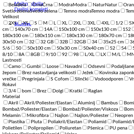
Majhna darila
Bela
Bela
Črna
Črna
Modra
Modra
Natur
Natur
Oran
Darilni kompleti
Svetlo zelena
Svetlo zelena
Temno modra
Temno modra
Tem
Velikost
2XS
XS
S
M
L
XL
2XL
3XL
4XL
1/2
5
Storitve
cm
140x70 cm
14A
150x100 cm
150x130 cm
152
180x100 cm
180x110 cm
180x130 cm
180x70 cm
18
30x50 cm
32
32 GB
32B
32GB
34
35x25 cm
3
5/6
50
50x100 cm
50x30 cm
50x40 cm
52
54
8/10
8A
8GB
9/10
92
98
L/XL
LX
M/L
M
Lastnosti
Camo
Gumbi
Loose
Navadni
Odsevni
Podaljšane
žepom
Brez nastavljanja velikosti
Ježek
Kovinska zapon
vrečke
Pregrinjala
S Cofom
Slinčki
Vodoodporen
Vr
Rokavi
3/4
bom
Brez
Dolgi
Kratki
Raglan
Material
Akril
Akril/Poliester/Elastan
Aluminij
Bambus
Bom
Bombaž/Poliester/Elastan
Bombaž/Poliester/Viskoza
Bomb
Melamin
Mikrofibra
Najlon
Najlon/Poliester
Neopren
Plastika
Pluta
Poliakril/Elastan
Poliamid
Poliamid
Polietilen
Polipropilen
Poliuretan
Pšenica
PU pena