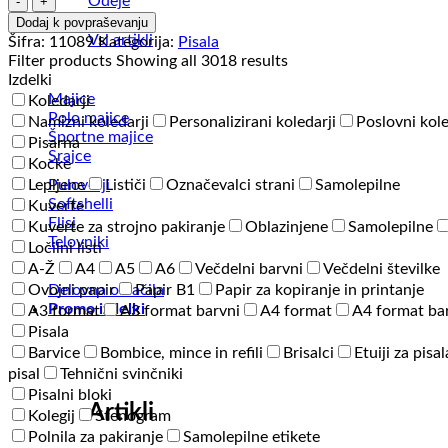
Odeje
svinčnik
Dodaj k povpraševanju
-
Vsi artikli
Šifra:
11089
Kategorija:
Pisala
Margo
Filter products
Showing all 3018 results
količina
Izdelki
Majice
Koledarji
Polo majice
Namizni koledarji
Personalizirani koledarji
Poslovni kole
Športne majice
Pisarna
Srajce
Kocke
Puloverji
Lepljene
Lističi
Označevalci strani
Samolepilne
Softshelli
Kuverte
Flisi
Kuverte za strojno pakiranje
Oblazinjene
Samolepilne
Telovniki
Ločilni listi
A-Ž
A4
A5
A6
Večdelni barvni
Večdelni številke
Delovna oblačila
Ovojni papir
Papir B1
Papir za kopiranje in printanje
Promo izdelki
A3 format
A3 format barvni
A4 format
A4 format ba
Pisala
Barvice
Bombice, mince in refili
Brisalci
Etuiji za pisal
pisal
Tehnični svinčniki
Pisalni bloki
Artikli
Kolegij
Stenogram
Polnila za pakiranje
Samolepilne etikete