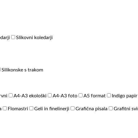
darji
Slikovni koledarji
Silikonske s trakom
rvni
A4-A3 ekološki
A4-A3 foto
A5 format
Indigo papir
a
Flomastri
Geli in finelinerji
Grafična pisala
Grafitni sv