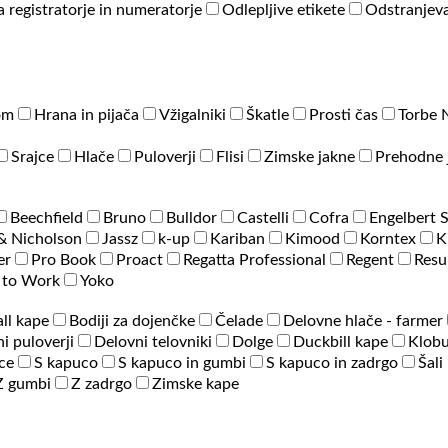
a registratorje in numeratorje
Odlepljive etikete
Odstranjeva
om
Hrana in pijača
Vžigalniki
Škatle
Prosti čas
Torbe 
Srajce
Hlače
Puloverji
Flisi
Zimske jakne
Prehodne 
Beechfield
Bruno
Bulldor
Castelli
Cofra
Engelbert 
& Nicholson
Jassz
k-up
Kariban
Kimood
Korntex
K
er
Pro Book
Proact
Regatta Professional
Regent
Resu
 to Work
Yoko
ll kape
Bodiji za dojenčke
Čelade
Delovne hlače - farmer
i puloverji
Delovni telovniki
Dolge
Duckbill kape
Klobu
ce
S kapuco
S kapuco in gumbi
S kapuco in zadrgo
Šali
Z gumbi
Z zadrgo
Zimske kape