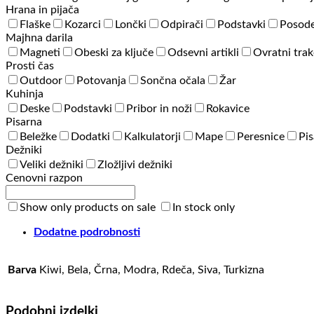
Hrana in pijača
Flaške
Kozarci
Lončki
Odpirači
Podstavki
Posode
Majhna darila
Magneti
Obeski za ključe
Odsevni artikli
Ovratni trak
Prosti čas
Outdoor
Potovanja
Sončna očala
Žar
Kuhinja
Deske
Podstavki
Pribor in noži
Rokavice
Pisarna
Beležke
Dodatki
Kalkulatorji
Mape
Peresnice
Pis
Dežniki
Veliki dežniki
Zložljivi dežniki
Cenovni razpon
Show only products on sale
In stock only
Dodatne podrobnosti
Barva
Kiwi, Bela, Črna, Modra, Rdeča, Siva, Turkizna
Podobni izdelki