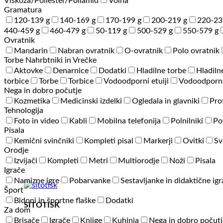
Viskoza/Poliester/Poliamid
Volna
Gramatura
120-139 g
140-169 g
170-199 g
200-219 g
220-23
440-459 g
460-479 g
50-119 g
500-529 g
550-579 g
Ovratnik
Mandarin
Nabran ovratnik
O-ovratnik
Polo ovratnik
Torbe Nahrbtniki in Vrečke
Aktovke
Denarnice
Dodatki
Hladilne torbe
Hladiln
torbice
Torbe
Torbice
Vodoodporni etuiji
Vodoodporni
Nega in dobro počutje
Kozmetika
Medicinski izdelki
Ogledala in glavniki
Pro
Tehnologija
Foto in video
Kabli
Mobilna telefonija
Polnilniki
Po
Pisala
Kemični svinčniki
Kompleti pisal
Markerji
Ovitki
Sv
Orodje
Izvijači
Kompleti
Metri
Multiorodje
Noži
Pisala
Igrače
Namizne igre
Pobarvanke
Sestavljanke in didaktične ig
Šport
Bidoni in športne flaške
Dodatki
SITOTISK
Za dom
Brisače
Igrače
Knjige
Kuhinja
Nega in dobro počutj