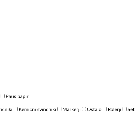
Paus papir
inčniki
Kemični svinčniki
Markerji
Ostalo
Rolerji
Set