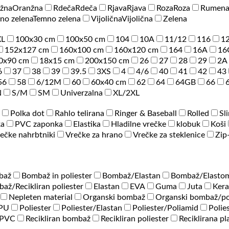
žna
Oranžna
Rdeča
Rdeča
Rjava
Rjava
Roza
Roza
Rumen
no zelena
Temno zelena
Vijolična
Vijolična
Zelena
XL
100x30 cm
100x50 cm
104
10A
11/12
116
1
152x127 cm
160x100 cm
160x120 cm
164
16A
16
0x90 cm
18x15 cm
200x150 cm
26
27
28
29
2A
6
37
38
39
39.5
3XS
4
4/6
40
41
42
43
56
58
6/12M
60
60x40 cm
62
64
64GB
66
N
S/M
SM
Univerzalna
XL/2XL
Polka dot
Rahlo telirana
Ringer & Baseball
Rolled
Sl
ka
PVC zaponka
Elastika
Hladilne vrečke
klobuk
Koši
ečke nahrbtniki
Vrečke za hrano
Vrečke za steklenice
Zip
baž
Bombaž in poliester
Bombaž/Elastan
Bombaž/Elastom
až/Recikliran poliester
Elastan
EVA
Guma
Juta
Ker
Nepleten material
Organski bombaž
Organski bombaž/po
/PU
Poliester
Poliester/Elastan
Poliester/Poliamid
Polie
PVC
Recikliran bombaž
Recikliran poliester
Reciklirana pl