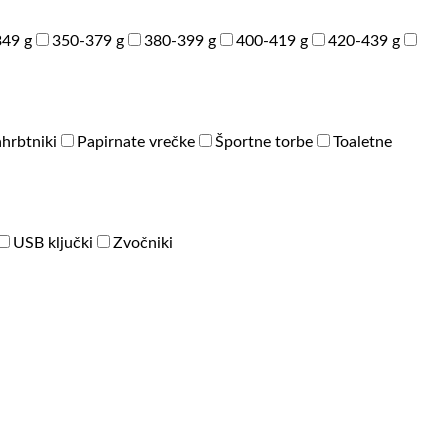
49 g
350-379 g
380-399 g
400-419 g
420-439 g
hrbtniki
Papirnate vrečke
Športne torbe
Toaletne
USB ključki
Zvočniki