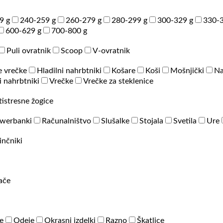
9 g
240-259 g
260-279 g
280-299 g
300-329 g
330-3
600-629 g
700-800 g
Puli ovratnik
Scoop
V-ovratnik
e vrečke
Hladilni nahrbtniki
Košare
Koši
Mošnjički
Na
 nahrbtniki
Vrečke
Vrečke za steklenice
tistresne žogice
werbanki
Računalništvo
Slušalke
Stojala
Svetila
Ure
inčniki
rače
e
Odeje
Okrasni izdelki
Razno
Škatlice