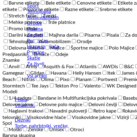
Barvne etikete
Bele etikete
Cenovne etikete
Etikete z
Šport
etikete
Prozorne etikete
Razne etikete
Srebrne etikete
Tehnologija
Stretch folije
Zvezki
Avtomobilizem
Mehke platnice
Trde platnice
Orodje
Promo izdelki
Pisarna
Za dom
Darilni kompleti
Majhna darila
Pisarna
Pisala
Za d
Prosti čas
Tehnologija
Avtomobilizem
Orodje
Hrana in pijača
Delovna oblačila
Majice
Športne majice
Polo Majice
Palerine
Predpasniki
Brisače
Odeje
Škatle
Znamke
Za živali
Anvil
Army
Asquith & Fox
Atlantis
AWDis
B&C
Gamegear
Gildan
Havana
Helly Hansen
Itek
James 
Vsi artikli
Beach
Nitras
Olima
Pixo
Planam
Portwest
Premi
Stormtech
Tee Jays
Tekton Pro
Valento
WK Designed
Modeli
1/4 zadrga
Bandane in Multifunkcijska pokrivala
Baseba
Pisala
Delovne jakne
Delovne polo majice
Delovni čevlji
Delovn
Vžigalniki
Naglavni trakovi
Navadni puloverji
Retro kape
Rokavi
telovniki
Visokovidne hlače
Visokovidne jakne
Vizirji
Dežniki
Spol
Torbe, nahrbtniki, vrečke
Moški
Ženske
Unisex
Otroci
Barvna skupina