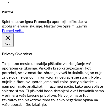
Piškotki
Spletna stran Igma Promocija uporablja piškotke za
izboljšanje vaše izkušnje.
Nastavitve
Sprejmi
Zavrni
Preberi več...
Zapri
Privacy Overview
To spletno mesto uporablja piškotke za izboljšanje vaše
uporabniške izkušnje. Piškotki ki so kategorizirani kot
potrebni, se avtomatsko shranijo v vaš brskalnik, saj so nujni
za delovanje osnovnih funkcionalnosti spletne strani. Poleg
nujnih piškotkov uporabljamo tudi third-party piškotke, ki
nam pomagajo analizirati in razumeti način, kako uporabljate
spletno stran. Ti piškotki bodo shranjeni v vaš brskalnik samo
v primeru vaše izrecne privolitve. Na voljo imate tudi
zavrnitev teh piškotkov, toda to lahko negativno vpliva na
vašo uporabniško izkušnjo.