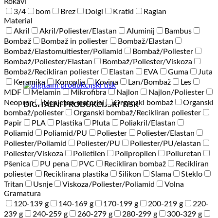
Rokavi
3/4
bom
Brez
Dolgi
Kratki
Raglan
Material
Akril
Akril/Poliester/Elastan
Aluminij
Bambus
Bombaž
Bombaž in poliester
Bombaž/Elastan
Bombaž/Elastomultiester/Poliamid
Bombaž/Poliester
Bombaž/Poliester/Elastan
Bombaž/Poliester/Viskoza
Bombaž/Recikliran poliester
Elastan
EVA
Guma
Juta
Keramika
Konoplja
Kovina
Lan/Bombaž
Les
MDF
Melamin
Mikrofibra
Najlon
Najlon/Poliester
Neopren
Nepleten material
Organski bombaž
Organski
DIGITALNI PRODUKCIJSKI TISK
bombaž/poliester
Organski bombaž/Recikliran poliester
Papir
PLA
Plastika
Pluta
Poliakril/Elastan
Poliamid
Poliamid/PU
Poliester
Poliester/Elastan
Poliester/Poliamid
Poliester/PU
Poliester/PU/elastan
Poliester/Viskoza
Polietilen
Polipropilen
Poliuretan
Pšenica
PU pena
PVC
Recikliran bombaž
Recikliran
poliester
Reciklirana plastika
Silikon
Slama
Steklo
Tritan
Usnje
Viskoza/Poliester/Poliamid
Volna
Gramatura
120-139 g
140-169 g
170-199 g
200-219 g
220-
239 g
240-259 g
260-279 g
280-299 g
300-329 g