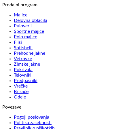
Prodajni program
Majice
Delovna oblačila
Puloverji
Športne majice
Polo majice
Flisi
Softshelli
Prehodne jakne
Vetrovke
Zimske jakne
Pokrivala
Telovniki
Predpasniki
Vrečke
Brisače
Odeje
Povezave
Pogoji poslovanja
Politika zasebnosti
Pravilnik o piškotkih