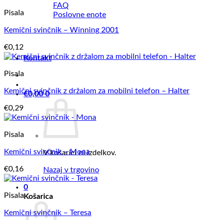
FAQ
Pisala
Poslovne enote
Kemični svinčnik – Winning 2001
€
0,12
Kontakt
Pisala
Kemični svinčnik z držalom za mobilni telefon – Halter
€
0,00
0
€
0,29
Pisala
Kemični svinčnik – Mona
V košarici ni izdelkov.
€
0,16
Nazaj v trgovino
0
Pisala
Košarica
Kemični svinčnik – Teresa