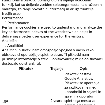
Funkcionalni piškotki pomagajo pri izvajanju določenih
funkcij, kot so deljenje vsebine spletnega mesta na družbenih
omrežjih, zbiranje povratnih informacij in druge funkcije
tretjih oseb.
Performance
Performance
Performance cookies are used to understand and analyze the
key performance indexes of the website which helps in
delivering a better user experience for the visitors.
Analitični
Analitični
Analitični piškotki nam omogočajo vpogled v način kako
obiskovalci uporabljajo spletno stran. Ti piškotki nam
priskrbijo informacije o številu obiskovalcev, iz kje obiskovalci
dostopajo do strani, itd.
Piškotek
Trajanje
Opis
Piškotek nastavi
Google Analytics.
Piškotek se uporablja
za razlikovanje med
uporabniki in sejami in
spremlja uporabo
_ga
2 years
spletnega mesta za