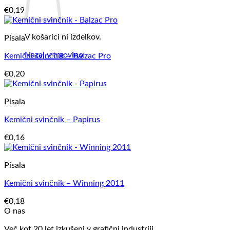
€
0,19
V košarici ni izdelkov.
Pisala
Nazaj v trgovino
Kemični svinčnik – Balzac Pro
€
0,20
Pisala
Kemični svinčnik – Papirus
€
0,16
Pisala
Kemični svinčnik – Winning 2011
€
0,18
O nas
Več kot 20 let izkušenj v grafični industriji.