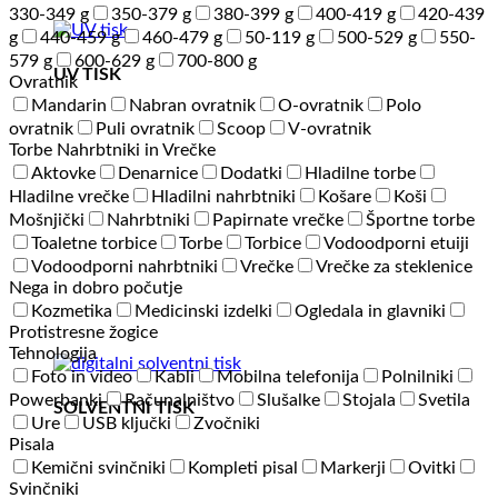
330-349 g
350-379 g
380-399 g
400-419 g
420-439
g
440-459 g
460-479 g
50-119 g
500-529 g
550-
579 g
600-629 g
700-800 g
UV TISK
Ovratnik
Mandarin
Nabran ovratnik
O-ovratnik
Polo
ovratnik
Puli ovratnik
Scoop
V-ovratnik
Torbe Nahrbtniki in Vrečke
Aktovke
Denarnice
Dodatki
Hladilne torbe
Hladilne vrečke
Hladilni nahrbtniki
Košare
Koši
Mošnjički
Nahrbtniki
Papirnate vrečke
Športne torbe
Toaletne torbice
Torbe
Torbice
Vodoodporni etuiji
Vodoodporni nahrbtniki
Vrečke
Vrečke za steklenice
Nega in dobro počutje
Kozmetika
Medicinski izdelki
Ogledala in glavniki
Protistresne žogice
Tehnologija
Foto in video
Kabli
Mobilna telefonija
Polnilniki
Powerbanki
Računalništvo
Slušalke
Stojala
Svetila
SOLVENTNI TISK
Ure
USB ključki
Zvočniki
Pisala
Kemični svinčniki
Kompleti pisal
Markerji
Ovitki
Svinčniki