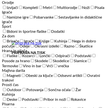
Orodje
Izvijači
Kompleti
Metri
Multiorodje
Noži
Pisala
Igrače
Namizne igre
Pobarvanke
Sestavljanke in didaktične
igrače
Šport
Bidoni in športne flaške
Dodatki
Za dom
Brisače
Igrače
Knjige
Kuhinja
Nega in dobro
počutje
Odeje
Okrasni izdelki
Razno
Škatlice
Hrana in pijača
PRIPRAVA NA TISK
Flaške
Kozarci
Lončki
Odpirači
Podstavki
Posode za hrano
Skodele
Skodelice
Slamice
Termovke
Vino in bar
Vrči
vrečka
Majhna darila
Magneti
Obeski za ključe
Odsevni artikli
Ovratni
trakovi
Prosti čas
Outdoor
Potovanja
Sončna očala
Žar
Kuhinja
Deske
Podstavki
Pribor in noži
Rokavice
Pisarna