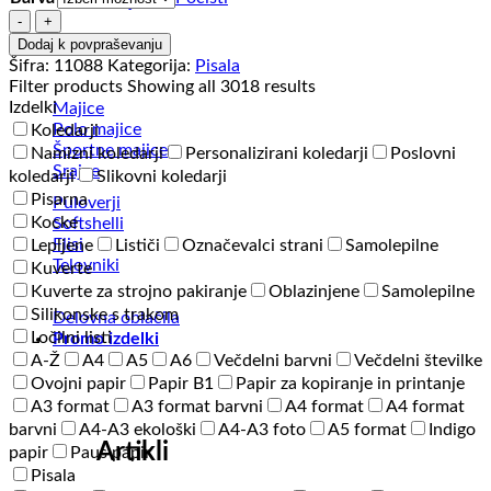
Odeje
Kemični
svinčnik
Vsi artikli
Dodaj k povpraševanju
-
Šifra:
11088
Kategorija:
Pisala
Oggi
Filter products
Showing all 3018 results
Rose
Izdelki
Majice
Gold
Polo majice
Koledarji
količina
Športne majice
Namizni koledarji
Personalizirani koledarji
Poslovni
Srajce
koledarji
Slikovni koledarji
Pisarna
Puloverji
Kocke
Softshelli
Flisi
Lepljene
Lističi
Označevalci strani
Samolepilne
Telovniki
Kuverte
Kuverte za strojno pakiranje
Oblazinjene
Samolepilne
Silikonske s trakom
Delovna oblačila
Ločilni listi
Promo izdelki
A-Ž
A4
A5
A6
Večdelni barvni
Večdelni številke
Ovojni papir
Papir B1
Papir za kopiranje in printanje
A3 format
A3 format barvni
A4 format
A4 format
barvni
A4-A3 ekološki
A4-A3 foto
A5 format
Indigo
Artikli
papir
Paus papir
Pisala