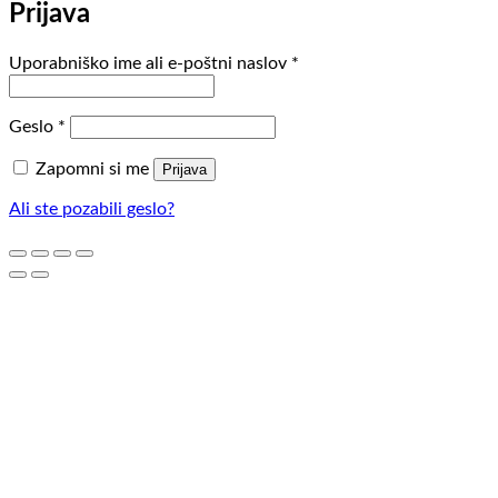
Prijava
Zahtevano
Uporabniško ime ali e-poštni naslov
*
Zahtevano
Geslo
*
Zapomni si me
Prijava
Ali ste pozabili geslo?