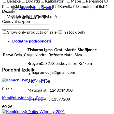
Beležke
Dodatki
Kalkulatorji
Mape
Peresnice
Pisarniški kompleti
Planerji
Ravnila
Samolepilni lističi
Dežniki
Veliki dežniki
Zložljivi dežniki
OBLIKOVANJE
Cenovni razpon
O nas
Show only products on sale
In stock only
Dodatne podrobnosti
Tiskarna Igma-Graf, Martin Škofljanec
s.p.
Barva
Bela, Črna, Modra, Rožnato zlata, Siva
Brege 60, 8273 Leskovec pri Krškem
Podobni izdelki
igmapromocija@gmail.com
040 744 158
Pisala
Matična št.: 1248014000
Kemični svinčnik – Bart
ID za DDV: SI11377208
€
0,26
O nas