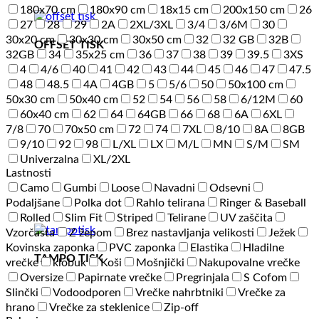
180x70 cm
180x90 cm
18x15 cm
200x150 cm
26
27
28
29
2A
2XL/3XL
3/4
3/6M
30
30x20 cm
30x30 cm
30x50 cm
32
32 GB
32B
OFFSET TISK
32GB
34
35x25 cm
36
37
38
39
39.5
3XS
4
4/6
40
41
42
43
44
45
46
47
47.5
48
48.5
4A
4GB
5
5/6
50
50x100 cm
50x30 cm
50x40 cm
52
54
56
58
6/12M
60
60x40 cm
62
64
64GB
66
68
6A
6XL
7/8
70
70x50 cm
72
74
7XL
8/10
8A
8GB
9/10
92
98
L/XL
LX
M/L
MN
S/M
SM
Univerzalna
XL/2XL
Lastnosti
Camo
Gumbi
Loose
Navadni
Odsevni
Podaljšane
Polka dot
Rahlo telirana
Ringer & Baseball
Rolled
Slim Fit
Striped
Telirane
UV zaščita
Vzorčasta
Z žepom
Brez nastavljanja velikosti
Ježek
Kovinska zaponka
PVC zaponka
Elastika
Hladilne
TAMPO TISK
vrečke
klobuk
Koši
Mošnjički
Nakupovalne vrečke
Oversize
Papirnate vrečke
Pregrinjala
S Cofom
Slinčki
Vodoodporen
Vrečke nahrbtniki
Vrečke za
hrano
Vrečke za steklenice
Zip-off