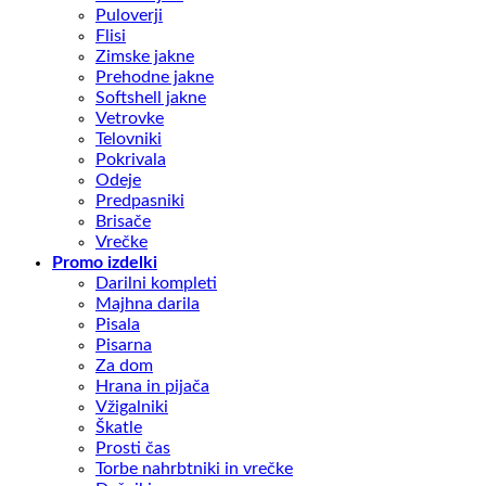
Puloverji
Flisi
Zimske jakne
Prehodne jakne
Softshell jakne
Vetrovke
Telovniki
Pokrivala
Odeje
Predpasniki
Brisače
Vrečke
Promo izdelki
Darilni kompleti
Majhna darila
Pisala
Pisarna
Za dom
Hrana in pijača
Vžigalniki
Škatle
Prosti čas
Torbe nahrbtniki in vrečke