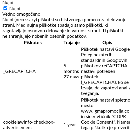
Nujni
Nujni
Vedno omogočeno
Nujni (necessary) piškotki so bistvenega pomena za delovanje
strani. Med nujne piškotke spadajo samo piškotki, ki
zagotavljajo osnovno delovanje in varnost strani. Ti piškotki
ne shranjujejo nobenih osebnih podatkov.
Piškotek
Trajanje
Opis
Piškotek nastavi Google
Poleg nekaterih
standardnih Googlovih
5
piškotkov reCAPTCHA
_GRECAPTCHA
months
nastavi potreben
27 days
piškotek
(_GRECAPTCHA), ko se
izvaja, da zagotovi anali
tveganja.
Piškotek nastavi spletn
mesto
www.igmapromocija.c
in sicer vtičnik "GDPR
cookielawinfo-checkbox-
Cookie Consent". Name
1 year
advertisement
tega piškotka je preverit