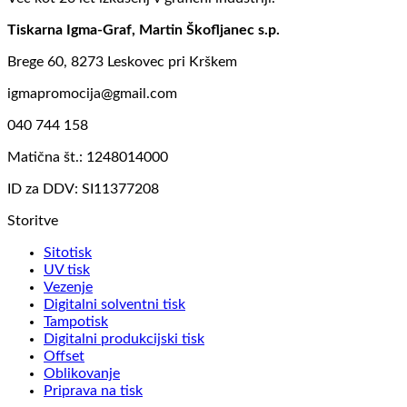
Tiskarna Igma-Graf, Martin Škofljanec s.p.
Brege 60, 8273 Leskovec pri Krškem
igmapromocija@gmail.com
040 744 158
Matična št.: 1248014000
ID za DDV: SI11377208
Storitve
Sitotisk
UV tisk
Vezenje
Digitalni solventni tisk
Tampotisk
Digitalni produkcijski tisk
Offset
Oblikovanje
Priprava na tisk