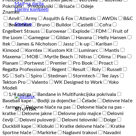
Prehodne jakne
Softshell jakne
Vetrovke
Telovniki
Majhna darila
Pokrivala
Predpasniki
Brisače
Odeje
Darilni kompleti
Znamke
Anvil
Army
Asquith & Fox
Atlantis
AWDis
B&C
Storitve
Beechfield
Bruno
Bulldor
Castelli
Cofra
Engelbert Strauss
Eurowear
Explode
FDM
Fruit of
the Loom
Gamegear
Gildan
Havana
Helly Hansen
Itek
James & Nicholson
Jassz
k-up
Kariban
Kimood
Korntex
Kustom Kit
Luminarc
Mantis
Maxema
MOB
Myrtle Beach
Nitras
Olima
Pixo
Planam
Portwest
Premier
Pro Book
Proact
Regatta Professional
Regent
Result
Roly
Russell
SG
Sol's
Spiro
Stedman
Stormtech
Tee Jays
Tekton Pro
Valento
WK Designed to Work
Yoko
Modeli
1/4 zadrga
Bandane in Multifunkcijska pokrivala
Baseball kape
Bodiji za dojenčke
Čelade
Delovne hlače
- farmer
Delovne hlače na pas
Delovne hlače na pas -
SITOTISK
kratke
Delovne jakne
Delovne polo majice
Delovni
čevlji
Delovni puloverji
Delovni telovniki
Dolge
Duckbill kape
Klobuki
Kratke delovne hlače
Kratke
športne hlače
Markirke
Naglavni trakovi
Navadni