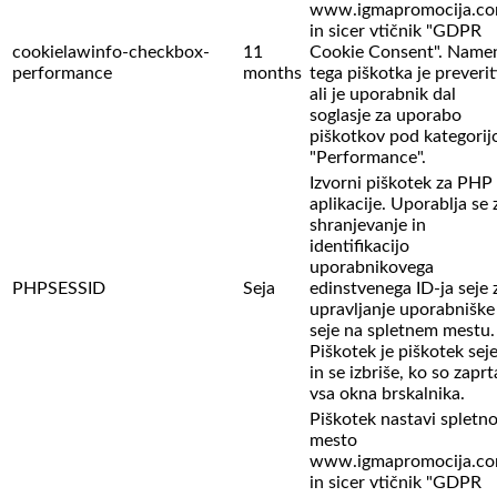
www.igmapromocija.c
in sicer vtičnik "GDPR
cookielawinfo-checkbox-
11
Cookie Consent". Name
performance
months
tega piškotka je preverit
ali je uporabnik dal
soglasje za uporabo
piškotkov pod kategorij
"Performance".
Izvorni piškotek za PHP
aplikacije. Uporablja se 
shranjevanje in
identifikacijo
uporabnikovega
PHPSESSID
Seja
edinstvenega ID-ja seje 
upravljanje uporabniške
seje na spletnem mestu.
Piškotek je piškotek sej
in se izbriše, ko so zaprt
vsa okna brskalnika.
Piškotek nastavi spletn
mesto
www.igmapromocija.c
in sicer vtičnik "GDPR