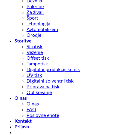
Dežniki
Palerine
Za živali
Šport
Tehnologija
Avtomobilizem
Orodje
Storitve
Sitotisk
Vezenje
Offset tisk
Tampotisk
Digitalni produkcijski tisk
UV tisk
Digitalni solventni tisk
Priprava na tisk
Oblikovanje
O nas
O nas
FAQ
Poslovne enote
Kontakt
Prijava