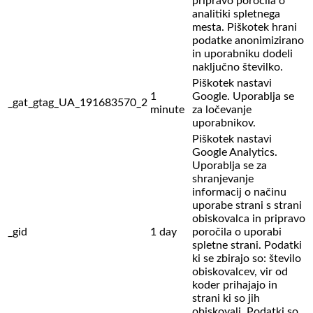
pripravo poročila o
analitiki spletnega
mesta. Piškotek hrani
podatke anonimizirano
in uporabniku dodeli
naključno številko.
Piškotek nastavi
1
Google. Uporablja se
_gat_gtag_UA_191683570_2
minute
za ločevanje
uporabnikov.
Piškotek nastavi
Google Analytics.
Uporablja se za
shranjevanje
informacij o načinu
uporabe strani s strani
obiskovalca in pripravo
_gid
1 day
poročila o uporabi
spletne strani. Podatki
ki se zbirajo so: število
obiskovalcev,
vir od
koder prihajajo in
strani ki so jih
obiskovali. Podatki so