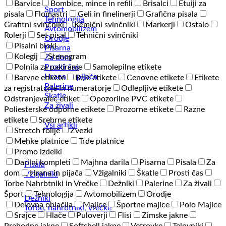
Barvice
Bombice, mince in refili
Brisalci
Etuiji za
Šport
pisala
Flomastri
Geli in finelinerji
Grafična pisala
Tehnologija
Grafitni svinčniki
Kemični svinčniki
Markerji
Ostalo
Avtomobilizem
Rolerji
Set pisal
Tehnični svinčniki
Orodje
Pisalni bloki
Pisarna
Kolegij
Stenogram
Za dom
Prosti čas
Polnila za pakiranje
Samolepilne etikete
Hrana in pijača
Barvne etikete
Bele etikete
Cenovne etikete
Etikete
Palerine
za registratorje in numeratorje
Odlepljive etikete
Škatle
Odstranjevalec etiket
Opozorilne PVC etikete
Za živali
Poliesterske odporne etikete
Prozorne etikete
Razne
etikete
Srebrne etikete
Vsi artikli
Stretch folije
Zvezki
Mehke platnice
Trde platnice
Promo izdelki
Darilni kompleti
Majhna darila
Pisarna
Pisala
Za
Pisala
dom
Hrana in pijača
Vžigalniki
Škatle
Prosti čas
Vžigalniki
Torbe Nahrbtniki in Vrečke
Dežniki
Palerine
Za živali
Šport
Tehnologija
Avtomobilizem
Orodje
Dežniki
Delovna oblačila
Majice
Športne majice
Polo Majice
Torbe, nahrbtniki, vrečke
Srajce
Hlače
Puloverji
Flisi
Zimske jakne