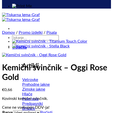
Domov
/
Promo izdelki
/
Pisala
Išči:
Oblačila
Artikli
Kemični svinčnik – Oggi Rose
Gold
Vetrovke
Prehodne jakne
Zimske jakne
€
0,66
Hlače
Kovinski kemični svinčnik.
Pokrivala
Predpasniki
Cene ne vsebujejo DDV-ja!
Brisače
Barva
Počisti