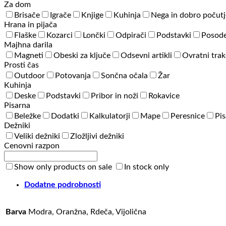
Za dom
Brisače
Igrače
Knjige
Kuhinja
Nega in dobro počutj
Hrana in pijača
Flaške
Kozarci
Lončki
Odpirači
Podstavki
Posode
Majhna darila
Magneti
Obeski za ključe
Odsevni artikli
Ovratni trak
Prosti čas
Outdoor
Potovanja
Sončna očala
Žar
Kuhinja
Deske
Podstavki
Pribor in noži
Rokavice
Pisarna
Beležke
Dodatki
Kalkulatorji
Mape
Peresnice
Pis
Dežniki
Veliki dežniki
Zložljivi dežniki
Cenovni razpon
Show only products on sale
In stock only
Dodatne podrobnosti
Barva
Modra, Oranžna, Rdeča, Vijolična