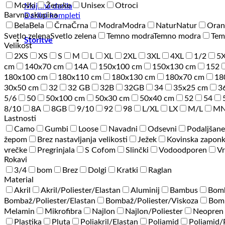
Moški
Ženske
Unisex
Otroci
Majhna darila
Barvna skupina
Darilni kompleti
Bela
Bela
Črna
Črna
Modra
Modra
Natur
Natur
Oran
Svetlo zelena
Svetlo zelena
Temno modra
Temno modra
Tem
Storitve
Velikost
2XS
XS
S
M
L
XL
2XL
3XL
4XL
1/2
5
cm
140x70 cm
14A
150x100 cm
150x130 cm
152
180x100 cm
180x110 cm
180x130 cm
180x70 cm
18
30x50 cm
32
32 GB
32B
32GB
34
35x25 cm
3
5/6
50
50x100 cm
50x30 cm
50x40 cm
52
54
8/10
8A
8GB
9/10
92
98
L/XL
LX
M/L
M
Lastnosti
Camo
Gumbi
Loose
Navadni
Odsevni
Podaljšane
žepom
Brez nastavljanja velikosti
Ježek
Kovinska zapon
vrečke
Pregrinjala
S Cofom
Slinčki
Vodoodporen
Vr
Rokavi
3/4
bom
Brez
Dolgi
Kratki
Raglan
Material
Akril
Akril/Poliester/Elastan
Aluminij
Bambus
Bom
Bombaž/Poliester/Elastan
Bombaž/Poliester/Viskoza
Bomb
Melamin
Mikrofibra
Najlon
Najlon/Poliester
Neopren
Plastika
Pluta
Poliakril/Elastan
Poliamid
Poliamid