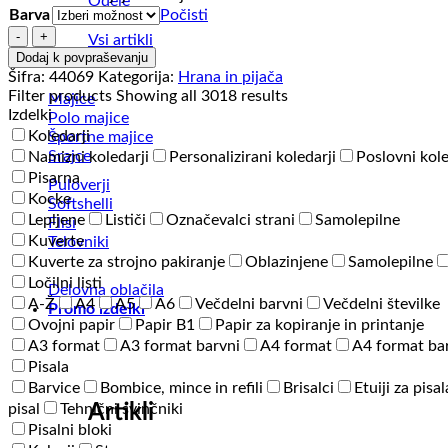
Odeje
Barva
Počisti
Lonček
Vsi artikli
-
Dodaj k povpraševanju
Fratello
Šifra:
44069
Kategorija:
Hrana in pijača
količina
Filter products
Showing all 3018 results
Majice
Izdelki
Polo majice
Koledarji
Športne majice
Srajce
Namizni koledarji
Personalizirani koledarji
Poslovni kole
Pisarna
Puloverji
Kocke
Softshelli
Lepljene
Lističi
Označevalci strani
Samolepilne
Flisi
Kuverte
Telovniki
Kuverte za strojno pakiranje
Oblazinjene
Samolepilne
Ločilni listi
Delovna oblačila
A-Ž
A4
A5
A6
Večdelni barvni
Večdelni številke
Promo izdelki
Ovojni papir
Papir B1
Papir za kopiranje in printanje
A3 format
A3 format barvni
A4 format
A4 format ba
Pisala
Barvice
Bombice, mince in refili
Brisalci
Etuiji za pisal
Artikli
pisal
Tehnični svinčniki
Pisalni bloki