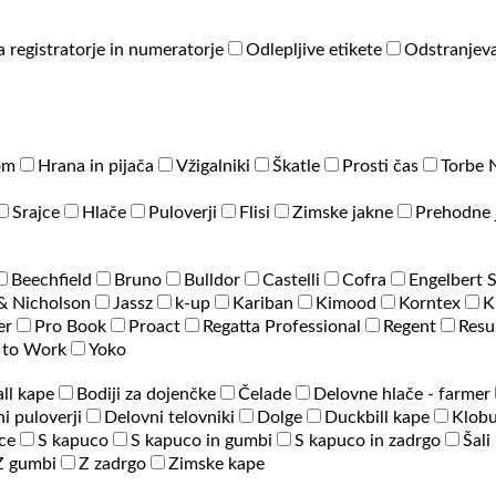
a registratorje in numeratorje
Odlepljive etikete
Odstranjeva
om
Hrana in pijača
Vžigalniki
Škatle
Prosti čas
Torbe 
Srajce
Hlače
Puloverji
Flisi
Zimske jakne
Prehodne 
Beechfield
Bruno
Bulldor
Castelli
Cofra
Engelbert 
& Nicholson
Jassz
k-up
Kariban
Kimood
Korntex
K
er
Pro Book
Proact
Regatta Professional
Regent
Resu
 to Work
Yoko
ll kape
Bodiji za dojenčke
Čelade
Delovne hlače - farmer
i puloverji
Delovni telovniki
Dolge
Duckbill kape
Klobu
ce
S kapuco
S kapuco in gumbi
S kapuco in zadrgo
Šali
Z gumbi
Z zadrgo
Zimske kape