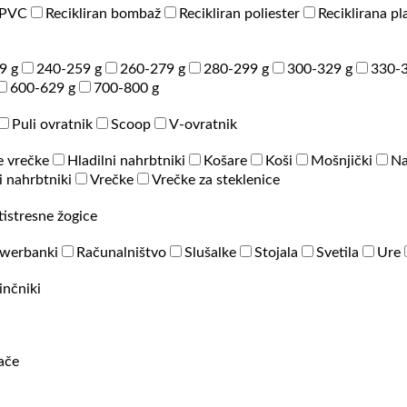
PVC
Recikliran bombaž
Recikliran poliester
Reciklirana pl
9 g
240-259 g
260-279 g
280-299 g
300-329 g
330-3
600-629 g
700-800 g
Puli ovratnik
Scoop
V-ovratnik
e vrečke
Hladilni nahrbtniki
Košare
Koši
Mošnjički
Na
 nahrbtniki
Vrečke
Vrečke za steklenice
tistresne žogice
werbanki
Računalništvo
Slušalke
Stojala
Svetila
Ure
inčniki
rače