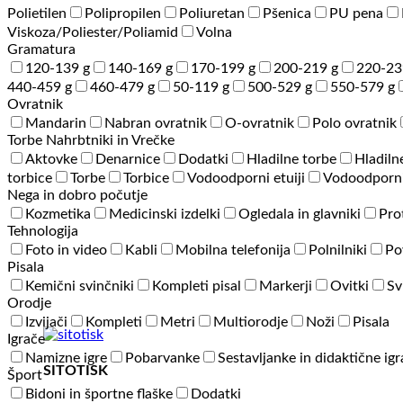
Polietilen
Polipropilen
Poliuretan
Pšenica
PU pena
Viskoza/Poliester/Poliamid
Volna
Gramatura
120-139 g
140-169 g
170-199 g
200-219 g
220-23
440-459 g
460-479 g
50-119 g
500-529 g
550-579 g
Ovratnik
Mandarin
Nabran ovratnik
O-ovratnik
Polo ovratnik
Torbe Nahrbtniki in Vrečke
Aktovke
Denarnice
Dodatki
Hladilne torbe
Hladiln
torbice
Torbe
Torbice
Vodoodporni etuiji
Vodoodporni
Nega in dobro počutje
Kozmetika
Medicinski izdelki
Ogledala in glavniki
Pro
Tehnologija
Foto in video
Kabli
Mobilna telefonija
Polnilniki
Po
Pisala
Kemični svinčniki
Kompleti pisal
Markerji
Ovitki
Sv
Orodje
Izvijači
Kompleti
Metri
Multiorodje
Noži
Pisala
Igrače
Namizne igre
Pobarvanke
Sestavljanke in didaktične ig
SITOTISK
Šport
Bidoni in športne flaške
Dodatki