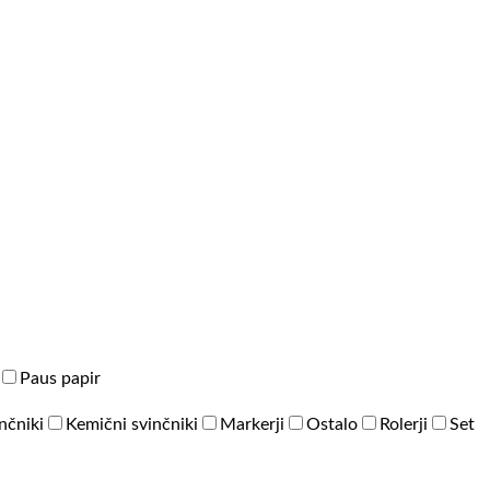
Paus papir
inčniki
Kemični svinčniki
Markerji
Ostalo
Rolerji
Set