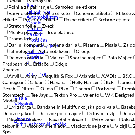
Kolegij
Stenogram
Šport
Polnila za pakiranje
Samolepilne etikete
Tehnologija
Barvne etikete
Bele etikete
Cenovne etikete
Etikete z
Avtomobilizem
etikete
Prozorne etikete
Razne etikete
Srebrne etikete
Orodje
Stretch folije
Zvezki
Pisarna
Mehke platnice
Trde platnice
Za dom
Promo izdelki
Prosti čas
Darilni kompleti
Majhna darila
Pisarna
Pisala
Za d
Hrana in pijača
Palerine
Tehnologija
Avtomobilizem
Orodje
Škatle
Delovna oblačila
Majice
Športne majice
Polo Majice
Za živali
Predpasniki
Brisače
Odeje
Znamke
Vsi artikli
Anvil
Army
Asquith & Fox
Atlantis
AWDis
B&C
Gamegear
Gildan
Havana
Helly Hansen
Itek
James 
Beach
Nitras
Olima
Pixo
Planam
Portwest
Premi
Stormtech
Tee Jays
Tekton Pro
Valento
WK Designed
Pisala
Modeli
Vžigalniki
1/4 zadrga
Bandane in Multifunkcijska pokrivala
Baseba
Delovne jakne
Delovne polo majice
Delovni čevlji
Delovn
Dežniki
Naglavni trakovi
Navadni puloverji
Retro kape
Rokavi
Torbe, nahrbtniki, vrečke
telovniki
Visokovidne hlače
Visokovidne jakne
Vizirji
Spol