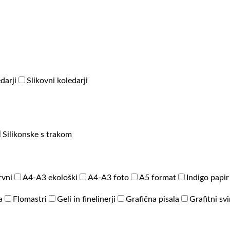
darji
Slikovni koledarji
Silikonske s trakom
rvni
A4-A3 ekološki
A4-A3 foto
A5 format
Indigo papir
a
Flomastri
Geli in finelinerji
Grafična pisala
Grafitni sv