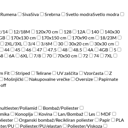
a
Rumena
Siva
Siva
Srebrna
Svetlo modra
Svetlo modra
2/14
12/18M
120x70 cm
128
12A
140
140x30
GB
170x130 cm
170x150 cm
170x90 cm
18/23M
2XL/3XL
3/4
3/6M
30
30x20 cm
30x30 cm
44
45
46
47
47.5
48
48.5
4A
4GB
5
68
6A
6XL
7/8
70
70x50 cm
72
74
7XL
im Fit
Striped
Telirane
UV zaščita
Vzorčasta
Z
Mošnjički
Nakupovalne vrečke
Oversize
Papirnate
-off
ultiester/Poliamid
Bombaž/Poliester
amika
Konoplja
Kovina
Lan/Bombaž
Les
MDF
liester
Organski bombaž/Recikliran poliester
Papir
PLA
ster/PU
Poliester/PU/elastan
Poliester/Viskoza