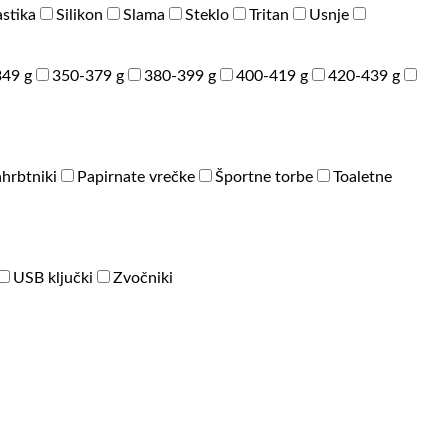
astika
Silikon
Slama
Steklo
Tritan
Usnje
49 g
350-379 g
380-399 g
400-419 g
420-439 g
hrbtniki
Papirnate vrečke
Športne torbe
Toaletne
USB ključki
Zvočniki