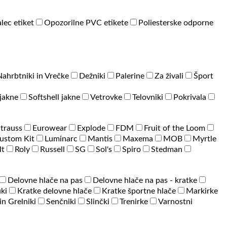
lec etiket
Opozorilne PVC etikete
Poliesterske odporne
Nahrbtniki in Vrečke
Dežniki
Palerine
Za živali
Šport
jakne
Softshell jakne
Vetrovke
Telovniki
Pokrivala
Strauss
Eurowear
Explode
FDM
Fruit of the Loom
ustom Kit
Luminarc
Mantis
Maxema
MOB
Myrtle
lt
Roly
Russell
SG
Sol's
Spiro
Stedman
Delovne hlače na pas
Delovne hlače na pas - kratke
ki
Kratke delovne hlače
Kratke športne hlače
Markirke
 in Grelniki
Senčniki
Slinčki
Trenirke
Varnostni