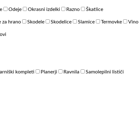
e
Odeje
Okrasni izdelki
Razno
Škatlice
 za hrano
Skodele
Skodelice
Slamice
Termovke
Vino 
ovi
arniški kompleti
Planerji
Ravnila
Samolepilni lističi