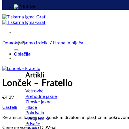
Išči:
Domov
/
Promo izdelki
/
Hrana in pijača
Oblačila
Artikli
Lonček – Fratello
Vetrovke
Prehodne jakne
€
4,29
Zimske jakne
Hlače
Castelli
Pokrivala
Keramični lonček s silikonskim držalom in plastičnim pokrovom
Predpasniki
Brisače
Cene ne vsebujejo DDV-ja!