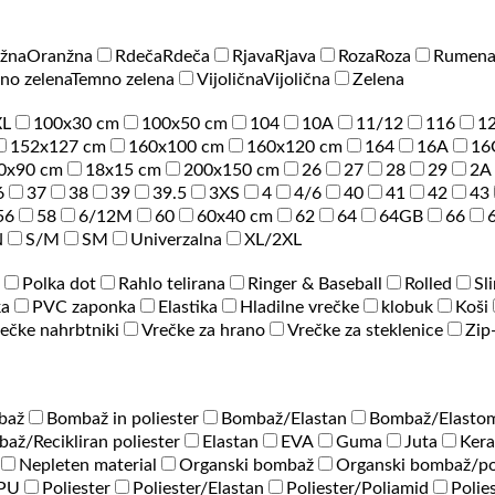
žna
Oranžna
Rdeča
Rdeča
Rjava
Rjava
Roza
Roza
Rumen
no zelena
Temno zelena
Vijolična
Vijolična
Zelena
XL
100x30 cm
100x50 cm
104
10A
11/12
116
1
152x127 cm
160x100 cm
160x120 cm
164
16A
16
0x90 cm
18x15 cm
200x150 cm
26
27
28
29
2A
6
37
38
39
39.5
3XS
4
4/6
40
41
42
43
56
58
6/12M
60
60x40 cm
62
64
64GB
66
N
S/M
SM
Univerzalna
XL/2XL
Polka dot
Rahlo telirana
Ringer & Baseball
Rolled
Sl
ka
PVC zaponka
Elastika
Hladilne vrečke
klobuk
Koši
ečke nahrbtniki
Vrečke za hrano
Vrečke za steklenice
Zip
baž
Bombaž in poliester
Bombaž/Elastan
Bombaž/Elastom
až/Recikliran poliester
Elastan
EVA
Guma
Juta
Ker
Nepleten material
Organski bombaž
Organski bombaž/po
/PU
Poliester
Poliester/Elastan
Poliester/Poliamid
Polie