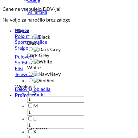
Odeje
Cene ne vsebujejo DDV-ja!
Vsi artikli
Na voljo za naročilo brez zaloge
Majice
*
Barva
Polo majice
Športne majice
Black
Srajce
Dark Grey
Puloverji
Softshelli
White
Flisi
Navy
Telovniki
Red
*
Velikosti
Delovna oblačila
S
Promo izdelki
M
L
Artikli
XL