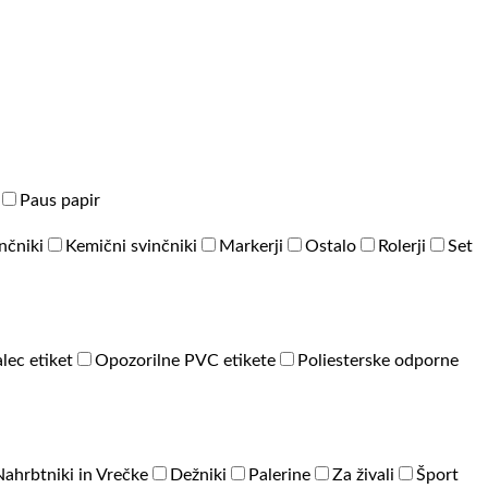
Paus papir
inčniki
Kemični svinčniki
Markerji
Ostalo
Rolerji
Set
lec etiket
Opozorilne PVC etikete
Poliesterske odporne
Nahrbtniki in Vrečke
Dežniki
Palerine
Za živali
Šport