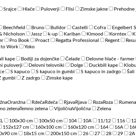
Srajce
Hlače
Puloverji
Flisi
Zimske jakne
Prehodne 
Beechfield
Bruno
Bulldor
Castelli
Cofra
Engelbert 
& Nicholson
Jassz
k-up
Kariban
Kimood
Korntex
K
er
Pro Book
Proact
Regatta Professional
Regent
Resu
 to Work
Yoko
ll kape
Bodiji za dojenčke
Čelade
Delovne hlače - farmer
i puloverji
Delovni telovniki
Dolge
Duckbill kape
Klobu
ce
S kapuco
S kapuco in gumbi
S kapuco in zadrgo
Šali
Z gumbi
Z zadrgo
Zimske kape
žna
Oranžna
Rdeča
Rdeča
Rjava
Rjava
Roza
Roza
Rumen
no zelena
Temno zelena
Vijolična
Vijolična
Zelena
XL
100x30 cm
100x50 cm
104
10A
11/12
116
1
152x127 cm
160x100 cm
160x120 cm
164
16A
16
0x90 cm
18x15 cm
200x150 cm
26
27
28
29
2A