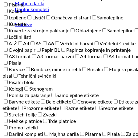
količina
Majhna darila
Pisarna
Darilni kompleti
Kocke
Lepljene
Lističi
Označevalci strani
Samolepilne
Kuverte
Storitve
Kuverte za strojno pakiranje
Oblazinjene
Samolepilne
Ločilni listi
A-Ž
A4
A5
A6
Večdelni barvni
Večdelni številke
Ovojni papir
Papir B1
Papir za kopiranje in printanje
A3 format
A3 format barvni
A4 format
A4 format ba
Pisala
Barvice
Bombice, mince in refili
Brisalci
Etuiji za pisal
pisal
Tehnični svinčniki
Pisalni bloki
Kolegij
Stenogram
Polnila za pakiranje
Samolepilne etikete
Barvne etikete
Bele etikete
Cenovne etikete
Etikete z
etikete
Prozorne etikete
Razne etikete
Srebrne etikete
Stretch folije
Zvezki
Mehke platnice
Trde platnice
Promo izdelki
Darilni kompleti
Majhna darila
Pisarna
Pisala
Za d