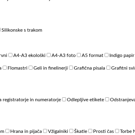
Silikonske s trakom
rvni
A4-A3 ekološki
A4-A3 foto
A5 format
Indigo papir
a
Flomastri
Geli in finelinerji
Grafična pisala
Grafitni sv
a registratorje in numeratorje
Odlepljive etikete
Odstranjeva
om
Hrana in pijača
Vžigalniki
Škatle
Prosti čas
Torbe 