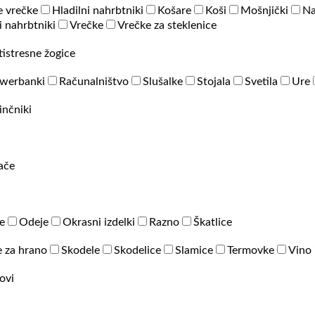
e vrečke
Hladilni nahrbtniki
Košare
Koši
Mošnjički
Na
 nahrbtniki
Vrečke
Vrečke za steklenice
tistresne žogice
werbanki
Računalništvo
Slušalke
Stojala
Svetila
Ure
inčniki
rače
e
Odeje
Okrasni izdelki
Razno
Škatlice
 za hrano
Skodele
Skodelice
Slamice
Termovke
Vino 
ovi