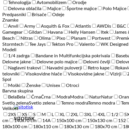
Tehnologija
Avtomobilizem
Orodje
Delovna oblačila
Majice
Športne majice
Polo Majice
Predpasniki
Brisače
Odeje
Znamke
Anvil
Army
Asquith & Fox
Atlantis
AWDis
B&C
Gamegear
Gildan
Havana
Helly Hansen
Itek
James 
Beach
Nitras
Olima
Pixo
Planam
Portwest
Premi
Stormtech
Tee Jays
Tekton Pro
Valento
WK Designed
Modeli
1/4 zadrga
Bandane in Multifunkcijska pokrivala
Baseba
Delovne jakne
Delovne polo majice
Delovni čevlji
Delovn
Naglavni trakovi
Navadni puloverji
Retro kape
Rokavi
telovniki
Visokovidne hlače
Visokovidne jakne
Vizirji
Spol
Moški
Ženske
Unisex
Otroci
Barvna skupina
Bela
Bela
Črna
Črna
Modra
Modra
Natur
Natur
Oran
Svetlo zelena
Svetlo zelena
Temno modra
Temno modra
Tem
Velikost
2XS
XS
S
M
L
XL
2XL
3XL
4XL
1/2
5
SITOTISK
cm
140x70 cm
14A
150x100 cm
150x130 cm
152
180x100 cm
180x110 cm
180x130 cm
180x70 cm
18