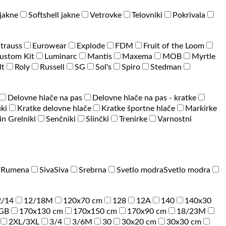
jakne
Softshell jakne
Vetrovke
Telovniki
Pokrivala
Strauss
Eurowear
Explode
FDM
Fruit of the Loom
ustom Kit
Luminarc
Mantis
Maxema
MOB
Myrtle
lt
Roly
Russell
SG
Sol's
Spiro
Stedman
Delovne hlače na pas
Delovne hlače na pas - kratke
ki
Kratke delovne hlače
Kratke športne hlače
Markirke
 in Grelniki
Senčniki
Slinčki
Trenirke
Varnostni
a
Rumena
Siva
Siva
Srebrna
Svetlo modra
Svetlo modra
2/14
12/18M
120x70 cm
128
12A
140
140x30
GB
170x130 cm
170x150 cm
170x90 cm
18/23M
2XL/3XL
3/4
3/6M
30
30x20 cm
30x30 cm