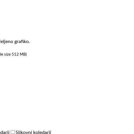
eljeno grafiko.
ile size 512 MB)
darji
Slikovni koledarji