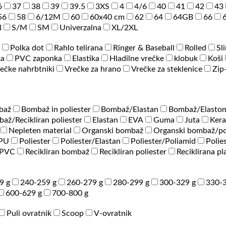
6
37
38
39
39.5
3XS
4
4/6
40
41
42
43
56
58
6/12M
60
60x40 cm
62
64
64GB
66
N
S/M
SM
Univerzalna
XL/2XL
Polka dot
Rahlo telirana
Ringer & Baseball
Rolled
Sl
ka
PVC zaponka
Elastika
Hladilne vrečke
klobuk
Koši
ečke nahrbtniki
Vrečke za hrano
Vrečke za steklenice
Zip
baž
Bombaž in poliester
Bombaž/Elastan
Bombaž/Elastom
až/Recikliran poliester
Elastan
EVA
Guma
Juta
Ker
Nepleten material
Organski bombaž
Organski bombaž/po
/PU
Poliester
Poliester/Elastan
Poliester/Poliamid
Polie
PVC
Recikliran bombaž
Recikliran poliester
Reciklirana pl
9 g
240-259 g
260-279 g
280-299 g
300-329 g
330-3
600-629 g
700-800 g
Puli ovratnik
Scoop
V-ovratnik