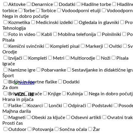
Aktovke
Denarnice
Dodatki
Hladilne torbe
Hladiln
torbice
Torbe
Torbice
Vodoodporni etuiji
Vodoodporni
Nega in dobro počutje
Kozmetika
Medicinski izdelki
Ogledala in glavniki
Pro
Tehnologija
Foto in video
Kabli
Mobilna telefonija
Polnilniki
Po
Pisala
Kemični svinčniki
Kompleti pisal
Markerji
Ovitki
Sv
Orodje
Izvijači
Kompleti
Metri
Multiorodje
Noži
Pisala
Igrače
Namizne igre
Pobarvanke
Sestavljanke in didaktične ig
Šport
Bidoni in športne flaške
Dodatki
Za dom
Brisače
Igrače
Knjige
Kuhinja
Nega in dobro počutj
VEZENJE
Hrana in pijača
Flaške
Kozarci
Lončki
Odpirači
Podstavki
Posode
Majhna darila
Magneti
Obeski za ključe
Odsevni artikli
Ovratni trak
Prosti čas
Outdoor
Potovanja
Sončna očala
Žar