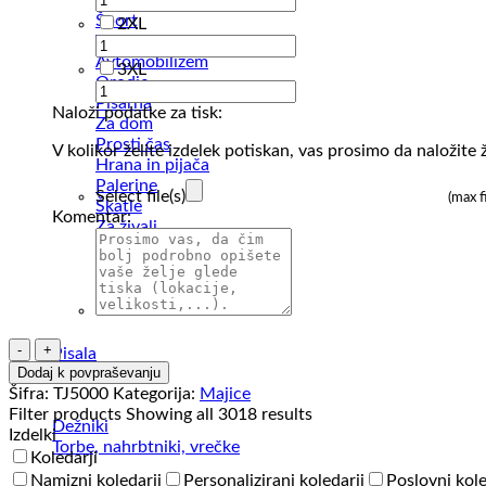
Šport
2XL
Tehnologija
Avtomobilizem
3XL
Orodje
Pisarna
Naloži podatke za tisk:
Za dom
Prosti čas
V kolikor želite izdelek potiskan, vas prosimo da naložite ž
Hrana in pijača
Palerine
Select file(s)
(max f
Škatle
Komentar:
Za živali
Vsi artikli
Majica
Pisala
kratek
Dodaj k povpraševanju
Vžigalniki
rokav
Šifra:
TJ5000
Kategorija:
Majice
Tee
Filter products
Showing all 3018 results
Dežniki
Jays
Izdelki
Torbe, nahrbtniki, vrečke
Luxury
Koledarji
Tee
Namizni koledarji
Personalizirani koledarji
Poslovni kole