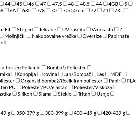
44
45
46
47
47.5
48
48.5
4A
4GB
5
68
6A
6XL
7/8
70
70x50 cm
72
74
7XL
im Fit
Striped
Telirane
UV zaščita
Vzorčasta
Z
Mošnjički
Nakupovalne vrečke
Oversize
Papirnate
-off
ultiester/Poliamid
Bombaž/Poliester
amika
Konoplja
Kovina
Lan/Bombaž
Les
MDF
liester
Organski bombaž/Recikliran poliester
Papir
PLA
ster/PU
Poliester/PU/elastan
Poliester/Viskoza
astika
Silikon
Slama
Steklo
Tritan
Usnje
49 g
350-379 g
380-399 g
400-419 g
420-439 g