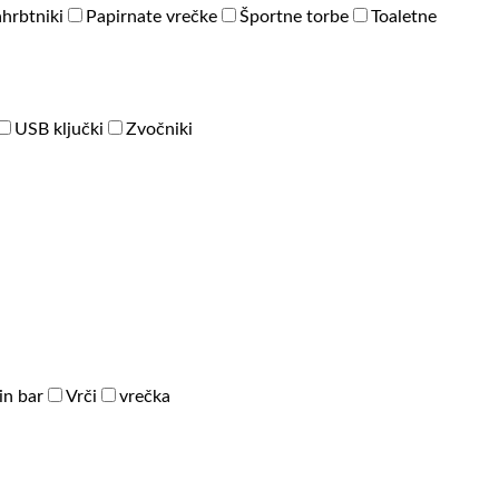
hrbtniki
Papirnate vrečke
Športne torbe
Toaletne
USB ključki
Zvočniki
in bar
Vrči
vrečka