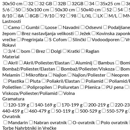
30x50 cm
32
32 GB
32B
32GB
34
35x25 cm
3
5/6
50
50x100 cm
50x30 cm
50x40 cm
52
54
8/10
8A
8GB
9/10
92
98
L/XL
LX
M/L
M
Lastnosti
Camo
Gumbi
Loose
Navadni
Odsevni
Podaljšane
žepom
Brez nastavljanja velikosti
Ježek
Kovinska zapon
vrečke
Pregrinjala
S Cofom
Slinčki
Vodoodporen
Vr
Rokavi
3/4
bom
Brez
Dolgi
Kratki
Raglan
Material
Akril
Akril/Poliester/Elastan
Aluminij
Bambus
Bom
Bombaž/Poliester/Elastan
Bombaž/Poliester/Viskoza
Bomb
Melamin
Mikrofibra
Najlon
Najlon/Poliester
Neopren
Plastika
Pluta
Poliakril/Elastan
Poliamid
Poliamid
Polietilen
Polipropilen
Poliuretan
Pšenica
PU pena
Viskoza/Poliester/Poliamid
Volna
Gramatura
120-139 g
140-169 g
170-199 g
200-219 g
220-23
440-459 g
460-479 g
50-119 g
500-529 g
550-579 g
Ovratnik
Mandarin
Nabran ovratnik
O-ovratnik
Polo ovratnik
Torbe Nahrbtniki in Vrečke