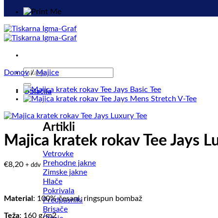
Išči:
Domov
/
Majice
Oblačila
Artikli
Majica kratek rokav Tee Jays L
Vetrovke
Prehodne jakne
€
8,20
+ ddv
Zimske jakne
Hlače
Pokrivala
Material
: 100% česani, ringspun bombaž
Predpasniki
Brisače
Teža
: 160 g/m2