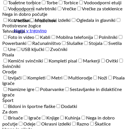
Toaletne torbice
Torbe
Torbice
Vodoodporni etuiji
Vodoodporni nahrbtniki
Vrečke
Vrečke za steklenice
Nega in dobro počutje
Kozmetika
Medicinski izdelki
Ogledala in glavniki
V košarici ni izdelkov.
Protistresne žogice
Nazaj v trgovino
Tehnologija
Foto in video
Kabli
Mobilna telefonija
Polnilniki
Powerbanki
Računalništvo
Slušalke
Stojala
Svetila
Ure
USB ključki
Zvočniki
Pisala
Kemični svinčniki
Kompleti pisal
Markerji
Ovitki
Svinčniki
Orodje
Izvijači
Kompleti
Metri
Multiorodje
Noži
Pisala
Igrače
Namizne igre
Pobarvanke
Sestavljanke in didaktične
igrače
Šport
Bidoni in športne flaške
Dodatki
Za dom
Brisače
Igrače
Knjige
Kuhinja
Nega in dobro
počutje
Odeje
Okrasni izdelki
Razno
Škatlice