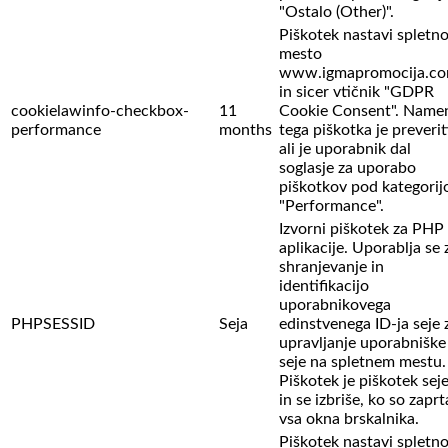
"Ostalo (Other)".
Piškotek nastavi spletn
mesto
www.igmapromocija.c
in sicer vtičnik "GDPR
cookielawinfo-checkbox-
11
Cookie Consent". Name
performance
months
tega piškotka je preverit
ali je uporabnik dal
soglasje za uporabo
piškotkov pod kategorij
"Performance".
Izvorni piškotek za PHP
aplikacije. Uporablja se 
shranjevanje in
identifikacijo
uporabnikovega
PHPSESSID
Seja
edinstvenega ID-ja seje 
upravljanje uporabniške
seje na spletnem mestu.
Piškotek je piškotek sej
in se izbriše, ko so zaprt
vsa okna brskalnika.
Piškotek nastavi spletn