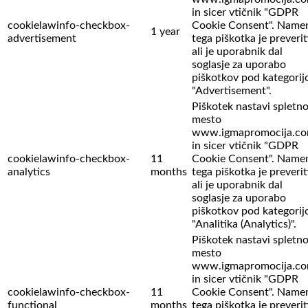
in sicer vtičnik "GDPR
cookielawinfo-checkbox-
Cookie Consent". Name
1 year
advertisement
tega piškotka je preverit
ali je uporabnik dal
soglasje za uporabo
piškotkov pod kategorij
"Advertisement".
Piškotek nastavi spletn
mesto
www.igmapromocija.c
in sicer vtičnik "GDPR
cookielawinfo-checkbox-
11
Cookie Consent". Name
analytics
months
tega piškotka je preverit
ali je uporabnik dal
soglasje za uporabo
piškotkov pod kategorij
"Analitika (Analytics)".
Piškotek nastavi spletn
mesto
www.igmapromocija.c
in sicer vtičnik "GDPR
cookielawinfo-checkbox-
11
Cookie Consent". Name
functional
months
tega piškotka je preverit