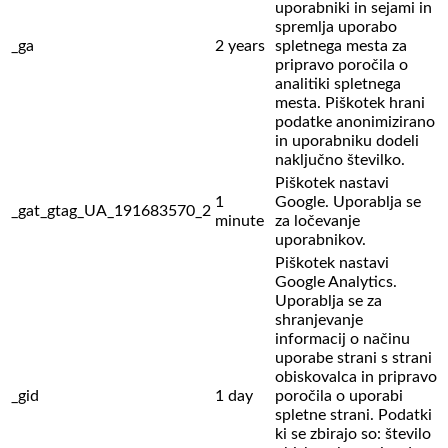
uporabniki in sejami in
spremlja uporabo
_ga
2 years
spletnega mesta za
pripravo poročila o
analitiki spletnega
mesta. Piškotek hrani
podatke anonimizirano
in uporabniku dodeli
naključno številko.
Piškotek nastavi
1
Google. Uporablja se
_gat_gtag_UA_191683570_2
minute
za ločevanje
uporabnikov.
Piškotek nastavi
Google Analytics.
Uporablja se za
shranjevanje
informacij o načinu
uporabe strani s strani
obiskovalca in pripravo
_gid
1 day
poročila o uporabi
spletne strani. Podatki
ki se zbirajo so: število