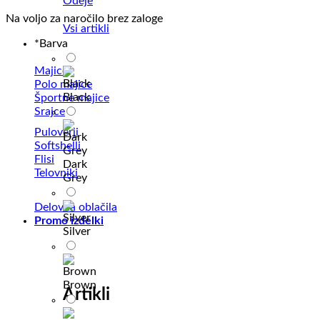
Odeje
Na voljo za naročilo brez zaloge
Vsi artikli
*
Barva
Majice
Polo majice
Black
Športne majice
Srajce
Puloverji
Softshelli
Flisi
Dark
Telovniki
Grey
Delovna oblačila
Promo izdelki
Silver
Brown
Artikli