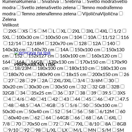
Rumena
Rumena
Siva
Siva
Srebrna
Svetlo modra
Svetlo
modra
Svetlo zelena
Svetlo zelena
Temno modra
Temno
modra
Temno zelena
Temno zelena
Vijolična
Vijolična
Zelena
Velikost
2XS
XS
S
M
L
XL
2XL
3XL
4XL
1/2
5XL
100x30 cm
100x50 cm
104
10A
11/12
116
12/14
12/18M
120x70 cm
128
12A
140
140x30 cm
140x70 cm
14A
150x100 cm
150x130
cm
152
152x127 cm
160x100 cm
160x120 cm
164
16A
16GB
170x130 cm
170x150 cm
170x90
PRIPRAVA NA TISK
cm
18/23M
180x100 cm
180x110 cm
180x130 cm
180x70 cm
180x90 cm
18x15 cm
200x150 cm
26
27
28
29
2A
2XL/3XL
3/4
3/6M
30
30x20 cm
30x30 cm
30x50 cm
32
32 GB
32B
32GB
34
35x25 cm
36
37
38
39
39.5
3XS
4
4/6
40
41
42
43
44
45
46
47
47.5
48
48.5
4A
4GB
5
5/6
50
50x100 cm
50x30 cm
50x40 cm
52
54
56
58
6/12M
60
60x40 cm
62
64
64GB
66
68
6A
6XL
7/8
70
70x50 cm
72
74
7XL
8/10
8A
8GB
9/10
92
98
L/XL
LX
M/L
MN
S/M
SM