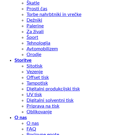
Škatle
Prosti čas
Torbe nahrbtniki in vrečke
Dežniki
Palerine
Za živali
Šport
Tehnologija
Avtomobilizem
Orodje
Storitve
Sitotisk
Vezenje
Offset tisk
Tampotisk
Digitalni produkcijski tisk
UV tisk
Digitalni solventni tisk
Priprava na tisk
Oblikovanje
O nas
O nas
FAQ
Poslovne enote