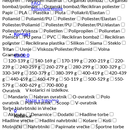
Neopren
Nepleten material
Organski bombaž
Organski
FAQ
bombaž/poliester
Organski bombaž/Recikliran poliester
Poslovne enote
Papir
PLA
Plastika
Pluta
Poliakril/Elastan
Poliamid
Poliamid/PU
Poliester
Poliester/Elastan
Poliester/Poliamid
Poliester/PU
Poliester/PU/elastan
Poliester/Viskoza
Polietilen
Polipropilen
Poliuretan
Kontakt
Pšenica
PU pena
PVC
Recikliran bombaž
Recikliran
poliester
Reciklirana plastika
Silikon
Slama
Steklo
Tritan
Usnje
Viskoza/Poliester/Poliamid
Volna
Gramatura
€
0,00
0
120-139 g
140-169 g
170-199 g
200-219 g
220-
239 g
240-259 g
260-279 g
280-299 g
300-329 g
330-349 g
350-379 g
380-399 g
400-419 g
420-439
g
440-459 g
460-479 g
50-119 g
500-529 g
550-
579 g
600-629 g
700-800 g
V košarici ni izdelkov.
Ovratnik
Mandarin
Nabran ovratnik
O-ovratnik
Polo
Nazaj v trgovino
ovratnik
Puli ovratnik
Scoop
V-ovratnik
Torbe Nahrbtniki in Vrečke
0
Aktovke
Denarnice
Dodatki
Hladilne torbe
Košarica
Hladilne vrečke
Hladilni nahrbtniki
Košare
Koši
Mošnjički
Nahrbtniki
Papirnate vrečke
Športne torbe