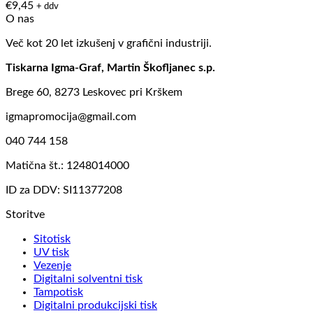
€
9,45
+ ddv
O nas
Več kot 20 let izkušenj v grafični industriji.
Tiskarna Igma-Graf, Martin Škofljanec s.p.
Brege 60, 8273 Leskovec pri Krškem
igmapromocija@gmail.com
040 744 158
Matična št.: 1248014000
ID za DDV: SI11377208
Storitve
Sitotisk
UV tisk
Vezenje
Digitalni solventni tisk
Tampotisk
Digitalni produkcijski tisk