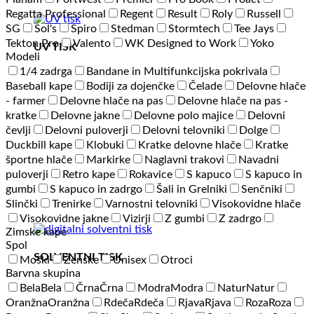
Regatta Professional
Regent
Result
Roly
Russell
SG
Sol's
Spiro
Stedman
Stormtech
Tee Jays
Tekton Pro
Valento
WK Designed to Work
Yoko
UV TISK
Modeli
1/4 zadrga
Bandane in Multifunkcijska pokrivala
Baseball kape
Bodiji za dojenčke
Čelade
Delovne hlače
- farmer
Delovne hlače na pas
Delovne hlače na pas -
kratke
Delovne jakne
Delovne polo majice
Delovni
čevlji
Delovni puloverji
Delovni telovniki
Dolge
Duckbill kape
Klobuki
Kratke delovne hlače
Kratke
športne hlače
Markirke
Naglavni trakovi
Navadni
puloverji
Retro kape
Rokavice
S kapuco
S kapuco in
gumbi
S kapuco in zadrgo
Šali in Grelniki
Senčniki
Slinčki
Trenirke
Varnostni telovniki
Visokovidne hlače
Visokovidne jakne
Vizirji
Z gumbi
Z zadrgo
Zimske kape
Spol
SOLVENTNI TISK
Moški
Ženske
Unisex
Otroci
Barvna skupina
Bela
Bela
Črna
Črna
Modra
Modra
Natur
Natur
Oranžna
Oranžna
Rdeča
Rdeča
Rjava
Rjava
Roza
Roza