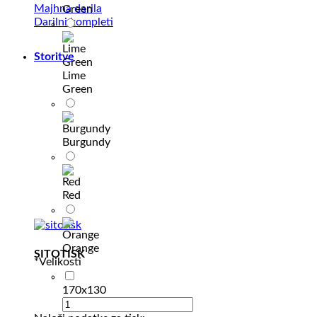
Majhna darila
Green
Darilni kompleti
Storitve
Lime
Green
Burgundy
Red
Orange
SITOTISK
*
Velikosti
170x130