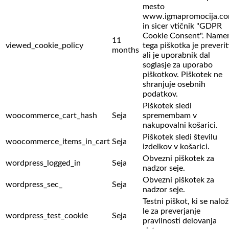
mesto
www.igmapromocija.c
in sicer vtičnik "GDPR
Cookie Consent". Name
11
viewed_cookie_policy
tega piškotka je preverit
months
ali je uporabnik dal
soglasje za uporabo
piškotkov. Piškotek ne
shranjuje osebnih
podatkov.
Piškotek sledi
woocommerce_cart_hash
Seja
spremembam v
nakupovalni košarici.
Piškotek sledi številu
woocommerce_items_in_cart
Seja
izdelkov v košarici.
Obvezni piškotek za
wordpress_logged_in
Seja
nadzor seje.
Obvezni piškotek za
wordpress_sec_
Seja
nadzor seje.
Testni piškot, ki se nalož
le za preverjanje
wordpress_test_cookie
Seja
pravilnosti delovanja