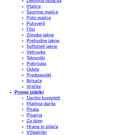
Delovna oblačila
Majice
Športne majice
Polo majice
Puloverji
Flisi
Zimske jakne
Prehodne jakne
Softshell jakne
Vetrovke
Telovniki
Pokrivala
Odeje
Predpasniki
Brisače
Vrečke
Promo izdelki
Darilni kompleti
Majhna darila
Pisala
Pisarna
Za dom
Hrana in pijača
Vžigalniki