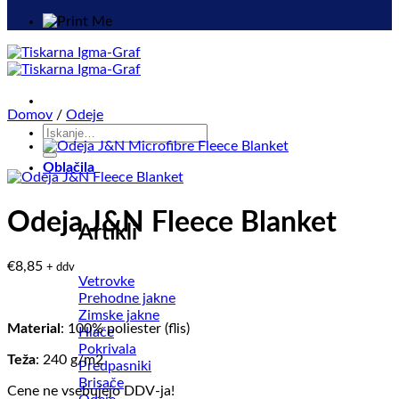
Domov
/
Odeje
Išči:
Oblačila
Odeja J&N Fleece Blanket
Artikli
€
8,85
+ ddv
Vetrovke
Prehodne jakne
Zimske jakne
Material
: 100% poliester (flis)
Hlače
Pokrivala
Teža
: 240 g/m2
Predpasniki
Brisače
Cene ne vsebujejo DDV-ja!