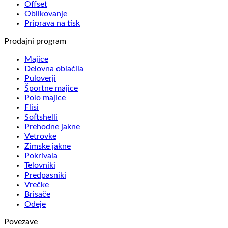
Offset
Oblikovanje
Priprava na tisk
Prodajni program
Majice
Delovna oblačila
Puloverji
Športne majice
Polo majice
Flisi
Softshelli
Prehodne jakne
Vetrovke
Zimske jakne
Pokrivala
Telovniki
Predpasniki
Vrečke
Brisače
Odeje
Povezave