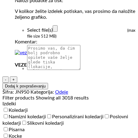
Naloži podatke za tisk:
V kolikor želite izdelek potiskan, vas prosimo da naložite
željeno grafiko.
Select file(s)
(max
file size 512 MB)
Komentar:
VEZENJE
Odeja
J&N
Dodaj k povpraševanju
Fleece
Šifra:
JN950
Kategorija:
Odeje
Blanket
Filter products
Showing all 3018 results
količina
Izdelki
Koledarji
Namizni koledarji
Personalizirani koledarji
Poslovni
koledarji
Slikovni koledarji
Pisarna
Kocke