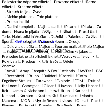
Poliesterske odporne etikete
Prozorne etikete
Razne
etikete
Srebrne etikete
Stretch folije
Zvezki
Mehke platnice
Trde platnice
Promo izdelki
Darilni kompleti
Majhna darila
Pisarna
Pisala
Za
dom
Hrana in pijača
Vžigalniki
Škatle
Prosti čas
Torbe Nahrbtniki in Vrečke
Dežniki
Palerine
Za živali
Šport
Tehnologija
Avtomobilizem
Orodje
Delovna oblačila
Majice
Športne majice
Polo Majice
DIGITALNI PRODUKCIJSKI TISK
Srajce
Hlače
Puloverji
Flisi
Zimske jakne
Prehodne jakne
Softshell jakne
Vetrovke
Telovniki
Pokrivala
Predpasniki
Brisače
Odeje
Znamke
Anvil
Army
Asquith & Fox
Atlantis
AWDis
B&C
Beechfield
Bruno
Bulldor
Castelli
Cofra
Engelbert Strauss
Eurowear
Explode
FDM
Fruit of
the Loom
Gamegear
Gildan
Havana
Helly Hansen
Itek
James & Nicholson
Jassz
k-up
Kariban
Kimood
Korntex
Kustom Kit
Luminarc
Mantis
Maxema
MOB
Myrtle Beach
Nitras
Olima
Pixo
Planam
Portwest
Premier
Pro Book
Proact