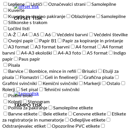
Lepljene
Lističi
Označevalci strani
Samolepilne
Kuverte
Kuverte za strojno pakiranje
Oblazinjene
Samolepilne
OFFSET TISK
Silikonske s trakom
Ločilni listi
A-Ž
A4
A5
A6
Večdelni barvni
Večdelni številke
Ovojni papir
Papir B1
Papir za kopiranje in printanje
A3 format
A3 format barvni
A4 format
A4 format
barvni
A4-A3 ekološki
A4-A3 foto
A5 format
Indigo
papir
Paus papir
Pisala
Barvice
Bombice, mince in refili
Brisalci
Etuiji za
pisala
Flomastri
Geli in finelinerji
Grafična pisala
Grafitni svinčniki
Kemični svinčniki
Markerji
Ostalo
Rolerji
Set pisal
Tehnični svinčniki
Pisalni bloki
Kolegij
Stenogram
TAMPO TISK
Polnila za pakiranje
Samolepilne etikete
Barvne etikete
Bele etikete
Cenovne etikete
Etikete
za registratorje in numeratorje
Odlepljive etikete
Odstranjevalec etiket
Opozorilne PVC etikete