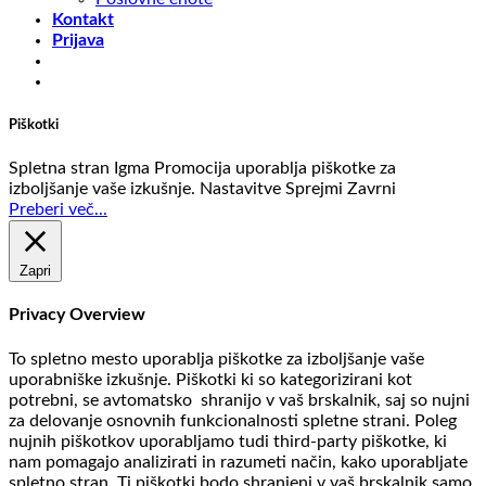
Kontakt
Prijava
Piškotki
Spletna stran Igma Promocija uporablja piškotke za
izboljšanje vaše izkušnje.
Nastavitve
Sprejmi
Zavrni
Preberi več...
Zapri
Privacy Overview
To spletno mesto uporablja piškotke za izboljšanje vaše
uporabniške izkušnje. Piškotki ki so kategorizirani kot
potrebni, se avtomatsko shranijo v vaš brskalnik, saj so nujni
za delovanje osnovnih funkcionalnosti spletne strani. Poleg
nujnih piškotkov uporabljamo tudi third-party piškotke, ki
nam pomagajo analizirati in razumeti način, kako uporabljate
spletno stran. Ti piškotki bodo shranjeni v vaš brskalnik samo