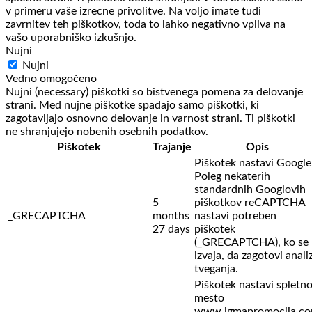
v primeru vaše izrecne privolitve. Na voljo imate tudi
zavrnitev teh piškotkov, toda to lahko negativno vpliva na
vašo uporabniško izkušnjo.
Nujni
Nujni
Vedno omogočeno
Nujni (necessary) piškotki so bistvenega pomena za delovanje
strani. Med nujne piškotke spadajo samo piškotki, ki
zagotavljajo osnovno delovanje in varnost strani. Ti piškotki
ne shranjujejo nobenih osebnih podatkov.
Piškotek
Trajanje
Opis
Piškotek nastavi Google
Poleg nekaterih
standardnih Googlovih
5
piškotkov reCAPTCHA
_GRECAPTCHA
months
nastavi potreben
27 days
piškotek
(_GRECAPTCHA), ko se
izvaja, da zagotovi anali
tveganja.
Piškotek nastavi spletn
mesto
www.igmapromocija.c