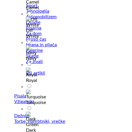
Šport
Camel
Tehnologija
Avtomobilizem
Orodje
Pisarna
Off
Za dom
White
Prosti čas
Hrana in pijača
Palerine
Škatle
Navy
Za živali
Vsi artikli
Royal
Pisala
Vžigalniki
Turquoise
Dežniki
Torbe, nahrbtniki, vrečke
Dark