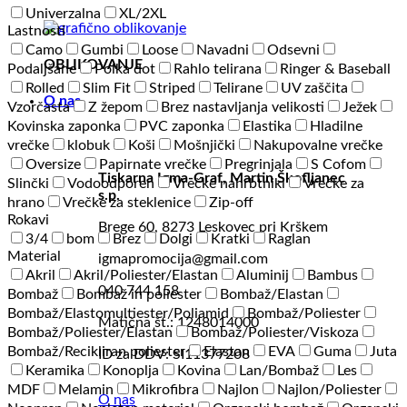
Univerzalna
XL/2XL
Lastnosti
Camo
Gumbi
Loose
Navadni
Odsevni
OBLIKOVANJE
Podaljšane
Polka dot
Rahlo telirana
Ringer & Baseball
Rolled
Slim Fit
Striped
Telirane
UV zaščita
O nas
Vzorčasta
Z žepom
Brez nastavljanja velikosti
Ježek
Kovinska zaponka
PVC zaponka
Elastika
Hladilne
vrečke
klobuk
Koši
Mošnjički
Nakupovalne vrečke
Oversize
Papirnate vrečke
Pregrinjala
S Cofom
Tiskarna Igma-Graf, Martin Škofljanec
Slinčki
Vodoodporen
Vrečke nahrbtniki
Vrečke za
s.p.
hrano
Vrečke za steklenice
Zip-off
Rokavi
Brege 60, 8273 Leskovec pri Krškem
3/4
bom
Brez
Dolgi
Kratki
Raglan
Material
igmapromocija@gmail.com
Akril
Akril/Poliester/Elastan
Aluminij
Bambus
040 744 158
Bombaž
Bombaž in poliester
Bombaž/Elastan
Bombaž/Elastomultiester/Poliamid
Bombaž/Poliester
Matična št.: 1248014000
Bombaž/Poliester/Elastan
Bombaž/Poliester/Viskoza
Bombaž/Recikliran poliester
Elastan
EVA
Guma
Juta
ID za DDV: SI11377208
Keramika
Konoplja
Kovina
Lan/Bombaž
Les
MDF
Melamin
Mikrofibra
Najlon
Najlon/Poliester
O nas