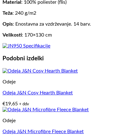
Material
: 100% poliester (flis)
Teža
: 240 g/m2
Opis
: Enostavna za vzdrževanje. 14 barv.
Velikosti
: 170×130 cm
Podobni izdelki
Odeje
Odeja J&N Cosy Hearth Blanket
€
19,65
+ ddv
Odeje
Odeja J&N Microfibre Fleece Blanket