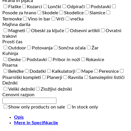
Hrana in pijača
Flaške
Kozarci
Lončki
Odpirači
Podstavki
Posode za hrano
Skodele
Skodelice
Slamice
Termovke
Vino in bar
Vrči
vrečka
Majhna darila
Magneti
Obeski za ključe
Odsevni artikli
Ovratni
trakovi
Prosti čas
Outdoor
Potovanja
Sončna očala
Žar
Kuhinja
Deske
Podstavki
Pribor in noži
Rokavice
Pisarna
Beležke
Dodatki
Kalkulatorji
Mape
Peresnice
Pisarniški kompleti
Planerji
Ravnila
Samolepilni lističi
Dežniki
Veliki dežniki
Zložljivi dežniki
Cenovni razpon
Show only products on sale
In stock only
Opis
Mere in Specifikacije