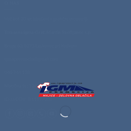
O NAS
Več kot 20 let izkušenj v grafični industriji.
Tiskarna Igma-Graf, Martin Škofljanec s.p.
Brege 60, 8273 Leskovec pri Krškem
igmapromocija@gmail.com
040 744 158
Matična št.: 1248014000
ID za DDV: SI11377208