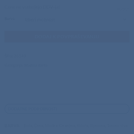
Cene ne vsebujejo DDV-ja!
POČISTI
Barva
DODAJ K POVPRAŠEVANJU
Šifra:
35143
Kategorija:
Majhna darila
DODATNE PODROBNOSTI
BARVA
Bela, Črna, Modra, Oranžna, Rdeča, Rumena, Temno siva