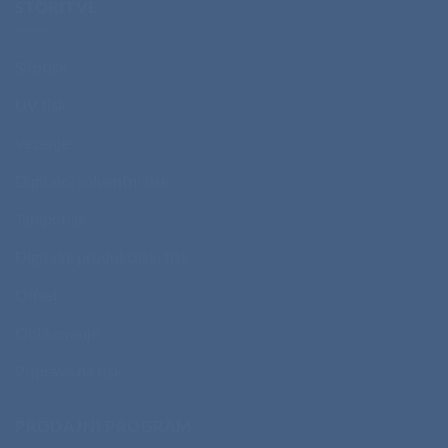
STORITVE
Sitotisk
UV tisk
Vezenje
Digitalni solventni tisk
Tampotisk
Digitalni produkcijski tisk
Offset
Oblikovanje
Priprava na tisk
PRODAJNI PROGRAM