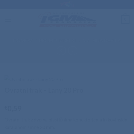
Skip
to
content
0
DOMOV
/
PROMO IZDELKI
/
MAJHNA DARILA
Ovratni trak – Lany 20 Pro
0,59
€
Ovratni trak z dvema plastičnima konektorjema in kovinskim
karabinom širine 20 mm.