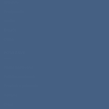
Telovniki
Predpasniki
Vrečke
Brisače
Odeje
POVEZAVE
Pogoji poslovanja
Politika zasebnosti
Pravilnik o piškotkih
Kontakt
O nas