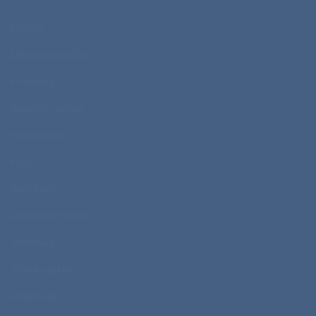
Majice
Delovna oblačila
Puloverji
Športne majice
Polo majice
Flisi
Softshelli
Prehodne jakne
Vetrovke
Zimske jakne
Pokrivala