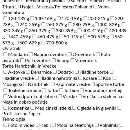
poliester
Reciklirana plastika
Silikon
Slama
Steklo
Tritan
Usnje
Viskoza/Poliester/Poliamid
Volna
Gramatura
120-139 g
140-169 g
170-199 g
200-219 g
220-
239 g
240-259 g
260-279 g
280-299 g
300-329 g
330-349 g
350-379 g
380-399 g
400-419 g
420-439
g
440-459 g
460-479 g
50-119 g
500-529 g
550-
579 g
600-629 g
700-800 g
Ovratnik
Mandarin
Nabran ovratnik
O-ovratnik
Polo
ovratnik
Puli ovratnik
Scoop
V-ovratnik
Torbe Nahrbtniki in Vrečke
Aktovke
Denarnice
Dodatki
Hladilne torbe
Hladilne vrečke
Hladilni nahrbtniki
Košare
Koši
Mošnjički
Nahrbtniki
Papirnate vrečke
Športne torbe
Toaletne torbice
Torbe
Torbice
Vodoodporni etuiji
Vodoodporni nahrbtniki
Vrečke
Vrečke za steklenice
Nega in dobro počutje
Kozmetika
Medicinski izdelki
Ogledala in glavniki
Protistresne žogice
Tehnologija
Foto in video
Kabli
Mobilna telefonija
Polnilniki