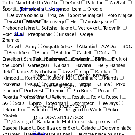
Torbe Nahrbtniki in Vrečke
Dežniki
Palerine
Za živali
Šport
Tehnologija
Avtomobilizem
Orodje
Delovna oblačila
Majice
Športne majice
Polo Majice
OBLIKOVANJE
Srajce
Hlače
Puloverji
Flisi
Zimske jakne
Prehodne jakne
Softshell jakne
Vetrovke
Telovniki
O nas
Pokrivala
Predpasniki
Brisače
Odeje
Znamke
Anvil
Army
Asquith & Fox
Atlantis
AWDis
B&C
Beechfield
Bruno
Bulldor
Castelli
Cofra
Engelbert Strauss
Eurowear
Explode
FDM
Fruit of
Tiskarna Igma-Graf, Martin Škofljanec
s.p.
the Loom
Gamegear
Gildan
Havana
Helly Hansen
Itek
James & Nicholson
Jassz
k-up
Kariban
Brege 60, 8273 Leskovec pri Krškem
Kimood
Korntex
Kustom Kit
Luminarc
Mantis
Maxema
MOB
Myrtle Beach
Nitras
Olima
Pixo
igmapromocija@gmail.com
Planam
Portwest
Premier
Pro Book
Proact
040 744 158
Regatta Professional
Regent
Result
Roly
Russell
SG
Sol's
Spiro
Stedman
Stormtech
Tee Jays
Matična št.: 1248014000
Tekton Pro
Valento
WK Designed to Work
Yoko
Modeli
ID za DDV: SI11377208
1/4 zadrga
Bandane in Multifunkcijska pokrivala
Baseball kape
Bodiji za dojenčke
Čelade
Delovne hlače
O nas
- farmer
Delovne hlače na pas
Delovne hlače na pas -