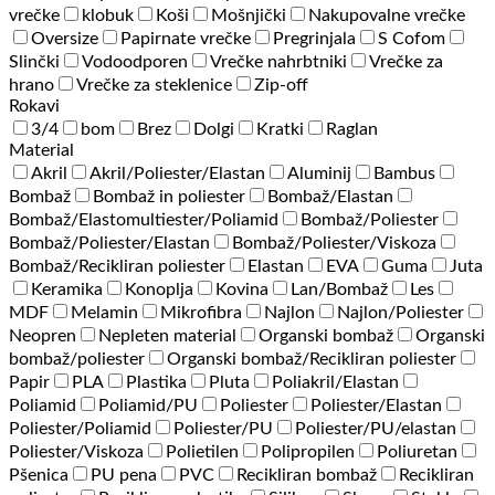
vrečke
klobuk
Koši
Mošnjički
Nakupovalne vrečke
Oversize
Papirnate vrečke
Pregrinjala
S Cofom
Slinčki
Vodoodporen
Vrečke nahrbtniki
Vrečke za
hrano
Vrečke za steklenice
Zip-off
Rokavi
3/4
bom
Brez
Dolgi
Kratki
Raglan
Material
Akril
Akril/Poliester/Elastan
Aluminij
Bambus
Bombaž
Bombaž in poliester
Bombaž/Elastan
Bombaž/Elastomultiester/Poliamid
Bombaž/Poliester
Bombaž/Poliester/Elastan
Bombaž/Poliester/Viskoza
Bombaž/Recikliran poliester
Elastan
EVA
Guma
Juta
Keramika
Konoplja
Kovina
Lan/Bombaž
Les
MDF
Melamin
Mikrofibra
Najlon
Najlon/Poliester
Neopren
Nepleten material
Organski bombaž
Organski
bombaž/poliester
Organski bombaž/Recikliran poliester
Papir
PLA
Plastika
Pluta
Poliakril/Elastan
Poliamid
Poliamid/PU
Poliester
Poliester/Elastan
Poliester/Poliamid
Poliester/PU
Poliester/PU/elastan
Poliester/Viskoza
Polietilen
Polipropilen
Poliuretan
Pšenica
PU pena
PVC
Recikliran bombaž
Recikliran