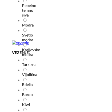
Pepelno
temno
siva
Modra
Svetlo
modra
Kraljevsko
VEZENJE
modra
Turkizna
Vijolična
Rdeča
Bordo
Kiwi