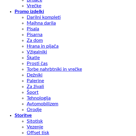
Vrečke
Promo izdelki
Darilni kompleti
Majhna darila
Pisala
Pisarna
Za dom
Hrana in pijača
Vžigalniki
Škatle
Prosti čas
Torbe nahrbtniki in vrečke
Dežniki
Palerine
Za živali
Šport
Tehnologija
Avtomobilizem
Orodje
Storitve
Sitotisk
Vezenje
Offset tisk