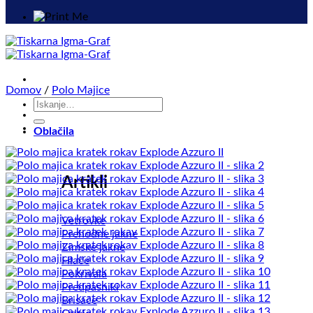
Domov
/
Polo Majice
Išči:
Oblačila
Artikli
Vetrovke
Prehodne jakne
Zimske jakne
Hlače
Pokrivala
Predpasniki
Brisače