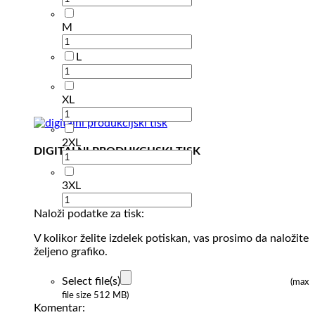
M
L
XL
2XL
DIGITALNI PRODUKCIJSKI TISK
3XL
Naloži podatke za tisk:
V kolikor želite izdelek potiskan, vas prosimo da naložite
željeno grafiko.
Select file(s)
(max
file size 512 MB)
Komentar: