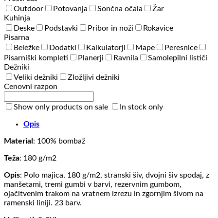
Outdoor
Potovanja
Sončna očala
Žar
Kuhinja
Deske
Podstavki
Pribor in noži
Rokavice
Pisarna
Beležke
Dodatki
Kalkulatorji
Mape
Peresnice
Pisarniški kompleti
Planerji
Ravnila
Samolepilni lističi
Dežniki
Veliki dežniki
Zložljivi dežniki
Cenovni razpon
Show only products on sale
In stock only
Opis
Material
: 100% bombaž
Teža
: 180 g/m2
Opis
: Polo majica, 180 g/m2, stranski šiv, dvojni šiv spodaj, z
manšetami, tremi gumbi v barvi, rezervnim gumbom,
ojačitvenim trakom na vratnem izrezu in zgornjim šivom na
ramenski liniji. 23 barv.