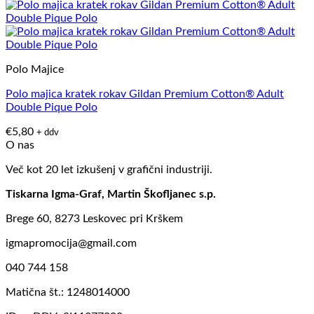
Polo Majice
Polo majica kratek rokav Gildan Premium Cotton® Adult
Double Pique Polo
€
5,80
+ ddv
O nas
Več kot 20 let izkušenj v grafični industriji.
Tiskarna Igma-Graf, Martin Škofljanec s.p.
Brege 60, 8273 Leskovec pri Krškem
igmapromocija@gmail.com
040 744 158
Matična št.: 1248014000