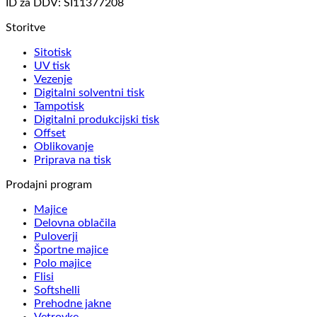
ID za DDV: SI11377208
Storitve
Sitotisk
UV tisk
Vezenje
Digitalni solventni tisk
Tampotisk
Digitalni produkcijski tisk
Offset
Oblikovanje
Priprava na tisk
Prodajni program
Majice
Delovna oblačila
Puloverji
Športne majice
Polo majice
Flisi
Softshelli
Prehodne jakne
Vetrovke