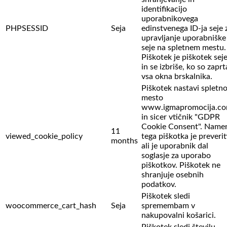
identifikacijo
uporabnikovega
PHPSESSID
Seja
edinstvenega ID-ja seje 
upravljanje uporabniške
seje na spletnem mestu.
Piškotek je piškotek sej
in se izbriše, ko so zaprt
vsa okna brskalnika.
Piškotek nastavi spletn
mesto
www.igmapromocija.c
in sicer vtičnik "GDPR
Cookie Consent". Name
11
viewed_cookie_policy
tega piškotka je preverit
months
ali je uporabnik dal
soglasje za uporabo
piškotkov. Piškotek ne
shranjuje osebnih
podatkov.
Piškotek sledi
woocommerce_cart_hash
Seja
spremembam v
nakupovalni košarici.
Piškotek sledi številu