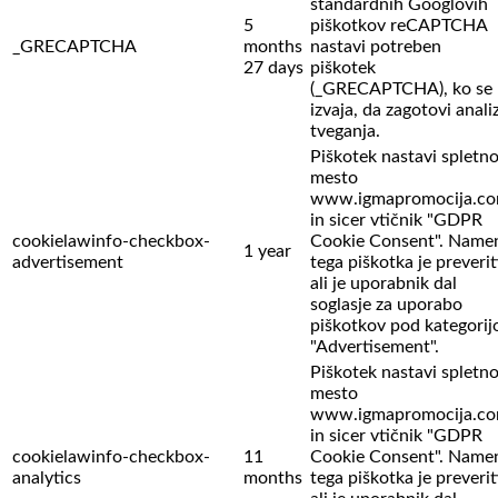
standardnih Googlovih
5
piškotkov reCAPTCHA
_GRECAPTCHA
months
nastavi potreben
27 days
piškotek
(_GRECAPTCHA), ko se
izvaja, da zagotovi anali
tveganja.
Piškotek nastavi spletn
mesto
www.igmapromocija.c
in sicer vtičnik "GDPR
cookielawinfo-checkbox-
Cookie Consent". Name
1 year
advertisement
tega piškotka je preverit
ali je uporabnik dal
soglasje za uporabo
piškotkov pod kategorij
"Advertisement".
Piškotek nastavi spletn
mesto
www.igmapromocija.c
in sicer vtičnik "GDPR
cookielawinfo-checkbox-
11
Cookie Consent". Name
analytics
months
tega piškotka je preverit