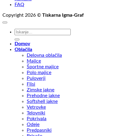
FAQ
Copyright 2026 ©
Tiskarna Igma-Graf
Išči:
Domov
Oblačila
Delovna oblačila
Majice
Športne majice
Polo majice
Puloverji
Flisi
Zimske jakne
Prehodne jakne
Softshell jakne
Vetrovke
Telovniki
Pokrivala
Odeje
Predpasniki
Brisače