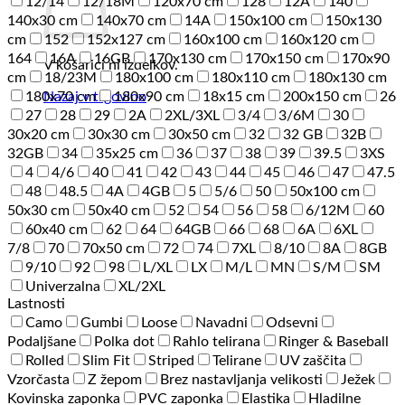
12/14
12/18M
120x70 cm
128
12A
140
140x30 cm
140x70 cm
14A
150x100 cm
150x130
cm
152
152x127 cm
160x100 cm
160x120 cm
164
16A
16GB
170x130 cm
170x150 cm
170x90
V košarici ni izdelkov.
cm
18/23M
180x100 cm
180x110 cm
180x130 cm
180x70 cm
180x90 cm
18x15 cm
200x150 cm
26
Nazaj v trgovino
27
28
29
2A
2XL/3XL
3/4
3/6M
30
30x20 cm
30x30 cm
30x50 cm
32
32 GB
32B
32GB
34
35x25 cm
36
37
38
39
39.5
3XS
4
4/6
40
41
42
43
44
45
46
47
47.5
48
48.5
4A
4GB
5
5/6
50
50x100 cm
50x30 cm
50x40 cm
52
54
56
58
6/12M
60
60x40 cm
62
64
64GB
66
68
6A
6XL
7/8
70
70x50 cm
72
74
7XL
8/10
8A
8GB
9/10
92
98
L/XL
LX
M/L
MN
S/M
SM
Univerzalna
XL/2XL
Lastnosti
Camo
Gumbi
Loose
Navadni
Odsevni
Podaljšane
Polka dot
Rahlo telirana
Ringer & Baseball
Rolled
Slim Fit
Striped
Telirane
UV zaščita
Vzorčasta
Z žepom
Brez nastavljanja velikosti
Ježek
Kovinska zaponka
PVC zaponka
Elastika
Hladilne