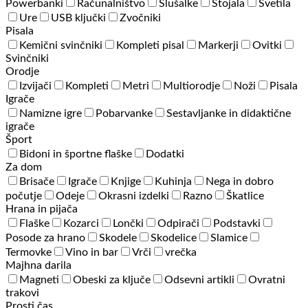
Powerbanki
Računalništvo
Slušalke
Stojala
Svetila
Ure
USB ključki
Zvočniki
Pisala
Kemični svinčniki
Kompleti pisal
Markerji
Ovitki
Svinčniki
Orodje
Izvijači
Kompleti
Metri
Multiorodje
Noži
Pisala
Igrače
Namizne igre
Pobarvanke
Sestavljanke in didaktične
igrače
Šport
Bidoni in športne flaške
Dodatki
Za dom
Brisače
Igrače
Knjige
Kuhinja
Nega in dobro
počutje
Odeje
Okrasni izdelki
Razno
Škatlice
Hrana in pijača
Flaške
Kozarci
Lončki
Odpirači
Podstavki
Posode za hrano
Skodele
Skodelice
Slamice
Termovke
Vino in bar
Vrči
vrečka
Majhna darila
Magneti
Obeski za ključe
Odsevni artikli
Ovratni
trakovi
Prosti čas