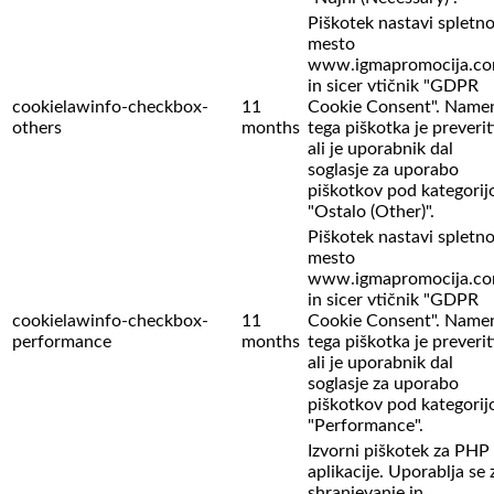
Piškotek nastavi spletn
mesto
www.igmapromocija.c
in sicer vtičnik "GDPR
cookielawinfo-checkbox-
11
Cookie Consent". Name
others
months
tega piškotka je preverit
ali je uporabnik dal
soglasje za uporabo
piškotkov pod kategorij
"Ostalo (Other)".
Piškotek nastavi spletn
mesto
www.igmapromocija.c
in sicer vtičnik "GDPR
cookielawinfo-checkbox-
11
Cookie Consent". Name
performance
months
tega piškotka je preverit
ali je uporabnik dal
soglasje za uporabo
piškotkov pod kategorij
"Performance".
Izvorni piškotek za PHP
aplikacije. Uporablja se 
shranjevanje in