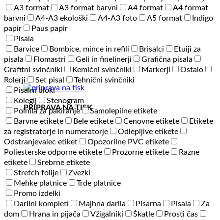
A3 format
A3 format barvni
A4 format
A4 format
barvni
A4-A3 ekološki
A4-A3 foto
A5 format
Indigo
papir
Paus papir
Pisala
Barvice
Bombice, mince in refili
Brisalci
Etuiji za
pisala
Flomastri
Geli in finelinerji
Grafična pisala
Grafitni svinčniki
Kemični svinčniki
Markerji
Ostalo
Rolerji
Set pisal
Tehnični svinčniki
Pisalni bloki
Kolegij
Stenogram
PRIPRAVA NA TISK
Polnila za pakiranje
Samolepilne etikete
Barvne etikete
Bele etikete
Cenovne etikete
Etikete
za registratorje in numeratorje
Odlepljive etikete
Odstranjevalec etiket
Opozorilne PVC etikete
Poliesterske odporne etikete
Prozorne etikete
Razne
etikete
Srebrne etikete
Stretch folije
Zvezki
Mehke platnice
Trde platnice
Promo izdelki
Darilni kompleti
Majhna darila
Pisarna
Pisala
Za
dom
Hrana in pijača
Vžigalniki
Škatle
Prosti čas