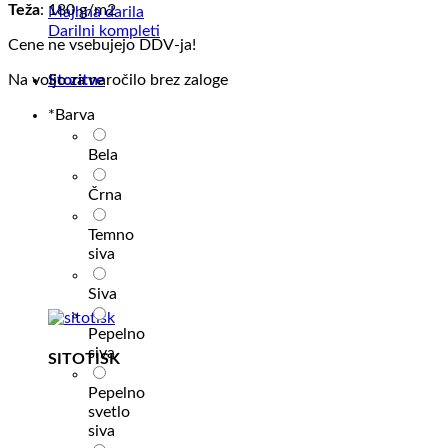
Teža
: 180 g/m2
Majhna darila
Darilni kompleti
Cene ne vsebujejo DDV-ja!
Storitve
Na voljo za naročilo brez zaloge
*
Barva
Bela
Črna
Temno
siva
Siva
Pepelno
siva
SITOTISK
Pepelno
svetlo
siva