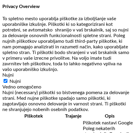
Privacy Overview
To spletno mesto uporablja piškotke za izboljšanje vaše
uporabniške izkušnje. Piškotki ki so kategorizirani kot
potrebni, se avtomatsko shranijo v vaš brskalnik, saj so nujni
za delovanje osnovnih funkcionalnosti spletne strani. Poleg
nujnih piškotkov uporabljamo tudi third-party piškotke, ki
nam pomagajo analizirati in razumeti način, kako uporabljate
spletno stran. Ti piškotki bodo shranjeni v vaš brskalnik samo
v primeru vaše izrecne privolitve. Na voljo imate tudi
zavrnitev teh piškotkov, toda to lahko negativno vpliva na
vašo uporabniško izkušnjo.
Nujni
Nujni
Vedno omogočeno
Nujni (necessary) piškotki so bistvenega pomena za delovanje
strani. Med nujne piškotke spadajo samo piškotki, ki
zagotavljajo osnovno delovanje in varnost strani. Ti piškotki
ne shranjujejo nobenih osebnih podatkov.
Piškotek
Trajanje
Opis
Piškotek nastavi Google
Poleg nekaterih