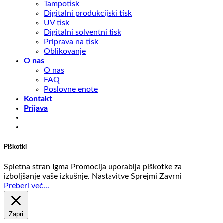
Tampotisk
Digitalni produkcijski tisk
UV tisk
Digitalni solventni tisk
Priprava na tisk
Oblikovanje
O nas
O nas
FAQ
Poslovne enote
Kontakt
Prijava
Piškotki
Spletna stran Igma Promocija uporablja piškotke za
izboljšanje vaše izkušnje.
Nastavitve
Sprejmi
Zavrni
Preberi več...
Zapri