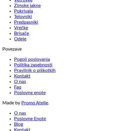
Zimske jakne
Pokrivala
Telovniki
Predpasniki
Vrečke
Brisače
Odeje
Povezave
Pogoji poslovanja
Politika zasebnosti
Pravilnik o piškotkih
Kontakt
O nas
Faq
Poslovne enote
Made by
Promo Atelje
.
O nas
Poslovne Enote
Blog
Kontakt