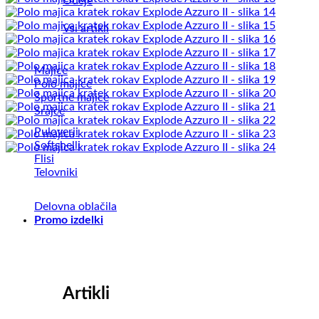
Odeje
Vsi artikli
Majice
Polo majice
Športne majice
Srajce
Puloverji
Softshelli
Flisi
Telovniki
Delovna oblačila
Promo izdelki
Artikli