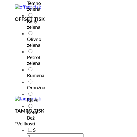
Temno
zelena
OFFSET TISK
Kelly
zelena
Olivno
zelena
Petrol
zelena
Rumena
Oranžna
Rjava
TAMPO TISK
Krem
Bež
*
Velikosti
S