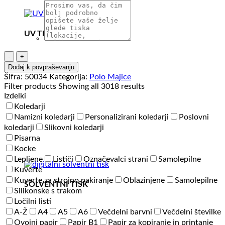
UV TISK
Polo
majica
Dodaj k povpraševanju
kratek
Šifra:
50034
Kategorija:
Polo Majice
rokav
Filter products
Showing all 3018 results
Explode
Izdelki
Azzuro
Koledarji
II
Namizni koledarji
Personalizirani koledarji
Poslovni
količina
koledarji
Slikovni koledarji
Pisarna
Kocke
Lepljene
Lističi
Označevalci strani
Samolepilne
Kuverte
Kuverte za strojno pakiranje
Oblazinjene
Samolepilne
SOLVENTNI TISK
Silikonske s trakom
Ločilni listi
A-Ž
A4
A5
A6
Večdelni barvni
Večdelni številke
Ovojni papir
Papir B1
Papir za kopiranje in printanje