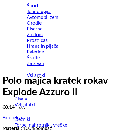
Šport
Tehnologija
Avtomobilizem
Orodje
Pisarna
Za dom
Prosti čas
Hrana in pijača
Palerine
Škatle
Za živali
Vsi artikli
Polo majica kratek rokav
Explode Azzuro II
Pisala
Vžigalniki
€
8,14
+ ddv
Explode
Dežniki
Torbe, nahrbtniki, vrečke
Material
: 100%bombaž