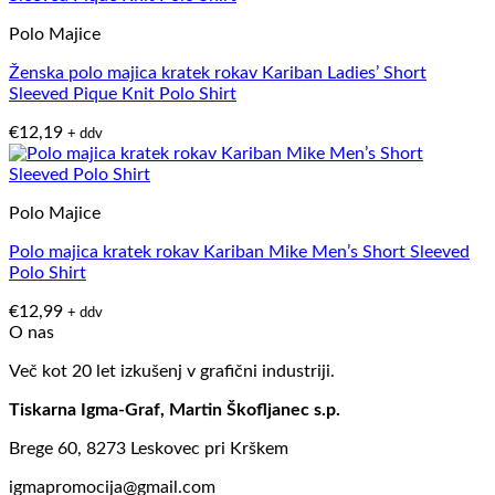
Polo Majice
Ženska polo majica kratek rokav Kariban Ladies’ Short
Sleeved Pique Knit Polo Shirt
€
12,19
+ ddv
Polo Majice
Polo majica kratek rokav Kariban Mike Men’s Short Sleeved
Polo Shirt
€
12,99
+ ddv
O nas
Več kot 20 let izkušenj v grafični industriji.
Tiskarna Igma-Graf, Martin Škofljanec s.p.
Brege 60, 8273 Leskovec pri Krškem
igmapromocija@gmail.com