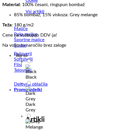
Odeje
Material
: 100% česani, ringspun bombaž
Vsi artikli
85% bombaž, 15% viskoza: Grey melange
Teža
: 180 g/m2
Majice
Polo majice
Cene ne vsebujejo DDV-ja!
Športne majice
Srajce
Na voljo za naročilo brez zaloge
Puloverji
*
Barva
Softshelli
Flisi
Telovniki
Black
Delovna oblačila
Promo izdelki
Dark
Grey
Artikli