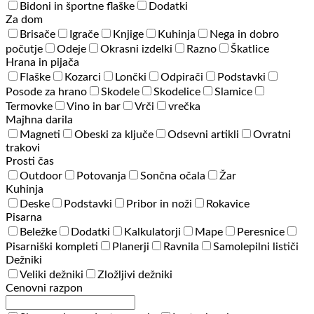
Bidoni in športne flaške
Dodatki
Za dom
Brisače
Igrače
Knjige
Kuhinja
Nega in dobro
počutje
Odeje
Okrasni izdelki
Razno
Škatlice
Hrana in pijača
Flaške
Kozarci
Lončki
Odpirači
Podstavki
Posode za hrano
Skodele
Skodelice
Slamice
Termovke
Vino in bar
Vrči
vrečka
Majhna darila
Magneti
Obeski za ključe
Odsevni artikli
Ovratni
trakovi
Prosti čas
Outdoor
Potovanja
Sončna očala
Žar
Kuhinja
Deske
Podstavki
Pribor in noži
Rokavice
Pisarna
Beležke
Dodatki
Kalkulatorji
Mape
Peresnice
Pisarniški kompleti
Planerji
Ravnila
Samolepilni lističi
Dežniki
Veliki dežniki
Zložljivi dežniki
Cenovni razpon