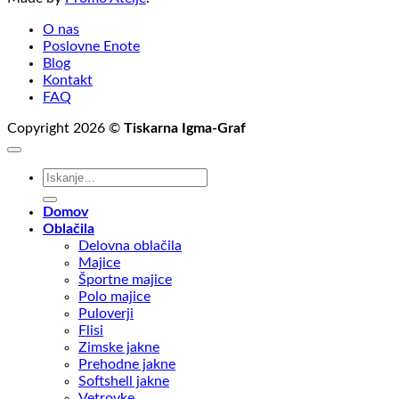
O nas
Poslovne Enote
Blog
Kontakt
FAQ
Copyright 2026 ©
Tiskarna Igma-Graf
Išči:
Domov
Oblačila
Delovna oblačila
Majice
Športne majice
Polo majice
Puloverji
Flisi
Zimske jakne
Prehodne jakne
Softshell jakne
Vetrovke