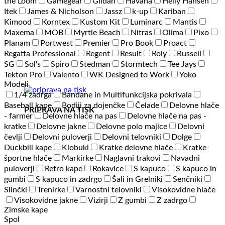
the Loom
Gamegear
Gildan
Havana
Helly Hansen
Itek
James & Nicholson
Jassz
k-up
Kariban
Kimood
Korntex
Kustom Kit
Luminarc
Mantis
Maxema
MOB
Myrtle Beach
Nitras
Olima
Pixo
Planam
Portwest
Premier
Pro Book
Proact
Regatta Professional
Regent
Result
Roly
Russell
SG
Sol's
Spiro
Stedman
Stormtech
Tee Jays
Tekton Pro
Valento
WK Designed to Work
Yoko
Modeli
1/4 zadrga
Bandane in Multifunkcijska pokrivala
Baseball kape
Bodiji za dojenčke
Čelade
Delovne hlače
PRIPRAVA NA TISK
- farmer
Delovne hlače na pas
Delovne hlače na pas -
kratke
Delovne jakne
Delovne polo majice
Delovni
čevlji
Delovni puloverji
Delovni telovniki
Dolge
Duckbill kape
Klobuki
Kratke delovne hlače
Kratke
športne hlače
Markirke
Naglavni trakovi
Navadni
puloverji
Retro kape
Rokavice
S kapuco
S kapuco in
gumbi
S kapuco in zadrgo
Šali in Grelniki
Senčniki
Slinčki
Trenirke
Varnostni telovniki
Visokovidne hlače
Visokovidne jakne
Vizirji
Z gumbi
Z zadrgo
Zimske kape
Spol