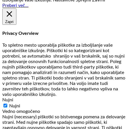
Preberi več...
Zapri
Privacy Overview
To spletno mesto uporablja piškotke za izboljšanje vaše
uporabniške izkušnje. Piškotki ki so kategorizirani kot
potrebni, se avtomatsko shranijo v vaš brskalnik, saj so nujni
za delovanje osnovnih funkcionalnosti spletne strani. Poleg
nujnih piškotkov uporabljamo tudi third-party piškotke, ki
nam pomagajo analizirati in razumeti način, kako uporabljate
spletno stran. Ti piškotki bodo shranjeni v vaš brskalnik samo
v primeru vaše izrecne privolitve. Na voljo imate tudi
zavrnitev teh piškotkov, toda to lahko negativno vpliva na
vašo uporabniško izkušnjo.
Nujni
Nujni
Vedno omogočeno
Nujni (necessary) piškotki so bistvenega pomena za delovanje
strani. Med nujne piškotke spadajo samo piškotki, ki
zagotavljajo osnovno delovanje in varnost strani. Ti piškotki