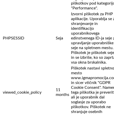
piškotkov pod kategorij
"Performance".
Izvorni piškotek za PHP
aplikacije. Uporablja se 
shranjevanje in
identifikacijo
uporabnikovega
PHPSESSID
Seja
edinstvenega ID-ja seje 
upravljanje uporabniške
seje na spletnem mestu.
Piškotek je piškotek sej
in se izbriše, ko so zaprt
vsa okna brskalnika.
Piškotek nastavi spletn
mesto
www.igmapromocija.c
in sicer vtičnik "GDPR
Cookie Consent". Name
11
viewed_cookie_policy
tega piškotka je preverit
months
ali je uporabnik dal
soglasje za uporabo
piškotkov. Piškotek ne
shranjuje osebnih