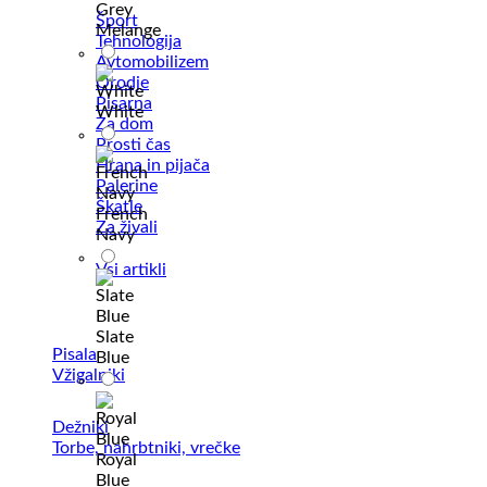
Grey
Šport
Melange
Tehnologija
Avtomobilizem
Orodje
Pisarna
White
Za dom
Prosti čas
Hrana in pijača
Palerine
Škatle
French
Za živali
Navy
Vsi artikli
Slate
Pisala
Blue
Vžigalniki
Dežniki
Torbe, nahrbtniki, vrečke
Royal
Blue