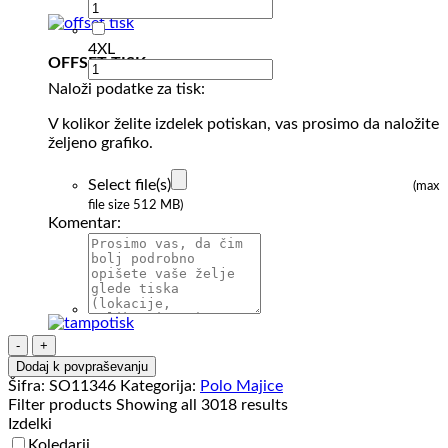
4XL
OFFSET TISK
Naloži podatke za tisk:
V kolikor želite izdelek potiskan, vas prosimo da naložite
željeno grafiko.
Select file(s)
(max
file size 512 MB)
Komentar:
Polo
majica
TAMPO TISK
Dodaj k povpraševanju
kratek
Šifra:
SO11346
Kategorija:
Polo Majice
rokav
Filter products
Showing all 3018 results
Sol's
Izdelki
Perfect
Koledarji