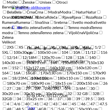
Moški
Ženske
Unisex
Otroci
Barvna skupina
Bela
Bela
Črna
Črna
Modra
Modra
Natur
Natur
OBLIKOVANJE
Oranžna
Oranžna
Rdeča
Rdeča
Rjava
Rjava
Roza
Roza
Rumena
Rumena
Siva
Siva
Srebrna
Svetlo modra
Svetlo
O nas
modra
Svetlo zelena
Svetlo zelena
Temno modra
Temno
modra
Temno zelena
Temno zelena
Vijolična
Vijolična
Zelena
Velikost
2XS
XS
S
M
L
XL
2XL
3XL
4XL
1/2
Tiskarna Igma-Graf, Martin Škofljanec
5XL
100x30 cm
100x50 cm
104
10A
11/12
116
s.p.
12/14
12/18M
120x70 cm
128
12A
140
Brege 60, 8273 Leskovec pri Krškem
140x30 cm
140x70 cm
14A
150x100 cm
150x130
cm
152
152x127 cm
160x100 cm
160x120 cm
igmapromocija@gmail.com
164
16A
16GB
170x130 cm
170x150 cm
170x90
cm
18/23M
180x100 cm
180x110 cm
180x130 cm
040 744 158
180x70 cm
180x90 cm
18x15 cm
200x150 cm
26
Matična št.: 1248014000
27
28
29
2A
2XL/3XL
3/4
3/6M
30
30x20 cm
30x30 cm
30x50 cm
32
32 GB
32B
ID za DDV: SI11377208
32GB
34
35x25 cm
36
37
38
39
39.5
3XS
4
4/6
40
41
42
43
44
45
46
47
47.5
O nas
48
48.5
4A
4GB
5
5/6
50
50x100 cm