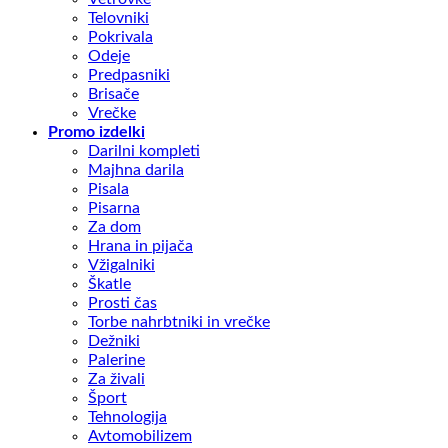
Telovniki
Pokrivala
Odeje
Predpasniki
Brisače
Vrečke
Promo izdelki
Darilni kompleti
Majhna darila
Pisala
Pisarna
Za dom
Hrana in pijača
Vžigalniki
Škatle
Prosti čas
Torbe nahrbtniki in vrečke
Dežniki
Palerine
Za živali
Šport
Tehnologija
Avtomobilizem