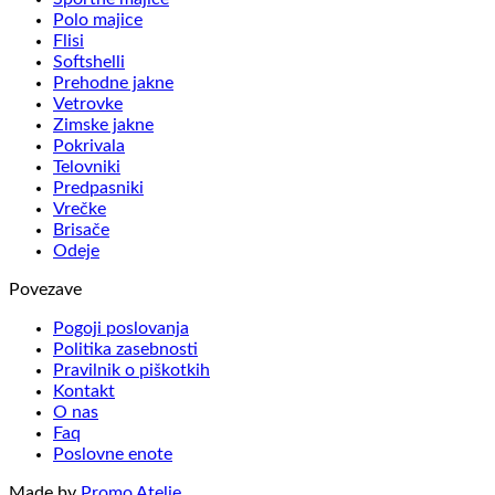
Polo majice
Flisi
Softshelli
Prehodne jakne
Vetrovke
Zimske jakne
Pokrivala
Telovniki
Predpasniki
Vrečke
Brisače
Odeje
Povezave
Pogoji poslovanja
Politika zasebnosti
Pravilnik o piškotkih
Kontakt
O nas
Faq
Poslovne enote
Made by
Promo Atelje
.