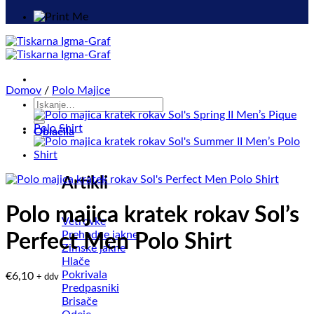
Domov
/
Polo Majice
Išči:
Oblačila
Artikli
Polo majica kratek rokav Sol’s
Vetrovke
Prehodne jakne
Perfect Men Polo Shirt
Zimske jakne
Hlače
Pokrivala
€
6,10
+ ddv
Predpasniki
Brisače