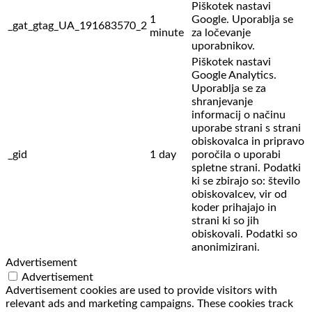
Piškotek nastavi
1
Google. Uporablja se
_gat_gtag_UA_191683570_2
minute
za ločevanje
uporabnikov.
Piškotek nastavi
Google Analytics.
Uporablja se za
shranjevanje
informacij o načinu
uporabe strani s strani
obiskovalca in pripravo
_gid
1 day
poročila o uporabi
spletne strani. Podatki
ki se zbirajo so: število
obiskovalcev,
vir od
koder prihajajo in
strani ki so jih
obiskovali. Podatki so
anonimizirani.
Advertisement
Advertisement
Advertisement cookies are used to provide visitors with
relevant ads and marketing campaigns. These cookies track