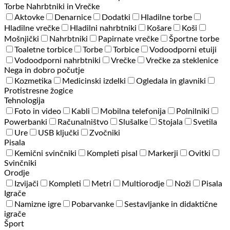
Torbe Nahrbtniki in Vrečke
Aktovke
Denarnice
Dodatki
Hladilne torbe
Hladilne vrečke
Hladilni nahrbtniki
Košare
Koši
Mošnjički
Nahrbtniki
Papirnate vrečke
Športne torbe
Toaletne torbice
Torbe
Torbice
Vodoodporni etuiji
Vodoodporni nahrbtniki
Vrečke
Vrečke za steklenice
Nega in dobro počutje
Kozmetika
Medicinski izdelki
Ogledala in glavniki
Protistresne žogice
Tehnologija
Foto in video
Kabli
Mobilna telefonija
Polnilniki
Powerbanki
Računalništvo
Slušalke
Stojala
Svetila
Ure
USB ključki
Zvočniki
Pisala
Kemični svinčniki
Kompleti pisal
Markerji
Ovitki
Svinčniki
Orodje
Izvijači
Kompleti
Metri
Multiorodje
Noži
Pisala
Igrače
Namizne igre
Pobarvanke
Sestavljanke in didaktične
igrače
Šport