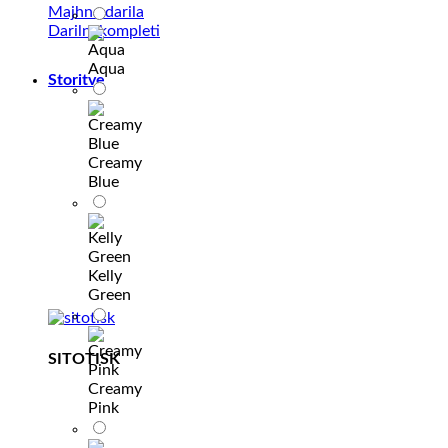
Majhna darila
Darilni kompleti
Aqua
Storitve
Creamy
Blue
Kelly
Green
SITOTISK
Creamy
Pink