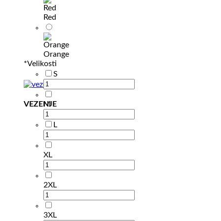
Red
Orange
*
Velikosti
S
VEZENJE
M
L
XL
2XL
3XL