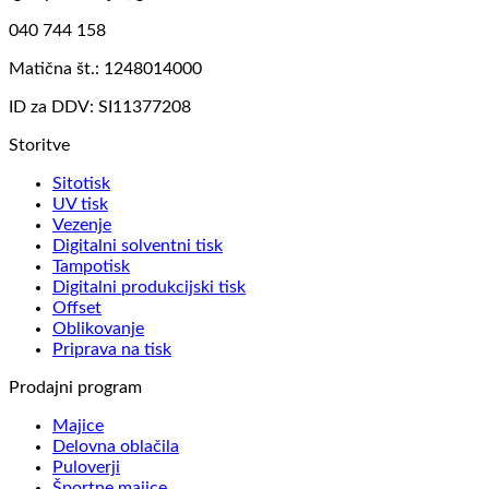
040 744 158
Matična št.: 1248014000
ID za DDV: SI11377208
Storitve
Sitotisk
UV tisk
Vezenje
Digitalni solventni tisk
Tampotisk
Digitalni produkcijski tisk
Offset
Oblikovanje
Priprava na tisk
Prodajni program
Majice
Delovna oblačila
Puloverji
Športne majice