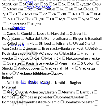
FAQ
50x30 cm
50x40 cm
52
54
56
58
6/12M
60
Poslovne enote
60x40 cm
62
64
64GB
66
68
6A
6XL
7/8
70
70x50 cm
72
74
7XL
8/10
8A
8GB
9/10
92
98
L/XL
LX
M/L
MN
S/M
SM
Univerzalna
XL/2XL
Kontakt
Lastnosti
Camo
Gumbi
Loose
Navadni
Odsevni
Podaljšane
Polka dot
Rahlo telirana
Ringer & Baseball
Rolled
Slim Fit
Striped
Telirane
UV zaščita
€
0,00
0
Vzorčasta
Z žepom
Brez nastavljanja velikosti
Ježek
Kovinska zaponka
PVC zaponka
Elastika
Hladilne
vrečke
klobuk
Koši
Mošnjički
Nakupovalne vrečke
Oversize
Papirnate vrečke
Pregrinjala
S Cofom
Slinčki
Vodoodporen
Vrečke nahrbtniki
Vrečke za
hrano
Vrečke za steklenice
Zip-off
V košarici ni izdelkov.
Rokavi
Nazaj v trgovino
3/4
bom
Brez
Dolgi
Kratki
Raglan
Material
0
Akril
Akril/Poliester/Elastan
Aluminij
Bambus
Košarica
Bombaž
Bombaž in poliester
Bombaž/Elastan
Bombaž/Elastomultiester/Poliamid
Bombaž/Poliester