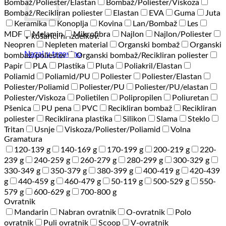
Bombaž/Poliester/Elastan
Bombaž/Poliester/Viskoza
Bombaž/Recikliran poliester
Elastan
EVA
Guma
Juta
Keramika
Konoplja
Kovina
Lan/Bombaž
Les
MDF
Melamin
Mikrofibra
Najlon
Najlon/Poliester
V košarici ni izdelkov.
Neopren
Nepleten material
Organski bombaž
Organski
Nazaj v trgovino
bombaž/poliester
Organski bombaž/Recikliran poliester
Papir
PLA
Plastika
Pluta
Poliakril/Elastan
Poliamid
Poliamid/PU
Poliester
Poliester/Elastan
Poliester/Poliamid
Poliester/PU
Poliester/PU/elastan
Poliester/Viskoza
Polietilen
Polipropilen
Poliuretan
Pšenica
PU pena
PVC
Recikliran bombaž
Recikliran
poliester
Reciklirana plastika
Silikon
Slama
Steklo
Tritan
Usnje
Viskoza/Poliester/Poliamid
Volna
Gramatura
120-139 g
140-169 g
170-199 g
200-219 g
220-
239 g
240-259 g
260-279 g
280-299 g
300-329 g
330-349 g
350-379 g
380-399 g
400-419 g
420-439
g
440-459 g
460-479 g
50-119 g
500-529 g
550-
579 g
600-629 g
700-800 g
Ovratnik
Mandarin
Nabran ovratnik
O-ovratnik
Polo
ovratnik
Puli ovratnik
Scoop
V-ovratnik