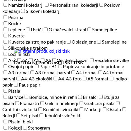
Men
Namizni koledarji
Personalizirani koledarji
Poslovni
Polo
koledarji
Slikovni koledarji
Shirt
Pisarna
količina
Kocke
Lepljene
Lističi
Označevalci strani
Samolepilne
Kuverte
Kuverte za strojno pakiranje
Oblazinjene
Samolepilne
Silikonske s trakom
Ločilni listi
A-Ž
A4
A5
A6
Večdelni barvni
Večdelni številke
DIGITALNI PRODUKCIJSKI TISK
Ovojni papir
Papir B1
Papir za kopiranje in printanje
A3 format
A3 format barvni
A4 format
A4 format
barvni
A4-A3 ekološki
A4-A3 foto
A5 format
Indigo
papir
Paus papir
Pisala
Barvice
Bombice, mince in refili
Brisalci
Etuiji za
pisala
Flomastri
Geli in finelinerji
Grafična pisala
Grafitni svinčniki
Kemični svinčniki
Markerji
Ostalo
Rolerji
Set pisal
Tehnični svinčniki
Pisalni bloki
Kolegij
Stenogram