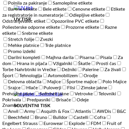
Polnila za pakiranje
Samolepilne etikete
Barvne etikete
Bele etikete
Cenovne etikete
Etikete
za registratorje in numeratorje
Odlepljive etikete
UV TISK
Odstranjevalec etiket
Opozorilne PVC etikete
Poliesterske odporne etikete
Prozorne etikete
Razne
etikete
Srebrne etikete
Stretch folije
Zvezki
Mehke platnice
Trde platnice
Promo izdelki
Darilni kompleti
Majhna darila
Pisarna
Pisala
Za
dom
Hrana in pijača
Vžigalniki
Škatle
Prosti čas
Torbe Nahrbtniki in Vrečke
Dežniki
Palerine
Za živali
Šport
Tehnologija
Avtomobilizem
Orodje
Delovna oblačila
Majice
Športne majice
Polo Majice
Srajce
Hlače
Puloverji
Flisi
Zimske jakne
Prehodne jakne
Softshell jakne
Vetrovke
Telovniki
Pokrivala
Predpasniki
Brisače
Odeje
Znamke
SOLVENTNI TISK
Anvil
Army
Asquith & Fox
Atlantis
AWDis
B&C
Beechfield
Bruno
Bulldor
Castelli
Cofra
Engelbert Strauss
Eurowear
Explode
FDM
Fruit of