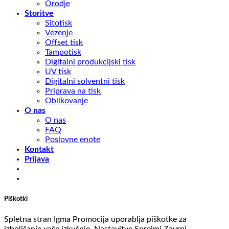
Orodje
Storitve
Sitotisk
Vezenje
Offset tisk
Tampotisk
Digitalni produkcijski tisk
UV tisk
Digitalni solventni tisk
Priprava na tisk
Oblikovanje
O nas
O nas
FAQ
Poslovne enote
Kontakt
Prijava
Piškotki
Spletna stran Igma Promocija uporablja piškotke za
izboljšanje vaše izkušnje.
Nastavitve
Sprejmi
Zavrni