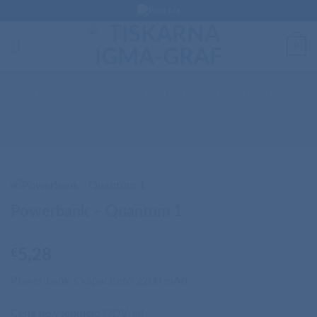
Skip
to
content
0
DOMOV
/
PROMO IZDELKI
/
TEHNOLOGIJA
Powerbank – Quantum 1
€
5,28
Power bank s kapaciteto 2200 mAh.
Cene ne vsebujejo DDV-ja!