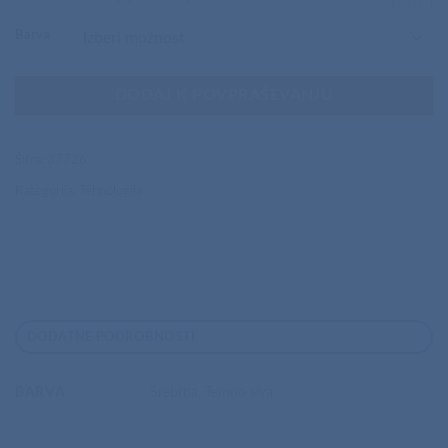
POČISTI
Barva
DODAJ K POVPRAŠEVANJU
Šifra:
37726
Kategorija:
Tehnologija
DODATNE PODROBNOSTI
BARVA
Srebrna, Temno siva