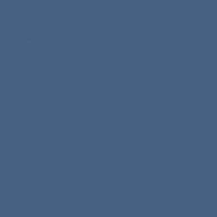
Majice
Delovna oblačila
Puloverji
Športne majice
Polo majice
Flisi
Softshelli
Prehodne jakne
Vetrovke
Zimske jakne
Pokrivala
Telovniki