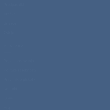
Predpasniki
Vrečke
Brisače
Odeje
POVEZAVE
Pogoji poslovanja
Politika zasebnosti
Pravilnik o piškotkih
Kontakt
O nas
Faq