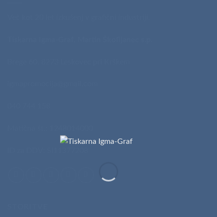
Več kot 20 let izkušenj v grafični industriji.
Tiskarna Igma-Graf, Martin Škofljanec s.p.
Brege 60, 8273 Leskovec pri Krškem
igmapromocija@gmail.com
040 744 158
Matična št.: 1248014000
ID za DDV: SI11377208
STORITVE