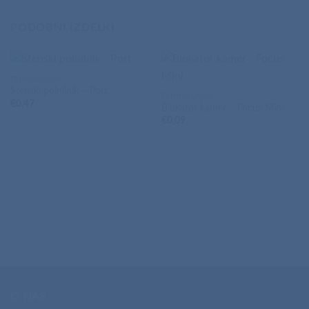
PODOBNI IZDELKI
TEHNOLOGIJA
Stenski polnilnik – Port
TEHNOLOGIJA
€
0,47
Blokator kamer – Focus Mini
€
0,09
O NAS