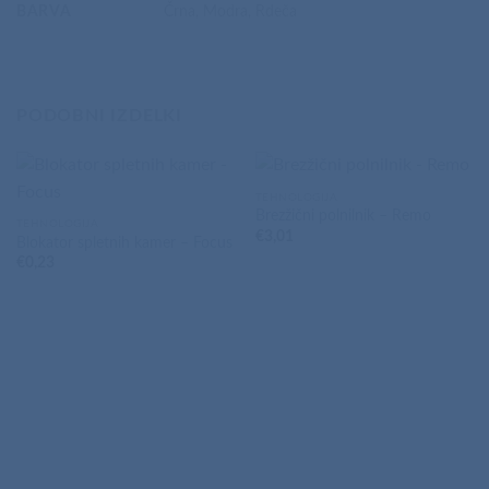
BARVA
Črna, Modra, Rdeča
PODOBNI IZDELKI
TEHNOLOGIJA
Brezžični polnilnik – Remo
TEHNOLOGIJA
€
3,01
Blokator spletnih kamer – Focus
€
0,23