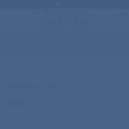
Skip
to
content
0
DOMOV
/
PROMO IZDELKI
/
TEHNOLOGIJA
Powerbank – Sirius
€
10,56
Pixo
Power bank s kapaciteto 4000 mAh, LED panel, gumirana