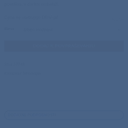
površina, v darilni embalaži.
Cene ne vsebujejo DDV-ja!
POČISTI
Barva
DODAJ K POVPRAŠEVANJU
Šifra:
37748
Kategorija:
Tehnologija
DODATNE PODROBNOSTI