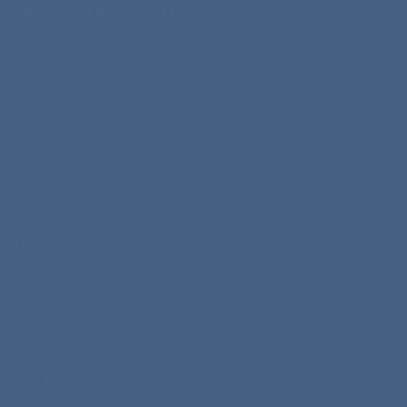
PRODAJNI PROGRAM
Majice
Delovna oblačila
Puloverji
Športne majice
Polo majice
Flisi
Softshelli
Prehodne jakne
Vetrovke
Zimske jakne