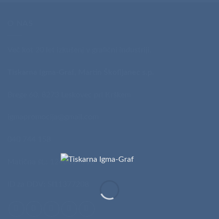
O NAS
Več kot 20 let izkušenj v grafični industriji.
Tiskarna Igma-Graf, Martin Škofljanec s.p.
Brege 60, 8273 Leskovec pri Krškem
igmapromocija@gmail.com
040 744 158
Matična št.: 1248014000
ID za DDV: SI11377208