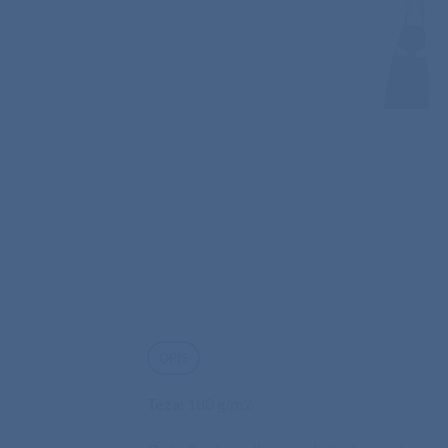
OPIS
Teža
: 180 g/m2