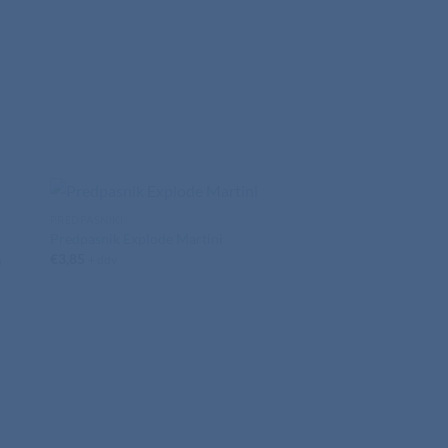
PREDPASNIKI
Predpasnik Explode Martini
€
3,85
n
+ ddv
PREDPASNIKI