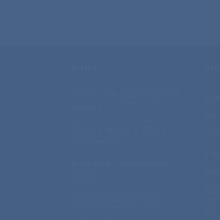
O NAS
STO
Več kot 20 let izkušenj v grafični
Sito
industriji.
UV t
Tiskarna Igma-Graf, Martin
Veze
Škofljanec s.p.
Digi
Brege 60, 8273 Leskovec pri
Tam
Krškem
Digi
igmapromocija@gmail.com
Offs