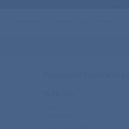
O nas
Poslovne 
ILA
PROMO IZDELKI
STORITVE
O NAS
KONTAKT
Predpasnik Explode Veg
6,50
€
+ ddv
Explode
Teža
: 180 g/m2
Cene ne vsebujejo DDV-ja!