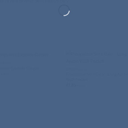
m za zavezovanje okoli pasu. 5 barv.
ASNIKI
asnik Explode Garson
PREDPASNIKI
8
Predpasnik Sol’s Gala – Long Apro
+ ddv
With Pocket
€
7,55
+ ddv