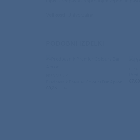
Opis
: Predpasnik s sprednjim žepom in paso
Velikosti
: Univerzalna
PODOBNI IZDELKI
PREDP
Predp
PREDPASNIKI
€
7,0
Predpasnik Premier Colours Bar Apron
€
8,26
+ ddv