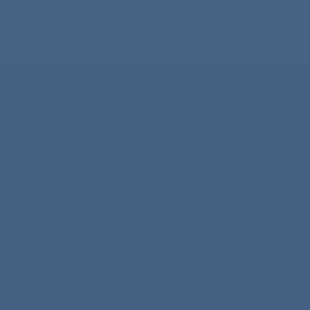
RITVE
PRODAJNI PROGRAM
tisk
Majice
isk
Delovna oblačila
nje
Puloverji
talni solventni tisk
Športne majice
potisk
Polo majice
talni produkcijski tisk
Flisi
et
Softshelli