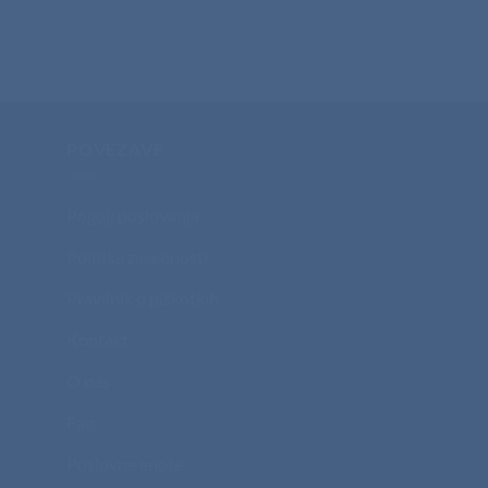
Predpasnik Explode 
€
0,55
+ ddv
POVEZAVE
Pogoji poslovanja
Politika zasebnosti
Pravilnik o piškotkih
Kontakt
O nas
Faq
Poslovne enote