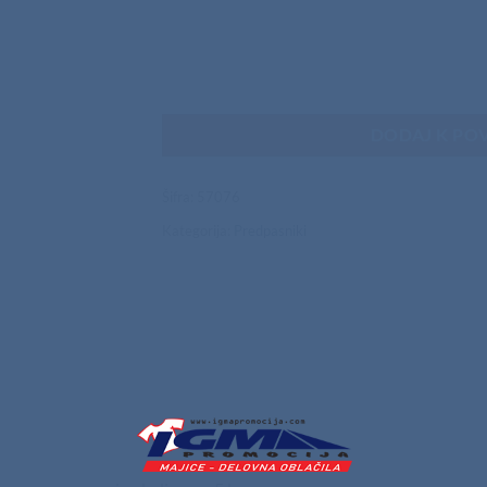
DODAJ K PO
Šifra:
57076
Kategorija:
Predpasniki