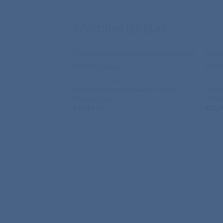
PODOBNI IZDELKI
PREHODNE JAKNE
PREH
Prehodna jakna Eurowear Moška
Preho
Prešita Jakna
Hybri
€
31,99
€
31,
+ ddv