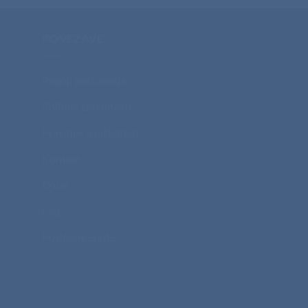
POVEZAVE
Pogoji poslovanja
Politika zasebnosti
Pravilnik o piškotkih
Kontakt
O nas
Faq
Poslovne enote