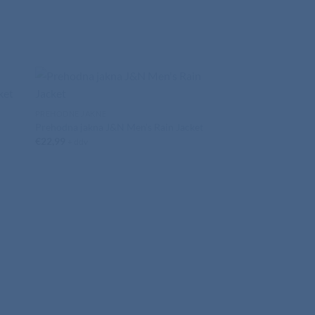
PREHODNE JAKNE
Prehodna jakna J&N Men’s Rain Jacket
€
22,99
+ ddv
PREHODNE JAKNE
Prehodna jakna J&N 
Jacket
€
39,99
+ ddv