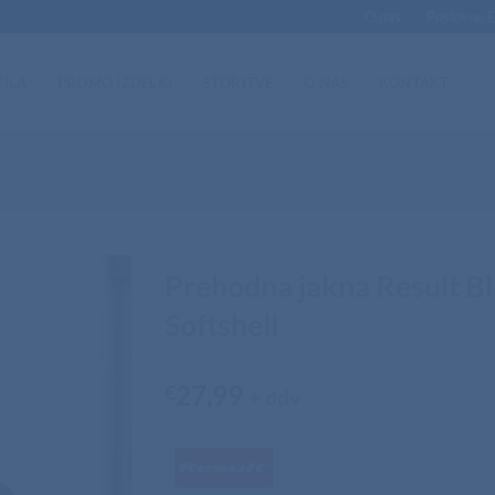
O nas
Poslovne 
ILA
PROMO IZDELKI
STORITVE
O NAS
KONTAKT
Prehodna jakna Result 
Softshell
27,99
€
+ ddv