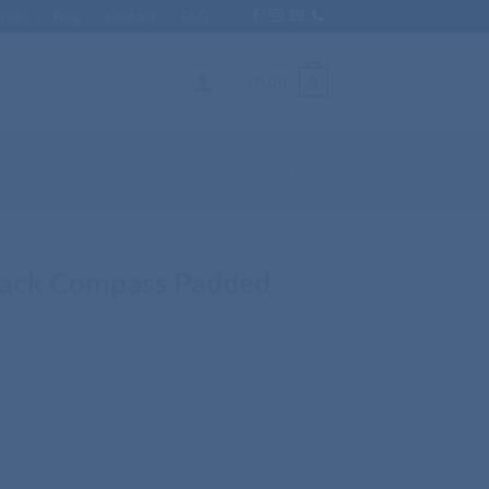
Enote
Blog
Kontakt
FAQ
0
€
0,00
Black Compass Padded