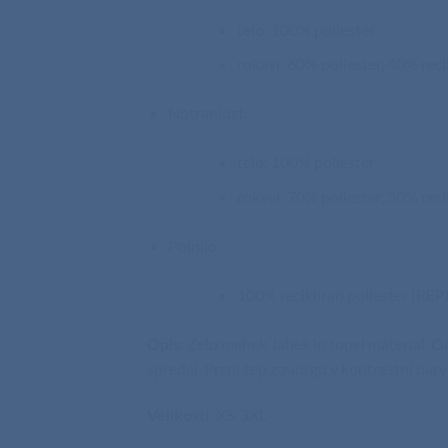
telo: 100% poliester
rokavi: 60% poliester, 40% re
Notranjost:
telo: 100% poliester
rokavi: 70% poliester, 30% rec
Polnilo:
100% recikliran poliester (RE
Opis
: Zelo mehek, lahek in topel material. 
spredaj. Prsni žep z zadrgo v kontrastni barv
Velikosti
: XS-3XL