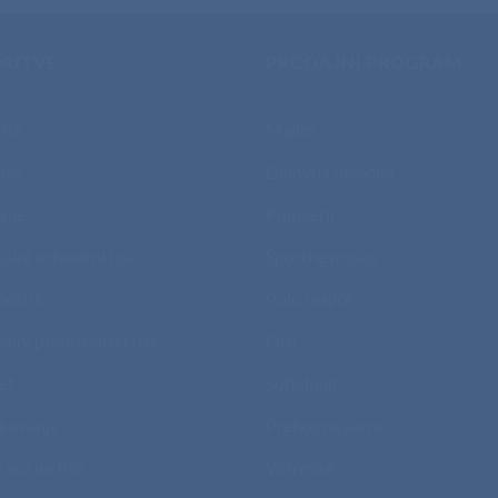
RITVE
PRODAJNI PROGRAM
tisk
Majice
isk
Delovna oblačila
nje
Puloverji
talni solventni tisk
Športne majice
potisk
Polo majice
talni produkcijski tisk
Flisi
et
Softshelli
kovanje
Prehodne jakne
rava na tisk
Vetrovke