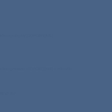
cikliran poliester (TOPGREEN®)
cikliran poliester (TOPGREEN®) – mikroflis
EPREVE ®)