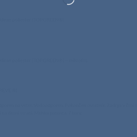
cikliran poliester (TOPGREEN®)
ikliran poliester (TOPGREEN®) – mikroflis
PREVE ®)
Odporen na veter. Vodoodporen. Pokončen ovratnik. Zadrga v črni b
i na desni strani. Mehka patenta. 7 barv.