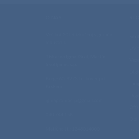
O NAS
STO
Več kot 20 let izkušenj v grafični
Sito
industriji.
UV t
Tiskarna Igma-Graf, Martin
Veze
Škofljanec s.p.
Digi
Brege 60, 8273 Leskovec pri
Tam
Krškem
Digi
igmapromocija@gmail.com
Offs
040 744 158
Obli
Matična št.: 1248014000
Prip