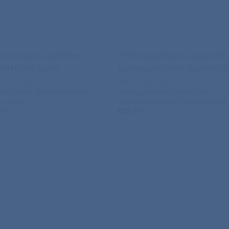
ODNE JAKNE
PREHODNE JAKNE
dna jakna J&N Men’s Knitted
Ženska prehodna jakna J&N
d Jacket
Lightweight Ladies’ Padded Jacket
99
€
38,99
+ ddv
+ ddv