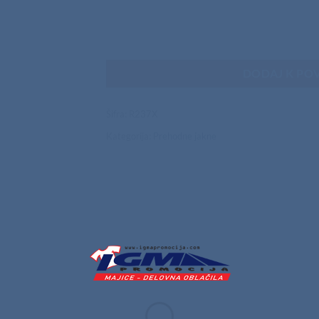
DODAJ K PO
Šifra:
R237X
Kategorija:
Prehodne jakne