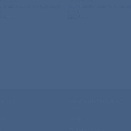
ODNE JAKNE
PREHODNE JAKNE
dna jakna J&N Men’s Lightweight
Prehodna jakna Result Soft Padde
t
Jacket
99
€
20,99
+ ddv
+ ddv
ORITVE
PRODAJNI PROGRAM
tisk
Majice
isk
Delovna oblačila