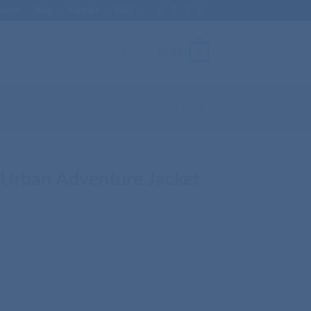
Enote
Blog
Kontakt
FAQ
0
€
0,00
 Urban Adventure Jacket