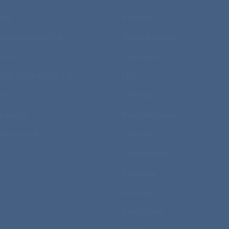
nje
Puloverji
talni solventni tisk
Športne majice
potisk
Polo majice
talni produkcijski tisk
Flisi
et
Softshelli
kovanje
Prehodne jakne
rava na tisk
Vetrovke
Zimske jakne
Pokrivala
Telovniki
Predpasniki