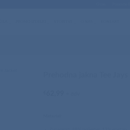
O nas
Poslovne 
ČILA
PROMO IZDELKI
STORITVE
O NAS
KONTAKT
Prehodna jakna Tee Jays
€
62,99
+ ddv
Material
:
Zunanjost: 88% poliester, 12% elastan