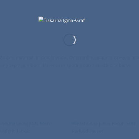
Zračen material, ki dobija vodo. Odstranljiva kapuca z regulacijs
nji žep z gumbom. Patenta in spodnji rob z elastiko. 3 barve.