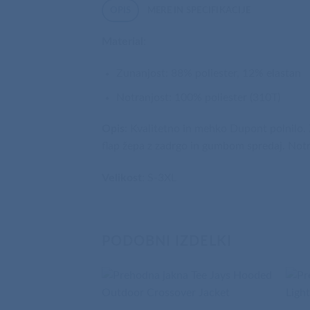
OPIS
MERE IN SPECIFIKACIJE
Material
:
Zunanjost: 88% poliester, 12% elastan
Notranjost: 100% poliester (310T)
Opis
: Kvalitetno in mehko Dupont polnilo. 
flap žepa z zadrgo in gumbom spredaj. Notra
Velikost
: S-3XL
PODOBNI IZDELKI