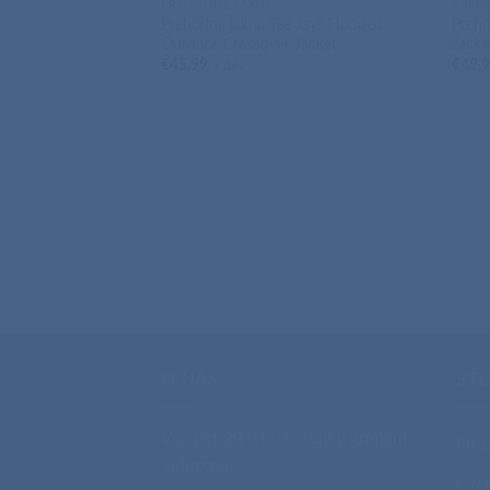
PREHODNE JAKNE
PREH
Prehodna jakna Tee Jays Hooded
Preho
Outdoor Crossover Jacket
Jacke
€
45,99
€
49,
+ ddv
O NAS
ST
Več kot 20 let izkušenj v grafični
Sito
industriji.
UV t