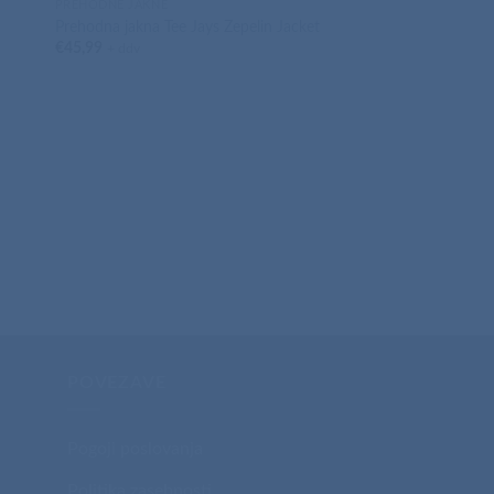
PREHODNE JAKNE
d
Prehodna jakna Tee Jays Zepelin Jacket
€
45,99
+ ddv
PREHODNE JAKNE
Prehodna jakna Tee 
Crossover Jacket
€
49,99
+ ddv
POVEZAVE
Pogoji poslovanja
Politika zasebnosti