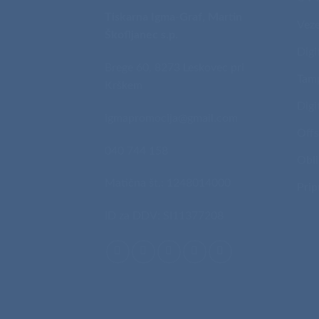
Tiskarna Igma-Graf, Martin
Veze
Škofljanec s.p.
Digi
Brege 60, 8273 Leskovec pri
Tam
Krškem
Digi
igmapromocija@gmail.com
Offs
040 744 158
Obli
Matična št.: 1248014000
Prip
ID za DDV: SI11377208