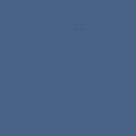
Notranjost: 100% poliester (310T)
Cene ne vsebujejo DDV-ja!
Na voljo za naročilo brez zaloge