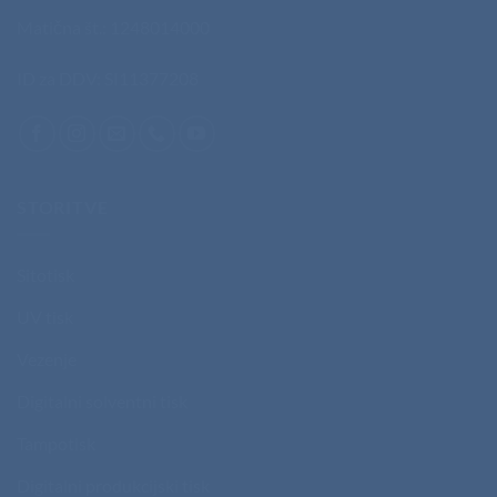
Matična št.: 1248014000
ID za DDV: SI11377208
STORITVE
Sitotisk
UV tisk
Vezenje
Digitalni solventni tisk
Tampotisk
Digitalni produkcijski tisk