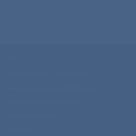
O NAS
Več kot 20 let izkušenj v grafični industriji.
Tiskarna Igma-Graf, Martin Škofljanec s.p.
Brege 60, 8273 Leskovec pri Krškem
igmapromocija@gmail.com
040 744 158