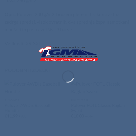
Teža
: 280 g/m2
Opis
: Pulover, 280 g/m2, brušeni pleteni flis, kontrastna
zadrga spredaj, visok ovratnik, dva sprednja žepa, samotkani
manšeti in pas, ravni šivi. 3 barve.
Velikosti
: XS-3XL
PODOBNI IZDELKI
PULOVERJI
PULOVERJI
Pulover AWDis Baseball
Pulover FOTL Classic Raglan
Hoodie
Sweat
€
11,99
€
10,00
+ ddv
+ ddv