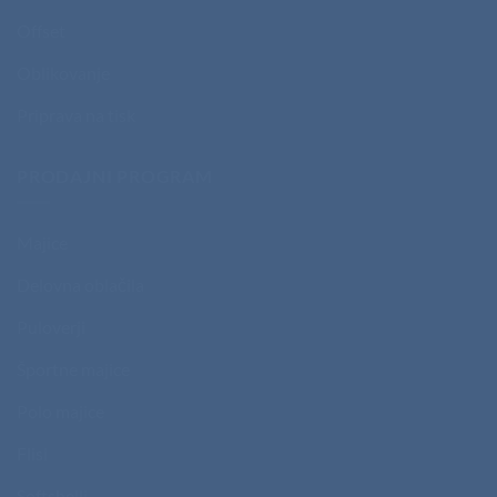
Offset
Oblikovanje
Priprava na tisk
PRODAJNI PROGRAM
Majice
Delovna oblačila
Puloverji
Športne majice
Polo majice
Flisi
Softshelli