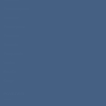
Prehodne jakne
Vetrovke
Zimske jakne
Pokrivala
Telovniki
Predpasniki
Vrečke
Brisače
Odeje
POVEZAVE