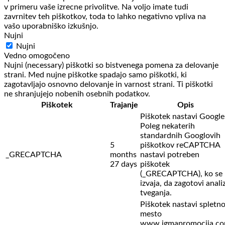
v primeru vaše izrecne privolitve. Na voljo imate tudi
zavrnitev teh piškotkov, toda to lahko negativno vpliva na
vašo uporabniško izkušnjo.
Nujni
Nujni
Vedno omogočeno
Nujni (necessary) piškotki so bistvenega pomena za delovanje
strani. Med nujne piškotke spadajo samo piškotki, ki
zagotavljajo osnovno delovanje in varnost strani. Ti piškotki
ne shranjujejo nobenih osebnih podatkov.
Piškotek
Trajanje
Opis
Piškotek nastavi Google
Poleg nekaterih
standardnih Googlovih
5
piškotkov reCAPTCHA
_GRECAPTCHA
months
nastavi potreben
27 days
piškotek
(_GRECAPTCHA), ko se
izvaja, da zagotovi anali
tveganja.
Piškotek nastavi spletn
mesto
www.igmapromocija.c