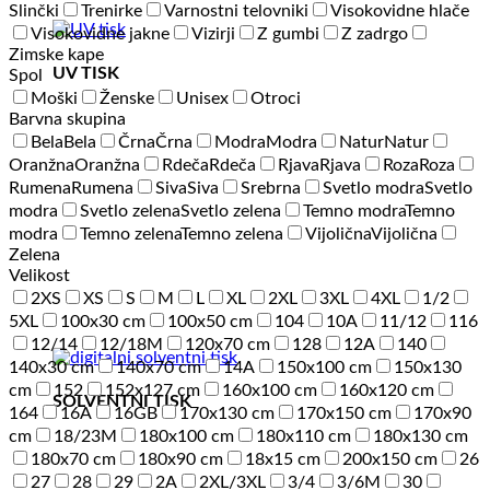
Slinčki
Trenirke
Varnostni telovniki
Visokovidne hlače
Visokovidne jakne
Vizirji
Z gumbi
Z zadrgo
Zimske kape
UV TISK
Spol
Moški
Ženske
Unisex
Otroci
Barvna skupina
Bela
Bela
Črna
Črna
Modra
Modra
Natur
Natur
Oranžna
Oranžna
Rdeča
Rdeča
Rjava
Rjava
Roza
Roza
Rumena
Rumena
Siva
Siva
Srebrna
Svetlo modra
Svetlo
modra
Svetlo zelena
Svetlo zelena
Temno modra
Temno
modra
Temno zelena
Temno zelena
Vijolična
Vijolična
Zelena
Velikost
2XS
XS
S
M
L
XL
2XL
3XL
4XL
1/2
5XL
100x30 cm
100x50 cm
104
10A
11/12
116
12/14
12/18M
120x70 cm
128
12A
140
140x30 cm
140x70 cm
14A
150x100 cm
150x130
cm
152
152x127 cm
160x100 cm
160x120 cm
SOLVENTNI TISK
164
16A
16GB
170x130 cm
170x150 cm
170x90
cm
18/23M
180x100 cm
180x110 cm
180x130 cm
180x70 cm
180x90 cm
18x15 cm
200x150 cm
26
27
28
29
2A
2XL/3XL
3/4
3/6M
30