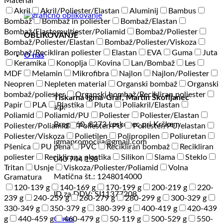
Material
Akril
Akril/Poliester/Elastan
Aluminij
Bambus
Bombaž
Bombaž in poliester
Bombaž/Elastan
Bombaž/Elastomultiester/Poliamid
Bombaž/Poliester
OBLIKOVANJE
Bombaž/Poliester/Elastan
Bombaž/Poliester/Viskoza
Bombaž/Recikliran poliester
Elastan
EVA
Guma
Juta
O nas
Keramika
Konoplja
Kovina
Lan/Bombaž
Les
MDF
Melamin
Mikrofibra
Najlon
Najlon/Poliester
Neopren
Nepleten material
Organski bombaž
Organski
bombaž/poliester
Organski bombaž/Recikliran poliester
Tiskarna Igma-Graf, Martin Škofljanec
Papir
PLA
Plastika
Pluta
Poliakril/Elastan
s.p.
Poliamid
Poliamid/PU
Poliester
Poliester/Elastan
Brege 60, 8273 Leskovec pri Krškem
Poliester/Poliamid
Poliester/PU
Poliester/PU/elastan
Poliester/Viskoza
Polietilen
Polipropilen
Poliuretan
igmapromocija@gmail.com
Pšenica
PU pena
PVC
Recikliran bombaž
Recikliran
poliester
Reciklirana plastika
Silikon
Slama
Steklo
040 744 158
Tritan
Usnje
Viskoza/Poliester/Poliamid
Volna
Matična št.: 1248014000
Gramatura
120-139 g
140-169 g
170-199 g
200-219 g
220-
ID za DDV: SI11377208
239 g
240-259 g
260-279 g
280-299 g
300-329 g
330-349 g
350-379 g
380-399 g
400-419 g
420-439
g
440-459 g
460-479 g
50-119 g
500-529 g
550-
O nas