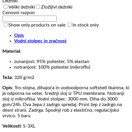
Dežniki
Veliki dežniki
Zložljivi dežniki
Cenovni razpon
Show only products on sale
In stock only
Opis
Vodni stolpec in zračnost
Material
:
zunanjost: 95% poliester, 5% elastan
notranjost: 100% poliester (mikroflis)
Teža
: 320 g/m2
Opis
: Tro-slojna, dihajoča in vodoodporna softshell tkanina, ki
je odporna na veter. Srednji sloj iz TPU membrane. Notranji
sloj iz mikroflisa. Vodni stolpec: 3000 mm. Diha do 3000
gsm/24h. Dva žepa z zadrgo spredaj. Prsni žep z zadrgo na
desni strani. Zadrga. Spodnji rob z elastično, regulacijsko
vrvico. 5 barv.
Velikosti
: S-3XL