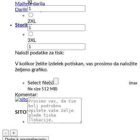
XL
Majhna darila
Darilni kompleti
2XL
Storitve
3XL
Naloži podatke za tisk:
V kolikor želite izdelek potiskan, vas prosimo da naložite
željeno grafiko.
Select file(s)
(max
file size 512 MB)
Komentar:
SITOTISK
Softshell
Eurowear
Dodaj k povpraševanju