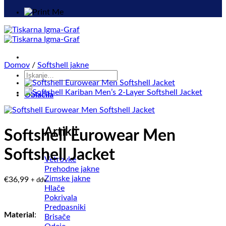
Domov
/
Softshell jakne
Išči:
Oblačila
Artikli
Softshell Eurowear Men
Softshell Jacket
Vetrovke
Prehodne jakne
Zimske jakne
€
36,99
+ ddv
Hlače
Pokrivala
Predpasniki
Material
:
Brisače