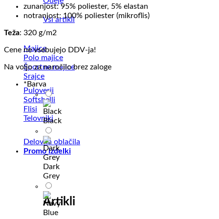
Odeje
zunanjost: 95% poliester, 5% elastan
notranjost: 100% poliester (mikroflis)
Vsi artikli
Teža
: 320 g/m2
Majice
Cene ne vsebujejo DDV-ja!
Polo majice
Športne majice
Na voljo za naročilo brez zaloge
Srajce
*
Barva
Puloverji
Softshelli
Flisi
Telovniki
Black
Delovna oblačila
Promo izdelki
Dark
Grey
Artikli