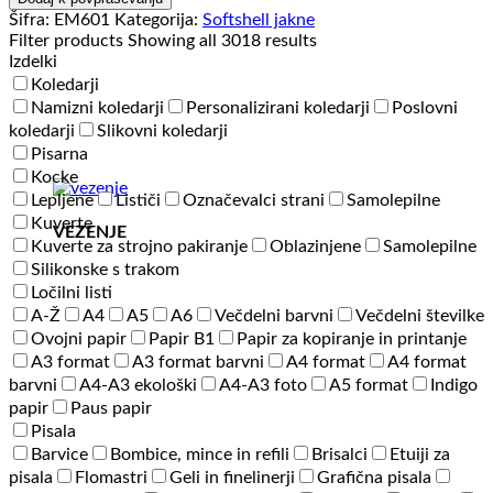
Men
Šifra:
EM601
Kategorija:
Softshell jakne
Softshell
Filter products
Showing all 3018 results
Jacket
Izdelki
količina
Koledarji
Namizni koledarji
Personalizirani koledarji
Poslovni
koledarji
Slikovni koledarji
Pisarna
Kocke
Lepljene
Lističi
Označevalci strani
Samolepilne
Kuverte
VEZENJE
Kuverte za strojno pakiranje
Oblazinjene
Samolepilne
Silikonske s trakom
Ločilni listi
A-Ž
A4
A5
A6
Večdelni barvni
Večdelni številke
Ovojni papir
Papir B1
Papir za kopiranje in printanje
A3 format
A3 format barvni
A4 format
A4 format
barvni
A4-A3 ekološki
A4-A3 foto
A5 format
Indigo
papir
Paus papir
Pisala
Barvice
Bombice, mince in refili
Brisalci
Etuiji za
pisala
Flomastri
Geli in finelinerji
Grafična pisala