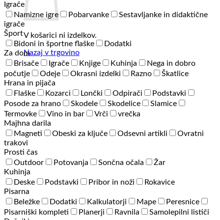
Igrače
Namizne igre
Pobarvanke
Sestavljanke in didaktične
igrače
Šport
V košarici ni izdelkov.
Bidoni in športne flaške
Dodatki
Nazaj v trgovino
Za dom
Brisače
Igrače
Knjige
Kuhinja
Nega in dobro
počutje
Odeje
Okrasni izdelki
Razno
Škatlice
Hrana in pijača
Flaške
Kozarci
Lončki
Odpirači
Podstavki
Posode za hrano
Skodele
Skodelice
Slamice
Termovke
Vino in bar
Vrči
vrečka
Majhna darila
Magneti
Obeski za ključe
Odsevni artikli
Ovratni
trakovi
Prosti čas
Outdoor
Potovanja
Sončna očala
Žar
Kuhinja
Deske
Podstavki
Pribor in noži
Rokavice
Pisarna
Beležke
Dodatki
Kalkulatorji
Mape
Peresnice
Pisarniški kompleti
Planerji
Ravnila
Samolepilni lističi