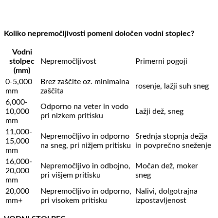
Koliko nepremočljivosti pomeni določen vodni stoplec?
Vodni
stolpec
Nepremočljivost
Primerni pogoji
(mm)
0-5,000
Brez zaščite oz. minimalna
rosenje, lažji suh sneg
mm
zaščita
6,000-
Odporno na veter in vodo
10,000
Lažji dež, sneg
pri nizkem pritisku
mm
11,000-
Nepremočljivo in odporno
Srednja stopnja dežja
15,000
na sneg, pri nižjem pritisku
in povprečno sneženje
mm
16,000-
Nepremočljivo in odbojno,
Močan dež, moker
20,000
pri višjem pritisku
sneg
mm
20,000
Nepremočljivo in odporno,
Nalivi, dolgotrajna
mm+
pri visokem pritisku
izpostavljenost