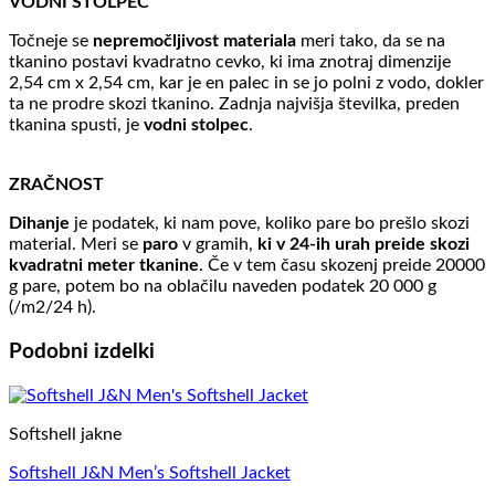
VODNI STOLPEC
Točneje se
nepremočljivost materiala
meri tako, da se na
tkanino postavi kvadratno cevko, ki ima znotraj dimenzije
2,54 cm x 2,54 cm, kar je en palec in se jo polni z vodo, dokler
ta ne prodre skozi tkanino. Zadnja najvišja številka, preden
tkanina spusti, je
vodni stolpec
.
ZRAČNOST
Dihanje
je podatek, ki nam pove, koliko pare bo prešlo skozi
material. Meri se
paro
v gramih,
ki v 24-ih urah preide skozi
kvadratni meter tkanine
. Če v tem času skozenj preide 20000
g pare, potem bo na oblačilu naveden podatek 20 000 g
(/m2/24 h).
Podobni izdelki
Softshell jakne
Softshell J&N Men’s Softshell Jacket