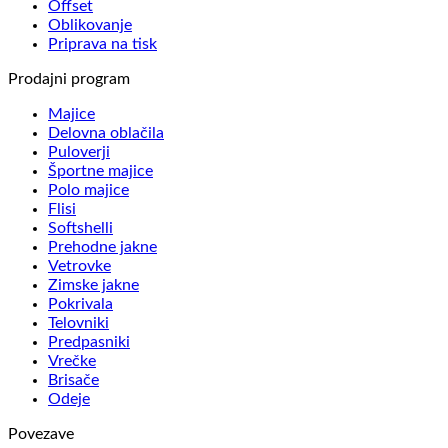
Offset
Oblikovanje
Priprava na tisk
Prodajni program
Majice
Delovna oblačila
Puloverji
Športne majice
Polo majice
Flisi
Softshelli
Prehodne jakne
Vetrovke
Zimske jakne
Pokrivala
Telovniki
Predpasniki
Vrečke
Brisače
Odeje
Povezave