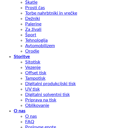
Škatle
Prosti čas
Torbe nahrbtniki in vrečke
Dežniki
Palerine
Za živali
Šport
Tehnologija
Avtomobilizem
Orodje
Storitve
Sitotisk
Vezenje
Offset tisk
Tampotisk
Digitalni produkcijski tisk
UV tisk
Digitalni solventni tisk
Priprava na tisk
Oblikovanje
O nas
O nas
FAQ
Poslovne enote