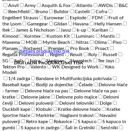
Anvil
Army
Asquith & Fox
Atlantis
AWDis
B&C
Beechfield
Bruno
Bulldor
Castelli
Cofra
Engelbert Strauss
Eurowear
Explode
FDM
Fruit of
the Loom
Gamegear
Gildan
Havana
Helly Hansen
Itek
James & Nicholson
Jassz
k-up
Kariban
Kimood
Korntex
Kustom Kit
Luminarc
Mantis
Maxema
MOB
Myrtle Beach
Nitras
Olima
Pixo
Planam
Portwest
Premier
Pro Book
Proact
Regatta Professional
Regent
Result
Roly
Russell
SG
Sol's
Spiro
Stedman
Stormtech
Tee Jays
DIGITALNI PRODUKCIJSKI TISK
Tekton Pro
Valento
WK Designed to Work
Yoko
Modeli
1/4 zadrga
Bandane in Multifunkcijska pokrivala
Baseball kape
Bodiji za dojenčke
Čelade
Delovne hlače
- farmer
Delovne hlače na pas
Delovne hlače na pas -
kratke
Delovne jakne
Delovne polo majice
Delovni
čevlji
Delovni puloverji
Delovni telovniki
Dolge
Duckbill kape
Klobuki
Kratke delovne hlače
Kratke
športne hlače
Markirke
Naglavni trakovi
Navadni
puloverji
Retro kape
Rokavice
S kapuco
S kapuco in
gumbi
S kapuco in zadrgo
Šali in Grelniki
Senčniki