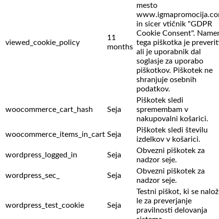
mesto
www.igmapromocija.c
in sicer vtičnik "GDPR
Cookie Consent". Name
11
viewed_cookie_policy
tega piškotka je preverit
months
ali je uporabnik dal
soglasje za uporabo
piškotkov. Piškotek ne
shranjuje osebnih
podatkov.
Piškotek sledi
woocommerce_cart_hash
Seja
spremembam v
nakupovalni košarici.
Piškotek sledi številu
woocommerce_items_in_cart
Seja
izdelkov v košarici.
Obvezni piškotek za
wordpress_logged_in
Seja
nadzor seje.
Obvezni piškotek za
wordpress_sec_
Seja
nadzor seje.
Testni piškot, ki se nalož
le za preverjanje
wordpress_test_cookie
Seja
pravilnosti delovanja