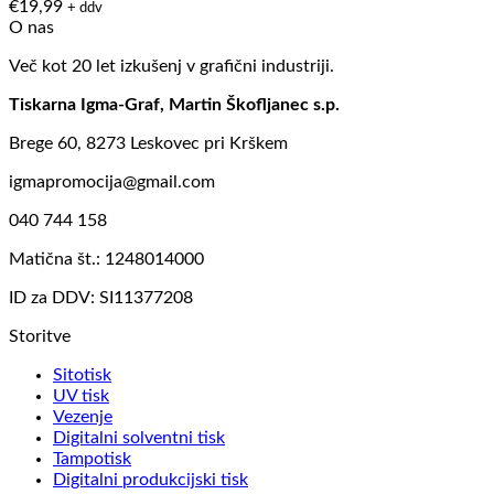
€
19,99
+ ddv
O nas
Več kot 20 let izkušenj v grafični industriji.
Tiskarna Igma-Graf, Martin Škofljanec s.p.
Brege 60, 8273 Leskovec pri Krškem
igmapromocija@gmail.com
040 744 158
Matična št.: 1248014000
ID za DDV: SI11377208
Storitve
Sitotisk
UV tisk
Vezenje
Digitalni solventni tisk
Tampotisk
Digitalni produkcijski tisk