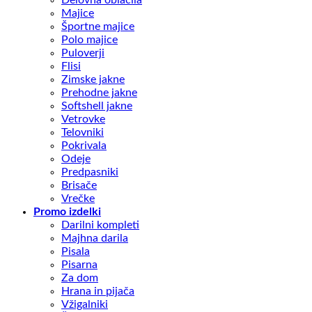
Majice
Športne majice
Polo majice
Puloverji
Flisi
Zimske jakne
Prehodne jakne
Softshell jakne
Vetrovke
Telovniki
Pokrivala
Odeje
Predpasniki
Brisače
Vrečke
Promo izdelki
Darilni kompleti
Majhna darila
Pisala
Pisarna
Za dom
Hrana in pijača
Vžigalniki