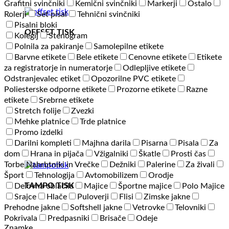
Grafitni svinčniki
Kemični svinčniki
Markerji
Ostalo
Rolerji
Set pisal
Tehnični svinčniki
Pisalni bloki
OFFSET TISK
Kolegij
Stenogram
Polnila za pakiranje
Samolepilne etikete
Barvne etikete
Bele etikete
Cenovne etikete
Etikete
za registratorje in numeratorje
Odlepljive etikete
Odstranjevalec etiket
Opozorilne PVC etikete
Poliesterske odporne etikete
Prozorne etikete
Razne
etikete
Srebrne etikete
Stretch folije
Zvezki
Mehke platnice
Trde platnice
Promo izdelki
Darilni kompleti
Majhna darila
Pisarna
Pisala
Za
dom
Hrana in pijača
Vžigalniki
Škatle
Prosti čas
Torbe Nahrbtniki in Vrečke
Dežniki
Palerine
Za živali
Šport
Tehnologija
Avtomobilizem
Orodje
TAMPO TISK
Delovna oblačila
Majice
Športne majice
Polo Majice
Srajce
Hlače
Puloverji
Flisi
Zimske jakne
Prehodne jakne
Softshell jakne
Vetrovke
Telovniki
Pokrivala
Predpasniki
Brisače
Odeje
Znamke