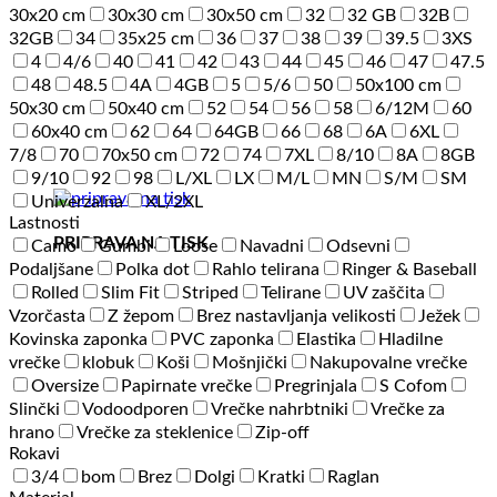
30x20 cm
30x30 cm
30x50 cm
32
32 GB
32B
32GB
34
35x25 cm
36
37
38
39
39.5
3XS
4
4/6
40
41
42
43
44
45
46
47
47.5
48
48.5
4A
4GB
5
5/6
50
50x100 cm
50x30 cm
50x40 cm
52
54
56
58
6/12M
60
60x40 cm
62
64
64GB
66
68
6A
6XL
7/8
70
70x50 cm
72
74
7XL
8/10
8A
8GB
9/10
92
98
L/XL
LX
M/L
MN
S/M
SM
Univerzalna
XL/2XL
Lastnosti
PRIPRAVA NA TISK
Camo
Gumbi
Loose
Navadni
Odsevni
Podaljšane
Polka dot
Rahlo telirana
Ringer & Baseball
Rolled
Slim Fit
Striped
Telirane
UV zaščita
Vzorčasta
Z žepom
Brez nastavljanja velikosti
Ježek
Kovinska zaponka
PVC zaponka
Elastika
Hladilne
vrečke
klobuk
Koši
Mošnjički
Nakupovalne vrečke
Oversize
Papirnate vrečke
Pregrinjala
S Cofom
Slinčki
Vodoodporen
Vrečke nahrbtniki
Vrečke za
hrano
Vrečke za steklenice
Zip-off
Rokavi
3/4
bom
Brez
Dolgi
Kratki
Raglan