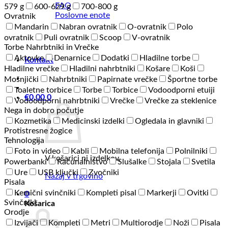
FAQ
579 g
600-629 g
700-800 g
Poslovne enote
Ovratnik
Mandarin
Nabran ovratnik
O-ovratnik
Polo
ovratnik
Puli ovratnik
Scoop
V-ovratnik
Torbe Nahrbtniki in Vrečke
Aktovke
Denarnice
Dodatki
Hladilne torbe
Kontakt
Hladilne vrečke
Hladilni nahrbtniki
Košare
Koši
Mošnjički
Nahrbtniki
Papirnate vrečke
Športne torbe
Toaletne torbice
Torbe
Torbice
Vodoodporni etuiji
€
0,00
0
Vodoodporni nahrbtniki
Vrečke
Vrečke za steklenice
Nega in dobro počutje
Kozmetika
Medicinski izdelki
Ogledala in glavniki
Protistresne žogice
Tehnologija
Foto in video
Kabli
Mobilna telefonija
Polnilniki
V košarici ni izdelkov.
Powerbanki
Računalništvo
Slušalke
Stojala
Svetila
Ure
USB ključki
Zvočniki
Nazaj v trgovino
Pisala
Kemični svinčniki
Kompleti pisal
Markerji
Ovitki
0
Svinčniki
Košarica
Orodje
Izvijači
Kompleti
Metri
Multiorodje
Noži
Pisala