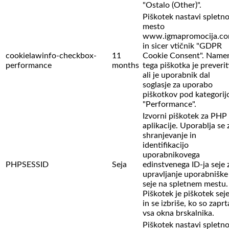
"Ostalo (Other)".
Piškotek nastavi spletn
mesto
www.igmapromocija.c
in sicer vtičnik "GDPR
cookielawinfo-checkbox-
11
Cookie Consent". Name
performance
months
tega piškotka je preverit
ali je uporabnik dal
soglasje za uporabo
piškotkov pod kategorij
"Performance".
Izvorni piškotek za PHP
aplikacije. Uporablja se 
shranjevanje in
identifikacijo
uporabnikovega
PHPSESSID
Seja
edinstvenega ID-ja seje 
upravljanje uporabniške
seje na spletnem mestu.
Piškotek je piškotek sej
in se izbriše, ko so zaprt
vsa okna brskalnika.
Piškotek nastavi spletn