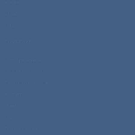
Vrečke
Brisače
Odeje
POVEZAVE
Pogoji poslovanja
Politika zasebnosti
Pravilnik o piškotkih
Kontakt
O nas
Faq
Poslovne enote