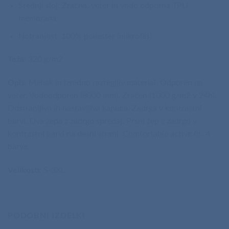
Srednji sloj: Zračna, veter in vodo odporna TPU
membrana
Notranjost: 100% poliester (mikroflis)
Teža
: 320 g/m2
Opis
: Mehak in izredno raztegljiv material. Odporen na
veter. Vodoodporen (8000 mm). Zračen (1000 g/m2 v 24h).
Odstranljiva in nastavljiva kapuca. Zadrga v kontrastni
barvi. Dva žepa z zadrgo spredaj. Prsni žep z zadrgo v
kontrastni barvi na desni strani. Comfortable active fit. 4
barve.
Velikosti
: S-3XL
PODOBNI IZDELKI