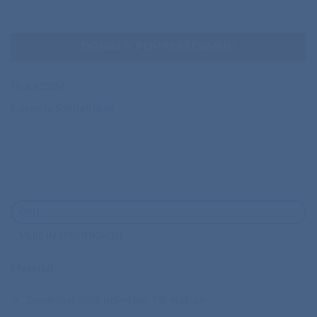
DODAJ K POVPRAŠEVANJU
Šifra:
R230M
Kategorija:
Softshell jakne
OPIS
MERE IN SPECIFIKACIJE
Material
:
Zunanjost 93% poliester, 7% elastan