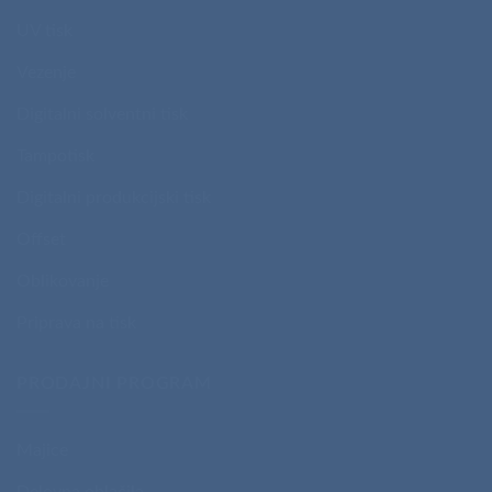
UV tisk
Vezenje
Digitalni solventni tisk
Tampotisk
Digitalni produkcijski tisk
Offset
Oblikovanje
Priprava na tisk
PRODAJNI PROGRAM
Majice
Delovna oblačila