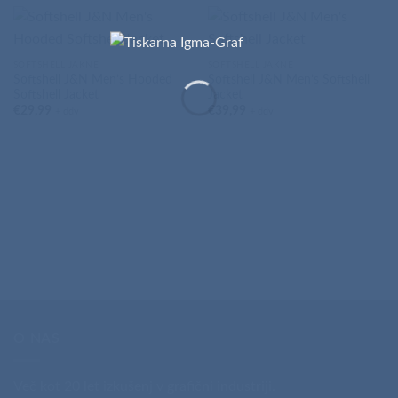
SOFTSHELL JAKNE
SOFTSHELL JAKNE
Softshell J&N Men’s Hooded
Softshell J&N Men’s Softshell
Softshell Jacket
Jacket
€
29,99
€
39,99
+ ddv
+ ddv
O NAS
Več kot 20 let izkušenj v grafični industriji.