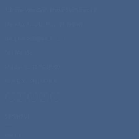
Tiskarna Igma-Graf, Martin Škofljanec s.p.
Brege 60, 8273 Leskovec pri Krškem
igmapromocija@gmail.com
040 744 158
Matična št.: 1248014000
ID za DDV: SI11377208
STORITVE
Sitotisk