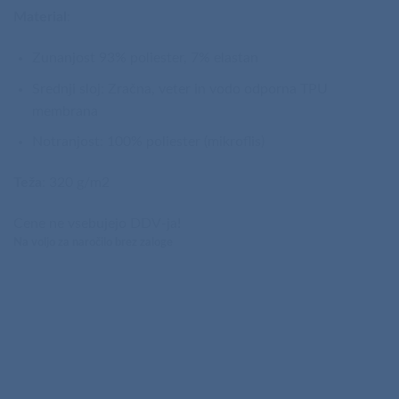
Material
:
Zunanjost 93% poliester, 7% elastan
Srednji sloj: Zračna, veter in vodo odporna TPU
membrana
Notranjost: 100% poliester (mikroflis)
Teža
: 320 g/m2
Cene ne vsebujejo DDV-ja!
Na voljo za naročilo brez zaloge