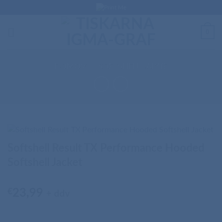
Skip
to
content
0
DOMOV
/
SOFTSHELL JAKNE
Softshell Result TX Performance Hooded
Softshell Jacket
€
23,99
+ ddv