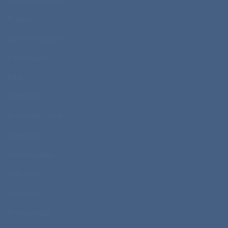
Puloverji
Športne majice
Polo majice
Flisi
Softshelli
Prehodne jakne
Vetrovke
Zimske jakne
Pokrivala
Telovniki
Predpasniki