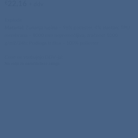
€
22,16
+ ddv
Explode
Material
: Zunanja lupina – 96% poliester, 4% elastan; TPU
membrana – 8000 mm nepremočljiva, zračnost 1000
g/m2/24h; Podloga iz flisa – 100% poliester
Cene ne vsebujejo DDV-ja!
Na voljo za naročilo brez zaloge