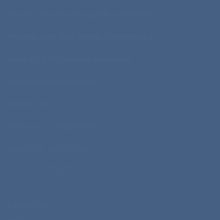
Več kot 20 let izkušenj v grafični industriji.
Tiskarna Igma-Graf, Martin Škofljanec s.p.
Brege 60, 8273 Leskovec pri Krškem
igmapromocija@gmail.com
040 744 158
Matična št.: 1248014000
ID za DDV: SI11377208
STORITVE