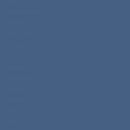
Majice
Delovna oblačila
Puloverji
Športne majice
Polo majice
Flisi
Softshelli
Prehodne jakne
Vetrovke
Zimske jakne
Pokrivala
Telovniki