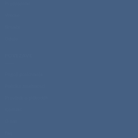
Predpasniki
Vrečke
Brisače
Odeje
POVEZAVE
Pogoji poslovanja
Politika zasebnosti
Pravilnik o piškotkih
Kontakt
O nas
Faq