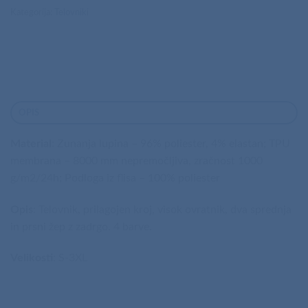
Kategorija:
Telovniki
OPIS
Material
: Zunanja lupina – 96% poliester, 4% elastan; TPU
membrana – 8000 mm nepremočljiva, zračnost 1000
g/m2/24h; Podloga iz flisa – 100% poliester
Opis
: Telovnik, prilagojen kroj, visok ovratnik, dva sprednja
in prsni žep z zadrgo. 4 barve.
Velikosti
: S-3XL