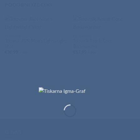
PODOBNI IZDELKI
TELOVNIKI
TELOVNIKI
Telovnik J&N Men’s Lightweight
Telovnik Result Core
Vest
Bodywarmer
€
36,99
€
17,99
+ ddv
+ ddv
O NAS