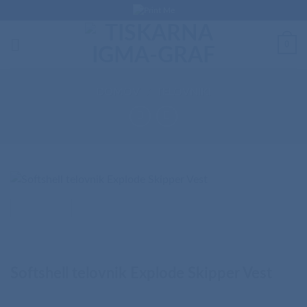
Skip
to
content
0
DOMOV
/
TELOVNIKI
Softshell telovnik Explode Skipper Vest