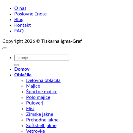
O nas
Poslovne Enote
Blog
Kontakt
FAQ
Copyright 2026 ©
Tiskarna Igma-Graf
Išči:
Domov
Oblačila
Delovna oblačila
Majice
Športne majice
Polo majice
Puloverji
Flisi
Zimske jakne
Prehodne jakne
Softshell jakne
Vetrovke