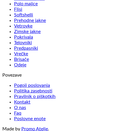
Polo majice
Flisi
Softshelli
Prehodne jakne
Vetrovke
Zimske jakne
Pokrivala
Telovniki
Predpasniki
Vrečke
Brisače
Odeje
Povezave
Pogoji poslovanja
Politika zasebnosti
Pravilnik o piškotkih
Kontakt
O nas
Faq
Poslovne enote
Made by
Promo Atelje
.