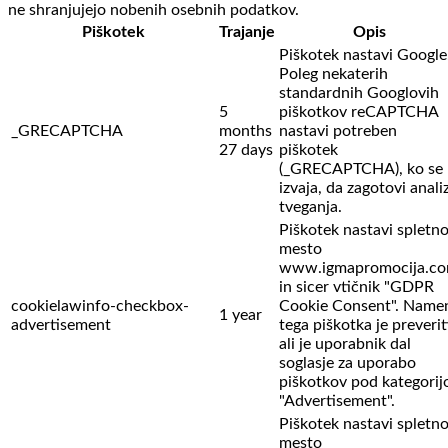
ne shranjujejo nobenih osebnih podatkov.
Piškotek
Trajanje
Opis
Piškotek nastavi Google
Poleg nekaterih
standardnih Googlovih
5
piškotkov reCAPTCHA
_GRECAPTCHA
months
nastavi potreben
27 days
piškotek
(_GRECAPTCHA), ko se
izvaja, da zagotovi anali
tveganja.
Piškotek nastavi spletn
mesto
www.igmapromocija.c
in sicer vtičnik "GDPR
cookielawinfo-checkbox-
Cookie Consent". Name
1 year
advertisement
tega piškotka je preverit
ali je uporabnik dal
soglasje za uporabo
piškotkov pod kategorij
"Advertisement".
Piškotek nastavi spletn
mesto