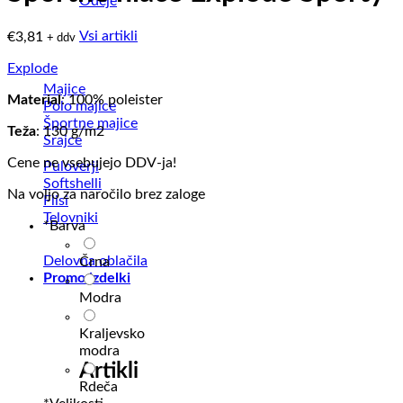
Odeje
Vsi artikli
€
3,81
+ ddv
Explode
Majice
Material
: 100% poleister
Polo majice
Športne majice
Teža
: 130 g/m2
Srajce
Cene ne vsebujejo DDV-ja!
Puloverji
Softshelli
Na voljo za naročilo brez zaloge
Flisi
Telovniki
*
Barva
Delovna oblačila
Črna
Promo izdelki
Modra
Kraljevsko
modra
Artikli
Rdeča