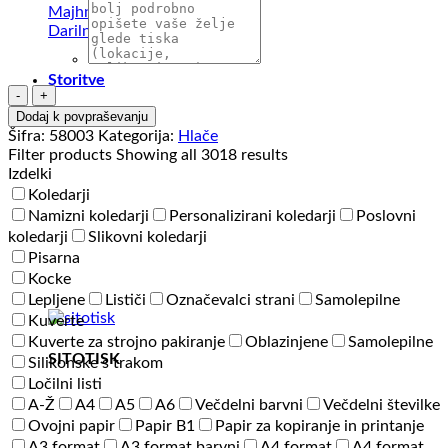
Majhna darila
Darilni kompleti
Storitve
Športne
hlače
Dodaj k povpraševanju
Explode
Šifra:
58003
Kategorija:
Hlače
Sporty
Filter products
Showing all 3018 results
količina
Izdelki
Koledarji
Namizni koledarji
Personalizirani koledarji
Poslovni
koledarji
Slikovni koledarji
Pisarna
Kocke
Lepljene
Lističi
Označevalci strani
Samolepilne
Kuverte
Kuverte za strojno pakiranje
Oblazinjene
Samolepilne
SITOTISK
Silikonske s trakom
Ločilni listi
A-Ž
A4
A5
A6
Večdelni barvni
Večdelni številke
Ovojni papir
Papir B1
Papir za kopiranje in printanje
A3 format
A3 format barvni
A4 format
A4 format