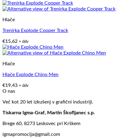
Hlače
Trenirka Explode Cooper Track
€
15,62
+ ddv
Hlače
Hlače Explode Chino Men
€
19,43
+ ddv
O nas
Več kot 20 let izkušenj v grafični industriji.
Tiskarna Igma-Graf, Martin Škofljanec s.p.
Brege 60, 8273 Leskovec pri Krškem
igmapromocija@gmail.com