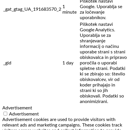
Piškotek nastavi
1
Google. Uporablja se
_gat_gtag_UA_191683570_2
minute
za ločevanje
uporabnikov.
Piškotek nastavi
Google Analytics.
Uporablja se za
shranjevanje
informacij o načinu
uporabe strani s strani
obiskovalca in pripravo
_gid
1 day
poročila o uporabi
spletne strani. Podatki
ki se zbirajo so: število
obiskovalcev,
vir od
koder prihajajo in
strani ki so jih
obiskovali. Podatki so
anonimizirani.
Advertisement
Advertisement
Advertisement cookies are used to provide visitors with
relevant ads and marketing campaigns. These cookies track