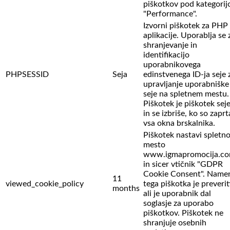
piškotkov pod kategorij
"Performance".
Izvorni piškotek za PHP
aplikacije. Uporablja se 
shranjevanje in
identifikacijo
uporabnikovega
PHPSESSID
Seja
edinstvenega ID-ja seje 
upravljanje uporabniške
seje na spletnem mestu.
Piškotek je piškotek sej
in se izbriše, ko so zaprt
vsa okna brskalnika.
Piškotek nastavi spletn
mesto
www.igmapromocija.c
in sicer vtičnik "GDPR
Cookie Consent". Name
11
viewed_cookie_policy
tega piškotka je preverit
months
ali je uporabnik dal
soglasje za uporabo
piškotkov. Piškotek ne
shranjuje osebnih