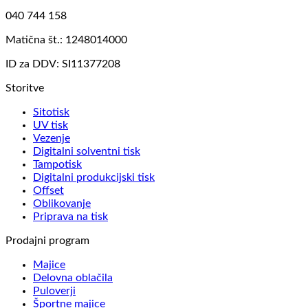
040 744 158
Matična št.: 1248014000
ID za DDV: SI11377208
Storitve
Sitotisk
UV tisk
Vezenje
Digitalni solventni tisk
Tampotisk
Digitalni produkcijski tisk
Offset
Oblikovanje
Priprava na tisk
Prodajni program
Majice
Delovna oblačila
Puloverji
Športne majice