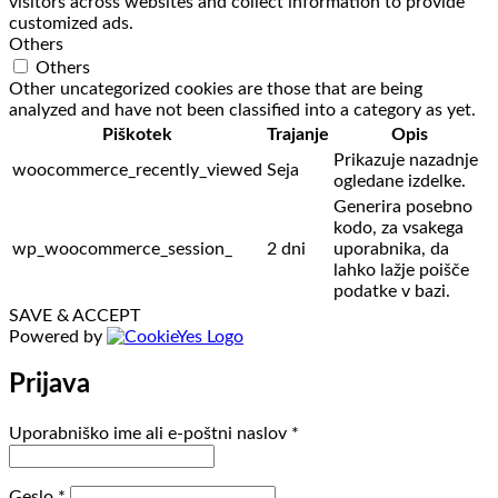
visitors across websites and collect information to provide
customized ads.
Others
Others
Other uncategorized cookies are those that are being
analyzed and have not been classified into a category as yet.
Piškotek
Trajanje
Opis
Prikazuje nazadnje
woocommerce_recently_viewed
Seja
ogledane izdelke.
Generira posebno
kodo, za vsakega
wp_woocommerce_session_
2 dni
uporabnika, da
lahko lažje poišče
podatke v bazi.
SAVE & ACCEPT
Powered by
Prijava
Zahtevano
Uporabniško ime ali e-poštni naslov
*
Zahtevano
Geslo
*