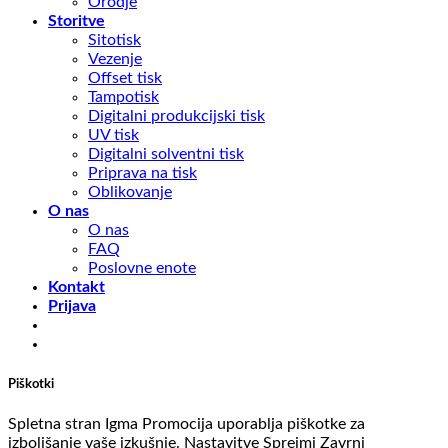
Orodje
Storitve
Sitotisk
Vezenje
Offset tisk
Tampotisk
Digitalni produkcijski tisk
UV tisk
Digitalni solventni tisk
Priprava na tisk
Oblikovanje
O nas
O nas
FAQ
Poslovne enote
Kontakt
Prijava
Piškotki
Spletna stran Igma Promocija uporablja piškotke za
izboljšanje vaše izkušnje.
Nastavitve
Sprejmi
Zavrni