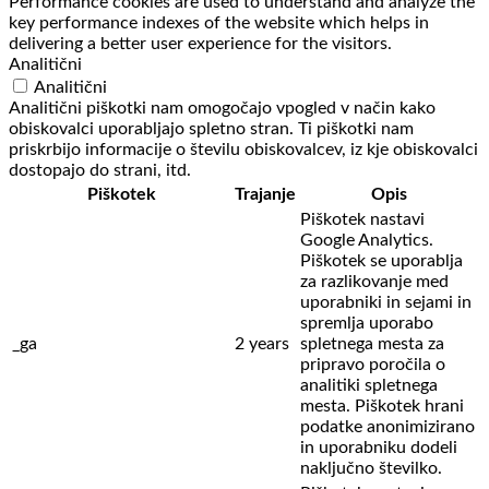
Performance cookies are used to understand and analyze the
key performance indexes of the website which helps in
delivering a better user experience for the visitors.
Analitični
Analitični
Analitični piškotki nam omogočajo vpogled v način kako
obiskovalci uporabljajo spletno stran. Ti piškotki nam
priskrbijo informacije o številu obiskovalcev, iz kje obiskovalci
dostopajo do strani, itd.
Piškotek
Trajanje
Opis
Piškotek nastavi
Google Analytics.
Piškotek se uporablja
za razlikovanje med
uporabniki in sejami in
spremlja uporabo
_ga
2 years
spletnega mesta za
pripravo poročila o
analitiki spletnega
mesta. Piškotek hrani
podatke anonimizirano
in uporabniku dodeli
naključno številko.