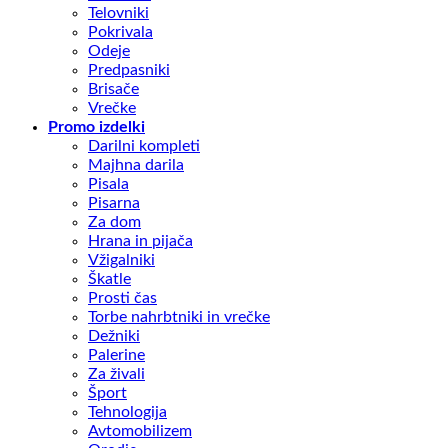
Telovniki
Pokrivala
Odeje
Predpasniki
Brisače
Vrečke
Promo izdelki
Darilni kompleti
Majhna darila
Pisala
Pisarna
Za dom
Hrana in pijača
Vžigalniki
Škatle
Prosti čas
Torbe nahrbtniki in vrečke
Dežniki
Palerine
Za živali
Šport
Tehnologija
Avtomobilizem