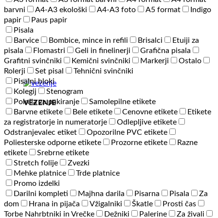
barvni
A4-A3 ekološki
A4-A3 foto
A5 format
Indigo
papir
Paus papir
Pisala
Barvice
Bombice, mince in refili
Brisalci
Etuiji za
pisala
Flomastri
Geli in finelinerji
Grafična pisala
Grafitni svinčniki
Kemični svinčniki
Markerji
Ostalo
Rolerji
Set pisal
Tehnični svinčniki
Pisalni bloki
Kolegij
Stenogram
Polnila za pakiranje
Samolepilne etikete
VEZENJE
Barvne etikete
Bele etikete
Cenovne etikete
Etikete
za registratorje in numeratorje
Odlepljive etikete
Odstranjevalec etiket
Opozorilne PVC etikete
Poliesterske odporne etikete
Prozorne etikete
Razne
etikete
Srebrne etikete
Stretch folije
Zvezki
Mehke platnice
Trde platnice
Promo izdelki
Darilni kompleti
Majhna darila
Pisarna
Pisala
Za
dom
Hrana in pijača
Vžigalniki
Škatle
Prosti čas
Torbe Nahrbtniki in Vrečke
Dežniki
Palerine
Za živali