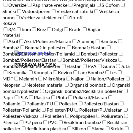
Oversize
Papirnate vrečke
Pregrinjala
S Cofom
Slinčki
Vodoodporen
Vrečke nahrbtniki
Vrečke za
hrano
Vrečke za steklenice
Zip-off
Rokavi
3/4
bom
Brez
Dolgi
Kratki
Raglan
Material
Akril
Akril/Poliester/Elastan
Aluminij
Bambus
Bombaž
Bombaž in poliester
Bombaž/Elastan
Bombaž/Elastomultiester/Poliamid
Bombaž/Poliester
Bombaž/Poliester/Elastan
Bombaž/Poliester/Viskoza
PRIPRAVA NA TISK
Bombaž/Recikliran poliester
Elastan
EVA
Guma
Juta
Keramika
Konoplja
Kovina
Lan/Bombaž
Les
MDF
Melamin
Mikrofibra
Najlon
Najlon/Poliester
Neopren
Nepleten material
Organski bombaž
Organski
bombaž/poliester
Organski bombaž/Recikliran poliester
Papir
PLA
Plastika
Pluta
Poliakril/Elastan
Poliamid
Poliamid/PU
Poliester
Poliester/Elastan
Poliester/Poliamid
Poliester/PU
Poliester/PU/elastan
Poliester/Viskoza
Polietilen
Polipropilen
Poliuretan
Pšenica
PU pena
PVC
Recikliran bombaž
Recikliran
poliester
Reciklirana plastika
Silikon
Slama
Steklo