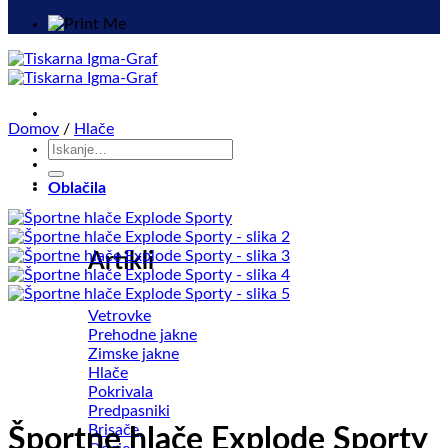
Domov
/
Hlače
Išči:
Oblačila
Artikli
Vetrovke
Prehodne jakne
Zimske jakne
Hlače
Pokrivala
Predpasniki
Brisače
Športne hlače Explode Sporty