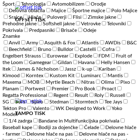
Šport
Tehnologija
Avtomobilizem
Orodje
Delovna oblačila
Majice
Športne majice
Polo Majice
Srajce
Hlače
Puloverji
Flisi
Zimske jakne
OFFSET TISK
Prehodne jakne
Softshell jakne
Vetrovke
Telovniki
Pokrivala
Predpasniki
Brisače
Odeje
Znamke
Anvil
Army
Asquith & Fox
Atlantis
AWDis
B&C
Beechfield
Bruno
Bulldor
Castelli
Cofra
Engelbert Strauss
Eurowear
Explode
FDM
Fruit of
the Loom
Gamegear
Gildan
Havana
Helly Hansen
Itek
James & Nicholson
Jassz
k-up
Kariban
Kimood
Korntex
Kustom Kit
Luminarc
Mantis
Maxema
MOB
Myrtle Beach
Nitras
Olima
Pixo
Planam
Portwest
Premier
Pro Book
Proact
Regatta Professional
Regent
Result
Roly
Russell
SG
Sol's
Spiro
Stedman
Stormtech
Tee Jays
Tekton Pro
Valento
WK Designed to Work
Yoko
TAMPO TISK
Modeli
1/4 zadrga
Bandane in Multifunkcijska pokrivala
Baseball kape
Bodiji za dojenčke
Čelade
Delovne hlače
- farmer
Delovne hlače na pas
Delovne hlače na pas -