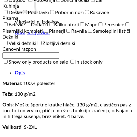
Outdoor
Potovanja
Sončna očala
Žar
Kuhinja
Deske
Podstavki
Pribor in noži
Rokavice
Pisarna
V košarici ni izdelkov.
Beležke
Dodatki
Kalkulatorji
Mape
Peresnice
Pisarniški kompleti
Planerji
Ravnila
Samolepilni lističi
Nazaj v trgovino
Dežniki
Veliki dežniki
Zložljivi dežniki
Cenovni razpon
Show only products on sale
In stock only
Opis
Material
: 100% poleister
Teža
: 130 g/m2
Opis
: Moške športne kratke hlače, 130 g/m2, elastičen pas z
ton-to-ton vrvico, ptičja mreža s funkcijo zračenja, odvajanja
in hitrega sušenja, brez etiket. 4 barve.
Velikosti
: S-2XL