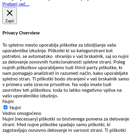
Preberi več...
Zapri
Privacy Overview
To spletno mesto uporablja piškotke za izboljšanje vaše
uporabniške izkušnje. Piškotki ki so kategorizirani kot
potrebni, se avtomatsko shranijo v vaš brskalnik, saj so nujni
za delovanje osnovnih funkcionalnosti spletne strani. Poleg
nujnih piškotkov uporabljamo tudi third-party piškotke, ki
nam pomagajo analizirati in razumeti način, kako uporabljate
spletno stran. Ti piškotki bodo shranjeni v vaš brskalnik samo
v primeru vaše izrecne privolitve. Na voljo imate tudi
zavrnitev teh piškotkov, toda to lahko negativno vpliva na
vašo uporabniško izkušnjo.
Nujni
Nujni
Vedno omogočeno
Nujni (necessary) piškotki so bistvenega pomena za delovanje
strani. Med nujne piškotke spadajo samo piškotki, ki
zagotavljajo osnovno delovanje in varnost strani. Ti piškotki