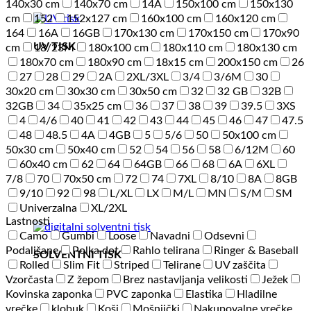
140x30 cm
140x70 cm
14A
150x100 cm
150x130
cm
152
152x127 cm
160x100 cm
160x120 cm
164
16A
16GB
170x130 cm
170x150 cm
170x90
UV TISK
cm
18/23M
180x100 cm
180x110 cm
180x130 cm
180x70 cm
180x90 cm
18x15 cm
200x150 cm
26
27
28
29
2A
2XL/3XL
3/4
3/6M
30
30x20 cm
30x30 cm
30x50 cm
32
32 GB
32B
32GB
34
35x25 cm
36
37
38
39
39.5
3XS
4
4/6
40
41
42
43
44
45
46
47
47.5
48
48.5
4A
4GB
5
5/6
50
50x100 cm
50x30 cm
50x40 cm
52
54
56
58
6/12M
60
60x40 cm
62
64
64GB
66
68
6A
6XL
7/8
70
70x50 cm
72
74
7XL
8/10
8A
8GB
9/10
92
98
L/XL
LX
M/L
MN
S/M
SM
Univerzalna
XL/2XL
Lastnosti
Camo
Gumbi
Loose
Navadni
Odsevni
Podaljšane
Polka dot
Rahlo telirana
Ringer & Baseball
SOLVENTNI TISK
Rolled
Slim Fit
Striped
Telirane
UV zaščita
Vzorčasta
Z žepom
Brez nastavljanja velikosti
Ježek
Kovinska zaponka
PVC zaponka
Elastika
Hladilne
vrečke
klobuk
Koši
Mošnjički
Nakupovalne vrečke