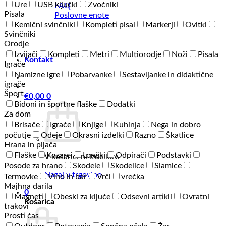
Ure
USB ključki
Zvočniki
FAQ
Pisala
Poslovne enote
Kemični svinčniki
Kompleti pisal
Markerji
Ovitki
Svinčniki
Orodje
Izvijači
Kompleti
Metri
Multiorodje
Noži
Pisala
Kontakt
Igrače
Namizne igre
Pobarvanke
Sestavljanke in didaktične
igrače
Šport
€
0,00
0
Bidoni in športne flaške
Dodatki
Za dom
Brisače
Igrače
Knjige
Kuhinja
Nega in dobro
počutje
Odeje
Okrasni izdelki
Razno
Škatlice
Hrana in pijača
Flaške
Kozarci
Lončki
Odpirači
Podstavki
V košarici ni izdelkov.
Posode za hrano
Skodele
Skodelice
Slamice
Nazaj v trgovino
Termovke
Vino in bar
Vrči
vrečka
Majhna darila
0
Magneti
Obeski za ključe
Odsevni artikli
Ovratni
Košarica
trakovi
Prosti čas