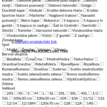
kratke
Delovne jakne
Delovne polo majice
Delovni
čevlji
Delovni puloverji
Delovni telovniki
Dolge
Duckbill kape
Klobuki
Kratke delovne hlače
Kratke
športne hlače
Markirke
Naglavni trakovi
Navadni
puloverji
Retro kape
Rokavice
S kapuco
S kapuco in
gumbi
S kapuco in zadrgo
Šali in Grelniki
Senčniki
Slinčki
Trenirke
Varnostni telovniki
Visokovidne hlače
Visokovidne jakne
Vizirji
Z gumbi
Z zadrgo
Zimske kape
Spol
Moški
Ženske
Unisex
Otroci
DIGITALNI PRODUKCIJSKI TISK
Barvna skupina
Bela
Bela
Črna
Črna
Modra
Modra
Natur
Natur
Oranžna
Oranžna
Rdeča
Rdeča
Rjava
Rjava
Roza
Roza
Rumena
Rumena
Siva
Siva
Srebrna
Svetlo modra
Svetlo
modra
Svetlo zelena
Svetlo zelena
Temno modra
Temno
modra
Temno zelena
Temno zelena
Vijolična
Vijolična
Zelena
Velikost
2XS
XS
S
M
L
XL
2XL
3XL
4XL
1/2
5XL
100x30 cm
100x50 cm
104
10A
11/12
116
12/14
12/18M
120x70 cm
128
12A
140