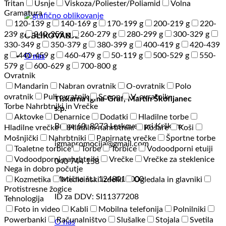
Tritan
Usnje
Viskoza/Poliester/Poliamid
Volna
Gramatura
120-139 g
140-169 g
170-199 g
200-219 g
220-
239 g
240-259 g
260-279 g
280-299 g
300-329 g
OBLIKOVANJE
330-349 g
350-379 g
380-399 g
400-419 g
420-439
g
440-459 g
460-479 g
50-119 g
500-529 g
550-
O nas
579 g
600-629 g
700-800 g
Ovratnik
Mandarin
Nabran ovratnik
O-ovratnik
Polo
ovratnik
Puli ovratnik
Scoop
V-ovratnik
Tiskarna Igma-Graf, Martin Škofljanec
Torbe Nahrbtniki in Vrečke
s.p.
Aktovke
Denarnice
Dodatki
Hladilne torbe
Brege 60, 8273 Leskovec pri Krškem
Hladilne vrečke
Hladilni nahrbtniki
Košare
Koši
Mošnjički
Nahrbtniki
Papirnate vrečke
Športne torbe
igmapromocija@gmail.com
Toaletne torbice
Torbe
Torbice
Vodoodporni etuiji
Vodoodporni nahrbtniki
Vrečke
Vrečke za steklenice
040 744 158
Nega in dobro počutje
Matična št.: 1248014000
Kozmetika
Medicinski izdelki
Ogledala in glavniki
Protistresne žogice
ID za DDV: SI11377208
Tehnologija
Foto in video
Kabli
Mobilna telefonija
Polnilniki
Powerbanki
Računalništvo
Slušalke
Stojala
Svetila
O nas