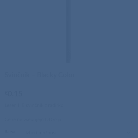
Svinčnik – Blacky Color
€
0,15
Lesen HB svinčnik z radirko.
Cene ne vsebujejo DDV-ja!
POČISTI
Barva