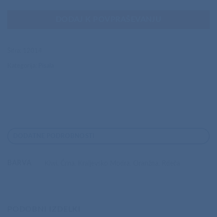
DODAJ K POVPRAŠEVANJU
Šifra:
12014
Kategorija:
Pisala
DODATNE PODROBNOSTI
BARVA
Kiwi, Črna, Kraljevsko Modra, Oranžna, Rdeča
PODOBNI IZDELKI