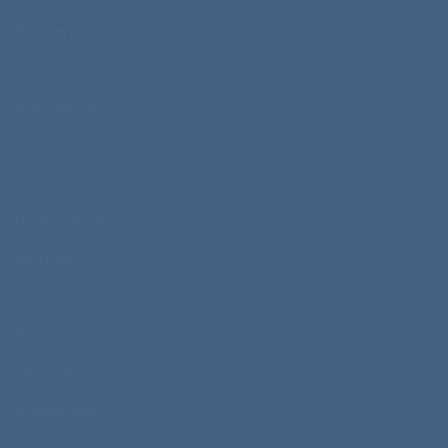
Puloverji
Športne majice
Polo majice
Flisi
Softshelli
Prehodne jakne
Vetrovke
Zimske jakne
Pokrivala
Telovniki
Predpasniki