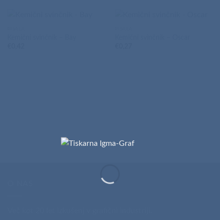
PISALA
PISALA
Kemični svinčnik – Bay
Kemični svinčnik – Oscar
€
0,42
€
0,27
O NAS
Več kot 20 let izkušenj v grafični industriji.