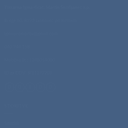
Tiskarna Igma-Graf, Martin Škofljanec s.p.
Brege 60, 8273 Leskovec pri Krškem
igmapromocija@gmail.com
040 744 158
Matična št.: 1248014000
ID za DDV: SI11377208
STORITVE
Sitotisk