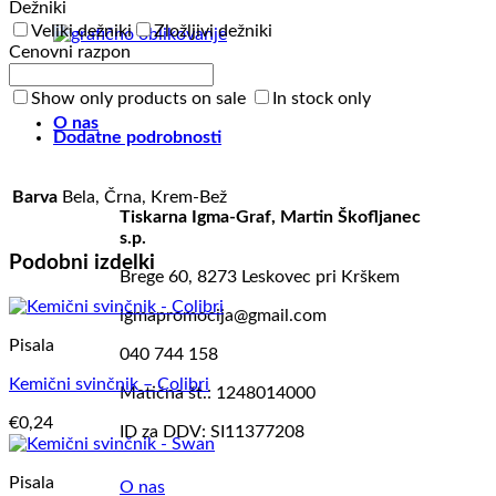
Dežniki
Veliki dežniki
Zložljivi dežniki
Cenovni razpon
OBLIKOVANJE
Show only products on sale
In stock only
O nas
Dodatne podrobnosti
Barva
Bela, Črna, Krem-Bež
Tiskarna Igma-Graf, Martin Škofljanec
s.p.
Podobni izdelki
Brege 60, 8273 Leskovec pri Krškem
igmapromocija@gmail.com
Pisala
040 744 158
Kemični svinčnik – Colibri
Matična št.: 1248014000
€
0,24
ID za DDV: SI11377208
Pisala
O nas