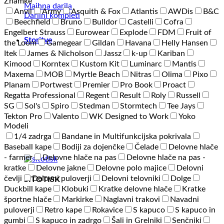
Znamke
Majhna darila
Anvil
Army
Asquith & Fox
Atlantis
AWDis
B&C
Darilni kompleti
Beechfield
Bruno
Bulldor
Castelli
Cofra
Engelbert Strauss
Eurowear
Explode
FDM
Fruit of
Storitve
the Loom
Gamegear
Gildan
Havana
Helly Hansen
Itek
James & Nicholson
Jassz
k-up
Kariban
Kimood
Korntex
Kustom Kit
Luminarc
Mantis
Maxema
MOB
Myrtle Beach
Nitras
Olima
Pixo
Planam
Portwest
Premier
Pro Book
Proact
Regatta Professional
Regent
Result
Roly
Russell
SG
Sol's
Spiro
Stedman
Stormtech
Tee Jays
Tekton Pro
Valento
WK Designed to Work
Yoko
Modeli
1/4 zadrga
Bandane in Multifunkcijska pokrivala
Baseball kape
Bodiji za dojenčke
Čelade
Delovne hlače
- farmer
Delovne hlače na pas
Delovne hlače na pas -
kratke
Delovne jakne
Delovne polo majice
Delovni
čevlji
Delovni puloverji
Delovni telovniki
Dolge
SITOTISK
Duckbill kape
Klobuki
Kratke delovne hlače
Kratke
športne hlače
Markirke
Naglavni trakovi
Navadni
puloverji
Retro kape
Rokavice
S kapuco
S kapuco in
gumbi
S kapuco in zadrgo
Šali in Grelniki
Senčniki