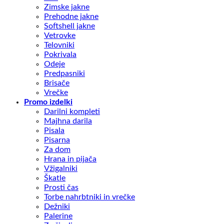
Zimske jakne
Prehodne jakne
Softshell jakne
Vetrovke
Telovniki
Pokrivala
Odeje
Predpasniki
Brisače
Vrečke
Promo izdelki
Darilni kompleti
Majhna darila
Pisala
Pisarna
Za dom
Hrana in pijača
Vžigalniki
Škatle
Prosti čas
Torbe nahrbtniki in vrečke
Dežniki
Palerine