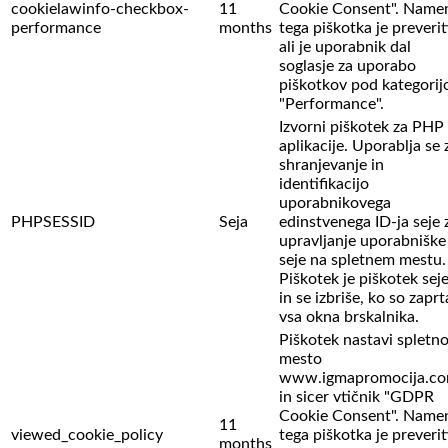
cookielawinfo-checkbox-
11
Cookie Consent". Name
performance
months
tega piškotka je preverit
ali je uporabnik dal
soglasje za uporabo
piškotkov pod kategorij
"Performance".
Izvorni piškotek za PHP
aplikacije. Uporablja se 
shranjevanje in
identifikacijo
uporabnikovega
PHPSESSID
Seja
edinstvenega ID-ja seje 
upravljanje uporabniške
seje na spletnem mestu.
Piškotek je piškotek sej
in se izbriše, ko so zaprt
vsa okna brskalnika.
Piškotek nastavi spletn
mesto
www.igmapromocija.c
in sicer vtičnik "GDPR
Cookie Consent". Name
11
viewed_cookie_policy
tega piškotka je preverit
months