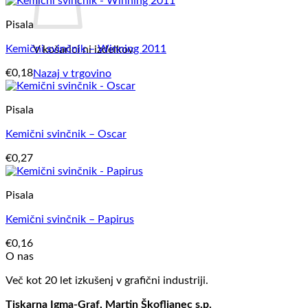
Pisala
Kemični svinčnik – Winning 2011
V košarici ni izdelkov.
€
0,18
Nazaj v trgovino
Pisala
Kemični svinčnik – Oscar
€
0,27
Pisala
Kemični svinčnik – Papirus
€
0,16
O nas
Več kot 20 let izkušenj v grafični industriji.
Tiskarna Igma-Graf, Martin Škofljanec s.p.