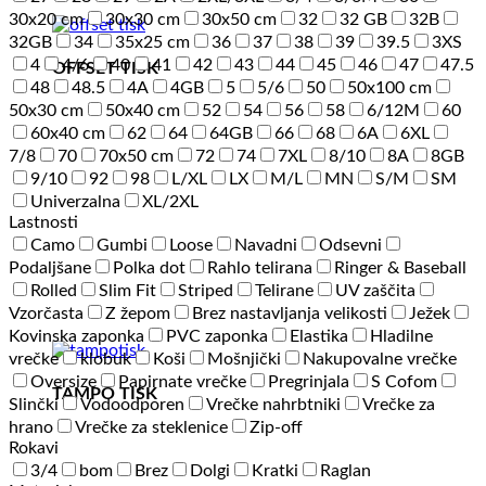
30x20 cm
30x30 cm
30x50 cm
32
32 GB
32B
32GB
34
35x25 cm
36
37
38
39
39.5
3XS
4
4/6
40
41
42
43
44
45
46
47
47.5
OFFSET TISK
48
48.5
4A
4GB
5
5/6
50
50x100 cm
50x30 cm
50x40 cm
52
54
56
58
6/12M
60
60x40 cm
62
64
64GB
66
68
6A
6XL
7/8
70
70x50 cm
72
74
7XL
8/10
8A
8GB
9/10
92
98
L/XL
LX
M/L
MN
S/M
SM
Univerzalna
XL/2XL
Lastnosti
Camo
Gumbi
Loose
Navadni
Odsevni
Podaljšane
Polka dot
Rahlo telirana
Ringer & Baseball
Rolled
Slim Fit
Striped
Telirane
UV zaščita
Vzorčasta
Z žepom
Brez nastavljanja velikosti
Ježek
Kovinska zaponka
PVC zaponka
Elastika
Hladilne
vrečke
klobuk
Koši
Mošnjički
Nakupovalne vrečke
Oversize
Papirnate vrečke
Pregrinjala
S Cofom
TAMPO TISK
Slinčki
Vodoodporen
Vrečke nahrbtniki
Vrečke za
hrano
Vrečke za steklenice
Zip-off
Rokavi
3/4
bom
Brez
Dolgi
Kratki
Raglan