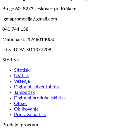
Brege 60, 8273 Leskovec pri Krškem
igmapromocija@gmail.com
040 744 158
Matična št.: 1248014000
ID za DDV: SI11377208
Storitve
Sitotisk
UV tisk
Vezenje
Digitalni solventni tisk
Tampotisk
Digitalni produkcijski tisk
Offset
Oblikovanje
Priprava na tisk
Prodajni program