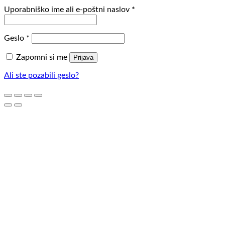
Zahtevano
Uporabniško ime ali e-poštni naslov
*
Zahtevano
Geslo
*
Zapomni si me
Prijava
Ali ste pozabili geslo?