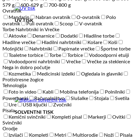
579 g
600-629 g
700-800 g
Ovratnik
Mandarin
Nabran ovratnik
O-ovratnik
Polo
UV TISK
ovratnik
Puli ovratnik
Scoop
V-ovratnik
Torbe Nahrbtniki in Vrečke
Aktovke
Denarnice
Dodatki
Hladilne torbe
Hladilne vrečke
Hladilni nahrbtniki
Košare
Koši
Mošnjički
Nahrbtniki
Papirnate vrečke
Športne torbe
Toaletne torbice
Torbe
Torbice
Vodoodporni etuiji
Vodoodporni nahrbtniki
Vrečke
Vrečke za steklenice
Nega in dobro počutje
Kozmetika
Medicinski izdelki
Ogledala in glavniki
Protistresne žogice
Tehnologija
Foto in video
Kabli
Mobilna telefonija
Polnilniki
Powerbanki
Računalništvo
Slušalke
Stojala
Svetila
Ure
USB ključki
Zvočniki
Pisala
SOLVENTNI TISK
Kemični svinčniki
Kompleti pisal
Markerji
Ovitki
Svinčniki
Orodje
Izvijači
Kompleti
Metri
Multiorodje
Noži
Pisala