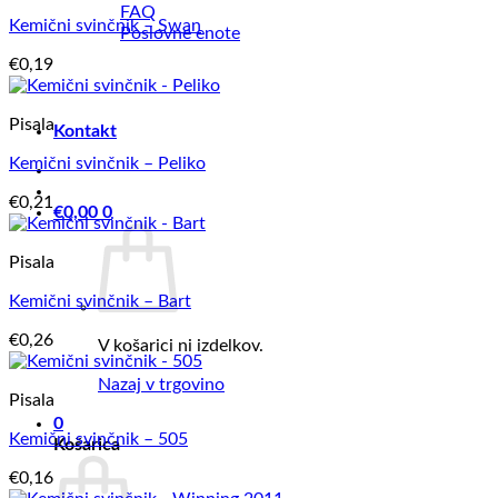
FAQ
Kemični svinčnik – Swan
Poslovne enote
€
0,19
Pisala
Kontakt
Kemični svinčnik – Peliko
€
0,21
€
0,00
0
Pisala
Kemični svinčnik – Bart
€
0,26
V košarici ni izdelkov.
Nazaj v trgovino
Pisala
0
Kemični svinčnik – 505
Košarica
€
0,16