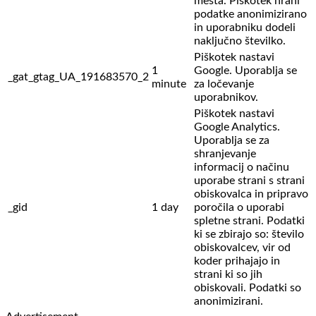
mesta. Piškotek hrani
podatke anonimizirano
in uporabniku dodeli
naključno številko.
Piškotek nastavi
1
Google. Uporablja se
_gat_gtag_UA_191683570_2
minute
za ločevanje
uporabnikov.
Piškotek nastavi
Google Analytics.
Uporablja se za
shranjevanje
informacij o načinu
uporabe strani s strani
obiskovalca in pripravo
_gid
1 day
poročila o uporabi
spletne strani. Podatki
ki se zbirajo so: število
obiskovalcev,
vir od
koder prihajajo in
strani ki so jih
obiskovali. Podatki so
anonimizirani.