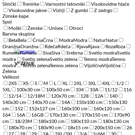
Slinčki
Trenirke
Varnostni telovniki
Visokovidne hlače
Visokovidne jakne
Vizirji
Z gumbi
Z zadrgo
Zimske kape
Spol
Moški
Ženske
Unisex
Otroci
Barvna skupina
Bela
Bela
Črna
Črna
Modra
Modra
Natur
Natur
Oranžna
Oranžna
Rdeča
Rdeča
Rjava
Rjava
Roza
Roza
Rumena
Rumena
Siva
Siva
Srebrna
Svetlo modra
Svetlo
modra
Svetlo zelena
Svetlo zelena
Temno modra
Temno
VEZENJE
modra
Temno zelena
Temno zelena
Vijolična
Vijolična
Zelena
Velikost
2XS
XS
S
M
L
XL
2XL
3XL
4XL
1/2
5XL
100x30 cm
100x50 cm
104
10A
11/12
116
12/14
12/18M
120x70 cm
128
12A
140
140x30 cm
140x70 cm
14A
150x100 cm
150x130
cm
152
152x127 cm
160x100 cm
160x120 cm
164
16A
16GB
170x130 cm
170x150 cm
170x90
cm
18/23M
180x100 cm
180x110 cm
180x130 cm
180x70 cm
180x90 cm
18x15 cm
200x150 cm
26
27
28
29
2A
2XL/3XL
3/4
3/6M
30