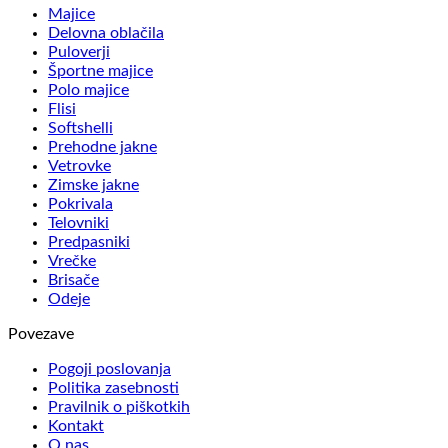
Majice
Delovna oblačila
Puloverji
Športne majice
Polo majice
Flisi
Softshelli
Prehodne jakne
Vetrovke
Zimske jakne
Pokrivala
Telovniki
Predpasniki
Vrečke
Brisače
Odeje
Povezave
Pogoji poslovanja
Politika zasebnosti
Pravilnik o piškotkih
Kontakt
O nas