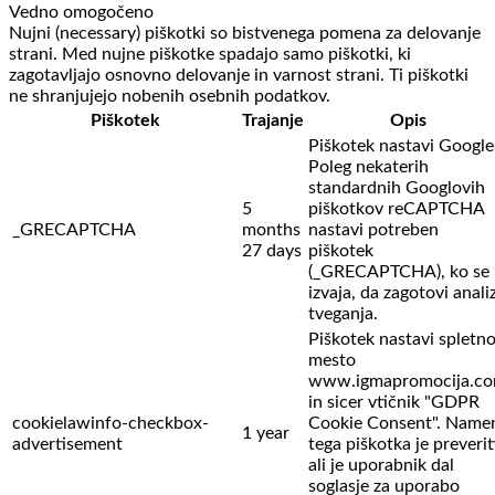
Vedno omogočeno
Nujni (necessary) piškotki so bistvenega pomena za delovanje
strani. Med nujne piškotke spadajo samo piškotki, ki
zagotavljajo osnovno delovanje in varnost strani. Ti piškotki
ne shranjujejo nobenih osebnih podatkov.
Piškotek
Trajanje
Opis
Piškotek nastavi Google
Poleg nekaterih
standardnih Googlovih
5
piškotkov reCAPTCHA
_GRECAPTCHA
months
nastavi potreben
27 days
piškotek
(_GRECAPTCHA), ko se
izvaja, da zagotovi anali
tveganja.
Piškotek nastavi spletn
mesto
www.igmapromocija.c
in sicer vtičnik "GDPR
cookielawinfo-checkbox-
Cookie Consent". Name
1 year
advertisement
tega piškotka je preverit
ali je uporabnik dal
soglasje za uporabo