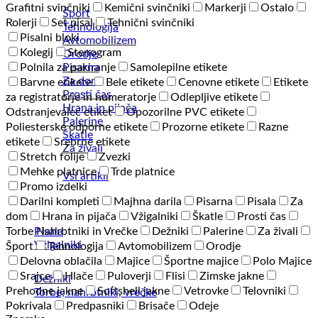
Grafitni svinčniki
Kemični svinčniki
Markerji
Ostalo
Šport
Rolerji
Set pisal
Tehnični svinčniki
Tehnologija
Pisalni bloki
Avtomobilizem
Kolegij
Stenogram
Orodje
Pisarna
Polnila za pakiranje
Samolepilne etikete
Za dom
Barvne etikete
Bele etikete
Cenovne etikete
Etikete
Prosti čas
za registratorje in numeratorje
Odlepljive etikete
Hrana in pijača
Odstranjevalec etiket
Opozorilne PVC etikete
Palerine
Poliesterske odporne etikete
Prozorne etikete
Razne
Škatle
etikete
Srebrne etikete
Za živali
Stretch folije
Zvezki
Mehke platnice
Trde platnice
Vsi artikli
Promo izdelki
Darilni kompleti
Majhna darila
Pisarna
Pisala
Za
dom
Hrana in pijača
Vžigalniki
Škatle
Prosti čas
Pisala
Torbe Nahrbtniki in Vrečke
Dežniki
Palerine
Za živali
Vžigalniki
Šport
Tehnologija
Avtomobilizem
Orodje
Delovna oblačila
Majice
Športne majice
Polo Majice
Srajce
Hlače
Puloverji
Flisi
Zimske jakne
Dežniki
Prehodne jakne
Softshell jakne
Vetrovke
Telovniki
Torbe, nahrbtniki, vrečke
Pokrivala
Predpasniki
Brisače
Odeje