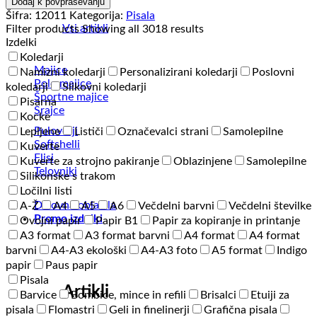
Odeje
Dodaj k povpraševanju
Pigment
Šifra:
12011
Kategorija:
Pisala
Mini
Vsi artikli
Filter products
Showing all 3018 results
količina
Izdelki
Koledarji
Majice
Namizni koledarji
Personalizirani koledarji
Poslovni
Polo majice
koledarji
Slikovni koledarji
Športne majice
Pisarna
Srajce
Kocke
Puloverji
Lepljene
Lističi
Označevalci strani
Samolepilne
Softshelli
Kuverte
Flisi
Kuverte za strojno pakiranje
Oblazinjene
Samolepilne
Telovniki
Silikonske s trakom
Ločilni listi
Delovna oblačila
A-Ž
A4
A5
A6
Večdelni barvni
Večdelni številke
Promo izdelki
Ovojni papir
Papir B1
Papir za kopiranje in printanje
A3 format
A3 format barvni
A4 format
A4 format
barvni
A4-A3 ekološki
A4-A3 foto
A5 format
Indigo
papir
Paus papir
Pisala
Artikli
Barvice
Bombice, mince in refili
Brisalci
Etuiji za
pisala
Flomastri
Geli in finelinerji
Grafična pisala