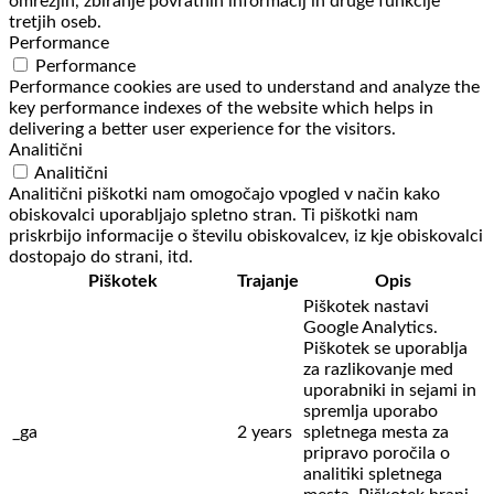
omrežjih, zbiranje povratnih informacij in druge funkcije
tretjih oseb.
Performance
Performance
Performance cookies are used to understand and analyze the
key performance indexes of the website which helps in
delivering a better user experience for the visitors.
Analitični
Analitični
Analitični piškotki nam omogočajo vpogled v način kako
obiskovalci uporabljajo spletno stran. Ti piškotki nam
priskrbijo informacije o številu obiskovalcev, iz kje obiskovalci
dostopajo do strani, itd.
Piškotek
Trajanje
Opis
Piškotek nastavi
Google Analytics.
Piškotek se uporablja
za razlikovanje med
uporabniki in sejami in
spremlja uporabo
_ga
2 years
spletnega mesta za
pripravo poročila o
analitiki spletnega