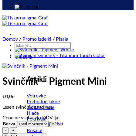
Domov
/
Promo izdelki
/
Pisala
Išči:
Oblačila
Artikli
Svinčnik – Pigment Mini
Vetrovke
€
0,06
Prehodne jakne
Lesen svinčnik z radirko.
Zimske jakne
Hlače
Cene ne vsebujejo DDV-ja!
Pokrivala
Barva
Počisti
Predpasniki
Svinčnik
Brisače
-