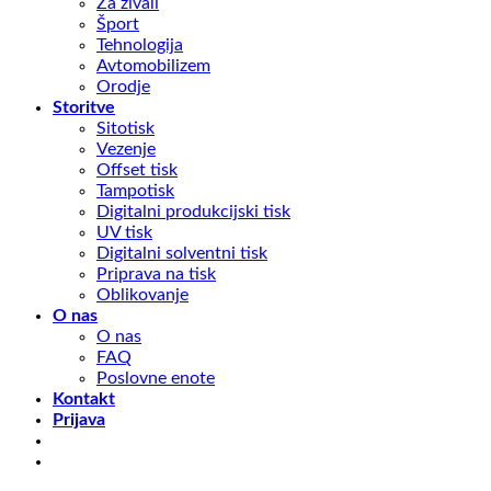
Za živali
Šport
Tehnologija
Avtomobilizem
Orodje
Storitve
Sitotisk
Vezenje
Offset tisk
Tampotisk
Digitalni produkcijski tisk
UV tisk
Digitalni solventni tisk
Priprava na tisk
Oblikovanje
O nas
O nas
FAQ
Poslovne enote
Kontakt
Prijava