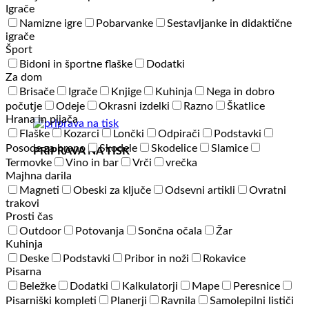
Igrače
Namizne igre
Pobarvanke
Sestavljanke in didaktične
igrače
Šport
Bidoni in športne flaške
Dodatki
Za dom
Brisače
Igrače
Knjige
Kuhinja
Nega in dobro
počutje
Odeje
Okrasni izdelki
Razno
Škatlice
Hrana in pijača
Flaške
Kozarci
Lončki
Odpirači
Podstavki
Posode za hrano
Skodele
Skodelice
Slamice
PRIPRAVA NA TISK
Termovke
Vino in bar
Vrči
vrečka
Majhna darila
Magneti
Obeski za ključe
Odsevni artikli
Ovratni
trakovi
Prosti čas
Outdoor
Potovanja
Sončna očala
Žar
Kuhinja
Deske
Podstavki
Pribor in noži
Rokavice
Pisarna
Beležke
Dodatki
Kalkulatorji
Mape
Peresnice
Pisarniški kompleti
Planerji
Ravnila
Samolepilni lističi