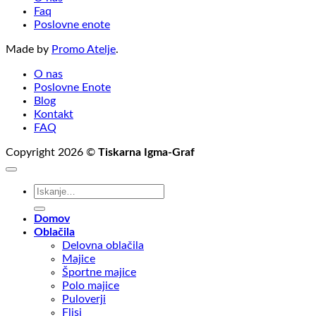
Faq
Poslovne enote
Made by
Promo Atelje
.
O nas
Poslovne Enote
Blog
Kontakt
FAQ
Copyright 2026 ©
Tiskarna Igma-Graf
Išči:
Domov
Oblačila
Delovna oblačila
Majice
Športne majice
Polo majice
Puloverji
Flisi