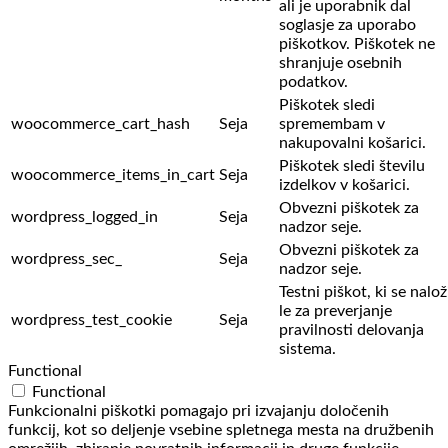
ali je uporabnik dal
soglasje za uporabo
piškotkov. Piškotek ne
shranjuje osebnih
podatkov.
Piškotek sledi
woocommerce_cart_hash
Seja
spremembam v
nakupovalni košarici.
Piškotek sledi številu
woocommerce_items_in_cart
Seja
izdelkov v košarici.
Obvezni piškotek za
wordpress_logged_in
Seja
nadzor seje.
Obvezni piškotek za
wordpress_sec_
Seja
nadzor seje.
Testni piškot, ki se nalož
le za preverjanje
wordpress_test_cookie
Seja
pravilnosti delovanja
sistema.
Functional
Functional
Funkcionalni piškotki pomagajo pri izvajanju določenih
funkcij, kot so deljenje vsebine spletnega mesta na družbenih