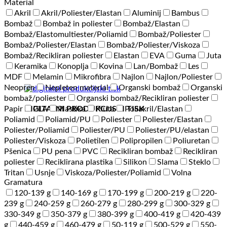
Material
Akril
Akril/Poliester/Elastan
Aluminij
Bambus
Bombaž
Bombaž in poliester
Bombaž/Elastan
Bombaž/Elastomultiester/Poliamid
Bombaž/Poliester
Bombaž/Poliester/Elastan
Bombaž/Poliester/Viskoza
Bombaž/Recikliran poliester
Elastan
EVA
Guma
Juta
Keramika
Konoplja
Kovina
Lan/Bombaž
Les
MDF
Melamin
Mikrofibra
Najlon
Najlon/Poliester
Neopren
Nepleten material
Organski bombaž
Organski
bombaž/poliester
Organski bombaž/Recikliran poliester
DIGITALNI PRODUKCIJSKI TISK
Papir
PLA
Plastika
Pluta
Poliakril/Elastan
Poliamid
Poliamid/PU
Poliester
Poliester/Elastan
Poliester/Poliamid
Poliester/PU
Poliester/PU/elastan
Poliester/Viskoza
Polietilen
Polipropilen
Poliuretan
Pšenica
PU pena
PVC
Recikliran bombaž
Recikliran
poliester
Reciklirana plastika
Silikon
Slama
Steklo
Tritan
Usnje
Viskoza/Poliester/Poliamid
Volna
Gramatura
120-139 g
140-169 g
170-199 g
200-219 g
220-
239 g
240-259 g
260-279 g
280-299 g
300-329 g
330-349 g
350-379 g
380-399 g
400-419 g
420-439
g
440-459 g
460-479 g
50-119 g
500-529 g
550-