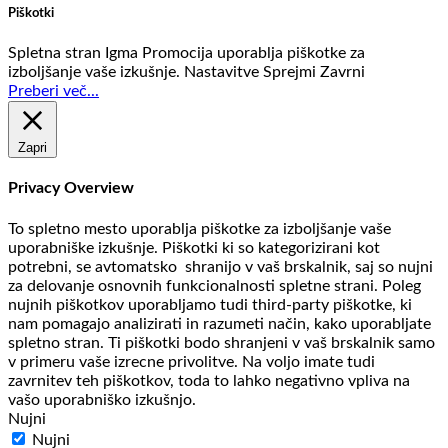
Piškotki
Spletna stran Igma Promocija uporablja piškotke za
izboljšanje vaše izkušnje.
Nastavitve
Sprejmi
Zavrni
Preberi več...
Zapri
Privacy Overview
To spletno mesto uporablja piškotke za izboljšanje vaše
uporabniške izkušnje. Piškotki ki so kategorizirani kot
potrebni, se avtomatsko shranijo v vaš brskalnik, saj so nujni
za delovanje osnovnih funkcionalnosti spletne strani. Poleg
nujnih piškotkov uporabljamo tudi third-party piškotke, ki
nam pomagajo analizirati in razumeti način, kako uporabljate
spletno stran. Ti piškotki bodo shranjeni v vaš brskalnik samo
v primeru vaše izrecne privolitve. Na voljo imate tudi
zavrnitev teh piškotkov, toda to lahko negativno vpliva na
vašo uporabniško izkušnjo.
Nujni
Nujni