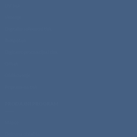
UV tisk
Vezenje
Digitalni solventni tisk
Tampotisk
Digitalni produkcijski tisk
Offset
Oblikovanje
Priprava na tisk
PRODAJNI PROGRAM
Majice
Delovna oblačila