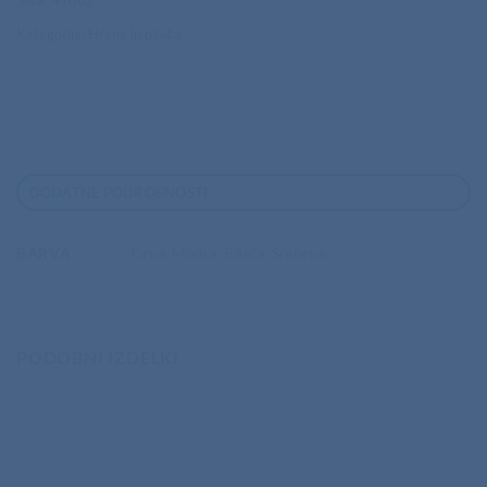
Šifra:
41062
Kategorija:
Hrana in pijača
DODATNE PODROBNOSTI
BARVA
Črna, Modra, Rdeča, Srebrna
PODOBNI IZDELKI