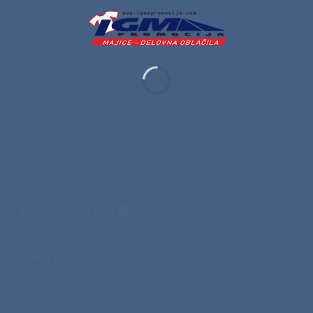
Tiskarna Igma-Graf, Martin Škofljanec s.p.
Brege 60, 8273 Leskovec pri Krškem
igmapromocija@gmail.com
040 744 158
Matična št.: 1248014000
ID za DDV: SI11377208
STORITVE
Sitotisk