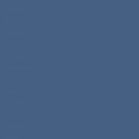
Puloverji
Športne majice
Polo majice
Flisi
Softshelli
Prehodne jakne
Vetrovke
Zimske jakne
Pokrivala
Telovniki
Predpasniki
Vrečke