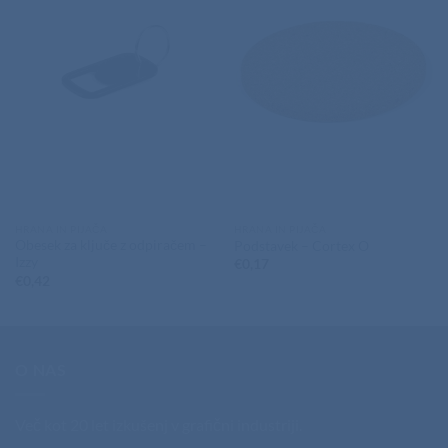
HRANA IN PIJAČA
HRANA IN PIJAČA
Obesek za ključe z odpiračem –
Podstavek – Cortex O
Izzy
€
0,17
€
0,42
O NAS
Več kot 20 let izkušenj v grafični industriji.