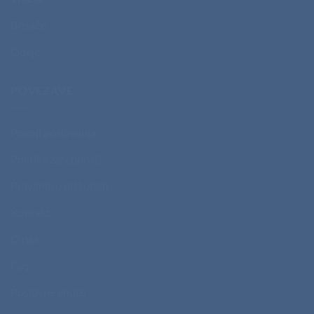
Brisače
Odeje
POVEZAVE
Pogoji poslovanja
Politika zasebnosti
Pravilnik o piškotkih
Kontakt
O nas
Faq
Poslovne enote