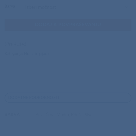
Barva
DODAJ K POVPRAŠEVANJU
Šifra:
41142
Kategorija:
Hrana in pijača
DODATNE PODROBNOSTI
BARVA
Bela, Črna, Modra, Rdeča, Siva