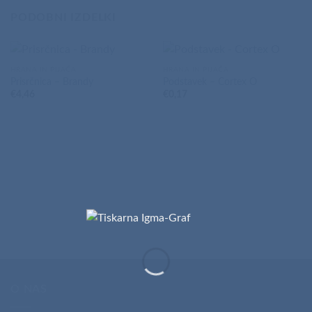
PODOBNI IZDELKI
HRANA IN PIJAČA
HRANA IN PIJAČA
Prisrčnica – Brandy
Podstavek – Cortex O
€
4,46
€
0,17
O NAS