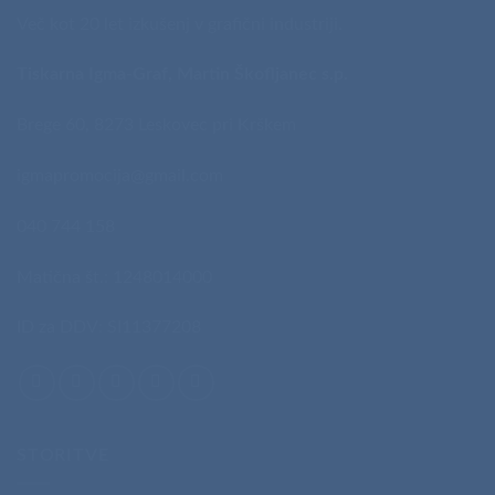
Več kot 20 let izkušenj v grafični industriji.
Tiskarna Igma-Graf, Martin Škofljanec s.p.
Brege 60, 8273 Leskovec pri Krškem
igmapromocija@gmail.com
040 744 158
Matična št.: 1248014000
ID za DDV: SI11377208
STORITVE