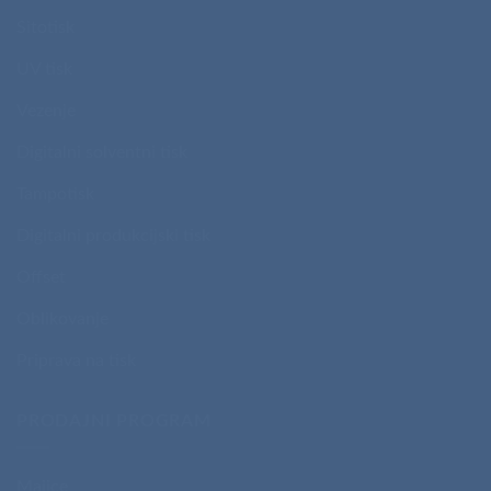
Sitotisk
UV tisk
Vezenje
Digitalni solventni tisk
Tampotisk
Digitalni produkcijski tisk
Offset
Oblikovanje
Priprava na tisk
PRODAJNI PROGRAM
Majice