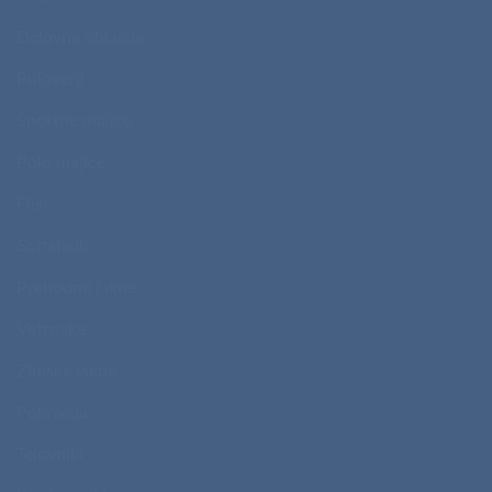
Delovna oblačila
Puloverji
Športne majice
Polo majice
Flisi
Softshelli
Prehodne jakne
Vetrovke
Zimske jakne
Pokrivala
Telovniki