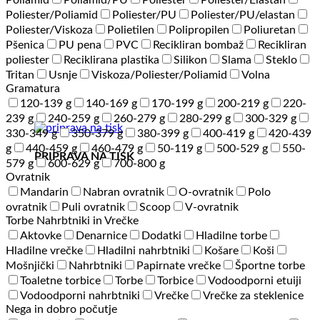
Poliamid
Poliamid/PU
Poliester
Poliester/Elastan
Poliester/Poliamid
Poliester/PU
Poliester/PU/elastan
Poliester/Viskoza
Polietilen
Polipropilen
Poliuretan
Pšenica
PU pena
PVC
Recikliran bombaž
Recikliran
poliester
Reciklirana plastika
Silikon
Slama
Steklo
Tritan
Usnje
Viskoza/Poliester/Poliamid
Volna
Gramatura
120-139 g
140-169 g
170-199 g
200-219 g
220-
239 g
240-259 g
260-279 g
280-299 g
300-329 g
330-349 g
350-379 g
380-399 g
400-419 g
420-439
g
440-459 g
460-479 g
50-119 g
500-529 g
550-
PRIPRAVA NA TISK
579 g
600-629 g
700-800 g
Ovratnik
Mandarin
Nabran ovratnik
O-ovratnik
Polo
ovratnik
Puli ovratnik
Scoop
V-ovratnik
Torbe Nahrbtniki in Vrečke
Aktovke
Denarnice
Dodatki
Hladilne torbe
Hladilne vrečke
Hladilni nahrbtniki
Košare
Koši
Mošnjički
Nahrbtniki
Papirnate vrečke
Športne torbe
Toaletne torbice
Torbe
Torbice
Vodoodporni etuiji
Vodoodporni nahrbtniki
Vrečke
Vrečke za steklenice
Nega in dobro počutje