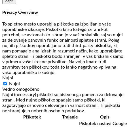
Zapri
Privacy Overview
To spletno mesto uporablja piškotke za izboljšanje vaše
uporabniške izkušnje. Piškotki ki so kategorizirani kot
potrebni, se avtomatsko shranijo v vaš brskalnik, saj so nujni
za delovanje osnovnih funkcionalnosti spletne strani. Poleg
nujnih piškotkov uporabljamo tudi third-party piškotke, ki
nam pomagajo analizirati in razumeti način, kako uporabljate
spletno stran. Ti piškotki bodo shranjeni v vaš brskalnik samo
v primeru vaše izrecne privolitve. Na voljo imate tudi
zavrnitev teh piškotkov, toda to lahko negativno vpliva na
vašo uporabniško izkušnjo.
Nujni
Nujni
Vedno omogočeno
Nujni (necessary) piškotki so bistvenega pomena za delovanje
strani. Med nujne piškotke spadajo samo piškotki, ki
zagotavljajo osnovno delovanje in varnost strani. Ti piškotki
ne shranjujejo nobenih osebnih podatkov.
Piškotek
Trajanje
Opis
Piškotek nastavi Google