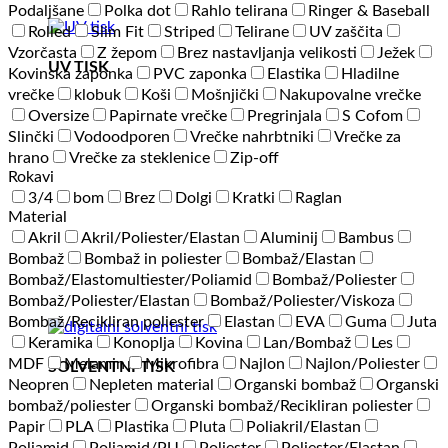
Podaljšane
Polka dot
Rahlo telirana
Ringer & Baseball
Rolled
Slim Fit
Striped
Telirane
UV zaščita
Vzorčasta
Z žepom
Brez nastavljanja velikosti
Ježek
UV TISK
Kovinska zaponka
PVC zaponka
Elastika
Hladilne
vrečke
klobuk
Koši
Mošnjički
Nakupovalne vrečke
Oversize
Papirnate vrečke
Pregrinjala
S Cofom
Slinčki
Vodoodporen
Vrečke nahrbtniki
Vrečke za
hrano
Vrečke za steklenice
Zip-off
Rokavi
3/4
bom
Brez
Dolgi
Kratki
Raglan
Material
Akril
Akril/Poliester/Elastan
Aluminij
Bambus
Bombaž
Bombaž in poliester
Bombaž/Elastan
Bombaž/Elastomultiester/Poliamid
Bombaž/Poliester
Bombaž/Poliester/Elastan
Bombaž/Poliester/Viskoza
Bombaž/Recikliran poliester
Elastan
EVA
Guma
Juta
Keramika
Konoplja
Kovina
Lan/Bombaž
Les
MDF
Melamin
Mikrofibra
Najlon
Najlon/Poliester
SOLVENTNI TISK
Neopren
Nepleten material
Organski bombaž
Organski
bombaž/poliester
Organski bombaž/Recikliran poliester
Papir
PLA
Plastika
Pluta
Poliakril/Elastan