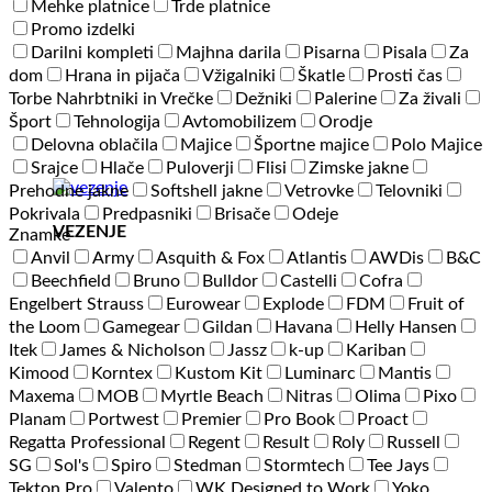
Mehke platnice
Trde platnice
Promo izdelki
Darilni kompleti
Majhna darila
Pisarna
Pisala
Za
dom
Hrana in pijača
Vžigalniki
Škatle
Prosti čas
Torbe Nahrbtniki in Vrečke
Dežniki
Palerine
Za živali
Šport
Tehnologija
Avtomobilizem
Orodje
Delovna oblačila
Majice
Športne majice
Polo Majice
Srajce
Hlače
Puloverji
Flisi
Zimske jakne
Prehodne jakne
Softshell jakne
Vetrovke
Telovniki
Pokrivala
Predpasniki
Brisače
Odeje
VEZENJE
Znamke
Anvil
Army
Asquith & Fox
Atlantis
AWDis
B&C
Beechfield
Bruno
Bulldor
Castelli
Cofra
Engelbert Strauss
Eurowear
Explode
FDM
Fruit of
the Loom
Gamegear
Gildan
Havana
Helly Hansen
Itek
James & Nicholson
Jassz
k-up
Kariban
Kimood
Korntex
Kustom Kit
Luminarc
Mantis
Maxema
MOB
Myrtle Beach
Nitras
Olima
Pixo
Planam
Portwest
Premier
Pro Book
Proact
Regatta Professional
Regent
Result
Roly
Russell
SG
Sol's
Spiro
Stedman
Stormtech
Tee Jays
Tekton Pro
Valento
WK Designed to Work
Yoko