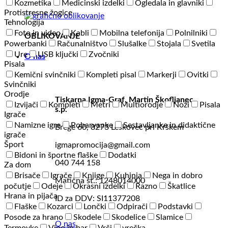
Kozmetika
Medicinski izdelki
Ogledala in glavniki
Protistresne žogice
Tehnologija
Foto in video
Kabli
Mobilna telefonija
Polnilniki
OBLIKOVANJE
Powerbanki
Računalništvo
Slušalke
Stojala
Svetila
Ure
USB ključki
Zvočniki
O nas
Pisala
Kemični svinčniki
Kompleti pisal
Markerji
Ovitki
Svinčniki
Orodje
Tiskarna Igma-Graf, Martin Škofljanec
Izvijači
Kompleti
Metri
Multiorodje
Noži
Pisala
s.p.
Igrače
Namizne igre
Pobarvanke
Sestavljanke in didaktične
Brege 60, 8273 Leskovec pri Krškem
igrače
Šport
igmapromocija@gmail.com
Bidoni in športne flaške
Dodatki
040 744 158
Za dom
Brisače
Igrače
Knjige
Kuhinja
Nega in dobro
Matična št.: 1248014000
počutje
Odeje
Okrasni izdelki
Razno
Škatlice
Hrana in pijača
ID za DDV: SI11377208
Flaške
Kozarci
Lončki
Odpirači
Podstavki
Posode za hrano
Skodele
Skodelice
Slamice
O nas