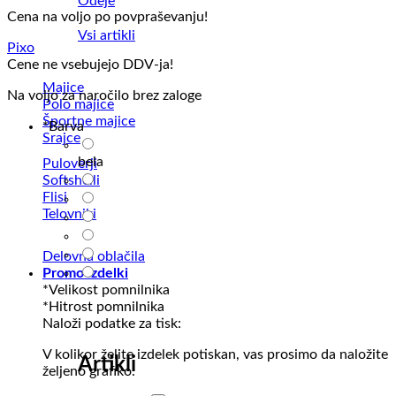
Odeje
Cena na voljo po povpraševanju!
Vsi artikli
Pixo
Cene ne vsebujejo DDV-ja!
Majice
Na voljo za naročilo brez zaloge
Polo majice
Športne majice
*
Barva
Srajce
bela
Puloverji
Softshelli
Flisi
Telovniki
Delovna oblačila
Promo izdelki
*
Velikost pomnilnika
*
Hitrost pomnilnika
Naloži podatke za tisk:
V kolikor želite izdelek potiskan, vas prosimo da naložite
Artikli
željeno grafiko.