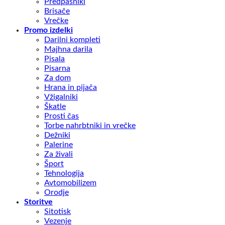
Predpasniki
Brisače
Vrečke
Promo izdelki
Darilni kompleti
Majhna darila
Pisala
Pisarna
Za dom
Hrana in pijača
Vžigalniki
Škatle
Prosti čas
Torbe nahrbtniki in vrečke
Dežniki
Palerine
Za živali
Šport
Tehnologija
Avtomobilizem
Orodje
Storitve
Sitotisk
Vezenje