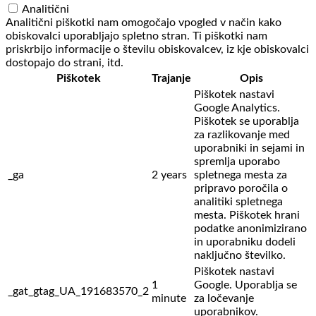
Analitični
Analitični piškotki nam omogočajo vpogled v način kako
obiskovalci uporabljajo spletno stran. Ti piškotki nam
priskrbijo informacije o številu obiskovalcev, iz kje obiskovalci
dostopajo do strani, itd.
Piškotek
Trajanje
Opis
Piškotek nastavi
Google Analytics.
Piškotek se uporablja
za razlikovanje med
uporabniki in sejami in
spremlja uporabo
_ga
2 years
spletnega mesta za
pripravo poročila o
analitiki spletnega
mesta. Piškotek hrani
podatke anonimizirano
in uporabniku dodeli
naključno številko.
Piškotek nastavi
1
Google. Uporablja se
_gat_gtag_UA_191683570_2
minute
za ločevanje
uporabnikov.