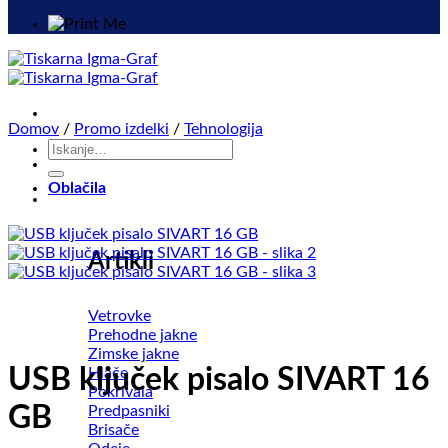
Domov
/
Promo izdelki
/
Tehnologija
Išči:
Oblačila
Artikli
Vetrovke
Prehodne jakne
Zimske jakne
USB ključek pisalo SIVART 16
Hlače
Pokrivala
GB
Predpasniki
Brisače