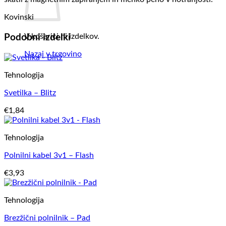
Kovinski
V košarici ni izdelkov.
Podobni izdelki
Nazaj v trgovino
Tehnologija
Svetilka – Blitz
€
1,84
Tehnologija
Polnilni kabel 3v1 – Flash
€
3,93
Tehnologija
Brezžični polnilnik – Pad