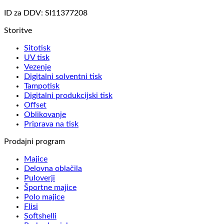
ID za DDV: SI11377208
Storitve
Sitotisk
UV tisk
Vezenje
Digitalni solventni tisk
Tampotisk
Digitalni produkcijski tisk
Offset
Oblikovanje
Priprava na tisk
Prodajni program
Majice
Delovna oblačila
Puloverji
Športne majice
Polo majice
Flisi
Softshelli