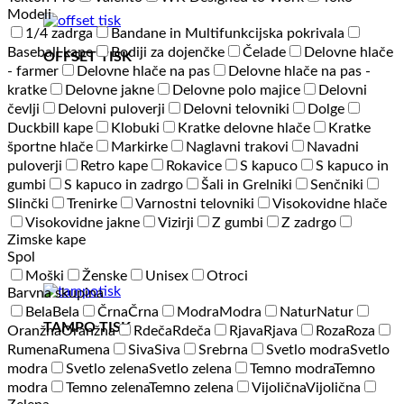
Modeli
1/4 zadrga
Bandane in Multifunkcijska pokrivala
Baseball kape
Bodiji za dojenčke
Čelade
Delovne hlače
OFFSET TISK
- farmer
Delovne hlače na pas
Delovne hlače na pas -
kratke
Delovne jakne
Delovne polo majice
Delovni
čevlji
Delovni puloverji
Delovni telovniki
Dolge
Duckbill kape
Klobuki
Kratke delovne hlače
Kratke
športne hlače
Markirke
Naglavni trakovi
Navadni
puloverji
Retro kape
Rokavice
S kapuco
S kapuco in
gumbi
S kapuco in zadrgo
Šali in Grelniki
Senčniki
Slinčki
Trenirke
Varnostni telovniki
Visokovidne hlače
Visokovidne jakne
Vizirji
Z gumbi
Z zadrgo
Zimske kape
Spol
Moški
Ženske
Unisex
Otroci
Barvna skupina
Bela
Bela
Črna
Črna
Modra
Modra
Natur
Natur
TAMPO TISK
Oranžna
Oranžna
Rdeča
Rdeča
Rjava
Rjava
Roza
Roza
Rumena
Rumena
Siva
Siva
Srebrna
Svetlo modra
Svetlo
modra
Svetlo zelena
Svetlo zelena
Temno modra
Temno
modra
Temno zelena
Temno zelena
Vijolična
Vijolična