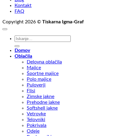
Kontakt
FAQ
Copyright 2026 ©
Tiskarna Igma-Graf
Išči:
Domov
Oblačila
Delovna oblačila
Majice
Športne majice
Polo majice
Puloverji
Flisi
Zimske jakne
Prehodne jakne
Softshell jakne
Vetrovke
Telovniki
Pokrivala
Odeje