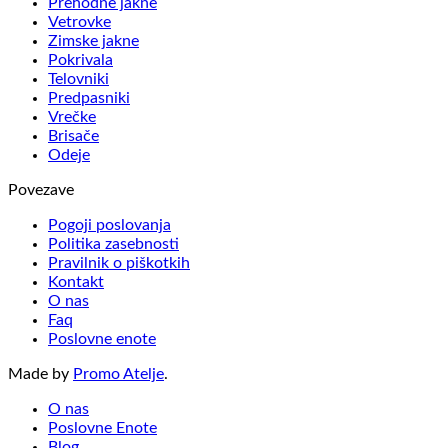
Prehodne jakne
Vetrovke
Zimske jakne
Pokrivala
Telovniki
Predpasniki
Vrečke
Brisače
Odeje
Povezave
Pogoji poslovanja
Politika zasebnosti
Pravilnik o piškotkih
Kontakt
O nas
Faq
Poslovne enote
Made by
Promo Atelje
.
O nas
Poslovne Enote
Blog