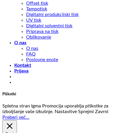
Offset tisk
Tampotisk
Digitalni produkcijski tisk
UV tisk
Digitalni solventni tisk
Priprava na tisk
Oblikovanje
O nas
O nas
FAQ
Poslovne enote
Kontakt
Prijava
Piškotki
Spletna stran Igma Promocija uporablja piškotke za
izboljšanje vaše izkušnje.
Nastavitve
Sprejmi
Zavrni
Preberi več...