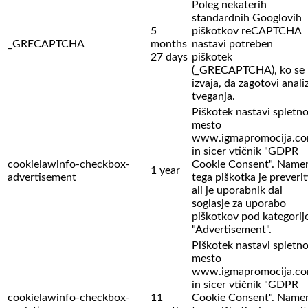
Poleg nekaterih
standardnih Googlovih
5
piškotkov reCAPTCHA
_GRECAPTCHA
months
nastavi potreben
27 days
piškotek
(_GRECAPTCHA), ko se
izvaja, da zagotovi anali
tveganja.
Piškotek nastavi spletn
mesto
www.igmapromocija.c
in sicer vtičnik "GDPR
cookielawinfo-checkbox-
Cookie Consent". Name
1 year
advertisement
tega piškotka je preverit
ali je uporabnik dal
soglasje za uporabo
piškotkov pod kategorij
"Advertisement".
Piškotek nastavi spletn
mesto
www.igmapromocija.c
in sicer vtičnik "GDPR
cookielawinfo-checkbox-
11
Cookie Consent". Name