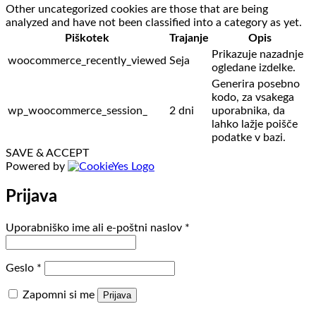
Other uncategorized cookies are those that are being
analyzed and have not been classified into a category as yet.
Piškotek
Trajanje
Opis
Prikazuje nazadnje
woocommerce_recently_viewed
Seja
ogledane izdelke.
Generira posebno
kodo, za vsakega
wp_woocommerce_session_
2 dni
uporabnika, da
lahko lažje poišče
podatke v bazi.
SAVE & ACCEPT
Powered by
Prijava
Zahtevano
Uporabniško ime ali e-poštni naslov
*
Zahtevano
Geslo
*
Zapomni si me
Prijava