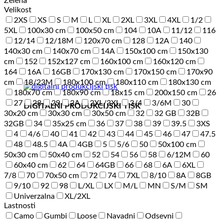
Zelena
Velikost
2XS
XS
S
M
L
XL
2XL
3XL
4XL
1/2
5XL
100x30 cm
100x50 cm
104
10A
11/12
116
12/14
12/18M
120x70 cm
128
12A
140
140x30 cm
140x70 cm
14A
150x100 cm
150x130
cm
152
152x127 cm
160x100 cm
160x120 cm
164
16A
16GB
170x130 cm
170x150 cm
170x90
cm
18/23M
180x100 cm
180x110 cm
180x130 cm
180x70 cm
180x90 cm
18x15 cm
200x150 cm
26
27
28
29
2A
2XL/3XL
3/4
3/6M
30
DIGITALNI PRODUKCIJSKI TISK
30x20 cm
30x30 cm
30x50 cm
32
32 GB
32B
32GB
34
35x25 cm
36
37
38
39
39.5
3XS
4
4/6
40
41
42
43
44
45
46
47
47.5
48
48.5
4A
4GB
5
5/6
50
50x100 cm
50x30 cm
50x40 cm
52
54
56
58
6/12M
60
60x40 cm
62
64
64GB
66
68
6A
6XL
7/8
70
70x50 cm
72
74
7XL
8/10
8A
8GB
9/10
92
98
L/XL
LX
M/L
MN
S/M
SM
Univerzalna
XL/2XL
Lastnosti
Camo
Gumbi
Loose
Navadni
Odsevni