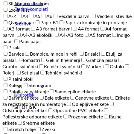
Majhna darila
Silikonske s trakom
Darilni kompleti
Ločilni listi
A-Ž
A4
A5
A6
Večdelni barvni
Večdelni številke
Ovojni papir
Papir B1
Papir za kopiranje in printanje
Storitve
A3 format
A3 format barvni
A4 format
A4 format
barvni
A4-A3 ekološki
A4-A3 foto
A5 format
Indigo
papir
Paus papir
Pisala
Barvice
Bombice, mince in refili
Brisalci
Etuiji za
pisala
Flomastri
Geli in finelinerji
Grafična pisala
Grafitni svinčniki
Kemični svinčniki
Markerji
Ostalo
Rolerji
Set pisal
Tehnični svinčniki
Pisalni bloki
Kolegij
Stenogram
Polnila za pakiranje
Samolepilne etikete
Barvne etikete
Bele etikete
Cenovne etikete
Etikete
za registratorje in numeratorje
Odlepljive etikete
SITOTISK
Odstranjevalec etiket
Opozorilne PVC etikete
Poliesterske odporne etikete
Prozorne etikete
Razne
etikete
Srebrne etikete
Stretch folije
Zvezki