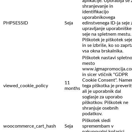
aplikacije. Uporablja se 
shranjevanje in
identifikacijo
uporabnikovega
PHPSESSID
Seja
edinstvenega ID-ja seje 
upravljanje uporabniške
seje na spletnem mestu.
Piškotek je piškotek sej
in se izbriše, ko so zaprt
vsa okna brskalnika.
Piškotek nastavi spletn
mesto
www.igmapromocija.c
in sicer vtičnik "GDPR
Cookie Consent". Name
11
viewed_cookie_policy
tega piškotka je preverit
months
ali je uporabnik dal
soglasje za uporabo
piškotkov. Piškotek ne
shranjuje osebnih
podatkov.
Piškotek sledi
woocommerce_cart_hash
Seja
spremembam v
nakupovalni košarici.