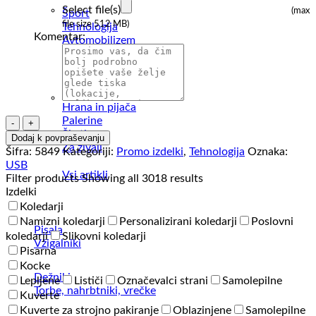
Select file(s)
(max
Šport
file size 512 MB)
Tehnologija
Komentar:
Avtomobilizem
Orodje
Pisarna
Za dom
Prosti čas
Hrana in pijača
Palerine
USB
Škatle
ključek
Dodaj k povpraševanju
Za živali
pisalo
Šifra:
5849
Kategoriji:
Promo izdelki
,
Tehnologija
Oznaka:
SIVART
USB
Vsi artikli
16
Filter products
Showing all 3018 results
GB
Izdelki
količina
Koledarji
Namizni koledarji
Personalizirani koledarji
Poslovni
Pisala
koledarji
Slikovni koledarji
Vžigalniki
Pisarna
Kocke
Dežniki
Lepljene
Lističi
Označevalci strani
Samolepilne
Torbe, nahrbtniki, vrečke
Kuverte
Kuverte za strojno pakiranje
Oblazinjene
Samolepilne