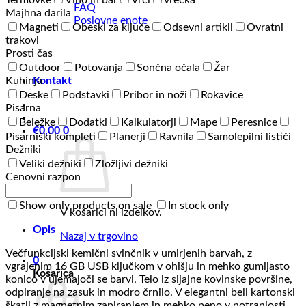
Termovke
Vino in bar
Vrči
vrečka
FAQ
Majhna darila
Poslovne enote
Magneti
Obeski za ključe
Odsevni artikli
Ovratni
trakovi
Prosti čas
Outdoor
Potovanja
Sončna očala
Žar
Kuhinja
Kontakt
Deske
Podstavki
Pribor in noži
Rokavice
Pisarna
Beležke
Dodatki
Kalkulatorji
Mape
Peresnice
€
0,00
0
Pisarniški kompleti
Planerji
Ravnila
Samolepilni lističi
Dežniki
Veliki dežniki
Zložljivi dežniki
Cenovni razpon
Show only products on sale
In stock only
V košarici ni izdelkov.
Opis
Nazaj v trgovino
Večfunkcijski kemični svinčnik v umirjenih barvah, z
0
vgrajenim 16 GB USB ključkom v ohišju in mehko gumijasto
Košarica
konico v ujemajoči se barvi. Telo iz sijajne kovinske površine,
odpiranje na zasuk in modro črnilo. V elegantni beli kartonski
škatli z magnetnim zapiranjem in mehko peno v notranjosti.