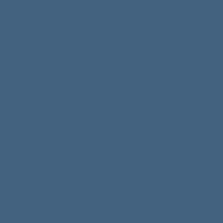
PRODAJNI PROGRAM
Majice
Delovna oblačila
Puloverji
Športne majice
Polo majice
Flisi
Softshelli
Prehodne jakne
Vetrovke
Zimske jakne