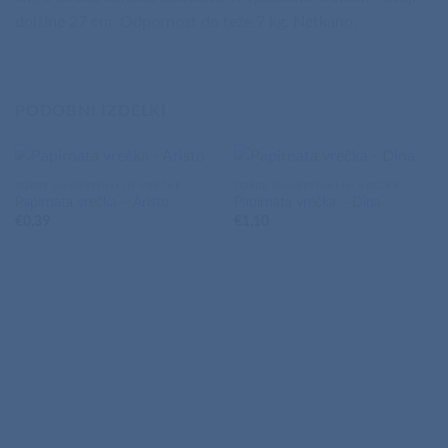
dolžine 27 cm. Odpornost do teže 7 kg. Netkano.
PODOBNI IZDELKI
TORBE NAHRBTNIKI IN VREČKE
TORBE NAHRBTNIKI IN VREČKE
Papirnata vrečka – Aristo
Papirnata vrečka – Dina
€
0,39
€
1,10