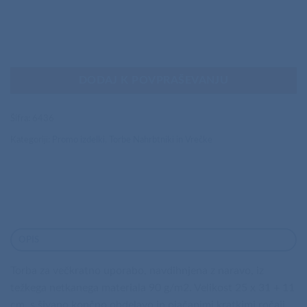
DODAJ K POVPRAŠEVANJU
Šifra:
6436
Kategoriji:
Promo izdelki
,
Torbe Nahrbtniki in Vrečke
OPIS
Torba za večkratno uporabo, navdihnjena z naravo, iz
težkega netkanega materiala 90 g/m2. Velikost 25 x 31 + 11
cm, s šivano končno obdelavo in ojačanimi kratkimi ročaji