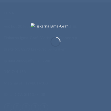
O NAS
Več kot 20 let izkušenj v grafični industriji.
Tiskarna Igma-Graf, Martin Škofljanec s.p.
Brege 60, 8273 Leskovec pri Krškem
igmapromocija@gmail.com
040 744 158
Matična št.: 1248014000
ID za DDV: SI11377208