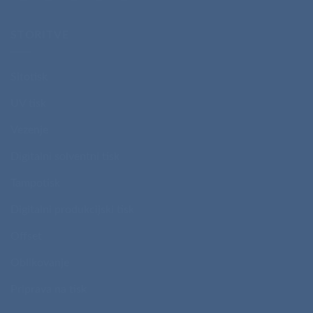
STORITVE
Sitotisk
UV tisk
Vezenje
Digitalni solventni tisk
Tampotisk
Digitalni produkcijski tisk
Offset
Oblikovanje
Priprava na tisk